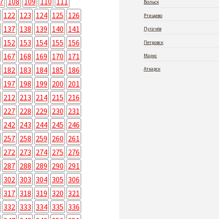
7
108
109
110
111
Вольск
122
123
124
125
126
Ртищево
137
138
139
140
141
Пугачёв
152
153
154
155
156
Петровск
167
168
169
170
171
Маркс
182
183
184
185
186
Аткарск
197
198
199
200
201
212
213
214
215
216
227
228
229
230
231
242
243
244
245
246
257
258
259
260
261
272
273
274
275
276
287
288
289
290
291
302
303
304
305
306
317
318
319
320
321
332
333
334
335
336