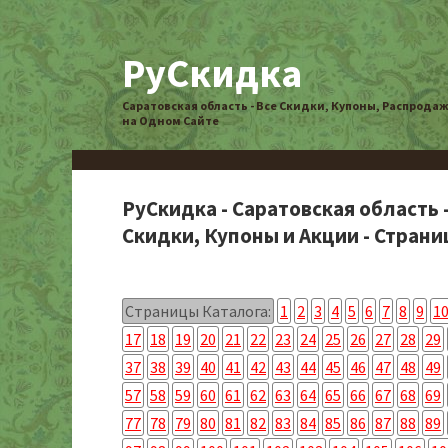
РуСкидка
Саратовская область - Все Скидки, Купоны, Распрода
на Одном Сайте
РуСкидка - Саратовская область 
Скидки, Купоны и Акции - Страниц
Страницы Каталога:
1
2
3
4
5
6
7
8
9
1
17
18
19
20
21
22
23
24
25
26
27
28
29
37
38
39
40
41
42
43
44
45
46
47
48
49
57
58
59
60
61
62
63
64
65
66
67
68
69
77
78
79
80
81
82
83
84
85
86
87
88
89