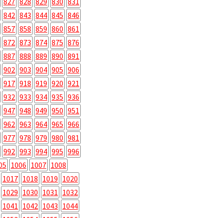
827
828
829
830
831
842
843
844
845
846
857
858
859
860
861
872
873
874
875
876
887
888
889
890
891
902
903
904
905
906
917
918
919
920
921
932
933
934
935
936
947
948
949
950
951
962
963
964
965
966
977
978
979
980
981
992
993
994
995
996
05
1006
1007
1008
1017
1018
1019
1020
1029
1030
1031
1032
1041
1042
1043
1044