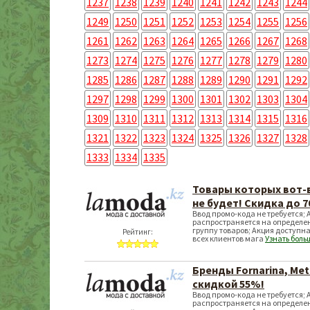
1237
1238
1239
1240
1241
1242
1243
1244
1249
1250
1251
1252
1253
1254
1255
1256
1261
1262
1263
1264
1265
1266
1267
1268
1273
1274
1275
1276
1277
1278
1279
1280
1285
1286
1287
1288
1289
1290
1291
1292
1297
1298
1299
1300
1301
1302
1303
1304
1309
1310
1311
1312
1313
1314
1315
1316
1321
1322
1323
1324
1325
1326
1327
1328
1333
1334
1335
Товары которых вот-
не будет! Скидка до 
Ввод промо-кода не требуется; 
распространяется на определе
группу товаров; Акция доступна
Рейтинг:
всех клиентов мага
Узнать боль
Бренды Fornarina, Met
скидкой 55%!
Ввод промо-кода не требуется; 
распространяется на определе