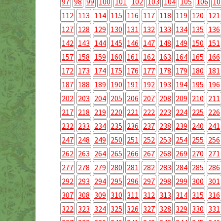
97
98
99
100
101
102
103
104
105
106
10
112
113
114
115
116
117
118
119
120
121
127
128
129
130
131
132
133
134
135
136
142
143
144
145
146
147
148
149
150
151
157
158
159
160
161
162
163
164
165
166
172
173
174
175
176
177
178
179
180
181
187
188
189
190
191
192
193
194
195
196
202
203
204
205
206
207
208
209
210
211
217
218
219
220
221
222
223
224
225
226
232
233
234
235
236
237
238
239
240
241
247
248
249
250
251
252
253
254
255
256
262
263
264
265
266
267
268
269
270
271
277
278
279
280
281
282
283
284
285
286
292
293
294
295
296
297
298
299
300
301
307
308
309
310
311
312
313
314
315
316
322
323
324
325
326
327
328
329
330
331