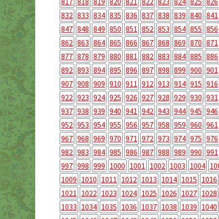
817
818
819
820
821
822
823
824
825
826
832
833
834
835
836
837
838
839
840
841
847
848
849
850
851
852
853
854
855
856
862
863
864
865
866
867
868
869
870
871
877
878
879
880
881
882
883
884
885
886
892
893
894
895
896
897
898
899
900
901
907
908
909
910
911
912
913
914
915
916
922
923
924
925
926
927
928
929
930
931
937
938
939
940
941
942
943
944
945
946
952
953
954
955
956
957
958
959
960
961
967
968
969
970
971
972
973
974
975
976
982
983
984
985
986
987
988
989
990
991
997
998
999
1000
1001
1002
1003
1004
10
1009
1010
1011
1012
1013
1014
1015
1016
1021
1022
1023
1024
1025
1026
1027
1028
1033
1034
1035
1036
1037
1038
1039
1040