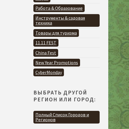
Работа & Образование
Инструменты & садовая
техника
Товары для туризма
11.11 FEST
China Fest
New Year Promotions
CyberMonday
ВЫБРАТЬ ДРУГОЙ
РЕГИОН ИЛИ ГОРОД:
Полный Список Городов и
Регионов