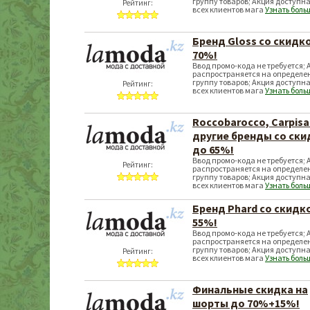
группу товаров; Акция доступна
Рейтинг:
всех клиентов мага
Узнать боль
Бренд Gloss со скидк
70%!
Ввод промо-кода не требуется; 
распространяется на определе
группу товаров; Акция доступна
Рейтинг:
всех клиентов мага
Узнать боль
Roccobarocco, Carpisa
другие бренды со ски
до 65%!
Ввод промо-кода не требуется; 
Рейтинг:
распространяется на определе
группу товаров; Акция доступна
всех клиентов мага
Узнать боль
Бренд Phard со скидк
55%!
Ввод промо-кода не требуется; 
распространяется на определе
группу товаров; Акция доступна
Рейтинг:
всех клиентов мага
Узнать боль
Финальные скидка на
шорты до 70%+15%!