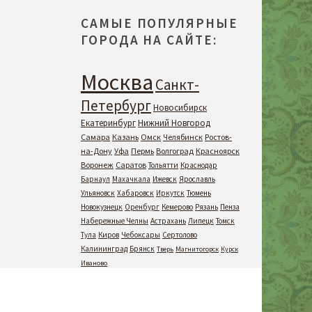
САМЫЕ ПОПУЛЯРНЫЕ
ГОРОДА НА САЙТЕ:
Москва
Санкт-
Петербург
Новосибирск
Екатеринбург
Нижний Новгород
Самара
Казань
Омск
Челябинск
Ростов-
на-Дону
Уфа
Пермь
Волгоград
Красноярск
Воронеж
Саратов
Тольятти
Краснодар
Барнаул
Махачкала
Ижевск
Ярославль
Ульяновск
Хабаровск
Иркутск
Тюмень
Новокузнецк
Оренбург
Кемерово
Рязань
Пенза
Набережные Челны
Астрахань
Липецк
Томск
Тула
Киров
Чебоксары
Сертолово
Калининград
Брянск
Тверь
Магнитогорск
Курск
Иваново