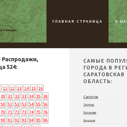
ГЛАВНАЯ СТРАНИЦА
О НА
жи и Акции
- Распродажи,
САМЫЕ ПОПУ
а 524:
ГОРОДА В РЕ
САРАТОВСКАЯ
ОБЛАСТЬ:
0
11
12
13
14
15
16
30
31
32
33
34
35
36
Саратов
50
51
52
53
54
55
56
Энгельс
70
71
72
73
74
75
76
Балаково
90
91
92
93
94
95
96
Балашов