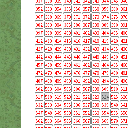
337
338
339
340
341
342
343
344
345
346
352
353
354
355
356
357
358
359
360
361
367
368
369
370
371
372
373
374
375
376
382
383
384
385
386
387
388
389
390
391
397
398
399
400
401
402
403
404
405
406
412
413
414
415
416
417
418
419
420
421
427
428
429
430
431
432
433
434
435
436
442
443
444
445
446
447
448
449
450
451
457
458
459
460
461
462
463
464
465
466
472
473
474
475
476
477
478
479
480
481
487
488
489
490
491
492
493
494
495
496
502
503
504
505
506
507
508
509
510
511
517
518
519
520
521
522
523
524
525
526
532
533
534
535
536
537
538
539
540
541
547
548
549
550
551
552
553
554
555
556
562
563
564
565
566
567
568
569
570
571