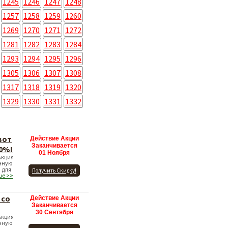
1245
1246
1247
1248
1257
1258
1259
1260
1269
1270
1271
1272
1281
1282
1283
1284
1293
1294
1295
1296
1305
1306
1307
1308
1317
1318
1319
1320
1329
1330
1331
1332
вот
Действие Акции
Заканчивается
70%!
01 Ноября
Акция
нную
 для
Получить Скидку!
ше >>
 со
Действие Акции
Заканчивается
30 Сентября
Акция
нную