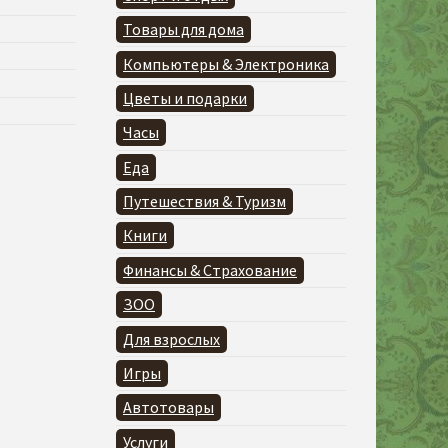
Товары для дома
Компьютеры & Электроника
Цветы и подарки
Часы
Еда
Путешествия & Туризм
Книги
Финансы & Страхование
ЗОО
Для взрослых
Игры
Автотовары
Услуги