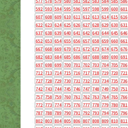
577
578
579
580
581
582
583
584
585
586
592
593
594
595
596
597
598
599
600
601
607
608
609
610
611
612
613
614
615
616
622
623
624
625
626
627
628
629
630
631
637
638
639
640
641
642
643
644
645
646
652
653
654
655
656
657
658
659
660
661
667
668
669
670
671
672
673
674
675
676
682
683
684
685
686
687
688
689
690
691
697
698
699
700
701
702
703
704
705
706
712
713
714
715
716
717
718
719
720
721
727
728
729
730
731
732
733
734
735
736
742
743
744
745
746
747
748
749
750
751
757
758
759
760
761
762
763
764
765
766
772
773
774
775
776
777
778
779
780
781
787
788
789
790
791
792
793
794
795
796
802
803
804
805
806
807
808
809
810
811