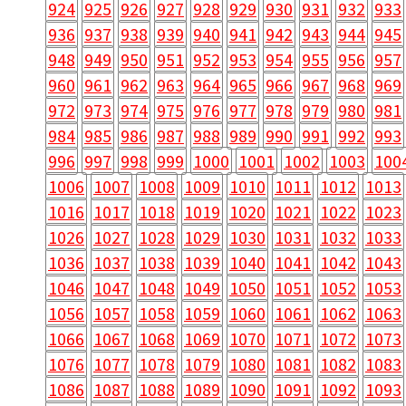
924
925
926
927
928
929
930
931
932
933
936
937
938
939
940
941
942
943
944
945
948
949
950
951
952
953
954
955
956
957
960
961
962
963
964
965
966
967
968
969
972
973
974
975
976
977
978
979
980
981
984
985
986
987
988
989
990
991
992
993
996
997
998
999
1000
1001
1002
1003
100
1006
1007
1008
1009
1010
1011
1012
1013
1016
1017
1018
1019
1020
1021
1022
1023
1026
1027
1028
1029
1030
1031
1032
1033
1036
1037
1038
1039
1040
1041
1042
1043
1046
1047
1048
1049
1050
1051
1052
1053
1056
1057
1058
1059
1060
1061
1062
1063
1066
1067
1068
1069
1070
1071
1072
1073
1076
1077
1078
1079
1080
1081
1082
1083
1086
1087
1088
1089
1090
1091
1092
1093