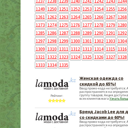
1237
1238
1239
1240
1241
1242
1243
1244
1249
1250
1251
1252
1253
1254
1255
1256
1261
1262
1263
1264
1265
1266
1267
1268
1273
1274
1275
1276
1277
1278
1279
1280
1285
1286
1287
1288
1289
1290
1291
1292
1297
1298
1299
1300
1301
1302
1303
1304
1309
1310
1311
1312
1313
1314
1315
1316
1321
1322
1323
1324
1325
1326
1327
1328
1333
1334
1335
Женская одежда со
скидкой до 65%!
Ввод промо-кода не требуется; 
распространяется на определе
группу товаров; Акция доступна
Рейтинг:
всех клиентов мага
Узнать боль
Бренд Jacob Lee для 
со скидками до 60%!
Ввод промо-кода не требуется; 
распространяется на определе