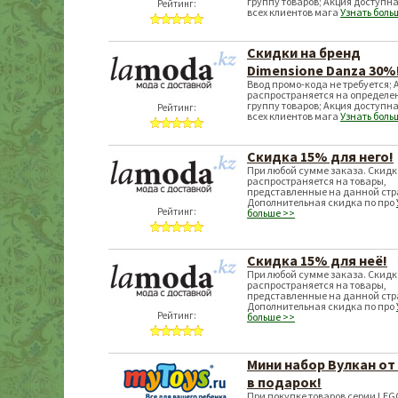
группу товаров; Акция доступна
Рейтинг:
всех клиентов мага
Узнать боль
Скидки на бренд
Dimensione Danza 30%
Ввод промо-кода не требуется; 
распространяется на определе
группу товаров; Акция доступна
Рейтинг:
всех клиентов мага
Узнать боль
Скидка 15% для него!
При любой сумме заказа. Скид
распространяется на товары,
представленные на данной стр
Дополнительная скидка по про
Рейтинг:
больше >>
Скидка 15% для неё!
При любой сумме заказа. Скид
распространяется на товары,
представленные на данной стр
Дополнительная скидка по про
Рейтинг:
больше >>
Мини набор Вулкан от
в подарок!
При покупке товаров серии LEGO