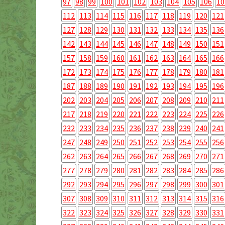
97
98
99
100
101
102
103
104
105
106
10
112
113
114
115
116
117
118
119
120
121
127
128
129
130
131
132
133
134
135
136
142
143
144
145
146
147
148
149
150
151
157
158
159
160
161
162
163
164
165
166
172
173
174
175
176
177
178
179
180
181
187
188
189
190
191
192
193
194
195
196
202
203
204
205
206
207
208
209
210
211
217
218
219
220
221
222
223
224
225
226
232
233
234
235
236
237
238
239
240
241
247
248
249
250
251
252
253
254
255
256
262
263
264
265
266
267
268
269
270
271
277
278
279
280
281
282
283
284
285
286
292
293
294
295
296
297
298
299
300
301
307
308
309
310
311
312
313
314
315
316
322
323
324
325
326
327
328
329
330
331