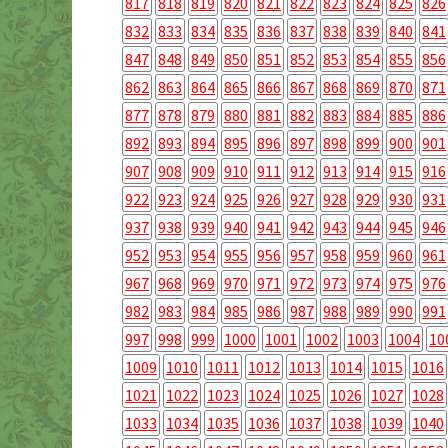
817
818
819
820
821
822
823
824
825
826
832
833
834
835
836
837
838
839
840
841
847
848
849
850
851
852
853
854
855
856
862
863
864
865
866
867
868
869
870
871
877
878
879
880
881
882
883
884
885
886
892
893
894
895
896
897
898
899
900
901
907
908
909
910
911
912
913
914
915
916
922
923
924
925
926
927
928
929
930
931
937
938
939
940
941
942
943
944
945
946
952
953
954
955
956
957
958
959
960
961
967
968
969
970
971
972
973
974
975
976
982
983
984
985
986
987
988
989
990
991
997
998
999
1000
1001
1002
1003
1004
10
1009
1010
1011
1012
1013
1014
1015
1016
1021
1022
1023
1024
1025
1026
1027
1028
1033
1034
1035
1036
1037
1038
1039
1040