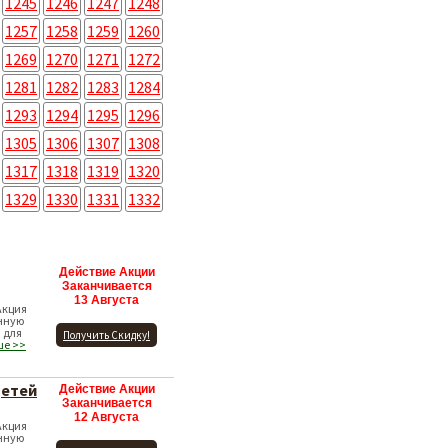
1245
1246
1247
1248
1257
1258
1259
1260
1269
1270
1271
1272
1281
1282
1283
1284
1293
1294
1295
1296
1305
1306
1307
1308
1317
1318
1319
1320
1329
1330
1331
1332
Действие Акции
Заканчивается
13 Августа
Акция
нную
 для
Получить Скидку!
ше >>
детей
Действие Акции
Заканчивается
12 Августа
Акция
нную