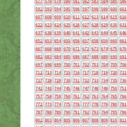
577
578
579
580
581
582
583
584
585
586
592
593
594
595
596
597
598
599
600
601
607
608
609
610
611
612
613
614
615
616
622
623
624
625
626
627
628
629
630
631
637
638
639
640
641
642
643
644
645
646
652
653
654
655
656
657
658
659
660
661
667
668
669
670
671
672
673
674
675
676
682
683
684
685
686
687
688
689
690
691
697
698
699
700
701
702
703
704
705
706
712
713
714
715
716
717
718
719
720
721
727
728
729
730
731
732
733
734
735
736
742
743
744
745
746
747
748
749
750
751
757
758
759
760
761
762
763
764
765
766
772
773
774
775
776
777
778
779
780
781
787
788
789
790
791
792
793
794
795
796
802
803
804
805
806
807
808
809
810
811