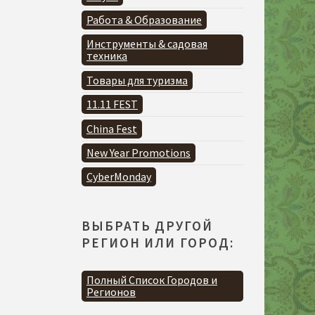
Работа & Образование
Инструменты & садовая
техника
Товары для туризма
11.11 FEST
China Fest
New Year Promotions
CyberMonday
ВЫБРАТЬ ДРУГОЙ
РЕГИОН ИЛИ ГОРОД:
Полный Список Городов и
Регионов