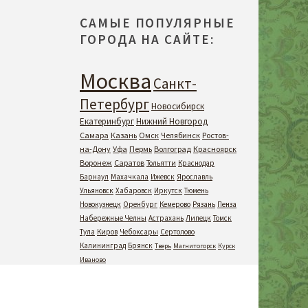
САМЫЕ ПОПУЛЯРНЫЕ
ГОРОДА НА САЙТЕ:
Москва
Санкт-
Петербург
Новосибирск
Екатеринбург
Нижний Новгород
Самара
Казань
Омск
Челябинск
Ростов-
на-Дону
Уфа
Пермь
Волгоград
Красноярск
Воронеж
Саратов
Тольятти
Краснодар
Барнаул
Махачкала
Ижевск
Ярославль
Ульяновск
Хабаровск
Иркутск
Тюмень
Новокузнецк
Оренбург
Кемерово
Рязань
Пенза
Набережные Челны
Астрахань
Липецк
Томск
Тула
Киров
Чебоксары
Сертолово
Калининград
Брянск
Тверь
Магнитогорск
Курск
Иваново