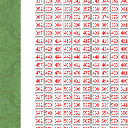
337
338
339
340
341
342
343
344
345
346
352
353
354
355
356
357
358
359
360
361
367
368
369
370
371
372
373
374
375
376
382
383
384
385
386
387
388
389
390
391
397
398
399
400
401
402
403
404
405
406
412
413
414
415
416
417
418
419
420
421
427
428
429
430
431
432
433
434
435
436
442
443
444
445
446
447
448
449
450
451
457
458
459
460
461
462
463
464
465
466
472
473
474
475
476
477
478
479
480
481
487
488
489
490
491
492
493
494
495
496
502
503
504
505
506
507
508
509
510
511
517
518
519
520
521
522
523
524
525
526
532
533
534
535
536
537
538
539
540
541
547
548
549
550
551
552
553
554
555
556
562
563
564
565
566
567
568
569
570
571