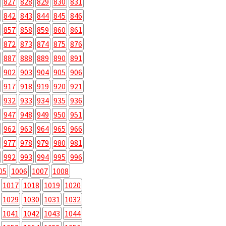
827
828
829
830
831
842
843
844
845
846
857
858
859
860
861
872
873
874
875
876
887
888
889
890
891
902
903
904
905
906
917
918
919
920
921
932
933
934
935
936
947
948
949
950
951
962
963
964
965
966
977
978
979
980
981
992
993
994
995
996
05
1006
1007
1008
1017
1018
1019
1020
1029
1030
1031
1032
1041
1042
1043
1044