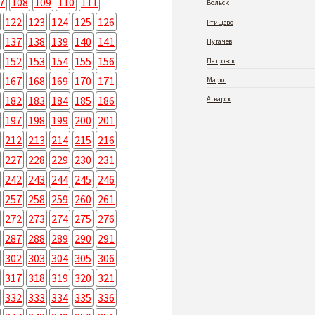
7
108
109
110
111
Вольск
122
123
124
125
126
Ртищево
137
138
139
140
141
Пугачёв
152
153
154
155
156
Петровск
167
168
169
170
171
Маркс
182
183
184
185
186
Аткарск
197
198
199
200
201
212
213
214
215
216
227
228
229
230
231
242
243
244
245
246
257
258
259
260
261
272
273
274
275
276
287
288
289
290
291
302
303
304
305
306
317
318
319
320
321
332
333
334
335
336