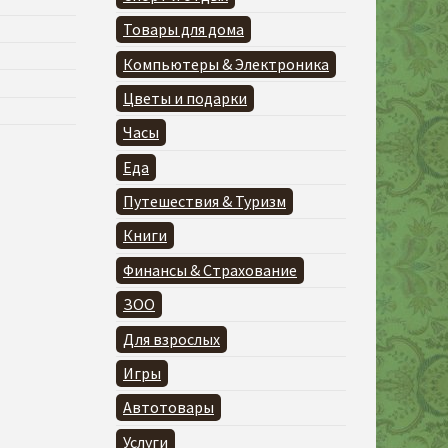
Товары для дома
Компьютеры & Электроника
Цветы и подарки
Часы
Еда
Путешествия & Туризм
Книги
Финансы & Страхование
ЗОО
Для взрослых
Игры
Автотовары
Услуги