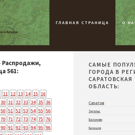
ГЛАВНАЯ СТРАНИЦА
О НА
жи и Акции
- Распродажи,
САМЫЕ ПОПУ
а 561:
ГОРОДА В РЕ
САРАТОВСКАЯ
ОБЛАСТЬ:
0
11
12
13
14
15
16
30
31
32
33
34
35
36
Саратов
50
51
52
53
54
55
56
Энгельс
70
71
72
73
74
75
76
Балаково
90
91
92
93
94
95
96
Балашов