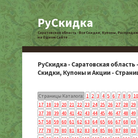
РуСкидка
Саратовская область - Все Скидки, Купоны, Распрода
на Одном Сайте
РуСкидка - Саратовская область 
Скидки, Купоны и Акции - Страниц
Страницы Каталога:
1
2
3
4
5
6
7
8
9
1
17
18
19
20
21
22
23
24
25
26
27
28
29
37
38
39
40
41
42
43
44
45
46
47
48
49
57
58
59
60
61
62
63
64
65
66
67
68
69
77
78
79
80
81
82
83
84
85
86
87
88
89