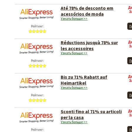
Até 78% de desconto em
Д
З
acessórios de moda
Узнать больше >>
Рейтинг:
П
Réductions jusquà 78% sur
Д
З
les accessoires
Узнать больше >>
Рейтинг:
П
Bis zu 71% Rabatt auf
Д
З
Heimartikel
Узнать больше >>
Рейтинг:
П
Sconti fino al 71% su articoli
Д
З
per la casa
Узнать больше >>
Рейтинг:
П