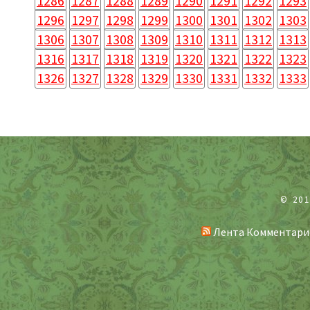
1286
1287
1288
1289
1290
1291
1292
1293
1296
1297
1298
1299
1300
1301
1302
1303
1306
1307
1308
1309
1310
1311
1312
1313
1316
1317
1318
1319
1320
1321
1322
1323
1326
1327
1328
1329
1330
1331
1332
1333
© 20
Лента Комментари