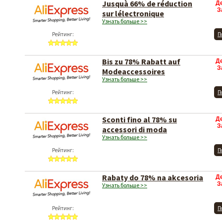
Jusquà 66% de réduction
Д
З
sur lélectronique
Узнать больше >>
Рейтинг:
П
Bis zu 78% Rabatt auf
Д
З
Modeaccessoires
Узнать больше >>
Рейтинг:
П
Sconti fino al 78% su
Д
З
accessori di moda
Узнать больше >>
Рейтинг:
П
Rabaty do 78% na akcesoria
Д
З
Узнать больше >>
Рейтинг:
П