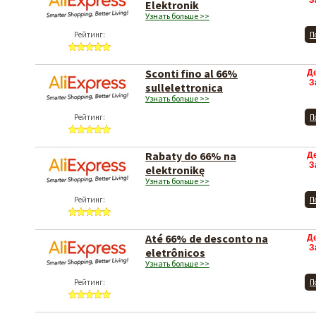
З
Elektronik
Узнать больше >>
Рейтинг:
П
Sconti fino al 66%
Д
З
sullelettronica
Узнать больше >>
Рейтинг:
П
Rabaty do 66% na
Д
З
elektronikę
Узнать больше >>
Рейтинг:
П
Até 66% de desconto na
Д
З
eletrônicos
Узнать больше >>
Рейтинг:
П