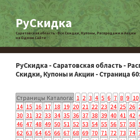
РуСкидка
Саратовская область - Все Скидки, Купоны, Распродажи и Акции
на Одном Сайте
РуСкидка - Саратовская область - Ра
Скидки, Купоны и Акции - Страница 60
Страницы Каталога:
1
2
3
4
5
6
7
8
9
10
14
15
16
17
18
19
20
21
22
23
24
25
26
30
31
32
33
34
35
36
37
38
39
40
41
42
46
47
48
49
50
51
52
53
54
55
56
57
58
62
63
64
65
66
67
68
69
70
71
72
73
74