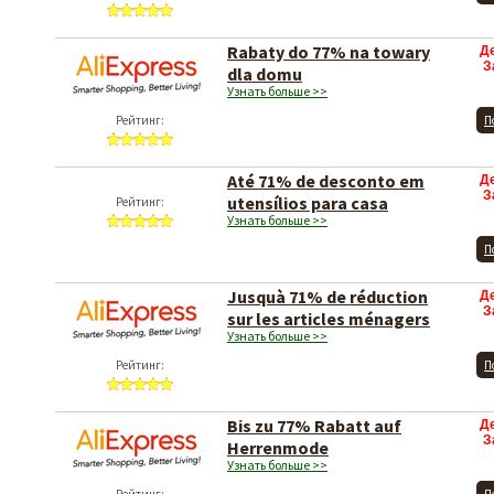
Rabaty do 77% na towary
Д
З
dla domu
Узнать больше >>
Рейтинг:
П
Até 71% de desconto em
Д
З
utensílios para casa
Рейтинг:
Узнать больше >>
П
Jusquà 71% de réduction
Д
З
sur les articles ménagers
Узнать больше >>
Рейтинг:
П
Bis zu 77% Rabatt auf
Д
З
Herrenmode
Узнать больше >>