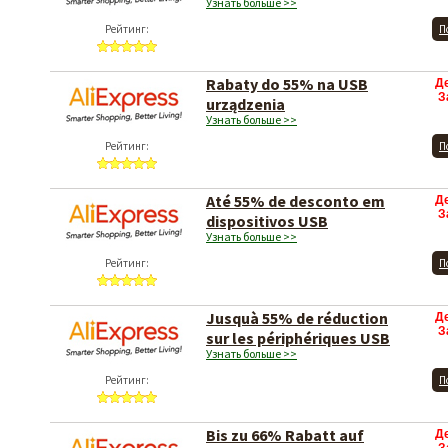
Узнать больше >>
Рейтинг:
П
Rabaty do 55% na USB
Д
З
urządzenia
Узнать больше >>
Рейтинг:
П
Até 55% de desconto em
Д
З
dispositivos USB
Узнать больше >>
Рейтинг:
П
Jusquà 55% de réduction
Д
З
sur les périphériques USB
Узнать больше >>
Рейтинг:
П
Bis zu 66% Rabatt auf
Д