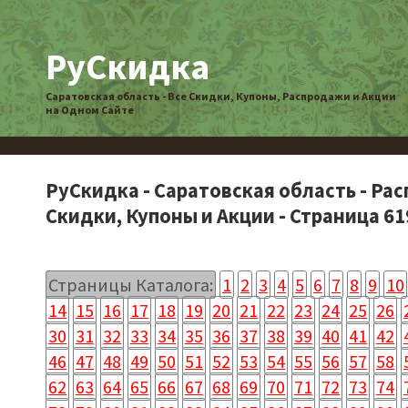
РуСкидка
Саратовская область - Все Скидки, Купоны, Распродажи и Акции
на Одном Сайте
РуСкидка - Саратовская область - Ра
Скидки, Купоны и Акции - Страница 61
Страницы Каталога:
1
2
3
4
5
6
7
8
9
10
14
15
16
17
18
19
20
21
22
23
24
25
26
30
31
32
33
34
35
36
37
38
39
40
41
42
46
47
48
49
50
51
52
53
54
55
56
57
58
62
63
64
65
66
67
68
69
70
71
72
73
74