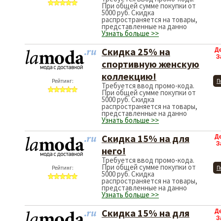
При общей сумме покупки от
5000 руб. Скидка
распространяется на товары,
представленные на данно
Узнать больше >>
Скидка 25% на
Д
З
спортивную женскую
коллекцию!
Рейтинг:
П
Требуется ввод промо-кода.
При общей сумме покупки от
5000 руб. Скидка
распространяется на товары,
представленные на данно
Узнать больше >>
Скидка 15% на для
Д
З
него!
Требуется ввод промо-кода.
При общей сумме покупки от
Рейтинг:
П
5000 руб. Скидка
распространяется на товары,
представленные на данно
Узнать больше >>
Скидка 15% на для
Д
З