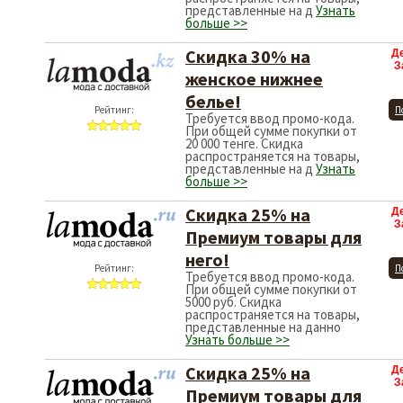
представленные на д
Узнать
больше >>
Скидка 30% на
Д
З
женское нижнее
белье!
Рейтинг:
П
Требуется ввод промо-кода.
При общей сумме покупки от
20 000 тенге. Скидка
распространяется на товары,
представленные на д
Узнать
больше >>
Скидка 25% на
Д
З
Премиум товары для
него!
Рейтинг:
П
Требуется ввод промо-кода.
При общей сумме покупки от
5000 руб. Скидка
распространяется на товары,
представленные на данно
Узнать больше >>
Скидка 25% на
Д
З
Премиум товары для