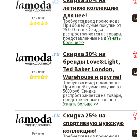
З
летнюю коллекцию
для нее!
Рейтинг:
П
Требуется ввод промо-кода.
При общей сумме покупки от
25 000 тенге. Скидка
распространяется на товары,
представленные на д
Узнать
больше >>
Скидка 30% на
Д
З
бренды Love&Light,
Ted Baker London,
Рейтинг:
П
Warehouse и другие!
Требуется ввод промо-кода.
При общей сумме покупки от
5000 руб. Скидка
распространяется на товары,
представленные на данно
Узнать больше >>
Скидка 25% на
Д
З
спортивную мужскую
коллекцию!
Рейтинг:
П
Требуется ввод промо-кода.