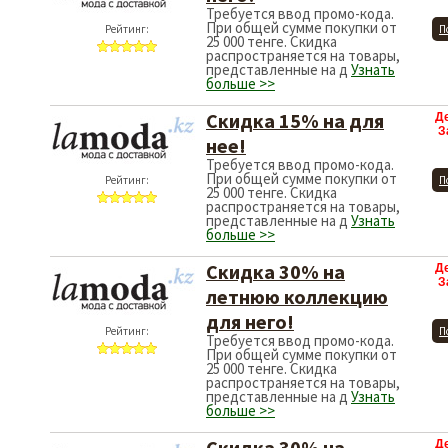
Требуется ввод промо-кода.
При общей сумме покупки от
Рейтинг:
П
25 000 тенге. Скидка
распространяется на товары,
представленные на д
Узнать
больше >>
Скидка 15% на для
Д
З
нее!
Требуется ввод промо-кода.
При общей сумме покупки от
Рейтинг:
П
25 000 тенге. Скидка
распространяется на товары,
представленные на д
Узнать
больше >>
Скидка 30% на
Д
З
летнюю коллекцию
для него!
Рейтинг:
П
Требуется ввод промо-кода.
При общей сумме покупки от
25 000 тенге. Скидка
распространяется на товары,
представленные на д
Узнать
больше >>
Скидка 30% на
Д