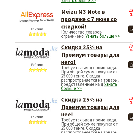
Узнать больше >>
Meizu M3 Note в
Д
З
продаже с 7 июня со
скидкой!
Рейтинг:
П
Количество товаров
ограничено!
Узнать больше >>
Скидка 25% на
Д
З
Премиум товары для
него!
Рейтинг:
П
Требуется ввод промо-кода.
При общей сумме покупки от
25 000 тенге. Скидка
распространяется на товары,
представленные на д
Узнать
больше >>
Скидка 25% на
Д
З
Премиум товары для
нее!
Рейтинг:
П
Требуется ввод промо-кода.
При общей сумме покупки от
25 000 тенге. Скидка
распространяется на товары,