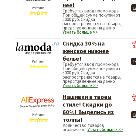
нее!
Рейтинг:
П
Требуется ввод промо-кода.
При общей сумме покупки от
5000 руб. Скидка
распространяется на товары,
представленные на данно
Узнать больше >>
Скидка 30% на
Д
З
женское нижнее
белье!
Рейтинг:
П
Требуется ввод промо-кода.
При общей сумме покупки от
5000 руб. Скидка
распространяется на товары,
представленные на данно
Узнать больше >>
Нашивки в твоем
Д
З
стиле! Скидки до
60%! Выделись из
Рейтинг:
П
толпы!
Количество товаров
ограничено!
Узнать больше >>