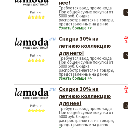
нее!
Требуется ввод промо-кода.
При общей сумме покупки от
Рейтинг:
П
5000 руб. Скидка
распространяется на товары,
представленные на данно
Узнать больше >>
Скидка 30% на
Д
З
летнюю коллекцию
для него!
Рейтинг:
П
Требуется ввод промо-кода.
При общей сумме покупки от
5000 руб. Скидка
распространяется на товары,
представленные на данно
Узнать больше >>
Скидка 30% на
Д
З
летнюю коллекцию
для нее!
Рейтинг:
П
Требуется ввод промо-кода.
При общей сумме покупки от
5000 руб. Скидка
распространяется на товары,
представленные на данно