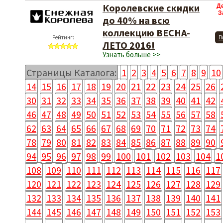
Королевские скидки
Д
З
до 40% на всю
коллекцию ВЕСНА-
Рейтинг:
П
ЛЕТО 2016!
Узнать больше >>
Страницы Каталога:
1
2
3
4
5
6
7
8
9
10
14
15
16
17
18
19
20
21
22
23
24
25
26
30
31
32
33
34
35
36
37
38
39
40
41
42
46
47
48
49
50
51
52
53
54
55
56
57
58
62
63
64
65
66
67
68
69
70
71
72
73
74
78
79
80
81
82
83
84
85
86
87
88
89
90
94
95
96
97
98
99
100
101
102
103
104
1
108
109
110
111
112
113
114
115
116
117
120
121
122
123
124
125
126
127
128
129
132
133
134
135
136
137
138
139
140
141
144
145
146
147
148
149
150
151
152
153