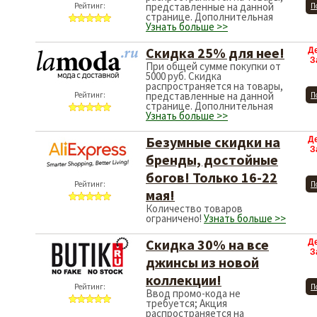
представленные на данной
Рейтинг:
П
странице. Дополнительная
Узнать больше >>
Скидка 25% для нее!
Д
З
При общей сумме покупки от
5000 руб. Скидка
распространяется на товары,
представленные на данной
Рейтинг:
П
странице. Дополнительная
Узнать больше >>
Безумные скидки на
Д
З
бренды, достойные
богов! Только 16-22
Рейтинг:
П
мая!
Количество товаров
ограничено!
Узнать больше >>
Скидка 30% на все
Д
З
джинсы из новой
коллекции!
Рейтинг:
П
Ввод промо-кода не
требуется; Акция
распространяется на