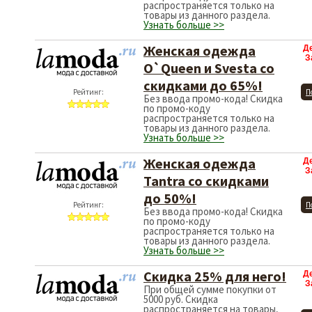
распространяется только на
товары из данного раздела.
Узнать больше >>
Женская одежда
Д
З
O`Queen и Svesta со
скидками до 65%!
Рейтинг:
П
Без ввода промо-кода! Скидка
по промо-коду
распространяется только на
товары из данного раздела.
Узнать больше >>
Женская одежда
Д
З
Tantra со скидками
до 50%!
Рейтинг:
П
Без ввода промо-кода! Скидка
по промо-коду
распространяется только на
товары из данного раздела.
Узнать больше >>
Скидка 25% для него!
Д
З
При общей сумме покупки от
5000 руб. Скидка
распространяется на товары,