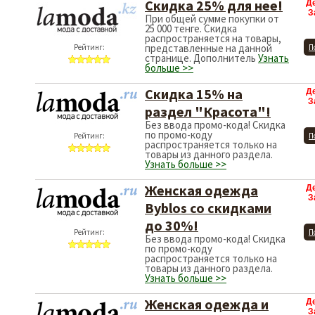
Скидка 25% для нее!
Д
З
При общей сумме покупки от
25 000 тенге. Скидка
распространяется на товары,
представленные на данной
Рейтинг:
П
странице. Дополнитель
Узнать
больше >>
Скидка 15% на
Д
З
раздел "Красота"!
Без ввода промо-кода! Скидка
по промо-коду
Рейтинг:
П
распространяется только на
товары из данного раздела.
Узнать больше >>
Женская одежда
Д
З
Byblos со скидками
до 30%!
Рейтинг:
П
Без ввода промо-кода! Скидка
по промо-коду
распространяется только на
товары из данного раздела.
Узнать больше >>
Женская одежда и
Д
З