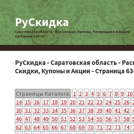
РуСкидка
Саратовская область - Все Скидки, Купоны, Распродажи и Акции
на Одном Сайте
РуСкидка - Саратовская область - Ра
Скидки, Купоны и Акции - Страница 63
Страницы Каталога:
1
2
3
4
5
6
7
8
9
10
14
15
16
17
18
19
20
21
22
23
24
25
26
30
31
32
33
34
35
36
37
38
39
40
41
42
46
47
48
49
50
51
52
53
54
55
56
57
58
62
63
64
65
66
67
68
69
70
71
72
73
74