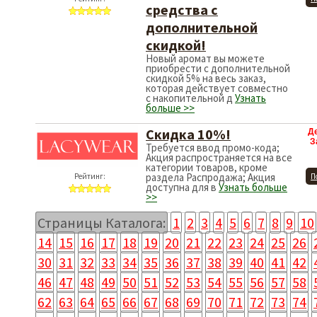
средства с
дополнительной
скидкой!
Новый аромат вы можете
приобрести с дополнительной
скидкой 5% на весь заказ,
которая действует совместно
с накопительной д
Узнать
больше >>
Скидка 10%!
Д
З
Требуется ввод промо-кода;
Акция распространяется на все
категории товаров, кроме
раздела Распродажа; Акция
Рейтинг:
П
доступна для в
Узнать больше
>>
Страницы Каталога:
1
2
3
4
5
6
7
8
9
10
14
15
16
17
18
19
20
21
22
23
24
25
26
30
31
32
33
34
35
36
37
38
39
40
41
42
46
47
48
49
50
51
52
53
54
55
56
57
58
62
63
64
65
66
67
68
69
70
71
72
73
74