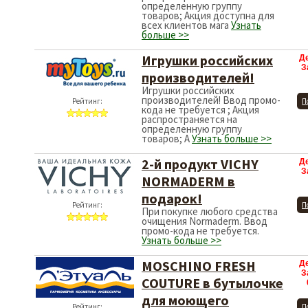
определенную группу
товаров; Акция доступна для
всех клиентов мага
Узнать
больше >>
Игрушки российских
Д
З
производителей!
Игрушки российских
производителей! Ввод промо-
Рейтинг:
П
кода не требуется ; Акция
распространяется на
определенную группу
товаров; А
Узнать больше >>
2-й продукт VICHY
Д
З
NORMADERM в
подарок!
Рейтинг:
П
При покупке любого средства
очищения Normaderm. Ввод
промо-кода не требуется.
Узнать больше >>
MOSCHINO FRESH
Д
З
COUTURE в бутылочке
для моющего
Рейтинг:
П