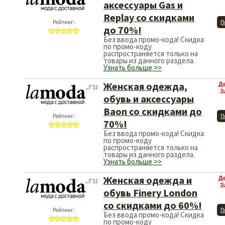
аксессуары Gas и
Replay со скидками
Рейтинг:
П
до 70%!
Без ввода промо-кода! Скидка
по промо-коду
распространяется только на
товары из данного раздела.
Узнать больше >>
Женская одежда,
Д
З
обувь и аксессуары
Baon со скидками до
Рейтинг:
П
70%!
Без ввода промо-кода! Скидка
по промо-коду
распространяется только на
товары из данного раздела.
Узнать больше >>
Женская одежда и
Д
З
обувь Finery London
со скидками до 60%!
Рейтинг:
П
Без ввода промо-кода! Скидка
по промо-коду