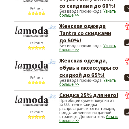
со скидками до 60%!
Рейтинг:
П
Без ввода промо-кода.
Узнать
больше >>
Женская одежда
Д
З
Tantra со скидками
до 50%!
Рейтинг:
П
Без ввода промо-кода.
Узнать
больше >>
Женская одежда,
Д
З
обувь и аксессуары со
скидкой до 65%!
Рейтинг:
П
Без ввода промо-кода.
Узнать
больше >>
Скидка 25% для него!
Д
З
При общей сумме покупки от
25 000 тенге. Скидка
распространяется на товары,
представленные на данной
Рейтинг:
П
странице. Дополнитель
Узнать
больше >>