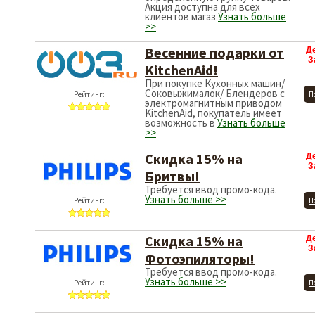
Акция доступна для всех
клиентов магаз
Узнать больше
>>
Весенние подарки от
Д
З
KitchenAid!
При покупке Кухонных машин/
Соковыжималок/ Блендеров с
Рейтинг:
П
электромагнитным приводом
KitchenAid, покупатель имеет
возможность в
Узнать больше
>>
Скидка 15% на
Д
З
Бритвы!
Требуется ввод промо-кода.
Узнать больше >>
Рейтинг:
П
Скидка 15% на
Д
З
Фотоэпиляторы!
Требуется ввод промо-кода.
Узнать больше >>
Рейтинг:
П