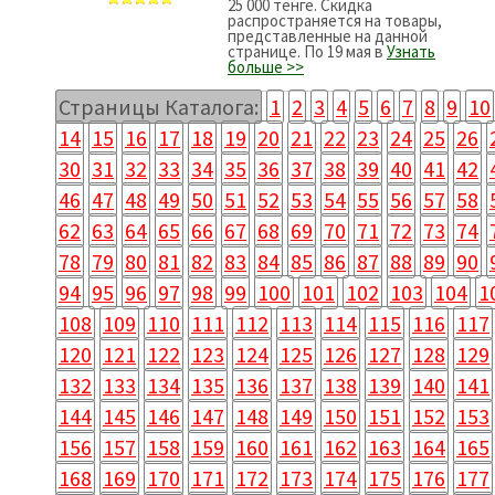
25 000 тенге. Скидка
распространяется на товары,
представленные на данной
странице. По 19 мая в
Узнать
больше >>
Страницы Каталога:
1
2
3
4
5
6
7
8
9
10
14
15
16
17
18
19
20
21
22
23
24
25
26
30
31
32
33
34
35
36
37
38
39
40
41
42
46
47
48
49
50
51
52
53
54
55
56
57
58
62
63
64
65
66
67
68
69
70
71
72
73
74
78
79
80
81
82
83
84
85
86
87
88
89
90
94
95
96
97
98
99
100
101
102
103
104
1
108
109
110
111
112
113
114
115
116
117
120
121
122
123
124
125
126
127
128
129
132
133
134
135
136
137
138
139
140
141
144
145
146
147
148
149
150
151
152
153
156
157
158
159
160
161
162
163
164
165
168
169
170
171
172
173
174
175
176
177