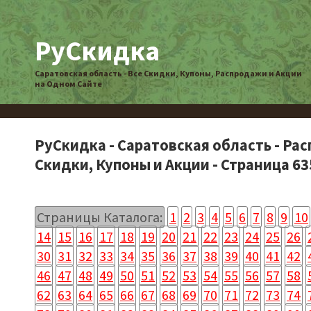
РуСкидка
Саратовская область - Все Скидки, Купоны, Распродажи и Акции
на Одном Сайте
РуСкидка - Саратовская область - Ра
Скидки, Купоны и Акции - Страница 63
Страницы Каталога:
1
2
3
4
5
6
7
8
9
10
14
15
16
17
18
19
20
21
22
23
24
25
26
30
31
32
33
34
35
36
37
38
39
40
41
42
46
47
48
49
50
51
52
53
54
55
56
57
58
62
63
64
65
66
67
68
69
70
71
72
73
74