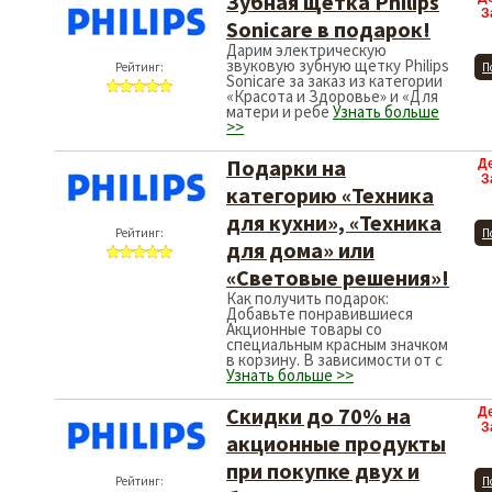
Зубная щетка Philips
З
Sonicare в подарок!
Дарим электрическую
звуковую зубную щетку Philips
Рейтинг:
П
Sonicare за заказ из категории
«Красота и Здоровье» и «Для
матери и ребе
Узнать больше
>>
Подарки на
Д
З
категорию «Техника
для кухни», «Техника
Рейтинг:
П
для дома» или
«Световые решения»!
Как получить подарок:
Добавьте понравившиеся
Акционные товары со
специальным красным значком
в корзину. В зависимости от с
Узнать больше >>
Скидки до 70% на
Д
З
акционные продукты
при покупке двух и
Рейтинг:
П