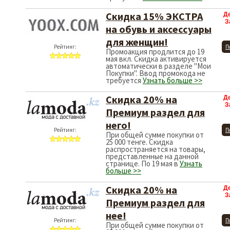
Скидка 15% ЭКСТРА
Д
З
на обувь и аксессуары
для женщин!
Рейтинг:
П
Промоакция продлится до 19
мая вкл. Скидка активируется
автоматически в разделе "Мои
Покупки". Ввод промокода не
требуется
Узнать больше >>
Скидка 20% на
Д
З
Премиум раздел для
него!
Рейтинг:
П
При общей сумме покупки от
25 000 тенге. Скидка
распространяется на товары,
представленные на данной
странице. По 19 мая в
Узнать
больше >>
Скидка 20% на
Д
З
Премиум раздел для
нее!
Рейтинг:
П
При общей сумме покупки от