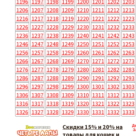
1196
1197
1198
1199
1200
1201
1202
1203
1206
1207
1208
1209
1210
1211
1212
1213
1216
1217
1218
1219
1220
1221
1222
1223
1226
1227
1228
1229
1230
1231
1232
1233
1236
1237
1238
1239
1240
1241
1242
1243
1246
1247
1248
1249
1250
1251
1252
1253
1256
1257
1258
1259
1260
1261
1262
1263
1266
1267
1268
1269
1270
1271
1272
1273
1276
1277
1278
1279
1280
1281
1282
1283
1286
1287
1288
1289
1290
1291
1292
1293
1296
1297
1298
1299
1300
1301
1302
1303
1306
1307
1308
1309
1310
1311
1312
1313
1316
1317
1318
1319
1320
1321
1322
1323
1326
1327
1328
1329
1330
1331
1332
1333
Скидки 15% и 20% на
Д
З
товары для кошек и