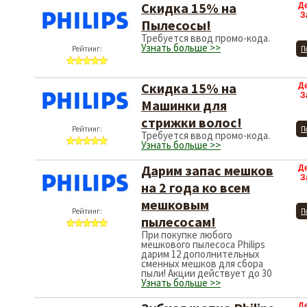
Скидка 15% на
Д
З
Пылесосы!
Требуется ввод промо-кода.
Узнать больше >>
Рейтинг:
П
Скидка 15% на
Д
З
Машинки для
стрижки волос!
Рейтинг:
П
Требуется ввод промо-кода.
Узнать больше >>
Дарим запас мешков
Д
З
на 2 года ко всем
мешковым
Рейтинг:
П
пылесосам!
При покупке любого
мешкового пылесоса Philips
дарим 12 дополнительных
сменных мешков для сбора
пыли! Акции действует до 30
Узнать больше >>
Д