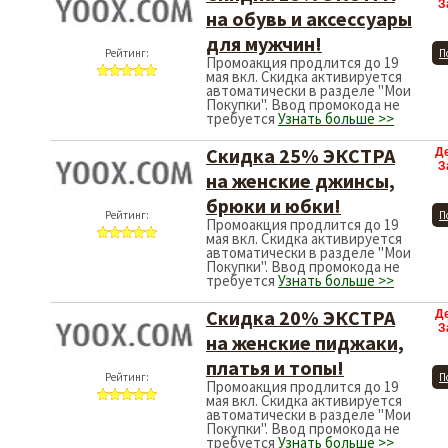
З
на обувь и аксессуары
для мужчин!
Рейтинг:
П
Промоакция продлится до 19
мая вкл. Скидка активируется
автоматически в разделе "Мои
Покупки". Ввод промокода не
требуется
Узнать больше >>
Скидка 25% ЭКСТРА
Д
З
на женские джинсы,
брюки и юбки!
Рейтинг:
П
Промоакция продлится до 19
мая вкл. Скидка активируется
автоматически в разделе "Мои
Покупки". Ввод промокода не
требуется
Узнать больше >>
Скидка 20% ЭКСТРА
Д
З
на женские пиджаки,
платья и топы!
Рейтинг:
П
Промоакция продлится до 19
мая вкл. Скидка активируется
автоматически в разделе "Мои
Покупки". Ввод промокода не
требуется
Узнать больше >>