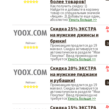
более товаров!
Как получить скидку: 1)
Найдите и добавьте в корзину
товар со специальным значком
«Акция». 2) Добавьте еще один,
абсолютно
Узнать больше >>
Скидка 25% ЭКСТРА
Д
З
на мужские джинсы и
брюки!
Рейтинг:
П
Промоакция продлится до 19
мая вкл. Скидка активируется
автоматически в разделе "Мои
Покупки". Ввод промокода не
требуется
Узнать больше >>
Скидка 20% ЭКСТРА
Д
З
на мужские пиджаки
и рубашки!
Рейтинг:
П
Промоакция продлится до 19
мая вкл. Скидка активируется
автоматически в разделе "Мои
Покупки". Ввод промокода не
требуется
Узнать больше >>
Скидка 15% ЭКСТРА
Д