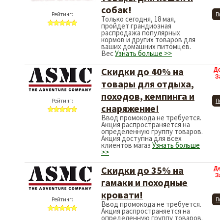
собак!
Рейтинг:
П
Только сегодня, 18 мая,
пройдет грандиозная
распродажа популярных
кормов и других товаров для
ваших домашних питомцев.
Вес
Узнать больше >>
Скидки до 40% на
Д
З
товары для отдыха,
походов, кемпинга и
Рейтинг:
П
снаряжение!
Ввод промокода не требуется.
Акция распространяется на
определенную группу товаров.
Акция доступна для всех
клиентов магаз
Узнать больше
>>
Скидки до 35% на
Д
З
гамаки и походные
кровати!
Рейтинг:
П
Ввод промокода не требуется.
Акция распространяется на
определенную группу товаров.