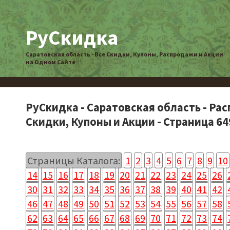
РуСкидка
Саратовская область - Все Скидки, Купоны, Распродажи и Акции
на Одном Сайте
РуСкидка - Саратовская область - Ра
Скидки, Купоны и Акции - Страница 64
Страницы Каталога:
1
2
3
4
5
6
7
8
9
10
14
15
16
17
18
19
20
21
22
23
24
25
26
30
31
32
33
34
35
36
37
38
39
40
41
42
46
47
48
49
50
51
52
53
54
55
56
57
58
62
63
64
65
66
67
68
69
70
71
72
73
74