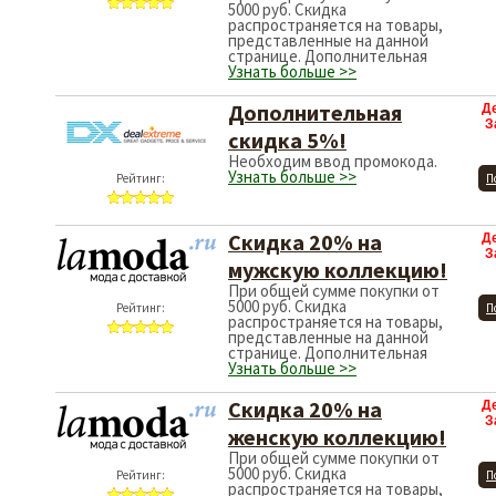
5000 руб. Скидка
распространяется на товары,
представленные на данной
странице. Дополнительная
Узнать больше >>
Дополнительная
Д
З
скидка 5%!
Необходим ввод промокода.
Узнать больше >>
Рейтинг:
П
Скидка 20% на
Д
З
мужскую коллекцию!
При общей сумме покупки от
5000 руб. Скидка
Рейтинг:
П
распространяется на товары,
представленные на данной
странице. Дополнительная
Узнать больше >>
Скидка 20% на
Д
З
женскую коллекцию!
При общей сумме покупки от
5000 руб. Скидка
Рейтинг:
П
распространяется на товары,