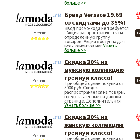
больше >>
Бренд Versace 19.69
Д
З
со скидками до 35%!
Ввод промо-кода не требуется
; Акция распространяется на
Рейтинг:
П
определенную группу
товаров; Акция доступна для
всех клиентов маг
Узнать
больше >>
Скидка 30% на
Д
З
мужскую коллекцию
премиум класса!
Рейтинг:
П
При общей сумме покупки от
5000 руб. Скидка
распространяется на товары,
представленные на данной
странице. Дополнительная
Узнать больше >>
Скидка 30% на
Д
З
женскую коллекцию
премиум класса!
Рейтинг:
П
При общей сумме покупки от