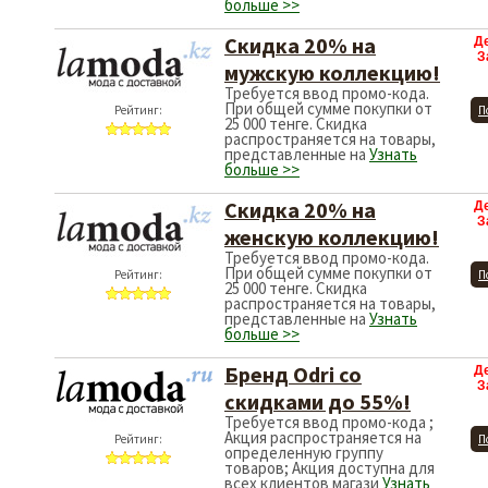
больше >>
Скидка 20% на
Д
З
мужскую коллекцию!
Требуется ввод промо-кода.
При общей сумме покупки от
Рейтинг:
П
25 000 тенге. Скидка
распространяется на товары,
представленные на
Узнать
больше >>
Скидка 20% на
Д
З
женскую коллекцию!
Требуется ввод промо-кода.
При общей сумме покупки от
Рейтинг:
П
25 000 тенге. Скидка
распространяется на товары,
представленные на
Узнать
больше >>
Бренд Odri со
Д
З
скидками до 55%!
Требуется ввод промо-кода ;
Акция распространяется на
Рейтинг:
П
определенную группу
товаров; Акция доступна для
всех клиентов магази
Узнать