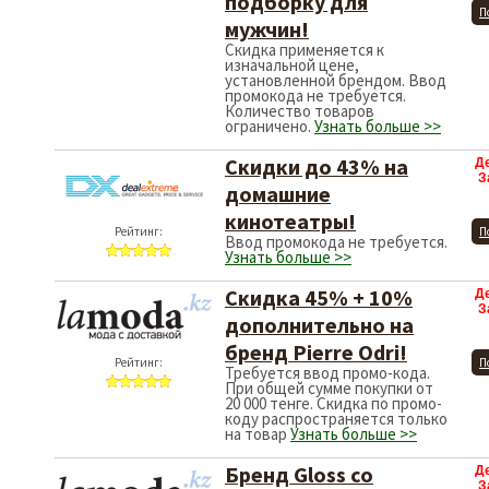
подборку для
П
мужчин!
Рейтинг:
Скидка применяется к
изначальной цене,
установленной брендом. Ввод
промокода не требуется.
Количество товаров
ограничено.
Узнать больше >>
Скидки до 43% на
Д
З
домашние
кинотеатры!
Рейтинг:
П
Ввод промокода не требуется.
Узнать больше >>
Скидка 45% + 10%
Д
З
дополнительно на
бренд Pierre Odri!
Рейтинг:
П
Требуется ввод промо-кода.
При общей сумме покупки от
20 000 тенге. Скидка по промо-
коду распространяется только
на товар
Узнать больше >>
Бренд Gloss со
Д
З