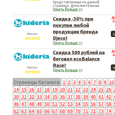
представленные на данной
странице. Дополнительная
Узнать больше >>
Скидка -30% при
Д
З
покупке любой
продукции бренда
Рейтинг:
П
Djeco!
Узнать больше >>
Скидка 500 рублей на
Д
З
беговел ecoBalance
Race!
Рейтинг:
П
Узнать больше >>
Страницы Каталога:
1
2
3
4
5
6
7
8
9
10
14
15
16
17
18
19
20
21
22
23
24
25
26
30
31
32
33
34
35
36
37
38
39
40
41
42
46
47
48
49
50
51
52
53
54
55
56
57
58
62
63
64
65
66
67
68
69
70
71
72
73
74