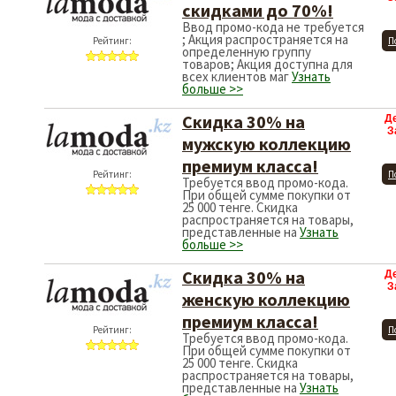
скидками до 70%!
Ввод промо-кода не требуется
; Акция распространяется на
Рейтинг:
П
определенную группу
товаров; Акция доступна для
всех клиентов маг
Узнать
больше >>
Скидка 30% на
Д
З
мужскую коллекцию
премиум класса!
Рейтинг:
П
Требуется ввод промо-кода.
При общей сумме покупки от
25 000 тенге. Скидка
распространяется на товары,
представленные на
Узнать
больше >>
Скидка 30% на
Д
З
женскую коллекцию
премиум класса!
Рейтинг:
П
Требуется ввод промо-кода.
При общей сумме покупки от
25 000 тенге. Скидка
распространяется на товары,
представленные на
Узнать