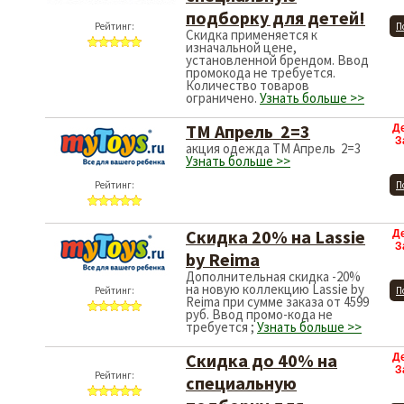
подборку для детей!
Рейтинг:
П
Скидка применяется к
изначальной цене,
установленной брендом. Ввод
промокода не требуется.
Количество товаров
ограничено.
Узнать больше >>
ТМ Апрель 2=3
Д
З
акция одежда ТМ Апрель 2=3
Узнать больше >>
Рейтинг:
П
Скидка 20% на Lassie
Д
З
by Reima
Дополнительная скидка -20%
на новую коллекцию Lassie by
Рейтинг:
П
Reima при сумме заказа от 4599
руб. Ввод промо-кода не
требуется ;
Узнать больше >>
Скидка до 40% на
Д
З
специальную