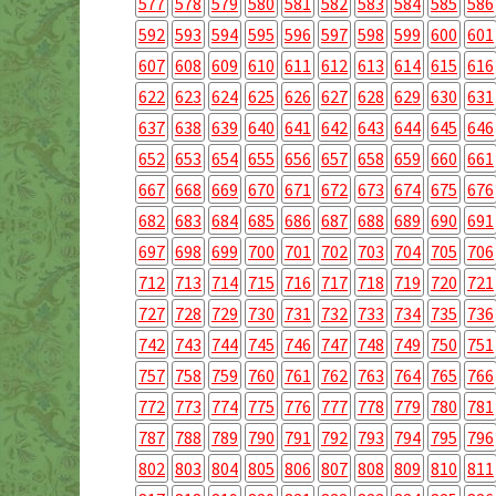
577
578
579
580
581
582
583
584
585
586
592
593
594
595
596
597
598
599
600
601
607
608
609
610
611
612
613
614
615
616
622
623
624
625
626
627
628
629
630
631
637
638
639
640
641
642
643
644
645
646
652
653
654
655
656
657
658
659
660
661
667
668
669
670
671
672
673
674
675
676
682
683
684
685
686
687
688
689
690
691
697
698
699
700
701
702
703
704
705
706
712
713
714
715
716
717
718
719
720
721
727
728
729
730
731
732
733
734
735
736
742
743
744
745
746
747
748
749
750
751
757
758
759
760
761
762
763
764
765
766
772
773
774
775
776
777
778
779
780
781
787
788
789
790
791
792
793
794
795
796
802
803
804
805
806
807
808
809
810
811