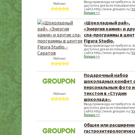
Ввод промокода не требуется. 
Рейтинг:
доступна для всех пользовател
сайта http://www.groupon.ru/
Уз
больше >>
«Шоколадный рай»,
«Энергия камня» и др
спа-программы в цент
Figura Studio.
Ввод промокода не требуется. 
доступна для всех пользовател
сайта http://www.groupon.ru/
Уз
больше >>
Рейтинг:
Подарочный набор
шоколадных конфет 
персональным фото и
текстом в «Студии
Рейтинг:
шоколада».
Ввод промокода не требуется. 
доступна для всех пользовател
сайта http://www.groupon.ru/
Уз
больше >>
Общее или расширенн
гастроэнтерологичес