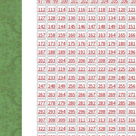
97
98
99
100
101
102
103
104
105
106
10
112
113
114
115
116
117
118
119
120
121
127
128
129
130
131
132
133
134
135
136
142
143
144
145
146
147
148
149
150
151
157
158
159
160
161
162
163
164
165
166
172
173
174
175
176
177
178
179
180
181
187
188
189
190
191
192
193
194
195
196
202
203
204
205
206
207
208
209
210
211
217
218
219
220
221
222
223
224
225
226
232
233
234
235
236
237
238
239
240
241
247
248
249
250
251
252
253
254
255
256
262
263
264
265
266
267
268
269
270
271
277
278
279
280
281
282
283
284
285
286
292
293
294
295
296
297
298
299
300
301
307
308
309
310
311
312
313
314
315
316
322
323
324
325
326
327
328
329
330
331