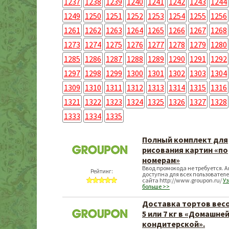
1237
1238
1239
1240
1241
1242
1243
1244
1249
1250
1251
1252
1253
1254
1255
1256
1261
1262
1263
1264
1265
1266
1267
1268
1273
1274
1275
1276
1277
1278
1279
1280
1285
1286
1287
1288
1289
1290
1291
1292
1297
1298
1299
1300
1301
1302
1303
1304
1309
1310
1311
1312
1313
1314
1315
1316
1321
1322
1323
1324
1325
1326
1327
1328
1333
1334
1335
Полный комплект для
рисования картин «по
номерам»
Ввод промокода не требуется. 
Рейтинг:
доступна для всех пользовател
сайта http://www.groupon.ru/
Уз
больше >>
Доставка тортов весо
5 или 7 кг в «Домашне
кондитерской».