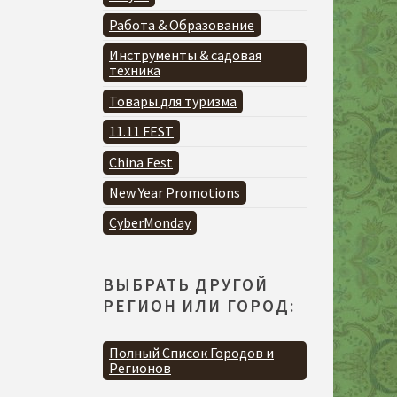
Работа & Образование
Инструменты & садовая
техника
Товары для туризма
11.11 FEST
China Fest
New Year Promotions
CyberMonday
ВЫБРАТЬ ДРУГОЙ
РЕГИОН ИЛИ ГОРОД:
Полный Список Городов и
Регионов