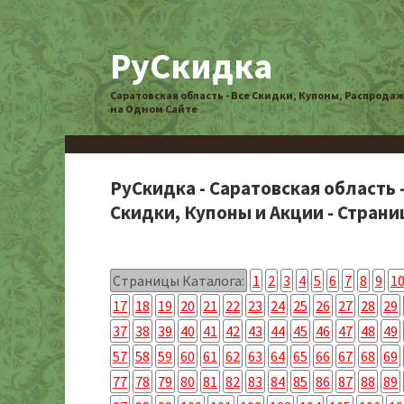
РуСкидка
Саратовская область - Все Скидки, Купоны, Распрода
на Одном Сайте
РуСкидка - Саратовская область 
Скидки, Купоны и Акции - Страниц
Страницы Каталога:
1
2
3
4
5
6
7
8
9
1
17
18
19
20
21
22
23
24
25
26
27
28
29
37
38
39
40
41
42
43
44
45
46
47
48
49
57
58
59
60
61
62
63
64
65
66
67
68
69
77
78
79
80
81
82
83
84
85
86
87
88
89