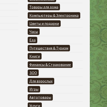
Товары для дома
Компьютеры & Электроника
Цветы и подарки
Часы
Еда
Путешествия & Туризм
Книги
Финансы & Страхование
ЗОО
Для взрослых
Игры
Автотовары
Услуги