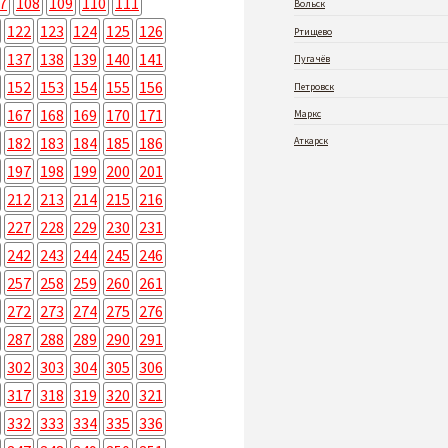
7
108
109
110
111
Вольск
122
123
124
125
126
Ртищево
137
138
139
140
141
Пугачёв
152
153
154
155
156
Петровск
167
168
169
170
171
Маркс
182
183
184
185
186
Аткарск
197
198
199
200
201
212
213
214
215
216
227
228
229
230
231
242
243
244
245
246
257
258
259
260
261
272
273
274
275
276
287
288
289
290
291
302
303
304
305
306
317
318
319
320
321
332
333
334
335
336