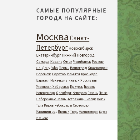
САМЫЕ ПОПУЛЯРНЫЕ
ГОРОДА НА САЙТЕ:
Москва
Санкт-
Петербург
Новосибирск
Екатеринбург
Нижний Новгород
Самара
Казань
Омск
Челябинск
Ростов-
на-Дону
Уфа
Пермь
Волгоград
Красноярск
Воронеж
Саратов
Тольятти
Краснодар
Барнаул
Махачкала
Ижевск
Ярославль
Ульяновск
Хабаровск
Иркутск
Тюмень
Новокузнецк
Оренбург
Кемерово
Рязань
Пенза
Набережные Челны
Астрахань
Липецк
Томск
Тула
Киров
Чебоксары
Сертолово
Калининград
Брянск
Тверь
Магнитогорск
Курск
Иваново