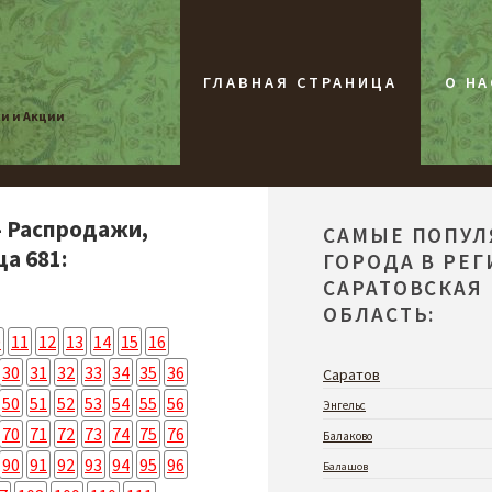
ГЛАВНАЯ СТРАНИЦА
О НА
жи и Акции
- Распродажи,
САМЫЕ ПОПУ
а 681:
ГОРОДА В РЕ
САРАТОВСКАЯ
ОБЛАСТЬ:
0
11
12
13
14
15
16
30
31
32
33
34
35
36
Саратов
50
51
52
53
54
55
56
Энгельс
70
71
72
73
74
75
76
Балаково
90
91
92
93
94
95
96
Балашов