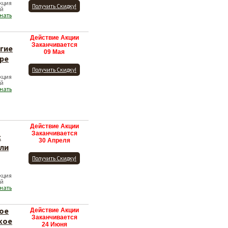
Акция
Получить Скидку!
ей
нать
Действие Акции
Заканчивается
угие
09 Мая
ре
Получить Скидку!
Акция
ей
нать
Действие Акции
Заканчивается
с
30 Апреля
ли
Получить Скидку!
Акция
ей
нать
ое
Действие Акции
Заканчивается
кое
24 Июня