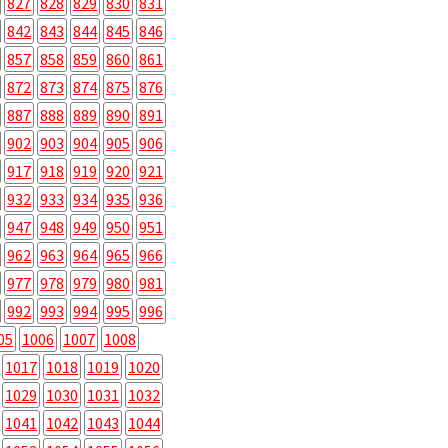
827
828
829
830
831
842
843
844
845
846
857
858
859
860
861
872
873
874
875
876
887
888
889
890
891
902
903
904
905
906
917
918
919
920
921
932
933
934
935
936
947
948
949
950
951
962
963
964
965
966
977
978
979
980
981
992
993
994
995
996
05
1006
1007
1008
1017
1018
1019
1020
1029
1030
1031
1032
1041
1042
1043
1044