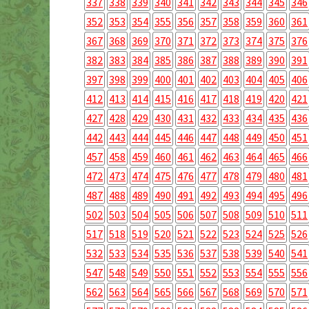
337
338
339
340
341
342
343
344
345
346
352
353
354
355
356
357
358
359
360
361
367
368
369
370
371
372
373
374
375
376
382
383
384
385
386
387
388
389
390
391
397
398
399
400
401
402
403
404
405
406
412
413
414
415
416
417
418
419
420
421
427
428
429
430
431
432
433
434
435
436
442
443
444
445
446
447
448
449
450
451
457
458
459
460
461
462
463
464
465
466
472
473
474
475
476
477
478
479
480
481
487
488
489
490
491
492
493
494
495
496
502
503
504
505
506
507
508
509
510
511
517
518
519
520
521
522
523
524
525
526
532
533
534
535
536
537
538
539
540
541
547
548
549
550
551
552
553
554
555
556
562
563
564
565
566
567
568
569
570
571