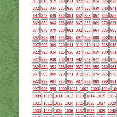
817
818
819
820
821
822
823
824
825
826
832
833
834
835
836
837
838
839
840
841
847
848
849
850
851
852
853
854
855
856
862
863
864
865
866
867
868
869
870
871
877
878
879
880
881
882
883
884
885
886
892
893
894
895
896
897
898
899
900
901
907
908
909
910
911
912
913
914
915
916
922
923
924
925
926
927
928
929
930
931
937
938
939
940
941
942
943
944
945
946
952
953
954
955
956
957
958
959
960
961
967
968
969
970
971
972
973
974
975
976
982
983
984
985
986
987
988
989
990
991
997
998
999
1000
1001
1002
1003
1004
10
1009
1010
1011
1012
1013
1014
1015
1016
1021
1022
1023
1024
1025
1026
1027
1028
1033
1034
1035
1036
1037
1038
1039
1040