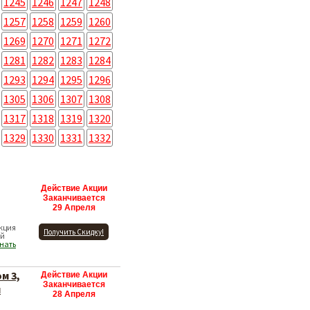
1245
1246
1247
1248
1257
1258
1259
1260
1269
1270
1271
1272
1281
1282
1283
1284
1293
1294
1295
1296
1305
1306
1307
1308
1317
1318
1319
1320
1329
1330
1331
1332
Действие Акции
Заканчивается
29 Апреля
Акция
Получить Скидку!
ей
нать
м 3,
Действие Акции
Заканчивается
й
28 Апреля