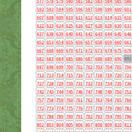
577
578
579
580
581
582
583
584
585
586
592
593
594
595
596
597
598
599
600
601
607
608
609
610
611
612
613
614
615
616
622
623
624
625
626
627
628
629
630
631
637
638
639
640
641
642
643
644
645
646
652
653
654
655
656
657
658
659
660
661
667
668
669
670
671
672
673
674
675
676
682
683
684
685
686
687
688
689
690
691
697
698
699
700
701
702
703
704
705
706
712
713
714
715
716
717
718
719
720
721
727
728
729
730
731
732
733
734
735
736
742
743
744
745
746
747
748
749
750
751
757
758
759
760
761
762
763
764
765
766
772
773
774
775
776
777
778
779
780
781
787
788
789
790
791
792
793
794
795
796
802
803
804
805
806
807
808
809
810
811