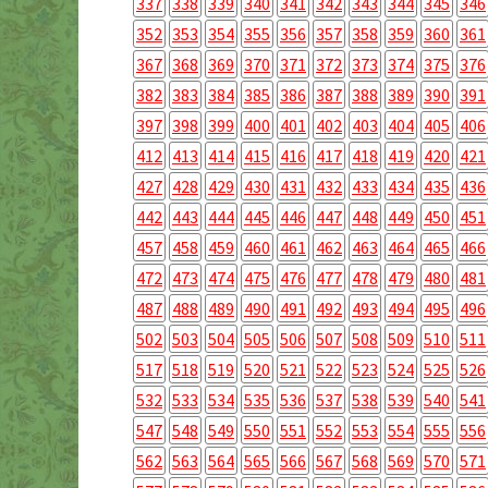
337
338
339
340
341
342
343
344
345
346
352
353
354
355
356
357
358
359
360
361
367
368
369
370
371
372
373
374
375
376
382
383
384
385
386
387
388
389
390
391
397
398
399
400
401
402
403
404
405
406
412
413
414
415
416
417
418
419
420
421
427
428
429
430
431
432
433
434
435
436
442
443
444
445
446
447
448
449
450
451
457
458
459
460
461
462
463
464
465
466
472
473
474
475
476
477
478
479
480
481
487
488
489
490
491
492
493
494
495
496
502
503
504
505
506
507
508
509
510
511
517
518
519
520
521
522
523
524
525
526
532
533
534
535
536
537
538
539
540
541
547
548
549
550
551
552
553
554
555
556
562
563
564
565
566
567
568
569
570
571