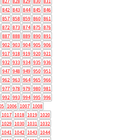
827
828
829
830
831
842
843
844
845
846
857
858
859
860
861
872
873
874
875
876
887
888
889
890
891
902
903
904
905
906
917
918
919
920
921
932
933
934
935
936
947
948
949
950
951
962
963
964
965
966
977
978
979
980
981
992
993
994
995
996
05
1006
1007
1008
1017
1018
1019
1020
1029
1030
1031
1032
1041
1042
1043
1044