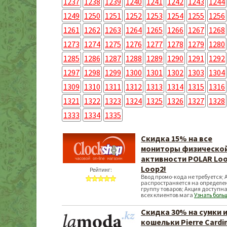
1237
1238
1239
1240
1241
1242
1243
1244
1249
1250
1251
1252
1253
1254
1255
1256
1261
1262
1263
1264
1265
1266
1267
1268
1273
1274
1275
1276
1277
1278
1279
1280
1285
1286
1287
1288
1289
1290
1291
1292
1297
1298
1299
1300
1301
1302
1303
1304
1309
1310
1311
1312
1313
1314
1315
1316
1321
1322
1323
1324
1325
1326
1327
1328
1333
1334
1335
Скидка 15% на все
мониторы физическо
активности POLAR Loo
Loop2!
Рейтинг:
Ввод промо-кода не требуется; 
распространяется на определе
группу товаров; Акция доступна
всех клиентов мага
Узнать боль
Скидка 30% на сумки 
кошельки Pierre Cardi