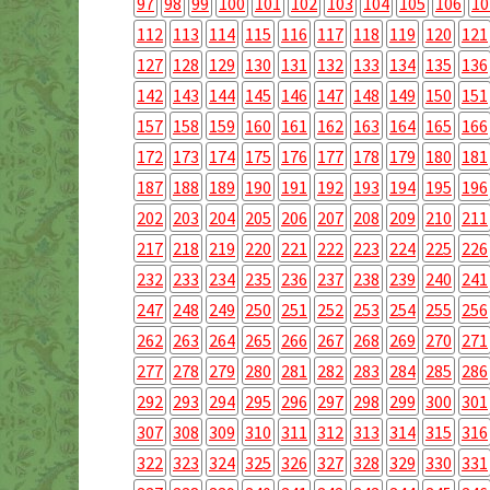
97
98
99
100
101
102
103
104
105
106
10
112
113
114
115
116
117
118
119
120
121
127
128
129
130
131
132
133
134
135
136
142
143
144
145
146
147
148
149
150
151
157
158
159
160
161
162
163
164
165
166
172
173
174
175
176
177
178
179
180
181
187
188
189
190
191
192
193
194
195
196
202
203
204
205
206
207
208
209
210
211
217
218
219
220
221
222
223
224
225
226
232
233
234
235
236
237
238
239
240
241
247
248
249
250
251
252
253
254
255
256
262
263
264
265
266
267
268
269
270
271
277
278
279
280
281
282
283
284
285
286
292
293
294
295
296
297
298
299
300
301
307
308
309
310
311
312
313
314
315
316
322
323
324
325
326
327
328
329
330
331