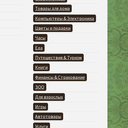
Товары для дома
Компьютеры & Электроника
Цветы и подарки
Часы
Еда
Путешествия & Туризм
Книги
Финансы & Страхование
ЗОО
Для взрослых
Игры
Автотовары
Услуги