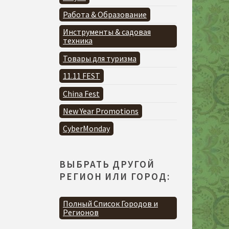
Работа & Образование
Инструменты & садовая
техника
Товары для туризма
11.11 FEST
China Fest
New Year Promotions
CyberMonday
ВЫБРАТЬ ДРУГОЙ
РЕГИОН ИЛИ ГОРОД:
Полный Список Городов и
Регионов