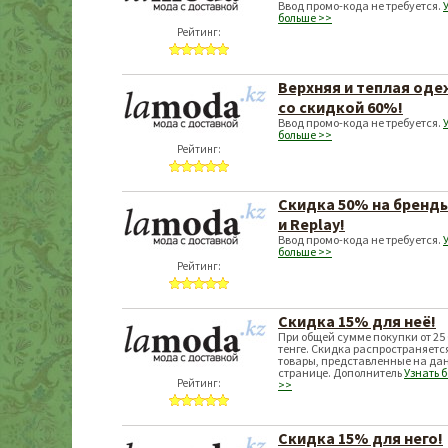
Ввод промо-кода не требуется.
больше >>
Рейтинг:
Верхняя и теплая од
со скидкой 60%!
Ввод промо-кода не требуется.
больше >>
Рейтинг:
Скидка 50% на бренд
и Replay!
Ввод промо-кода не требуется.
больше >>
Рейтинг:
Скидка 15% для неё!
При общей сумме покупки от 25 
тенге. Скидка распространяетс
товары, представленные на да
странице. Дополнитель
Узнать 
Рейтинг:
>>
Скидка 15% для него!