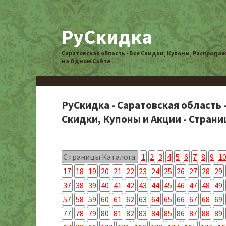
РуСкидка
Саратовская область - Все Скидки, Купоны, Распрода
на Одном Сайте
РуСкидка - Саратовская область 
Скидки, Купоны и Акции - Страниц
Страницы Каталога:
1
2
3
4
5
6
7
8
9
1
17
18
19
20
21
22
23
24
25
26
27
28
29
37
38
39
40
41
42
43
44
45
46
47
48
49
57
58
59
60
61
62
63
64
65
66
67
68
69
77
78
79
80
81
82
83
84
85
86
87
88
89