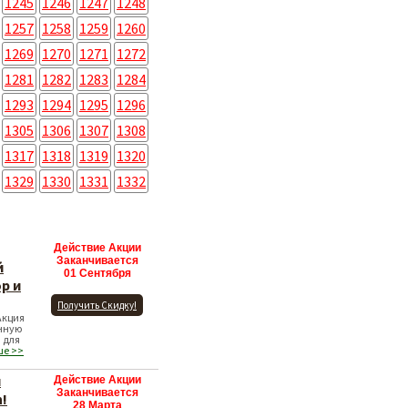
1245
1246
1247
1248
1257
1258
1259
1260
1269
1270
1271
1272
1281
1282
1283
1284
1293
1294
1295
1296
1305
1306
1307
1308
1317
1318
1319
1320
1329
1330
1331
1332
Действие Акции
Заканчивается
й
01 Сентября
p и
Получить Скидку!
Акция
нную
 для
ше >>
и
Действие Акции
Заканчивается
n!
28 Марта