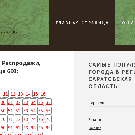
ГЛАВНАЯ СТРАНИЦА
О НА
жи и Акции
- Распродажи,
САМЫЕ ПОПУ
а 691:
ГОРОДА В РЕ
САРАТОВСКАЯ
ОБЛАСТЬ:
0
11
12
13
14
15
16
30
31
32
33
34
35
36
Саратов
50
51
52
53
54
55
56
Энгельс
70
71
72
73
74
75
76
Балаково
90
91
92
93
94
95
96
Балашов