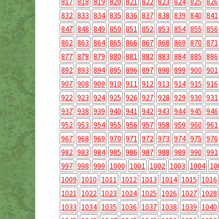
817
818
819
820
821
822
823
824
825
826
832
833
834
835
836
837
838
839
840
841
847
848
849
850
851
852
853
854
855
856
862
863
864
865
866
867
868
869
870
871
877
878
879
880
881
882
883
884
885
886
892
893
894
895
896
897
898
899
900
901
907
908
909
910
911
912
913
914
915
916
922
923
924
925
926
927
928
929
930
931
937
938
939
940
941
942
943
944
945
946
952
953
954
955
956
957
958
959
960
961
967
968
969
970
971
972
973
974
975
976
982
983
984
985
986
987
988
989
990
991
997
998
999
1000
1001
1002
1003
1004
10
1009
1010
1011
1012
1013
1014
1015
1016
1021
1022
1023
1024
1025
1026
1027
1028
1033
1034
1035
1036
1037
1038
1039
1040