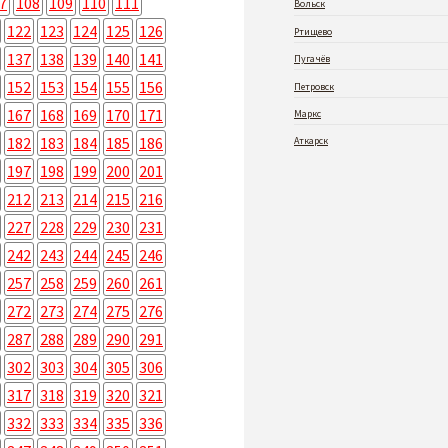
7
108
109
110
111
Вольск
122
123
124
125
126
Ртищево
137
138
139
140
141
Пугачёв
152
153
154
155
156
Петровск
167
168
169
170
171
Маркс
182
183
184
185
186
Аткарск
197
198
199
200
201
212
213
214
215
216
227
228
229
230
231
242
243
244
245
246
257
258
259
260
261
272
273
274
275
276
287
288
289
290
291
302
303
304
305
306
317
318
319
320
321
332
333
334
335
336