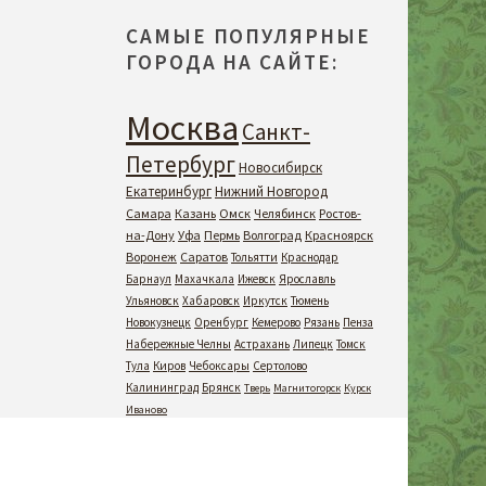
САМЫЕ ПОПУЛЯРНЫЕ
ГОРОДА НА САЙТЕ:
Москва
Санкт-
Петербург
Новосибирск
Екатеринбург
Нижний Новгород
Самара
Казань
Омск
Челябинск
Ростов-
на-Дону
Уфа
Пермь
Волгоград
Красноярск
Воронеж
Саратов
Тольятти
Краснодар
Барнаул
Махачкала
Ижевск
Ярославль
Ульяновск
Хабаровск
Иркутск
Тюмень
Новокузнецк
Оренбург
Кемерово
Рязань
Пенза
Набережные Челны
Астрахань
Липецк
Томск
Тула
Киров
Чебоксары
Сертолово
Калининград
Брянск
Тверь
Магнитогорск
Курск
Иваново