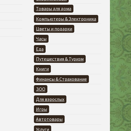
Товары для дома
Компьютеры & Электроника
Цветы и подарки
Часы
Еда
Путешествия & Туризм
Книги
Финансы & Страхование
ЗОО
Для взрослых
Игры
Автотовары
Услуги