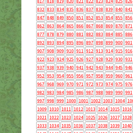
817
818
819
820
821
822
823
824
825
826
832
833
834
835
836
837
838
839
840
841
847
848
849
850
851
852
853
854
855
856
862
863
864
865
866
867
868
869
870
871
877
878
879
880
881
882
883
884
885
886
892
893
894
895
896
897
898
899
900
901
907
908
909
910
911
912
913
914
915
916
922
923
924
925
926
927
928
929
930
931
937
938
939
940
941
942
943
944
945
946
952
953
954
955
956
957
958
959
960
961
967
968
969
970
971
972
973
974
975
976
982
983
984
985
986
987
988
989
990
991
997
998
999
1000
1001
1002
1003
1004
10
1009
1010
1011
1012
1013
1014
1015
1016
1021
1022
1023
1024
1025
1026
1027
1028
1033
1034
1035
1036
1037
1038
1039
1040