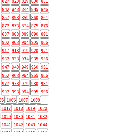
827
828
829
830
831
842
843
844
845
846
857
858
859
860
861
872
873
874
875
876
887
888
889
890
891
902
903
904
905
906
917
918
919
920
921
932
933
934
935
936
947
948
949
950
951
962
963
964
965
966
977
978
979
980
981
992
993
994
995
996
05
1006
1007
1008
1017
1018
1019
1020
1029
1030
1031
1032
1041
1042
1043
1044