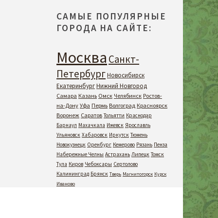
САМЫЕ ПОПУЛЯРНЫЕ
ГОРОДА НА САЙТЕ:
Москва
Санкт-
Петербург
Новосибирск
Екатеринбург
Нижний Новгород
Самара
Казань
Омск
Челябинск
Ростов-
на-Дону
Уфа
Пермь
Волгоград
Красноярск
Воронеж
Саратов
Тольятти
Краснодар
Барнаул
Махачкала
Ижевск
Ярославль
Ульяновск
Хабаровск
Иркутск
Тюмень
Новокузнецк
Оренбург
Кемерово
Рязань
Пенза
Набережные Челны
Астрахань
Липецк
Томск
Тула
Киров
Чебоксары
Сертолово
Калининград
Брянск
Тверь
Магнитогорск
Курск
Иваново