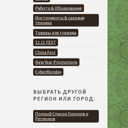
Работа & Образование
Инструменты & садовая
техника
Товары для туризма
11.11 FEST
China Fest
New Year Promotions
CyberMonday
ВЫБРАТЬ ДРУГОЙ
РЕГИОН ИЛИ ГОРОД:
Полный Список Городов и
Регионов