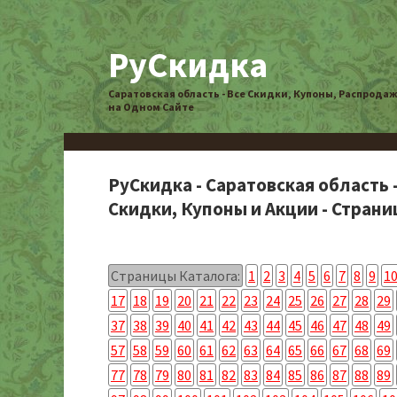
РуСкидка
Саратовская область - Все Скидки, Купоны, Распрода
на Одном Сайте
РуСкидка - Саратовская область 
Скидки, Купоны и Акции - Страниц
Страницы Каталога:
1
2
3
4
5
6
7
8
9
1
17
18
19
20
21
22
23
24
25
26
27
28
29
37
38
39
40
41
42
43
44
45
46
47
48
49
57
58
59
60
61
62
63
64
65
66
67
68
69
77
78
79
80
81
82
83
84
85
86
87
88
89