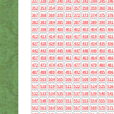
337
338
339
340
341
342
343
344
345
346
352
353
354
355
356
357
358
359
360
361
367
368
369
370
371
372
373
374
375
376
382
383
384
385
386
387
388
389
390
391
397
398
399
400
401
402
403
404
405
406
412
413
414
415
416
417
418
419
420
421
427
428
429
430
431
432
433
434
435
436
442
443
444
445
446
447
448
449
450
451
457
458
459
460
461
462
463
464
465
466
472
473
474
475
476
477
478
479
480
481
487
488
489
490
491
492
493
494
495
496
502
503
504
505
506
507
508
509
510
511
517
518
519
520
521
522
523
524
525
526
532
533
534
535
536
537
538
539
540
541
547
548
549
550
551
552
553
554
555
556
562
563
564
565
566
567
568
569
570
571