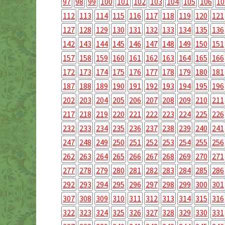
97
98
99
100
101
102
103
104
105
106
10
112
113
114
115
116
117
118
119
120
121
127
128
129
130
131
132
133
134
135
136
142
143
144
145
146
147
148
149
150
151
157
158
159
160
161
162
163
164
165
166
172
173
174
175
176
177
178
179
180
181
187
188
189
190
191
192
193
194
195
196
202
203
204
205
206
207
208
209
210
211
217
218
219
220
221
222
223
224
225
226
232
233
234
235
236
237
238
239
240
241
247
248
249
250
251
252
253
254
255
256
262
263
264
265
266
267
268
269
270
271
277
278
279
280
281
282
283
284
285
286
292
293
294
295
296
297
298
299
300
301
307
308
309
310
311
312
313
314
315
316
322
323
324
325
326
327
328
329
330
331