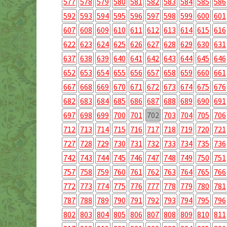
577
578
579
580
581
582
583
584
585
586
592
593
594
595
596
597
598
599
600
601
607
608
609
610
611
612
613
614
615
616
622
623
624
625
626
627
628
629
630
631
637
638
639
640
641
642
643
644
645
646
652
653
654
655
656
657
658
659
660
661
667
668
669
670
671
672
673
674
675
676
682
683
684
685
686
687
688
689
690
691
697
698
699
700
701
702
703
704
705
706
712
713
714
715
716
717
718
719
720
721
727
728
729
730
731
732
733
734
735
736
742
743
744
745
746
747
748
749
750
751
757
758
759
760
761
762
763
764
765
766
772
773
774
775
776
777
778
779
780
781
787
788
789
790
791
792
793
794
795
796
802
803
804
805
806
807
808
809
810
811