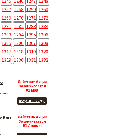
1245
1246
1247
1248
1257
1258
1259
1260
1269
1270
1271
1272
1281
1282
1283
1284
1293
1294
1295
1296
1305
1306
1307
1308
1317
1318
1319
1320
1329
1330
1331
1332
со
Действие Акции
Заканчивается
01 Мая
знать
Получить Скидку!
забан
Действие Акции
Заканчивается
01 Апреля