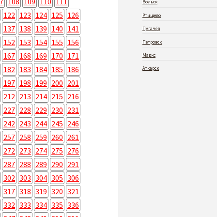
7
108
109
110
111
Вольск
122
123
124
125
126
Ртищево
137
138
139
140
141
Пугачёв
152
153
154
155
156
Петровск
167
168
169
170
171
Маркс
182
183
184
185
186
Аткарск
197
198
199
200
201
212
213
214
215
216
227
228
229
230
231
242
243
244
245
246
257
258
259
260
261
272
273
274
275
276
287
288
289
290
291
302
303
304
305
306
317
318
319
320
321
332
333
334
335
336