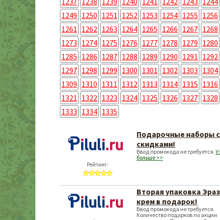
1237
1238
1239
1240
1241
1242
1243
1244
1249
1250
1251
1252
1253
1254
1255
1256
1261
1262
1263
1264
1265
1266
1267
1268
1273
1274
1275
1276
1277
1278
1279
1280
1285
1286
1287
1288
1289
1290
1291
1292
1297
1298
1299
1300
1301
1302
1303
1304
1309
1310
1311
1312
1313
1314
1315
1316
1321
1322
1323
1324
1325
1326
1327
1328
1333
1334
1335
Подарочные наборы 
скидками!
Ввод промокода не требуется.
У
больше >>
Рейтинг:
Вторая упаковка Эра
крем в подарок!
Ввод промокода не требуется.
Количество подарков по акции