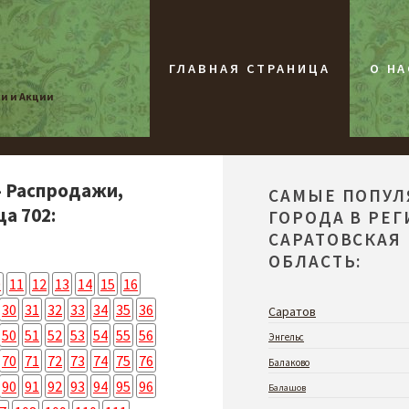
ГЛАВНАЯ СТРАНИЦА
О НА
жи и Акции
- Распродажи,
САМЫЕ ПОПУ
а 702:
ГОРОДА В РЕ
САРАТОВСКАЯ
ОБЛАСТЬ:
0
11
12
13
14
15
16
30
31
32
33
34
35
36
Саратов
50
51
52
53
54
55
56
Энгельс
70
71
72
73
74
75
76
Балаково
90
91
92
93
94
95
96
Балашов