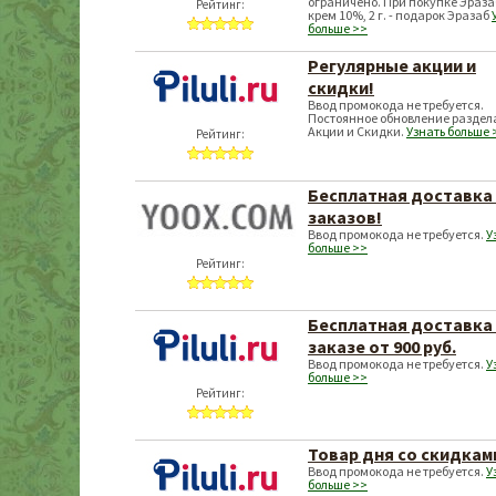
ограничено. При покупке Эраз
Рейтинг:
крем 10%, 2 г. - подарок Эразаб
больше >>
Регулярные акции и
скидки!
Ввод промокода не требуется.
Постоянное обновление раздел
Акции и Скидки.
Узнать больше 
Рейтинг:
Бесплатная доставка 
заказов!
Ввод промокода не требуется.
У
больше >>
Рейтинг:
Бесплатная доставка
заказе от 900 руб.
Ввод промокода не требуется.
У
больше >>
Рейтинг:
Товар дня со скидкам
Ввод промокода не требуется.
У
больше >>