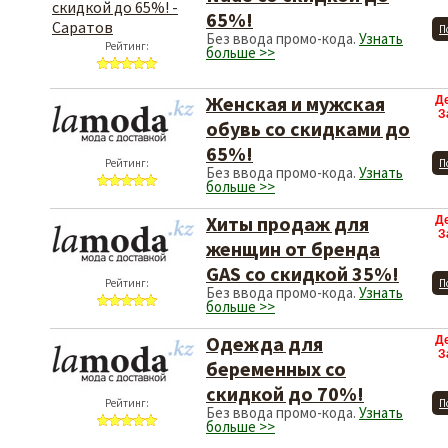
65%!
П
Без ввода промо-кода.
Узнать
Рейтинг:
больше >>
Женская и мужская
Д
З
обувь со скидками до
65%!
Рейтинг:
П
Без ввода промо-кода.
Узнать
больше >>
Хиты продаж для
Д
З
женщин от бренда
GAS со скидкой 35%!
Рейтинг:
П
Без ввода промо-кода.
Узнать
больше >>
Одежда для
Д
З
беременных со
скидкой до 70%!
Рейтинг:
П
Без ввода промо-кода.
Узнать
больше >>