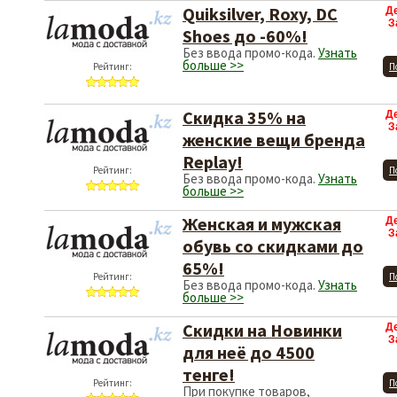
Quiksilver, Roxy, DC
Д
З
Shoes до -60%!
Без ввода промо-кода.
Узнать
больше >>
Рейтинг:
П
Скидка 35% на
Д
З
женские вещи бренда
Replay!
Рейтинг:
П
Без ввода промо-кода.
Узнать
больше >>
Женская и мужская
Д
З
обувь со скидками до
65%!
Рейтинг:
П
Без ввода промо-кода.
Узнать
больше >>
Скидки на Новинки
Д
З
для неё до 4500
тенге!
Рейтинг:
П
При покупке товаров,