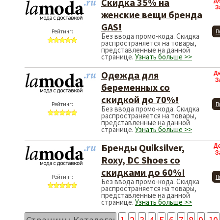
Скидка 35% на
Д
З
женские вещи бренда
GAS!
Рейтинг:
П
Без ввода промо-кода. Скидка
распространяется на товары,
представленные на данной
странице.
Узнать больше >>
Одежда для
Д
З
беременных со
скидкой до 70%!
Рейтинг:
П
Без ввода промо-кода. Скидка
распространяется на товары,
представленные на данной
странице.
Узнать больше >>
Бренды Quiksilver,
Д
З
Roxy, DC Shoes со
скидками до 60%!
Рейтинг:
П
Без ввода промо-кода. Скидка
распространяется на товары,
представленные на данной
странице.
Узнать больше >>
Страницы Каталога:
1
2
3
4
5
6
7
8
9
10