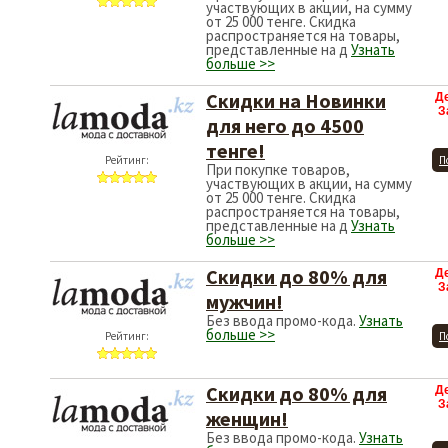
участвующих в акции, на сумму
от 25 000 тенге. Скидка
распространяется на товары,
представленные на д
Узнать
больше >>
Скидки на Новинки
Д
З
для него до 4500
тенге!
Рейтинг:
П
При покупке товаров,
участвующих в акции, на сумму
от 25 000 тенге. Скидка
распространяется на товары,
представленные на д
Узнать
больше >>
Скидки до 80% для
Д
З
мужчин!
Без ввода промо-кода.
Узнать
больше >>
Рейтинг:
П
Скидки до 80% для
Д
З
женщин!
Без ввода промо-кода.
Узнать