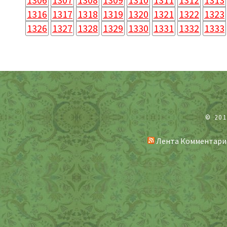
1316
1317
1318
1319
1320
1321
1322
1323
1326
1327
1328
1329
1330
1331
1332
1333
© 20
Лента Комментари