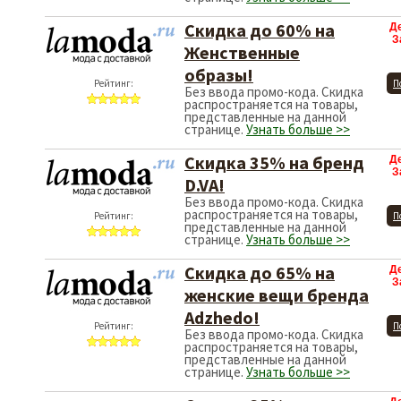
Скидка до 60% на
Д
З
Женственные
образы!
Рейтинг:
П
Без ввода промо-кода. Скидка
распространяется на товары,
представленные на данной
странице.
Узнать больше >>
Скидка 35% на бренд
Д
З
D.VA!
Без ввода промо-кода. Скидка
распространяется на товары,
Рейтинг:
П
представленные на данной
странице.
Узнать больше >>
Скидка до 65% на
Д
З
женские вещи бренда
Adzhedo!
Рейтинг:
П
Без ввода промо-кода. Скидка
распространяется на товары,
представленные на данной
странице.
Узнать больше >>