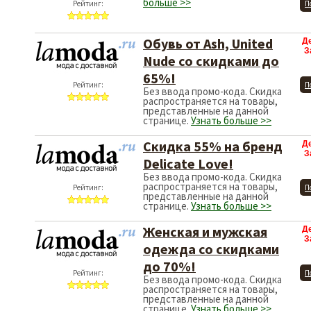
больше >>
Рейтинг:
П
Обувь от Ash, United
Д
З
Nude со скидками до
65%!
Рейтинг:
П
Без ввода промо-кода. Скидка
распространяется на товары,
представленные на данной
странице.
Узнать больше >>
Скидка 55% на бренд
Д
З
Delicate Love!
Без ввода промо-кода. Скидка
распространяется на товары,
Рейтинг:
П
представленные на данной
странице.
Узнать больше >>
Женская и мужская
Д
З
одежда со скидками
до 70%!
Рейтинг:
П
Без ввода промо-кода. Скидка
распространяется на товары,
представленные на данной
странице.
Узнать больше >>