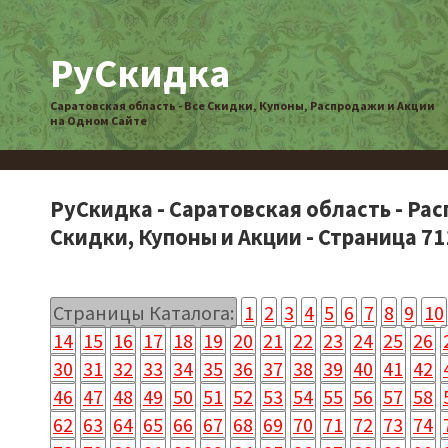
РуСкидка
Саратовская область - Все Скидки, Купоны, Распродажи и Акции
на Одном Сайте
РуСкидка - Саратовская область - Ра
Скидки, Купоны и Акции - Страница 71
Страницы Каталога:
1
2
3
4
5
6
7
8
9
10
14
15
16
17
18
19
20
21
22
23
24
25
26
30
31
32
33
34
35
36
37
38
39
40
41
42
46
47
48
49
50
51
52
53
54
55
56
57
58
62
63
64
65
66
67
68
69
70
71
72
73
74