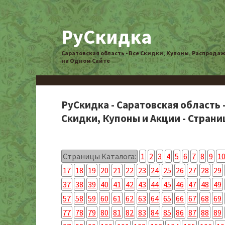
РуСкидка
Саратовская область - Все Скидки, Купоны, Распрода
на Одном Сайте
РуСкидка - Саратовская область 
Скидки, Купоны и Акции - Страниц
Страницы Каталога:
1
2
3
4
5
6
7
8
9
1
17
18
19
20
21
22
23
24
25
26
27
28
29
37
38
39
40
41
42
43
44
45
46
47
48
49
57
58
59
60
61
62
63
64
65
66
67
68
69
77
78
79
80
81
82
83
84
85
86
87
88
89