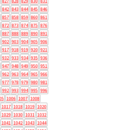
827
828
829
830
831
842
843
844
845
846
857
858
859
860
861
872
873
874
875
876
887
888
889
890
891
902
903
904
905
906
917
918
919
920
921
932
933
934
935
936
947
948
949
950
951
962
963
964
965
966
977
978
979
980
981
992
993
994
995
996
05
1006
1007
1008
1017
1018
1019
1020
1029
1030
1031
1032
1041
1042
1043
1044