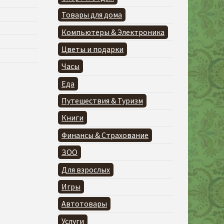
Товары для дома
Компьютеры & Электроника
Цветы и подарки
Часы
Еда
Путешествия & Туризм
Книги
Финансы & Страхование
ЗОО
Для взрослых
Игры
Автотовары
Услуги