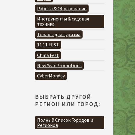
Работа & Образование
Инструменты & садовая
техника
Товары для туризма
11.11 FEST
China Fest
New Year Promotions
CyberMonday
ВЫБРАТЬ ДРУГОЙ
РЕГИОН ИЛИ ГОРОД:
Полный Список Городов и
Регионов