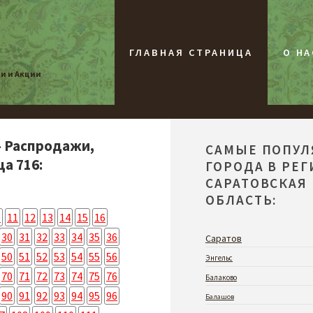
ГЛАВНАЯ СТРАНИЦА
О НА
жи и Акции
- Распродажи,
САМЫЕ ПОПУ
а 716:
ГОРОДА В РЕ
САРАТОВСКАЯ
ОБЛАСТЬ:
0
11
12
13
14
15
16
30
31
32
33
34
35
36
Саратов
50
51
52
53
54
55
56
Энгельс
70
71
72
73
74
75
76
Балаково
90
91
92
93
94
95
96
Балашов