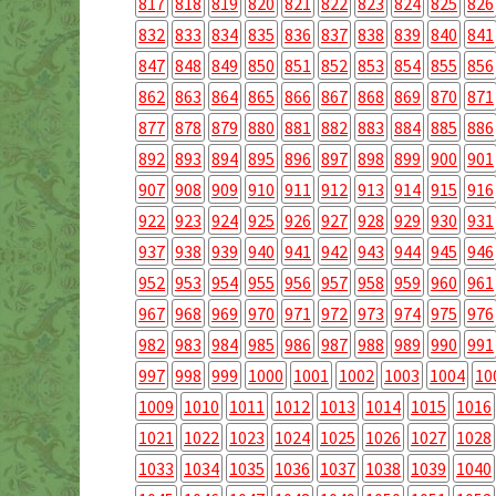
817
818
819
820
821
822
823
824
825
826
832
833
834
835
836
837
838
839
840
841
847
848
849
850
851
852
853
854
855
856
862
863
864
865
866
867
868
869
870
871
877
878
879
880
881
882
883
884
885
886
892
893
894
895
896
897
898
899
900
901
907
908
909
910
911
912
913
914
915
916
922
923
924
925
926
927
928
929
930
931
937
938
939
940
941
942
943
944
945
946
952
953
954
955
956
957
958
959
960
961
967
968
969
970
971
972
973
974
975
976
982
983
984
985
986
987
988
989
990
991
997
998
999
1000
1001
1002
1003
1004
10
1009
1010
1011
1012
1013
1014
1015
1016
1021
1022
1023
1024
1025
1026
1027
1028
1033
1034
1035
1036
1037
1038
1039
1040