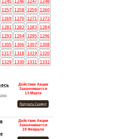
1245
1246
1247
1248
1257
1258
1259
1260
1269
1270
1271
1272
1281
1282
1283
1284
1293
1294
1295
1296
1305
1306
1307
1308
1317
1318
1319
1320
1329
1330
1331
1332
весь
Действие Акции
Заканчивается
13 Марта
5000
Получить Скидку!
 в
Действие Акции
Заканчивается
19 Февраля
ые