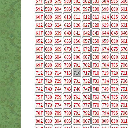
577
578
579
580
581
582
583
584
585
586
592
593
594
595
596
597
598
599
600
601
607
608
609
610
611
612
613
614
615
616
622
623
624
625
626
627
628
629
630
631
637
638
639
640
641
642
643
644
645
646
652
653
654
655
656
657
658
659
660
661
667
668
669
670
671
672
673
674
675
676
682
683
684
685
686
687
688
689
690
691
697
698
699
700
701
702
703
704
705
706
712
713
714
715
716
717
718
719
720
721
727
728
729
730
731
732
733
734
735
736
742
743
744
745
746
747
748
749
750
751
757
758
759
760
761
762
763
764
765
766
772
773
774
775
776
777
778
779
780
781
787
788
789
790
791
792
793
794
795
796
802
803
804
805
806
807
808
809
810
811