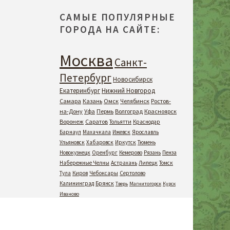
САМЫЕ ПОПУЛЯРНЫЕ
ГОРОДА НА САЙТЕ:
Москва
Санкт-
Петербург
Новосибирск
Екатеринбург
Нижний Новгород
Самара
Казань
Омск
Челябинск
Ростов-
на-Дону
Уфа
Пермь
Волгоград
Красноярск
Воронеж
Саратов
Тольятти
Краснодар
Барнаул
Махачкала
Ижевск
Ярославль
Ульяновск
Хабаровск
Иркутск
Тюмень
Новокузнецк
Оренбург
Кемерово
Рязань
Пенза
Набережные Челны
Астрахань
Липецк
Томск
Тула
Киров
Чебоксары
Сертолово
Калининград
Брянск
Тверь
Магнитогорск
Курск
Иваново