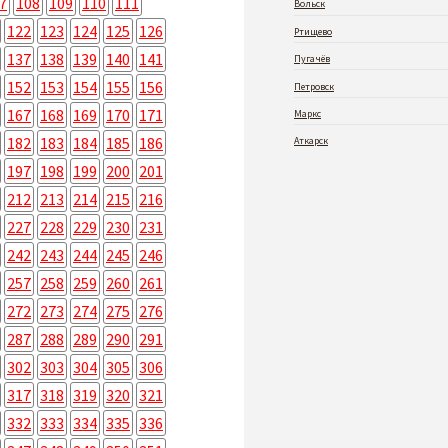
7
108
109
110
111
Вольск
122
123
124
125
126
Ртищево
137
138
139
140
141
Пугачёв
152
153
154
155
156
Петровск
167
168
169
170
171
Маркс
182
183
184
185
186
Аткарск
197
198
199
200
201
212
213
214
215
216
227
228
229
230
231
242
243
244
245
246
257
258
259
260
261
272
273
274
275
276
287
288
289
290
291
302
303
304
305
306
317
318
319
320
321
332
333
334
335
336