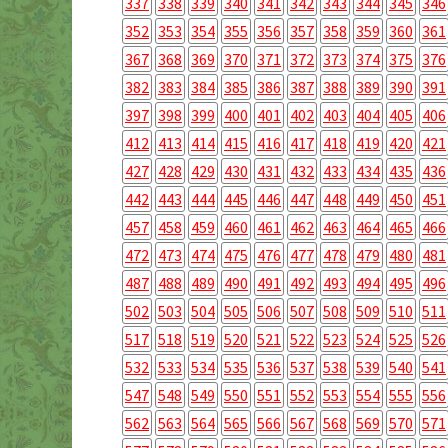
337
338
339
340
341
342
343
344
345
346
352
353
354
355
356
357
358
359
360
361
367
368
369
370
371
372
373
374
375
376
382
383
384
385
386
387
388
389
390
391
397
398
399
400
401
402
403
404
405
406
412
413
414
415
416
417
418
419
420
421
427
428
429
430
431
432
433
434
435
436
442
443
444
445
446
447
448
449
450
451
457
458
459
460
461
462
463
464
465
466
472
473
474
475
476
477
478
479
480
481
487
488
489
490
491
492
493
494
495
496
502
503
504
505
506
507
508
509
510
511
517
518
519
520
521
522
523
524
525
526
532
533
534
535
536
537
538
539
540
541
547
548
549
550
551
552
553
554
555
556
562
563
564
565
566
567
568
569
570
571