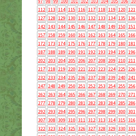
97
98
99
100
101
102
103
104
105
106
10
112
113
114
115
116
117
118
119
120
121
127
128
129
130
131
132
133
134
135
136
142
143
144
145
146
147
148
149
150
151
157
158
159
160
161
162
163
164
165
166
172
173
174
175
176
177
178
179
180
181
187
188
189
190
191
192
193
194
195
196
202
203
204
205
206
207
208
209
210
211
217
218
219
220
221
222
223
224
225
226
232
233
234
235
236
237
238
239
240
241
247
248
249
250
251
252
253
254
255
256
262
263
264
265
266
267
268
269
270
271
277
278
279
280
281
282
283
284
285
286
292
293
294
295
296
297
298
299
300
301
307
308
309
310
311
312
313
314
315
316
322
323
324
325
326
327
328
329
330
331