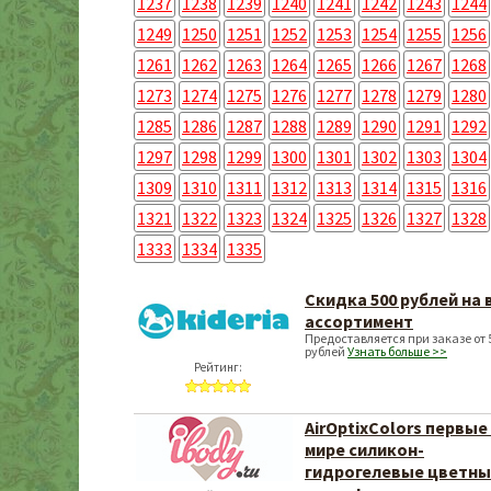
1237
1238
1239
1240
1241
1242
1243
1244
1249
1250
1251
1252
1253
1254
1255
1256
1261
1262
1263
1264
1265
1266
1267
1268
1273
1274
1275
1276
1277
1278
1279
1280
1285
1286
1287
1288
1289
1290
1291
1292
1297
1298
1299
1300
1301
1302
1303
1304
1309
1310
1311
1312
1313
1314
1315
1316
1321
1322
1323
1324
1325
1326
1327
1328
1333
1334
1335
Скидка 500 рублей на 
ассортимент
Предоставляется при заказе от 
рублей
Узнать больше >>
Рейтинг:
AirOptixColors первые
мире силикон-
гидрогелевые цветн