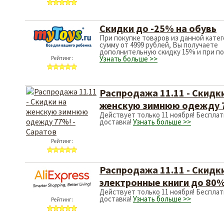
Скидки до -25%
При покупке товаров 
сумму от 4999 рублей
дополнительную скидк
Узнать больше >>
Рейтинг:
Распродажа 11.
женскую зимню
Действует только 11 
доставка!
Узнать бол
Рейтинг:
Распродажа 11.
электронные кн
Действует только 11 
доставка!
Узнать бол
Рейтинг:
Распродажа 11.