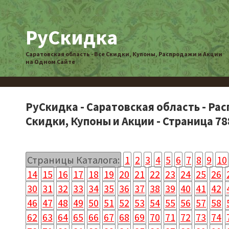
РуСкидка
Саратовская область - Все Скидки, Купоны, Распродажи и Акции
на Одном Сайте
РуСкидка - Саратовская область - Ра
Скидки, Купоны и Акции - Страница 78
Страницы Каталога:
1
2
3
4
5
6
7
8
9
10
14
15
16
17
18
19
20
21
22
23
24
25
26
30
31
32
33
34
35
36
37
38
39
40
41
42
46
47
48
49
50
51
52
53
54
55
56
57
58
62
63
64
65
66
67
68
69
70
71
72
73
74