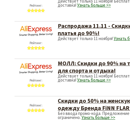
Распродажа 11.
платья до 90%!
Действует только 11 
Рейтинг:
МОЛЛ: Скидки 
для спорта и о
Действует только 11 
доставка!
Узнать бол
Рейтинг:
Скидки до 50%
Рейтинг:
одежду Бренда
Без ввода промо-код
ограничено.
Узнать б