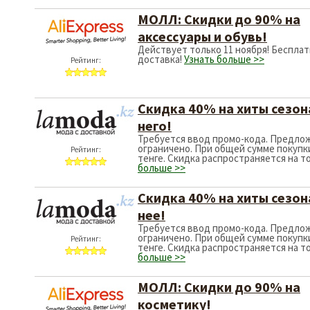
МОЛЛ: Скидки 
аксессуары и о
Действует только 11 
доставка!
Узнать бол
Рейтинг:
Скидка 40% на 
него!
Требуется ввод пром
ограничено. При обще
Рейтинг:
тенге. Скидка распро
больше >>
Скидка 40% на 
нее!
Требуется ввод пром
ограничено. При обще
Рейтинг:
тенге. Скидка распро
больше >>
МОЛЛ: Скидки 
косметику!
Действует только 11 
доставка!
Узнать бол