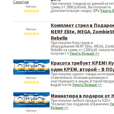
Рейтинг:
При покупке товаров 
сумму от 2000 рублей
дополнительную ски
Комплект стрел
NERF Elite, MEG
Rebelle
Рейтинг:
При покупке бластеро
оборудования NERF Eli
Rebelle на сумму от 12
получает п
Узнать бо
Красота требуе
один КРЕМ, вт
При покупке одного т
отмеченного зеленым
Рейтинг:
участвующего в акции
выдается по
Узнать б
Миниатюра в п
При покупке любого п
*Количество подарко
больше >>
Рейтинг: