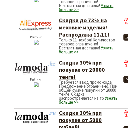
товаров ограничено!
Бесплатная доставка!
Узнать
больше >>
Скидки до 73% на
Д
З
меховые изделия!
Распродажа 11.11!
Рейтинг:
П
Только 11 ноября! Количество
товаров ограничено!
Бесплатная доставка!
Узнать
больше >>
Скидка 30% при
Д
З
покупке от 20000
тенге!
Рейтинг:
П
Требуется ввод промо-кода.
Предложение ограничено. При
общей сумме покупки от 20000
тенге. Скидка
распространяется на то
Узнать
больше >>
Скидка 30% при
Д
З
покупке от 5000
рублей!