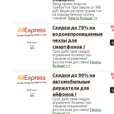
Ввод промо-кода не
требуется. При заказе от 900
руб. Акция распространяется
на определенную группу
товаров.
Узнать больше >>
Скидки до 70% на
Д
З
водонепроницаемые
чехлы для
Рейтинг:
П
смартфонов !
Срок действия скидок
ограничен! Количество
товаров ограничено!
Бесплатная доставка!
Узнать
больше >>
Скидки до 90% на
Д
З
автомобильные
держатели для
Рейтинг:
П
айфонов !
Срок действия скидок
ограничен! Количество
товаров ограничено!
Бесплатная доставка!
Узнать
больше >>