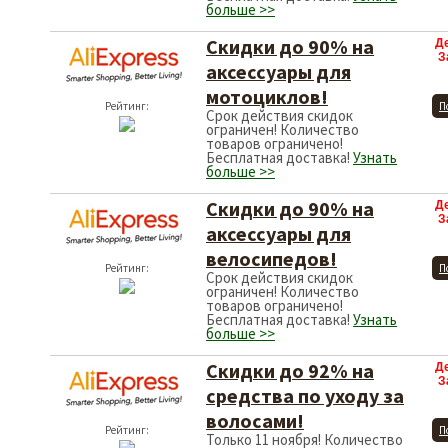
больше >>
Скидки до 90% на
Д
З
аксессуары для
мотоциклов!
Рейтинг:
П
Срок действия скидок
ограничен! Количество
товаров ограничено!
Бесплатная доставка!
Узнать
больше >>
Скидки до 90% на
Д
З
аксессуары для
велосипедов!
Рейтинг:
П
Срок действия скидок
ограничен! Количество
товаров ограничено!
Бесплатная доставка!
Узнать
больше >>
Скидки до 92% на
Д
З
средства по уходу за
волосами!
Рейтинг:
П
Только 11 ноября! Количество