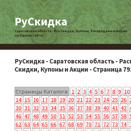
РуСкидка
Саратовская область - Все Скидки, Купоны, Распродажи и Акции
на Одном Сайте
РуСкидка - Саратовская область - Ра
Скидки, Купоны и Акции - Страница 79
Страницы Каталога:
1
2
3
4
5
6
7
8
9
10
14
15
16
17
18
19
20
21
22
23
24
25
26
30
31
32
33
34
35
36
37
38
39
40
41
42
46
47
48
49
50
51
52
53
54
55
56
57
58
62
63
64
65
66
67
68
69
70
71
72
73
74