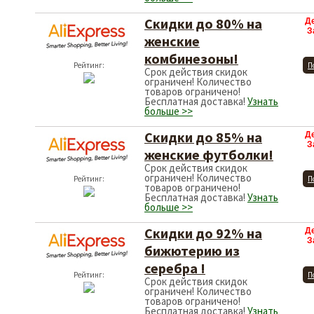
Скидки до 80% на
Д
З
женские
комбинезоны!
Рейтинг:
П
Срок действия скидок
ограничен! Количество
товаров ограничено!
Бесплатная доставка!
Узнать
больше >>
Скидки до 85% на
Д
З
женские футболки!
Срок действия скидок
ограничен! Количество
Рейтинг:
П
товаров ограничено!
Бесплатная доставка!
Узнать
больше >>
Скидки до 92% на
Д
З
бижютерию из
серебра !
Рейтинг:
П
Срок действия скидок
ограничен! Количество
товаров ограничено!
Бесплатная доставка!
Узнать