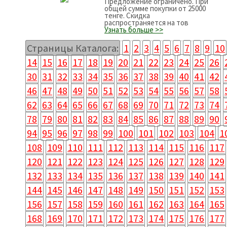
Предложение ограничено. При
общей сумме покупки от 25000
тенге. Скидка
распространяется на тов
Узнать больше >>
Страницы Каталога:
1
2
3
4
5
6
7
8
9
10
14
15
16
17
18
19
20
21
22
23
24
25
26
30
31
32
33
34
35
36
37
38
39
40
41
42
46
47
48
49
50
51
52
53
54
55
56
57
58
62
63
64
65
66
67
68
69
70
71
72
73
74
78
79
80
81
82
83
84
85
86
87
88
89
90
94
95
96
97
98
99
100
101
102
103
104
1
108
109
110
111
112
113
114
115
116
117
120
121
122
123
124
125
126
127
128
129
132
133
134
135
136
137
138
139
140
141
144
145
146
147
148
149
150
151
152
153
156
157
158
159
160
161
162
163
164
165
168
169
170
171
172
173
174
175
176
177