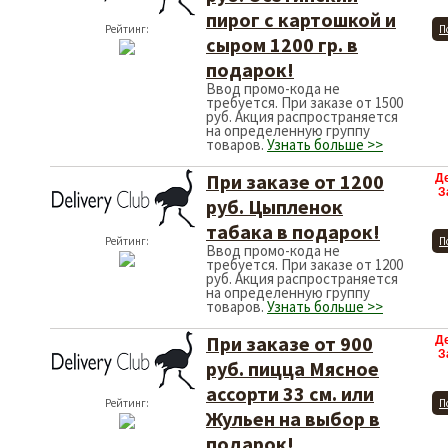
пирог с картошкой и
Рейтинг:
П
сыром 1200 гр. в
подарок!
Ввод промо-кода не
требуется. При заказе от 1500
руб. Акция распространяется
на определенную группу
товаров.
Узнать больше >>
При заказе от 1200
Д
З
руб. Цыпленок
табака в подарок!
Рейтинг:
П
Ввод промо-кода не
требуется. При заказе от 1200
руб. Акция распространяется
на определенную группу
товаров.
Узнать больше >>
При заказе от 900
Д
З
руб. пицца Мясное
ассорти 33 см. или
Рейтинг:
П
Жульен на выбор в
подарок!