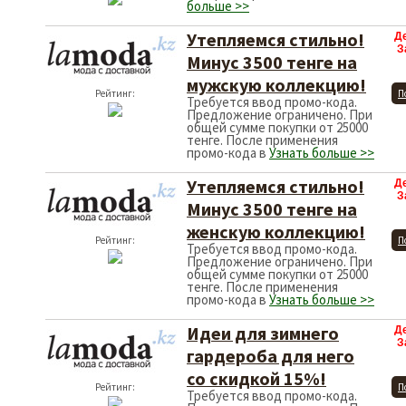
больше >>
Утепляемся стильно!
Д
З
Минус 3500 тенге на
мужскую коллекцию!
Рейтинг:
П
Требуется ввод промо-кода.
Предложение ограничено. При
общей сумме покупки от 25000
тенге. После применения
промо-кода в
Узнать больше >>
Утепляемся стильно!
Д
З
Минус 3500 тенге на
женскую коллекцию!
Рейтинг:
П
Требуется ввод промо-кода.
Предложение ограничено. При
общей сумме покупки от 25000
тенге. После применения
промо-кода в
Узнать больше >>
Идеи для зимнего
Д
З
гардероба для него
со скидкой 15%!
Рейтинг:
П
Требуется ввод промо-кода.