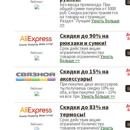
Рейтинг:
П
Без ввода промокода. При
общей сумме покупки от 5000
руб. Скидка распространяется
на товары на страницах:
Раздел "Лучшие
Узнать больше
>>
Скидки до 90% на
Д
З
рюкзаки и сумки!
Срок действия акции
ограничен! Количество
Рейтинг:
П
товаров ограничено!
Узнать
больше >>
Скидки до 15% на
Д
З
аксессуары!
При покупке двух аксессуаров
ты получаешь скидку 10% на
Рейтинг:
П
оба, а при покупке трех – 15%
на все три.
Узнать больше >>
Скидки до 83% на
Д
З
термосы!
Срок действия акции
ограничен! Количество
Рейтинг:
П
товаров ограничено!
Узнать