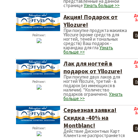
представленные на данной
странице
Узнать больше >>
Акция! Подарок от
Д
З
Yllozure!
При покупке продукта макияжа
Yllozure (кроме средств для
Рейтинг:
П
ногтей, теней и тональных
средств) Ваш подарок -
карандаш для гла
Узнать
больше >>
Лак для ногтей в
Д
З
подарок от Yllozure!
При покупке двух лаков для
ногтей Yllozure, третий - в
Рейтинг:
П
подарок (из имеющихся в
наличии). *Количество
подарков ограничено.
Узнать
больше >>
Серьезная заявка!
Д
З
Скидка -40% на
Montblanc!
Рейтинг:
П
Действие Дисконтных Карт
Клиента не распространяется