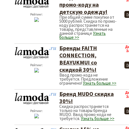
З
промо-коду на
детскую одежду!
Рейтинг:
П
При общей сумме покупки от
5000 рублей. Скидка по промо-
коду распространяется на
товары, представленные на
данной странице
Узнать
больше >>
Бренды FAITH
Д
З
CONNECTION,
BEAYUKMUI со
Рейтинг:
П
скидкой 30%!
Ввод промо-кода не
требуется. Предложение
ограничено!
Узнать больше >>
Бренд MUDO скидка
Д
З
30%!
Скидка распространяется
только на товары бренда
Рейтинг:
П
MUDO. Ввод промо-кода не
требуется.
Узнать больше >>
Д