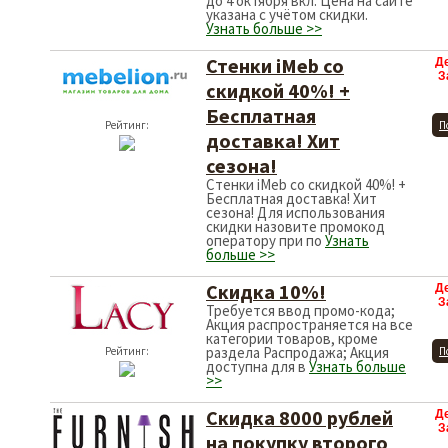
до 4 октября вкл. Цена на сайте
указана с учётом скидки.
Узнать больше >>
Стенки iMeb со
Д
З
скидкой 40%! +
Бесплатная
Рейтинг:
П
доставка! Хит
сезона!
Стенки iMeb со скидкой 40%! +
Бесплатная доставка! Хит
сезона! Для использования
скидки назовите промокод
оператору при по
Узнать
больше >>
Скидка 10%!
Д
З
Требуется ввод промо-кода;
Акция распространяется на все
категории товаров, кроме
раздела Распродажа; Акция
Рейтинг:
П
доступна для в
Узнать больше
>>
Скидка 8000 рублей
Д
З
на покупку второго