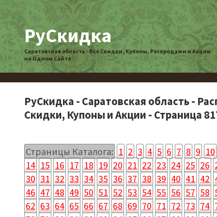
РуСкидка
Саратовская область - Все Скидки, Купоны, Распродажи и Акции
на Одном Сайте
РуСкидка - Саратовская область - Ра
Скидки, Купоны и Акции - Страница 81
Страницы Каталога:
1
2
3
4
5
6
7
8
9
10
14
15
16
17
18
19
20
21
22
23
24
25
26
30
31
32
33
34
35
36
37
38
39
40
41
42
46
47
48
49
50
51
52
53
54
55
56
57
58
62
63
64
65
66
67
68
69
70
71
72
73
74