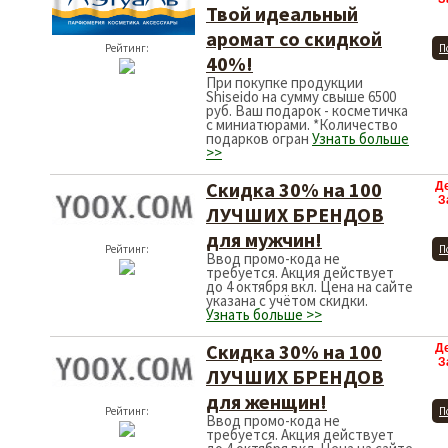
Твой идеальный
аромат со скидкой
Рейтинг:
П
40%!
При покупке продукции
Shiseido на сумму свыше 6500
руб. Ваш подарок - косметичка
с миниатюрами. *Количество
подарков огран
Узнать больше
>>
Скидка 30% на 100
Д
З
ЛУЧШИХ БРЕНДОВ
для мужчин!
Рейтинг:
П
Ввод промо-кода не
требуется. Акция действует
до 4 октября вкл. Цена на сайте
указана с учётом скидки.
Узнать больше >>
Скидка 30% на 100
Д
З
ЛУЧШИХ БРЕНДОВ
для женщин!
Рейтинг:
П
Ввод промо-кода не
требуется. Акция действует