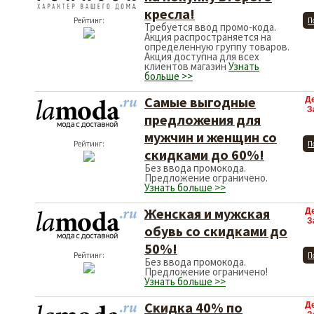
кресла!
Рейтинг:
П
Требуется ввод промо-кода.
Акция распространяется на
определенную группу товаров.
Акция доступна для всех
клиентов магазин
Узнать
больше >>
Самые выгодные
Д
З
предложения для
мужчин и женщин со
Рейтинг:
П
скидками до 60%!
Без ввода промокода.
Предложение ограничено.
Узнать больше >>
Женская и мужская
Д
З
обувь со скидками до
50%!
Рейтинг:
П
Без ввода промокода.
Предложение ограничено!
Узнать больше >>
Скидка 40% по
Д