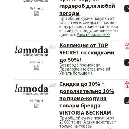
гардероб для любой
Рейтинг:
П
погоды
При общей сумме покупки от
25000 тенге. Скидка по промо-
коду распространяется только
на товары, представленные на
данной с
Узнать больше >>
Коллекция от TOP
Д
З
SECRET со скидками
до 50%!
Рейтинг:
П
Без ввода промокода.
Предложение ограничено!
Узнать больше >>
Скидка до 30% +
Д
З
дополнительно 10%
по промо-коду на
Рейтинг:
П
товары бренда
VIKTORIA BECKHAM
При общей сумме покупки от
20 000 тенге. Акция действует
только на товары