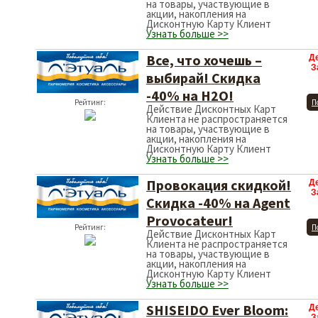
на товары, участвующие в
акции, накопления на
Дисконтную Карту Клиент
Узнать больше >>
Все, что хочешь –
Д
З
выбирай! Скидка
-40% на H2O!
Рейтинг:
П
Действие Дисконтных Карт
Клиента не распространяется
на товары, участвующие в
акции, накопления на
Дисконтную Карту Клиент
Узнать больше >>
Провокация скидкой!
Д
З
Скидка -40% на Agent
Provocateur!
Рейтинг:
П
Действие Дисконтных Карт
Клиента не распространяется
на товары, участвующие в
акции, накопления на
Дисконтную Карту Клиент
Узнать больше >>
SHISEIDO Ever Bloom:
Д
З