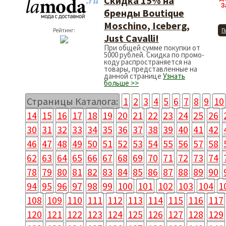
Скидка 15% на
З
бренды Boutique
Moschino, Iceberg,
Рейтинг:
П
Just Cavalli!
При общей сумме покупки от
5000 рублей. Скидка по промо-
коду распространяется на
товары, представленные на
данной странице
Узнать
больше >>
Страницы Каталога:
1
2
3
4
5
6
7
8
9
10
14
15
16
17
18
19
20
21
22
23
24
25
26
30
31
32
33
34
35
36
37
38
39
40
41
42
46
47
48
49
50
51
52
53
54
55
56
57
58
62
63
64
65
66
67
68
69
70
71
72
73
74
78
79
80
81
82
83
84
85
86
87
88
89
90
94
95
96
97
98
99
100
101
102
103
104
1
108
109
110
111
112
113
114
115
116
117
120
121
122
123
124
125
126
127
128
129