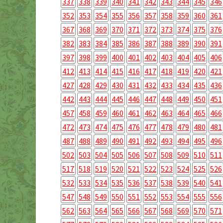
337
338
339
340
341
342
343
344
345
346
352
353
354
355
356
357
358
359
360
361
367
368
369
370
371
372
373
374
375
376
382
383
384
385
386
387
388
389
390
391
397
398
399
400
401
402
403
404
405
406
412
413
414
415
416
417
418
419
420
421
427
428
429
430
431
432
433
434
435
436
442
443
444
445
446
447
448
449
450
451
457
458
459
460
461
462
463
464
465
466
472
473
474
475
476
477
478
479
480
481
487
488
489
490
491
492
493
494
495
496
502
503
504
505
506
507
508
509
510
511
517
518
519
520
521
522
523
524
525
526
532
533
534
535
536
537
538
539
540
541
547
548
549
550
551
552
553
554
555
556
562
563
564
565
566
567
568
569
570
571