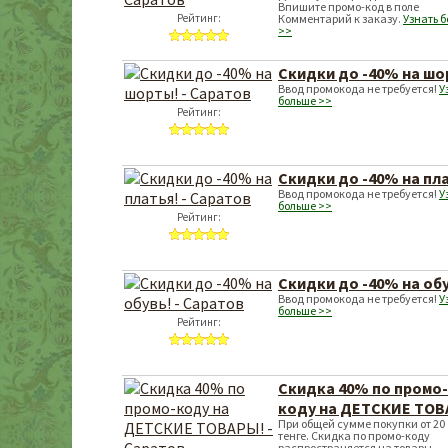
Впишите промо-код в поле
Рейтинг:
Комментарий к заказу.
Узнать 
>>
Скидки до -40% на шо
Ввод промокода не требуется!
У
больше >>
Рейтинг:
Скидки до -40% на пл
Ввод промокода не требуется!
У
больше >>
Рейтинг:
Скидки до -40% на об
Ввод промокода не требуется!
У
больше >>
Рейтинг:
Скидка 40% по промо-
коду на ДЕТСКИЕ ТОВ
При общей сумме покупки от 20 
тенге. Скидка по промо-коду
распространяется на товары,