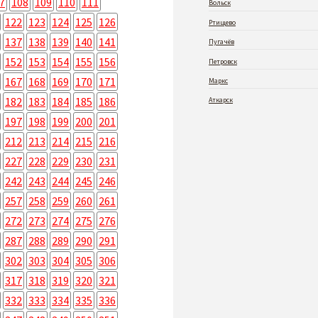
7
108
109
110
111
Вольск
122
123
124
125
126
Ртищево
137
138
139
140
141
Пугачёв
152
153
154
155
156
Петровск
167
168
169
170
171
Маркс
182
183
184
185
186
Аткарск
197
198
199
200
201
212
213
214
215
216
227
228
229
230
231
242
243
244
245
246
257
258
259
260
261
272
273
274
275
276
287
288
289
290
291
302
303
304
305
306
317
318
319
320
321
332
333
334
335
336