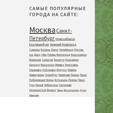
САМЫЕ ПОПУЛЯРНЫЕ
ГОРОДА НА САЙТЕ:
Москва
Санкт-
Петербург
Новосибирск
Екатеринбург
Нижний Новгород
Самара
Казань
Омск
Челябинск
Ростов-
на-Дону
Уфа
Пермь
Волгоград
Красноярск
Воронеж
Саратов
Тольятти
Краснодар
Барнаул
Махачкала
Ижевск
Ярославль
Ульяновск
Хабаровск
Иркутск
Тюмень
Новокузнецк
Оренбург
Кемерово
Рязань
Пенза
Набережные Челны
Астрахань
Липецк
Томск
Тула
Киров
Чебоксары
Сертолово
Калининград
Брянск
Тверь
Магнитогорск
Курск
Иваново