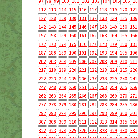
97
98
99
100
101
102
103
104
105
106
10
112
113
114
115
116
117
118
119
120
121
127
128
129
130
131
132
133
134
135
136
142
143
144
145
146
147
148
149
150
151
157
158
159
160
161
162
163
164
165
166
172
173
174
175
176
177
178
179
180
181
187
188
189
190
191
192
193
194
195
196
202
203
204
205
206
207
208
209
210
211
217
218
219
220
221
222
223
224
225
226
232
233
234
235
236
237
238
239
240
241
247
248
249
250
251
252
253
254
255
256
262
263
264
265
266
267
268
269
270
271
277
278
279
280
281
282
283
284
285
286
292
293
294
295
296
297
298
299
300
301
307
308
309
310
311
312
313
314
315
316
322
323
324
325
326
327
328
329
330
331