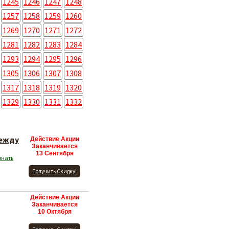
1245
1246
1247
1248
1257
1258
1259
1260
1269
1270
1271
1272
1281
1282
1283
1284
1293
1294
1295
1296
1305
1306
1307
1308
1317
1318
1319
1320
1329
1330
1331
1332
дежду
Действие Акции
Заканчивается
13 Сентября
знать
Получить Скидку!
Действие Акции
Заканчивается
10 Октября