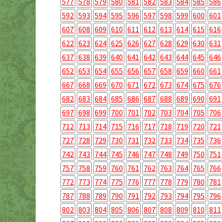
577
578
579
580
581
582
583
584
585
586
592
593
594
595
596
597
598
599
600
601
607
608
609
610
611
612
613
614
615
616
622
623
624
625
626
627
628
629
630
631
637
638
639
640
641
642
643
644
645
646
652
653
654
655
656
657
658
659
660
661
667
668
669
670
671
672
673
674
675
676
682
683
684
685
686
687
688
689
690
691
697
698
699
700
701
702
703
704
705
706
712
713
714
715
716
717
718
719
720
721
727
728
729
730
731
732
733
734
735
736
742
743
744
745
746
747
748
749
750
751
757
758
759
760
761
762
763
764
765
766
772
773
774
775
776
777
778
779
780
781
787
788
789
790
791
792
793
794
795
796
802
803
804
805
806
807
808
809
810
811