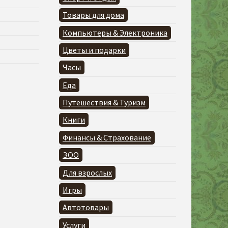
Товары для дома
Компьютеры & Электроника
Цветы и подарки
Часы
Еда
Путешествия & Туризм
Книги
Финансы & Страхование
ЗОО
Для взрослых
Игры
Автотовары
Услуги