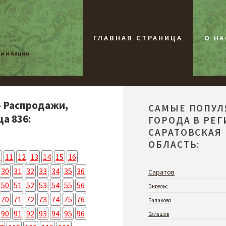
ГЛАВНАЯ СТРАНИЦА
О НА
жи и Акции
- Распродажи,
САМЫЕ ПОПУ
а 836:
ГОРОДА В РЕ
САРАТОВСКАЯ
ОБЛАСТЬ:
0
11
12
13
14
15
16
30
31
32
33
34
35
36
Саратов
50
51
52
53
54
55
56
Энгельс
70
71
72
73
74
75
76
Балаково
90
91
92
93
94
95
96
Балашов