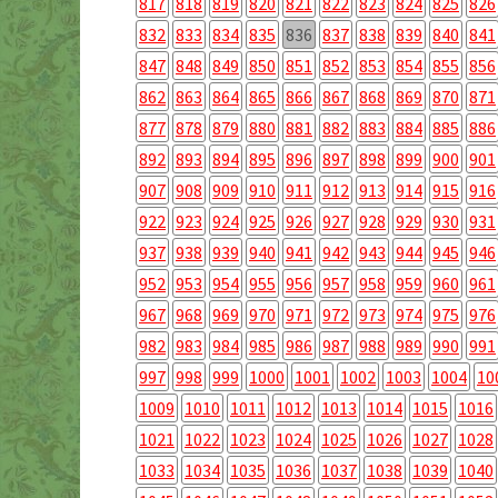
817
818
819
820
821
822
823
824
825
826
832
833
834
835
836
837
838
839
840
841
847
848
849
850
851
852
853
854
855
856
862
863
864
865
866
867
868
869
870
871
877
878
879
880
881
882
883
884
885
886
892
893
894
895
896
897
898
899
900
901
907
908
909
910
911
912
913
914
915
916
922
923
924
925
926
927
928
929
930
931
937
938
939
940
941
942
943
944
945
946
952
953
954
955
956
957
958
959
960
961
967
968
969
970
971
972
973
974
975
976
982
983
984
985
986
987
988
989
990
991
997
998
999
1000
1001
1002
1003
1004
10
1009
1010
1011
1012
1013
1014
1015
1016
1021
1022
1023
1024
1025
1026
1027
1028
1033
1034
1035
1036
1037
1038
1039
1040