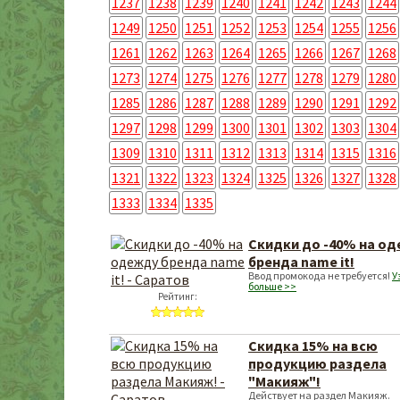
1237
1238
1239
1240
1241
1242
1243
1244
1249
1250
1251
1252
1253
1254
1255
1256
1261
1262
1263
1264
1265
1266
1267
1268
1273
1274
1275
1276
1277
1278
1279
1280
1285
1286
1287
1288
1289
1290
1291
1292
1297
1298
1299
1300
1301
1302
1303
1304
1309
1310
1311
1312
1313
1314
1315
1316
1321
1322
1323
1324
1325
1326
1327
1328
1333
1334
1335
Скидки до -40% на о
бренда name it!
Ввод промокода не требуется!
У
больше >>
Рейтинг:
Cкидка 15% на всю
продукцию раздела
"Макияж"!
Действует на раздел Макияж.