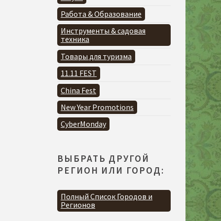
Работа & Образование
Инструменты & садовая
техника
Товары для туризма
11.11 FEST
China Fest
New Year Promotions
CyberMonday
ВЫБРАТЬ ДРУГОЙ
РЕГИОН ИЛИ ГОРОД:
Полный Список Городов и
Регионов