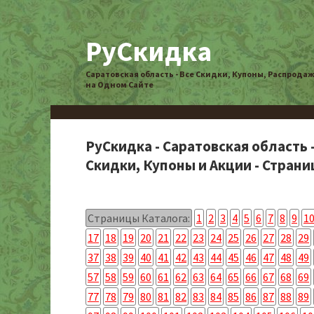
РуСкидка
Саратовская область - Все Скидки, Купоны, Распрода
на Одном Сайте
РуСкидка - Саратовская область 
Скидки, Купоны и Акции - Страниц
Страницы Каталога:
1
2
3
4
5
6
7
8
9
1
17
18
19
20
21
22
23
24
25
26
27
28
29
37
38
39
40
41
42
43
44
45
46
47
48
49
57
58
59
60
61
62
63
64
65
66
67
68
69
77
78
79
80
81
82
83
84
85
86
87
88
89