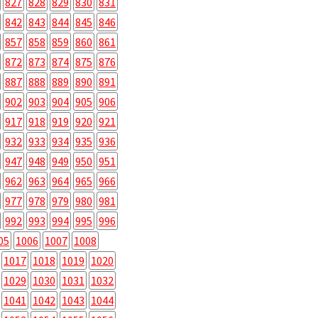
827
828
829
830
831
842
843
844
845
846
857
858
859
860
861
872
873
874
875
876
887
888
889
890
891
902
903
904
905
906
917
918
919
920
921
932
933
934
935
936
947
948
949
950
951
962
963
964
965
966
977
978
979
980
981
992
993
994
995
996
05
1006
1007
1008
1017
1018
1019
1020
1029
1030
1031
1032
1041
1042
1043
1044