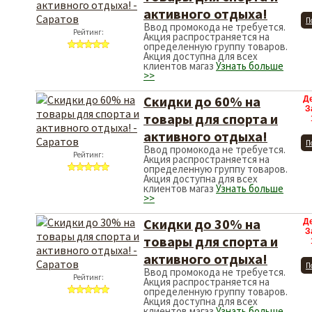
активного отдыха!
П
Ввод промокода не требуется.
Рейтинг:
Акция распространяется на
определенную группу товаров.
Акция доступна для всех
клиентов магаз
Узнать больше
>>
Скидки до 60% на
Д
З
товары для спорта и
активного отдыха!
П
Ввод промокода не требуется.
Рейтинг:
Акция распространяется на
определенную группу товаров.
Акция доступна для всех
клиентов магаз
Узнать больше
>>
Скидки до 30% на
Д
З
товары для спорта и
активного отдыха!
П
Ввод промокода не требуется.
Рейтинг:
Акция распространяется на
определенную группу товаров.
Акция доступна для всех
клиентов магаз
Узнать больше