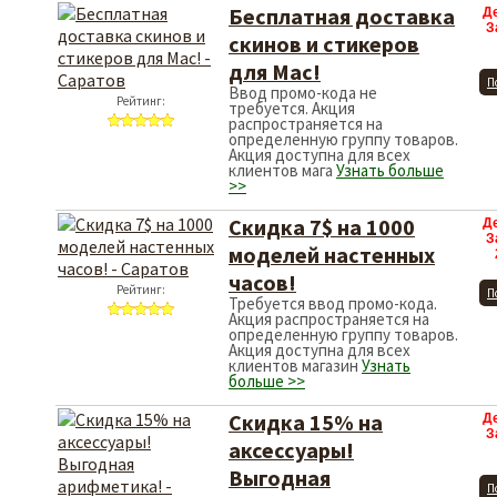
Бесплатная доставка
Д
З
скинов и стикеров
для Mac!
П
Ввод промо-кода не
Рейтинг:
требуется. Акция
распространяется на
определенную группу товаров.
Акция доступна для всех
клиентов мага
Узнать больше
>>
Скидка 7$ на 1000
Д
З
моделей настенных
часов!
Рейтинг:
П
Требуется ввод промо-кода.
Акция распространяется на
определенную группу товаров.
Акция доступна для всех
клиентов магазин
Узнать
больше >>
Скидка 15% на
Д
З
аксессуары!
Выгодная
П