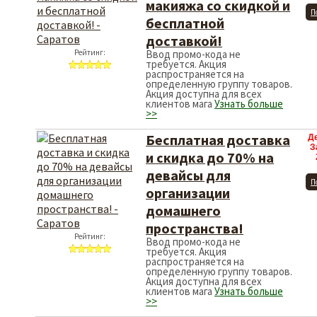
макияжа со скидкой и
П
бесплатной
доставкой!
Рейтинг:
Ввод промо-кода не
требуется. Акция
распространяется на
определенную группу товаров.
Акция доступна для всех
клиентов мага
Узнать больше
>>
Бесплатная доставка
Д
З
и скидка до 70% на
девайсы для
П
организации
домашнего
пространства!
Рейтинг:
Ввод промо-кода не
требуется. Акция
распространяется на
определенную группу товаров.
Акция доступна для всех
клиентов мага
Узнать больше
>>