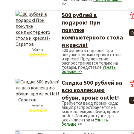
>>
500 рублей в
Д
З
подарок! При
покупке
П
компьютерного стола
и кресла!
Рейтинг:
500 рублей в подарок! При
покупке компьютерного стола
и кресла! Предложение
распространяется только на
товары, представле
Узнать
больше >>
Скидка 500 рублей на
Д
З
всю коллекцию
обуви, кроме outlet!
П
Требуется ввод промо-кода;
Рейтинг:
Акция распространяется на
всю коллекцию обуви, кроме
outlet; Акция доступна для
всех клиентов м
Узнать
больше >>