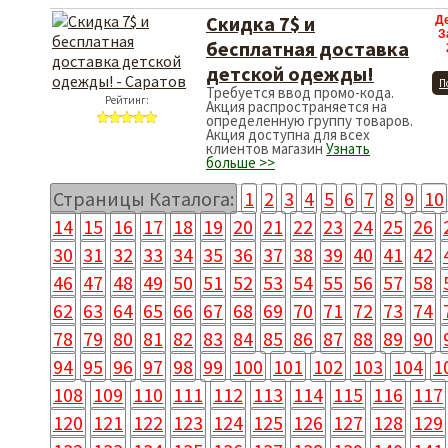
Скидка 7$ и
Д
З
бесплатная доставка
детской одежды!
П
Требуется ввод промо-кода.
Рейтинг:
Акция распространяется на
определенную группу товаров.
Акция доступна для всех
клиентов магазин
Узнать
больше >>
Страницы Каталога:
1
2
3
4
5
6
7
8
9
10
14
15
16
17
18
19
20
21
22
23
24
25
26
30
31
32
33
34
35
36
37
38
39
40
41
42
46
47
48
49
50
51
52
53
54
55
56
57
58
62
63
64
65
66
67
68
69
70
71
72
73
74
78
79
80
81
82
83
84
85
86
87
88
89
90
94
95
96
97
98
99
100
101
102
103
104
1
108
109
110
111
112
113
114
115
116
117
120
121
122
123
124
125
126
127
128
129