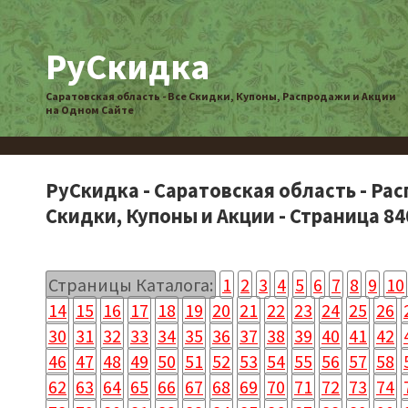
РуСкидка
Саратовская область - Все Скидки, Купоны, Распродажи и Акции
на Одном Сайте
РуСкидка - Саратовская область - Ра
Скидки, Купоны и Акции - Страница 84
Страницы Каталога:
1
2
3
4
5
6
7
8
9
10
14
15
16
17
18
19
20
21
22
23
24
25
26
30
31
32
33
34
35
36
37
38
39
40
41
42
46
47
48
49
50
51
52
53
54
55
56
57
58
62
63
64
65
66
67
68
69
70
71
72
73
74