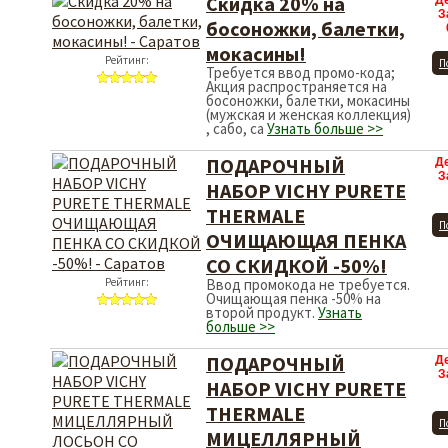
Скидка 20% на
Д
З
босоножки, балетки,
мокасины!
Рейтинг:
П
Требуется ввод промо-кода;
Акция распространяется на
босоножки, балетки, мокасины
(мужская и женская коллекция)
, сабо, са
Узнать больше >>
ПОДАРОЧНЫЙ
Д
З
НАБОР VICHY PURETE
THERMALE
П
ОЧИЩАЮЩАЯ ПЕНКА
СО СКИДКОЙ -50%!
Рейтинг:
Ввод промокода не требуется.
Очищающая пенка -50% на
второй продукт.
Узнать
больше >>
ПОДАРОЧНЫЙ
Д
З
НАБОР VICHY PURETE
THERMALE
П
МИЦЕЛЛЯРНЫЙ