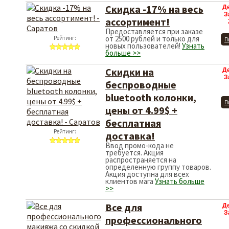
Скидка -17% на весь
Д
З
ассортимент!
Предоставляется при заказе
от 2500 рублей и только для
Рейтинг:
П
новых пользователей!
Узнать
больше >>
Скидки на
Д
З
беспроводные
bluetooth колонки,
П
цены от 4.99$ +
бесплатная
Рейтинг:
доставка!
Ввод промо-кода не
требуется. Акция
распространяется на
определенную группу товаров.
Акция доступна для всех
клиентов мага
Узнать больше
>>
Все для
Д
З
профессионального