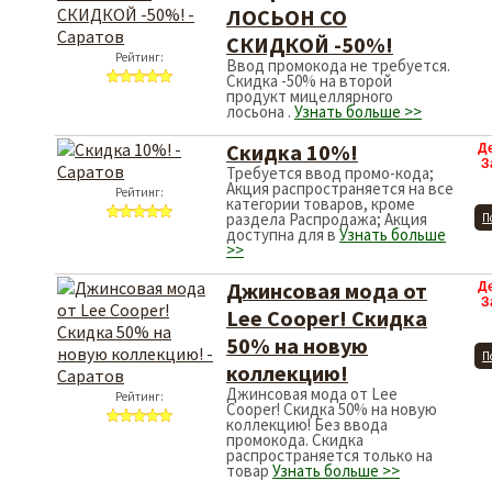
ЛОСЬОН CO
СКИДКОЙ -50%!
Рейтинг:
Ввод промокода не требуется.
Скидка -50% на второй
продукт мицеллярного
лосьона .
Узнать больше >>
Скидка 10%!
Д
З
Требуется ввод промо-кода;
Акция распространяется на все
Рейтинг:
категории товаров, кроме
раздела Распродажа; Акция
П
доступна для в
Узнать больше
>>
Джинсовая мода от
Д
З
Lee Cooper! Скидка
50% на новую
П
коллекцию!
Джинсовая мода от Lee
Рейтинг:
Cooper! Скидка 50% на новую
коллекцию! Без ввода
промокода. Скидка
распространяется только на
товар
Узнать больше >>