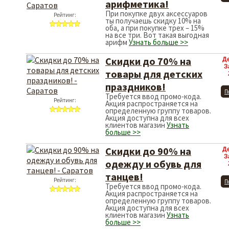
арифметика!
При покупке двух аксессуаров
Рейтинг:
ты получаешь скидку 10% на
оба, а при покупке трех – 15%
на все три. Вот такая выгодная
арифм
Узнать больше >>
Скидки до 70% на
Д
З
товары для детских
праздников!
П
Требуется ввод промо-кода.
Рейтинг:
Акция распространяется на
определенную группу товаров.
Акция доступна для всех
клиентов магазин
Узнать
больше >>
Скидки до 90% на
Д
З
одежду и обувь для
танцев!
Рейтинг:
П
Требуется ввод промо-кода.
Акция распространяется на
определенную группу товаров.
Акция доступна для всех
клиентов магазин
Узнать
больше >>