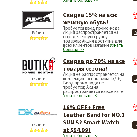
Скидка 15% на всю
Д
З
женскую обувь!
Требуется ввод промо-кода;
Акция распространяется на
Рейтинг:
П
определенную группу
товаров; Акция доступна для
всех клиентов магазин
Узнать
больше >>
Скидка до 70% на все
Д
З
товары сезона!
Акция не распространяется на
коллекцию осень-зима 15/16;
Рейтинг:
П
Ввод промо-кода не
требуется; Акция
распространяется на все катег
Узнать больше >>
16% OFF+ Free
Д
З
Leather Band for NO.1
SUN S2 Smart Watch
Рейтинг:
П
at $54.99!
Узнать больше >>