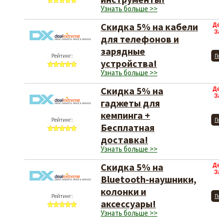
Узнать больше >>
Скидка 5% на кабели
Д
З
для телефонов и
зарядные
Рейтинг:
П
устройства!
Узнать больше >>
Скидка 5% на
Д
З
гаджеты для
кемпинга +
Рейтинг:
П
Бесплатная
доставка!
Узнать больше >>
Скидка 5% на
Д
З
Bluetooth-наушники,
колонки и
Рейтинг:
П
аксессуары!
Узнать больше >>