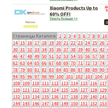
Xiaomi Products Up to
Д
З
60% OFF!
Узнать больше >>
Рейтинг:
П
Страницы Каталога:
1
2
3
4
5
6
7
8
9
10
14
15
16
17
18
19
20
21
22
23
24
25
26
30
31
32
33
34
35
36
37
38
39
40
41
42
46
47
48
49
50
51
52
53
54
55
56
57
58
62
63
64
65
66
67
68
69
70
71
72
73
74
78
79
80
81
82
83
84
85
86
87
88
89
90
94
95
96
97
98
99
100
101
102
103
104
1
108
109
110
111
112
113
114
115
116
117
120
121
122
123
124
125
126
127
128
129
132
133
134
135
136
137
138
139
140
141
144
145
146
147
148
149
150
151
152
153