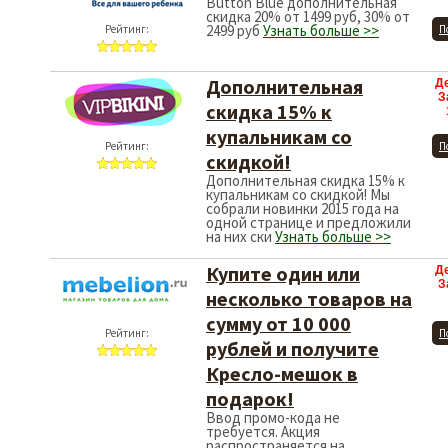
Button Blue дополнительная
скидка 20% от 1499 руб, 30% от
2499 руб
Узнать больше >>
Рейтинг:
П
Дополнительная
Д
З
скидка 15% к
купальникам со
Рейтинг:
П
скидкой!
Дополнительная скидка 15% к
купальникам со скидкой! Мы
собрали новинки 2015 года на
одной странице и предложили
на них ски
Узнать больше >>
Купите один или
Д
З
несколько товаров на
сумму от 10 000
Рейтинг:
П
рублей и получите
Кресло-мешок в
подарок!
Ввод промо-кода не
требуется. Акция
распространяется на