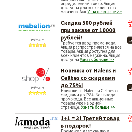
определенный товар. Акция
доступна для всех клиентов
магазина. Акц
Узнать больше >>
Скидка 500 рублей
Д
З
при заказе от 10000
рублей!
Рейтинг:
П
Требуется ввод промо-кода.
Акция распространяется на все
товары. Акция доступна для
всех клиентов магазина. Акция
доступна
Узнать больше >>
Новинки от Halens и
Д
З
Cellbes со скидками
до 75%!
Рейтинг:
П
Новинки от Halens и Cellbes со
скидками до 75%! Без ввода
промокода. Все акционные
товары уже на одной
странице.
Узнать больше >>
1+1 = 3! Третий товар
Д
З
в подарок!
Промо-код дает скидку в