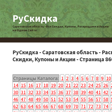
РуСкидка
Саратовская область - Все Скидки, Купоны, Распродажи и Акции
на Одном Сайте
РуСкидка - Саратовская область - Ра
Скидки, Купоны и Акции - Страница 86
Страницы Каталога:
1
2
3
4
5
6
7
8
9
10
14
15
16
17
18
19
20
21
22
23
24
25
26
30
31
32
33
34
35
36
37
38
39
40
41
42
46
47
48
49
50
51
52
53
54
55
56
57
58
62
63
64
65
66
67
68
69
70
71
72
73
74