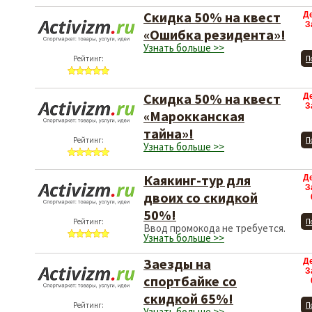
Скидка 50% на квест
Д
З
«Ошибка резидента»!
Узнать больше >>
Рейтинг:
П
Скидка 50% на квест
Д
З
«Марокканская
тайна»!
Рейтинг:
П
Узнать больше >>
Каякинг-тур для
Д
З
двоих со скидкой
50%!
Рейтинг:
П
Ввод промокода не требуется.
Узнать больше >>
Заезды на
Д
З
спортбайке со
скидкой 65%!
Рейтинг:
П
Узнать больше >>