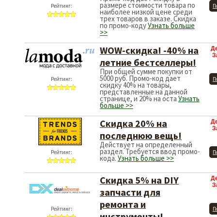
размере стоимости товара по
Рейтинг:
П
наиболее низкой цене среди
трех товаров в заказе. Скидка
по промо-коду
Узнать больше
>>
WOW-скидка! -40% на
Д
З
летние бестселлеры!
При общей сумме покупки от
5000 руб. Промо-код дает
Рейтинг:
П
скидку 40% на товары,
представленные на данной
странице, и 20% на оста
Узнать
больше >>
Скидка 20% на
Д
З
последнюю вещь!
Действует на определенный
раздел. Требуется ввод промо-
Рейтинг:
П
кода.
Узнать больше >>
Скидка 5% на DIY
Д
З
запчасти для
ремонта и
Рейтинг:
П
инструменты!