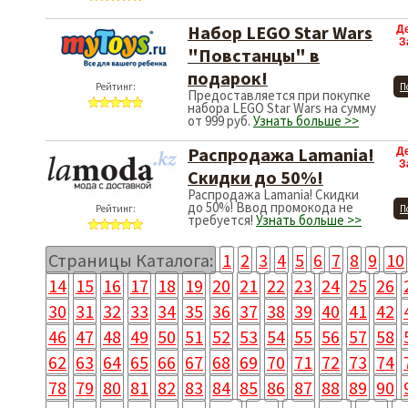
Набор LEGO Star Wars
Д
З
"Повстанцы" в
подарок!
Рейтинг:
П
Предоставляется при покупке
набора LEGO Star Wars на сумму
от 999 руб.
Узнать больше >>
Распродажа Lamania!
Д
З
Скидки до 50%!
Распродажа Lamania! Скидки
до 50%! Ввод промокода не
Рейтинг:
П
требуется!
Узнать больше >>
Страницы Каталога:
1
2
3
4
5
6
7
8
9
10
14
15
16
17
18
19
20
21
22
23
24
25
26
30
31
32
33
34
35
36
37
38
39
40
41
42
46
47
48
49
50
51
52
53
54
55
56
57
58
62
63
64
65
66
67
68
69
70
71
72
73
74
78
79
80
81
82
83
84
85
86
87
88
89
90