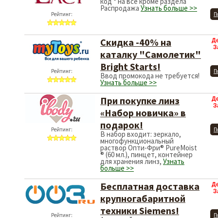
код * на все кроме раздела
Распродажа
Узнать больше >>
Рейтинг:
П
Скидка -40% на
Д
З
каталку "Самолетик"
Bright Starts!
Рейтинг:
П
Ввод промокода не требуется!
Узнать больше >>
При покупке линз
Д
З
«Набор новичка» в
подарок!
Рейтинг:
П
В набор входит: зеркало,
многофункциональный
раствор Опти-Фри® PureMoist
® (60 мл.), пинцет, контейнер
для хранения линз,
Узнать
больше >>
Бесплатная доставка
Д
З
крупногабаритной
техники Siemens!
Рейтинг:
П