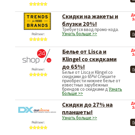
Скидки на жакеты и
Д
З
блузки 20%!
Требуется ввод промо-кода.
Узнать больше >>
Рейтинг:
П
Белье от Lisca и
Д
З
Klingel со скидками
до 65%!
Рейтинг:
П
Белье от Lisca и Klingel со
скидками до 65%! Спешите
приобрести нижнее белье от
известных зарубежных
брендов со скидками д
Узнать
больше >>
Скидки до 27% на
Д
З
планшеты!
Узнать больше >>
Рейтинг:
П