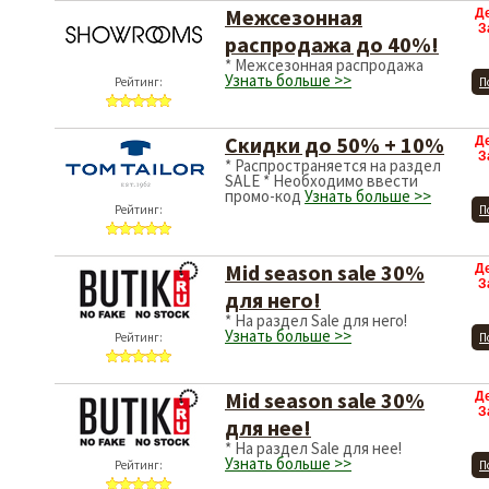
Межсезонная
Д
З
распродажа до 40%!
* Межсезонная распродажа
Узнать больше >>
Рейтинг:
П
Скидки до 50% + 10%
Д
З
* Распространяется на раздел
SALE * Необходимо ввести
промо-код
Узнать больше >>
Рейтинг:
П
Mid season sale 30%
Д
З
для него!
* На раздел Sale для него!
Узнать больше >>
Рейтинг:
П
Mid season sale 30%
Д
З
для нее!
* На раздел Sale для нее!
Узнать больше >>
Рейтинг:
П