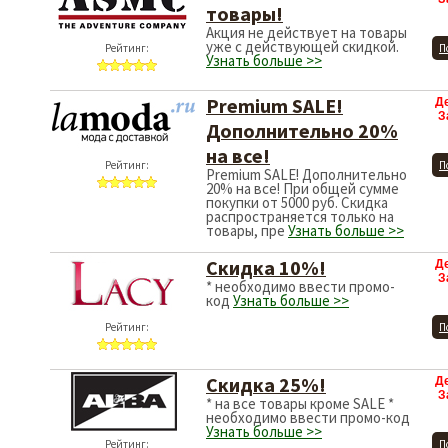
товары!
Акция не действует на товары
уже с действующей скидкой.
Рейтинг:
П
Узнать больше >>
Premium SALE!
Д
З
Дополнительно 20%
на все!
Рейтинг:
П
Premium SALE! Дополнительно
20% на все! При общей сумме
покупки от 5000 руб. Скидка
распространяется только на
товары, пре
Узнать больше >>
Скидка 10%!
Д
З
* необходимо ввести промо-
код
Узнать больше >>
Рейтинг:
П
Скидка 25%!
Д
З
* на все товары кроме SALE *
необходимо ввести промо-код
Узнать больше >>
Рейтинг:
П