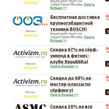
Акция действует на
территории Москвы.
Узнать
больше >>
Бесплатная доставка
Д
З
крупногабаритной
техники BOSCH!
Рейтинг:
П
Акция действует на
территории Москвы.
Узнать
больше >>
Скидка 67% на сёрф-
Д
З
уикенд в фитнес-
клубе RepubliKa!
Рейтинг:
П
Узнать больше >>
Скидка до 68% на
Д
З
мастер-классы по
сёрфингу!
Рейтинг:
П
Узнать больше >>
Скидка 10% на все
Д
З