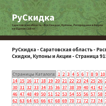
РуСкидка
Саратовская область - Все Скидки, Купоны, Распродажи и Акции
на Одном Сайте
РуСкидка - Саратовская область - Ра
Скидки, Купоны и Акции - Страница 91
Страницы Каталога:
1
2
3
4
5
6
7
8
9
10
14
15
16
17
18
19
20
21
22
23
24
25
26
30
31
32
33
34
35
36
37
38
39
40
41
42
46
47
48
49
50
51
52
53
54
55
56
57
58
62
63
64
65
66
67
68
69
70
71
72
73
74