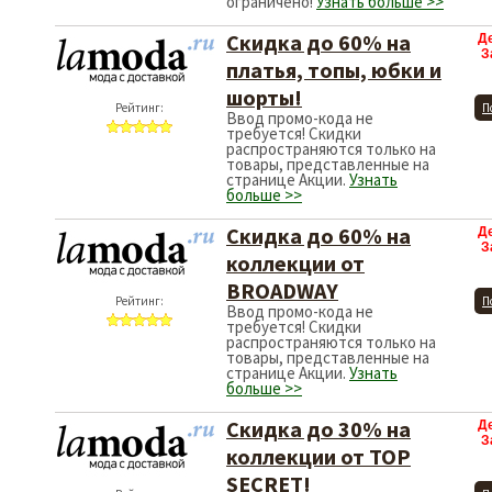
ограничено!
Узнать больше >>
Скидка до 60% на
Д
З
платья, топы, юбки и
шорты!
Рейтинг:
П
Ввод промо-кода не
требуется! Скидки
распространяются только на
товары, представленные на
странице Акции.
Узнать
больше >>
Скидка до 60% на
Д
З
коллекции от
BROADWAY
Рейтинг:
П
Ввод промо-кода не
требуется! Скидки
распространяются только на
товары, представленные на
странице Акции.
Узнать
больше >>
Скидка до 30% на
Д
З
коллекции от TOP
SECRET!