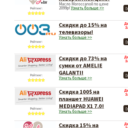
Масло Moroccanoil по цене
2099р!
Узнать больше >>
Рейтинг:
П
Скидки до 15% на
Д
З
телевизоры!
Узнать больше >>
Рейтинг:
П
Скидки до 73% на
Д
З
сумки от AMELIE
GALANTI!
Рейтинг:
П
Узнать больше >>
Скидка 100$ на
Д
З
планшет HUAWEI
MEDIAPAD X1 7.0!
Рейтинг:
П
Узнать больше >>
Скидка 15% на
Д