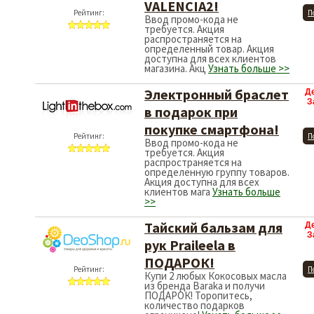
VALENCIA2!
Рейтинг:
П
Ввод промо-кода не
требуется. Акция
распространяется на
определенный товар. Акция
доступна для всех клиентов
магазина. Акц
Узнать больше >>
Электронный браслет
Д
З
в подарок при
покупке смартфона!
Рейтинг:
П
Ввод промо-кода не
требуется. Акция
распространяется на
определенную группу товаров.
Акция доступна для всех
клиентов мага
Узнать больше
>>
Тайский бальзам для
Д
З
рук Praileela в
ПОДАРОК!
Рейтинг:
П
Купи 2 любых Кокосовых масла
из бренда Baraka и получи
ПОДАРОК! Торопитесь,
количество подарков