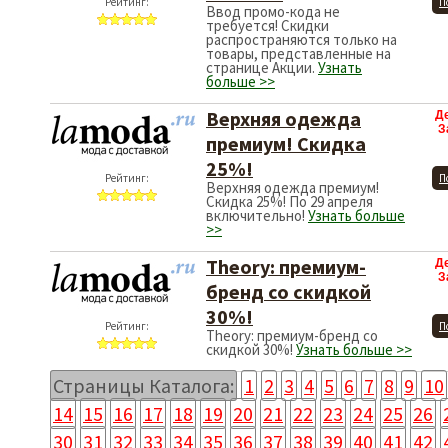
Рейтинг:
П
Ввод промо-кода не
требуется! Скидки
распространяются только на
товары, представленные на
странице Акции.
Узнать
больше >>
Верхняя одежда
Д
З
премиум! Скидка
25%!
Рейтинг:
П
Верхняя одежда премиум!
Скидка 25%! По 29 апреля
включительно!
Узнать больше
>>
Theory: премиум-
Д
З
бренд со скидкой
30%!
Рейтинг:
П
Theory: премиум-бренд со
скидкой 30%!
Узнать больше >>
Страницы Каталога:
1
2
3
4
5
6
7
8
9
10
14
15
16
17
18
19
20
21
22
23
24
25
26
30
31
32
33
34
35
36
37
38
39
40
41
42