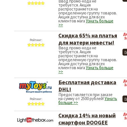
Ввод промо-кода не
требуется. Акция
распространяется на
определенную группу товаров.
Акция доступна для всех
клиентов мага
Узнать больше
>>
Скидка 65% на платья
Д
З
Рейтинг:
для матери невесты!
Ввод промо-кода не
требуется. Акция
П
распространяется на
определенную группу товаров.
Акция доступна для всех
клиентов мага
Узнать больше
>>
Бесплатная доставка
Д
З
DHL!
Предоставляется при заказе
на сумму от 2500 рублей!
Узнать
Рейтинг:
П
больше >>
Скидка 14% на новый
Д
З
смартфон DOOGEE