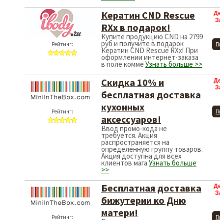
Кератин CND Rescue
Д
З
RXx в подарок!
Купите продукцию CND на 2799
руб и получите в подарок
Рейтинг:
П
Кератин CND Rescue RXx! При
оформлении интернет-заказа
в поле комме
Узнать больше >>
Скидка 10% и
Д
З
бесплатная доставка
кухонных
Рейтинг:
П
аксессуаров!
Ввод промо-кода не
требуется. Акция
распространяется на
определенную группу товаров.
Акция доступна для всех
клиентов мага
Узнать больше
>>
Бесплатная доставка
Д
З
бижутерии ко Дню
матери!
Рейтинг:
П