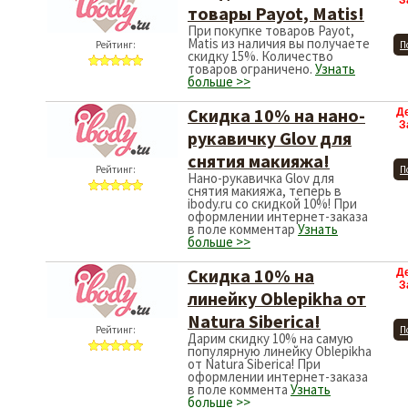
З
товары Payot, Matis!
При покупке товаров Payot,
Matis из наличия вы получаете
Рейтинг:
П
скидку 15%. Количество
товаров ограничено.
Узнать
больше >>
Скидка 10% на нано-
Д
З
рукавичку Glov для
снятия макияжа!
Рейтинг:
П
Нано-рукавичка Glov для
снятия макияжа, теперь в
ibody.ru со скидкой 10%! При
оформлении интернет-заказа
в поле комментар
Узнать
больше >>
Скидка 10% на
Д
З
линейку Oblepikha от
Natura Siberica!
Рейтинг:
П
Дарим скидку 10% на самую
популярную линейку Oblepikha
от Natura Siberica! При
оформлении интернет-заказа
в поле коммента
Узнать
больше >>