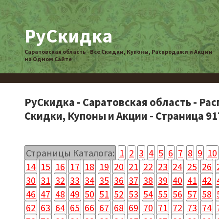
РуСкидка
Саратовская область - Все Скидки, Купоны, Распродажи и Акции
на Одном Сайте
РуСкидка - Саратовская область - Ра
Скидки, Купоны и Акции - Страница 91
Страницы Каталога:
1
2
3
4
5
6
7
8
9
10
14
15
16
17
18
19
20
21
22
23
24
25
26
30
31
32
33
34
35
36
37
38
39
40
41
42
46
47
48
49
50
51
52
53
54
55
56
57
58
62
63
64
65
66
67
68
69
70
71
72
73
74