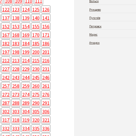
7
108
109
110
111
Вольск
122
123
124
125
126
Ртищево
137
138
139
140
141
Пугачёв
152
153
154
155
156
Петровск
167
168
169
170
171
Маркс
182
183
184
185
186
Аткарск
197
198
199
200
201
212
213
214
215
216
227
228
229
230
231
242
243
244
245
246
257
258
259
260
261
272
273
274
275
276
287
288
289
290
291
302
303
304
305
306
317
318
319
320
321
332
333
334
335
336