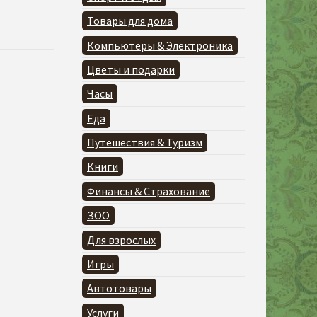
Товары для дома
Компьютеры & Электроника
Цветы и подарки
Часы
Еда
Путешествия & Туризм
Книги
Финансы & Страхование
ЗОО
Для взрослых
Игры
Автотовары
Услуги