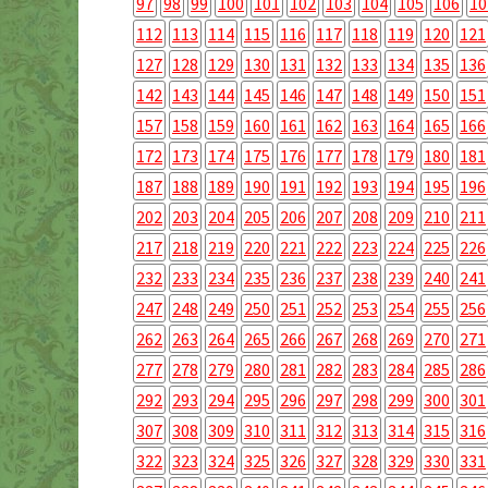
97
98
99
100
101
102
103
104
105
106
10
112
113
114
115
116
117
118
119
120
121
127
128
129
130
131
132
133
134
135
136
142
143
144
145
146
147
148
149
150
151
157
158
159
160
161
162
163
164
165
166
172
173
174
175
176
177
178
179
180
181
187
188
189
190
191
192
193
194
195
196
202
203
204
205
206
207
208
209
210
211
217
218
219
220
221
222
223
224
225
226
232
233
234
235
236
237
238
239
240
241
247
248
249
250
251
252
253
254
255
256
262
263
264
265
266
267
268
269
270
271
277
278
279
280
281
282
283
284
285
286
292
293
294
295
296
297
298
299
300
301
307
308
309
310
311
312
313
314
315
316
322
323
324
325
326
327
328
329
330
331