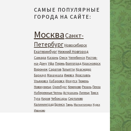
САМЫЕ ПОПУЛЯРНЫЕ
ГОРОДА НА САЙТЕ:
Москва
Санкт-
Петербург
Новосибирск
Екатеринбург
Нижний Новгород
Самара
Казань
Омск
Челябинск
Ростов-
на-Дону
Уфа
Пермь
Волгоград
Красноярск
Воронеж
Саратов
Тольятти
Краснодар
Барнаул
Махачкала
Ижевск
Ярославль
Ульяновск
Хабаровск
Иркутск
Тюмень
Новокузнецк
Оренбург
Кемерово
Рязань
Пенза
Набережные Челны
Астрахань
Липецк
Томск
Тула
Киров
Чебоксары
Сертолово
Калининград
Брянск
Тверь
Магнитогорск
Курск
Иваново