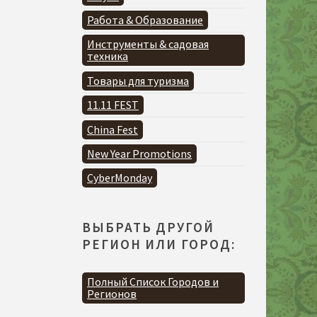
Работа & Образование
Инструменты & садовая
техника
Товары для туризма
11.11 FEST
China Fest
New Year Promotions
CyberMonday
ВЫБРАТЬ ДРУГОЙ
РЕГИОН ИЛИ ГОРОД:
Полный Список Городов и
Регионов