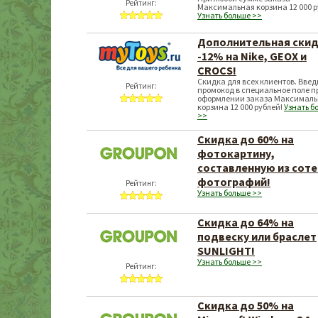
Рейтинг:
Максимальная корзина 12 000 р
Узнать больше >>
Дополнительная ски
-12% на Nike, GEOX и
CROCS!
Скидка для всех клиентов. Введ
Рейтинг:
промокод в специальное поле п
оформлении заказа Максимал
корзина 12 000 рублей!
Узнать б
>>
Скидка до 60% на
фотокартину,
составленную из соте
фотографий!
Рейтинг:
Узнать больше >>
Скидка до 64% на
подвеску или браслет
SUNLIGHT!
Узнать больше >>
Рейтинг:
Скидка до 50% на