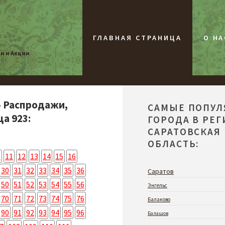
ГЛАВНАЯ СТРАНИЦА
О НА
жи и Акции
- Распродажи,
САМЫЕ ПОПУ
а 923:
ГОРОДА В РЕ
САРАТОВСКАЯ
ОБЛАСТЬ:
0
11
12
13
14
15
16
30
31
32
33
34
35
36
Саратов
50
51
52
53
54
55
56
Энгельс
70
71
72
73
74
75
76
Балаково
90
91
92
93
94
95
96
Балашов