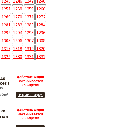
1245
1246
1247
1248
1257
1258
1259
1260
1269
1270
1271
1272
1281
1282
1283
1284
1293
1294
1295
1296
1305
1306
1307
1308
1317
1318
1319
1320
1329
1330
1331
1332
дка
Действие Акции
Заканчивается
kes !
26 Апреля
те
ублей!
Получить Скидку!
дка
Действие Акции
Заканчивается
rian
26 Апреля