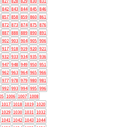
827
828
829
830
831
842
843
844
845
846
857
858
859
860
861
872
873
874
875
876
887
888
889
890
891
902
903
904
905
906
917
918
919
920
921
932
933
934
935
936
947
948
949
950
951
962
963
964
965
966
977
978
979
980
981
992
993
994
995
996
05
1006
1007
1008
1017
1018
1019
1020
1029
1030
1031
1032
1041
1042
1043
1044