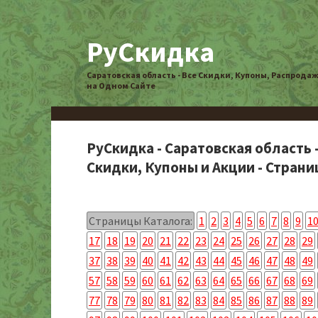
РуСкидка
Саратовская область - Все Скидки, Купоны, Распрода
на Одном Сайте
РуСкидка - Саратовская область 
Скидки, Купоны и Акции - Страниц
Страницы Каталога:
1
2
3
4
5
6
7
8
9
1
17
18
19
20
21
22
23
24
25
26
27
28
29
37
38
39
40
41
42
43
44
45
46
47
48
49
57
58
59
60
61
62
63
64
65
66
67
68
69
77
78
79
80
81
82
83
84
85
86
87
88
89