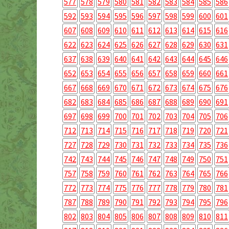
577
578
579
580
581
582
583
584
585
586
592
593
594
595
596
597
598
599
600
601
607
608
609
610
611
612
613
614
615
616
622
623
624
625
626
627
628
629
630
631
637
638
639
640
641
642
643
644
645
646
652
653
654
655
656
657
658
659
660
661
667
668
669
670
671
672
673
674
675
676
682
683
684
685
686
687
688
689
690
691
697
698
699
700
701
702
703
704
705
706
712
713
714
715
716
717
718
719
720
721
727
728
729
730
731
732
733
734
735
736
742
743
744
745
746
747
748
749
750
751
757
758
759
760
761
762
763
764
765
766
772
773
774
775
776
777
778
779
780
781
787
788
789
790
791
792
793
794
795
796
802
803
804
805
806
807
808
809
810
811