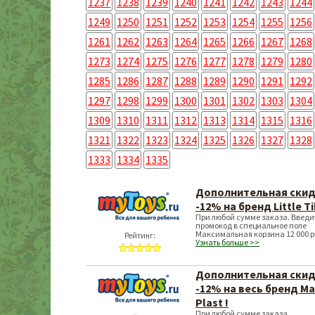
1237
1238
1239
1240
1241
1242
1243
1244
1249
1250
1251
1252
1253
1254
1255
1256
1261
1262
1263
1264
1265
1266
1267
1268
1273
1274
1275
1276
1277
1278
1279
1280
1285
1286
1287
1288
1289
1290
1291
1292
1297
1298
1299
1300
1301
1302
1303
1304
1309
1310
1311
1312
1313
1314
1315
1316
1321
1322
1323
1324
1325
1326
1327
1328
1333
1334
1335
Дополнительная ски
-12% на бренд Little Ti
При любой сумме заказа. Введи
промокод в специальное поле
Максимальная корзина 12 000 р
Рейтинг:
Узнать больше >>
Дополнительная ски
-12% на весь бренд Ma
Plast !
При любой сумме заказа