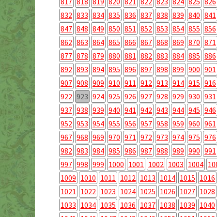
817
818
819
820
821
822
823
824
825
826
832
833
834
835
836
837
838
839
840
841
847
848
849
850
851
852
853
854
855
856
862
863
864
865
866
867
868
869
870
871
877
878
879
880
881
882
883
884
885
886
892
893
894
895
896
897
898
899
900
901
907
908
909
910
911
912
913
914
915
916
922
923
924
925
926
927
928
929
930
931
937
938
939
940
941
942
943
944
945
946
952
953
954
955
956
957
958
959
960
961
967
968
969
970
971
972
973
974
975
976
982
983
984
985
986
987
988
989
990
991
997
998
999
1000
1001
1002
1003
1004
10
1009
1010
1011
1012
1013
1014
1015
1016
1021
1022
1023
1024
1025
1026
1027
1028
1033
1034
1035
1036
1037
1038
1039
1040