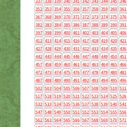
337
338
339
340
341
342
343
344
345
346
352
353
354
355
356
357
358
359
360
361
367
368
369
370
371
372
373
374
375
376
382
383
384
385
386
387
388
389
390
391
397
398
399
400
401
402
403
404
405
406
412
413
414
415
416
417
418
419
420
421
427
428
429
430
431
432
433
434
435
436
442
443
444
445
446
447
448
449
450
451
457
458
459
460
461
462
463
464
465
466
472
473
474
475
476
477
478
479
480
481
487
488
489
490
491
492
493
494
495
496
502
503
504
505
506
507
508
509
510
511
517
518
519
520
521
522
523
524
525
526
532
533
534
535
536
537
538
539
540
541
547
548
549
550
551
552
553
554
555
556
562
563
564
565
566
567
568
569
570
571