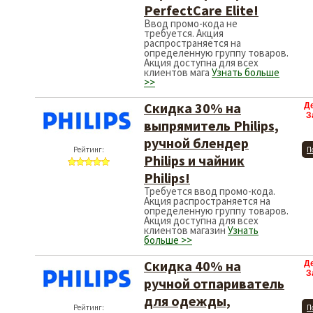
PerfectCare Elite!
Ввод промо-кода не
требуется. Акция
распространяется на
определенную группу товаров.
Акция доступна для всех
клиентов мага
Узнать больше
>>
Скидка 30% на
Д
З
выпрямитель Philips,
ручной блендер
Рейтинг:
П
Philips и чайник
Philips!
Требуется ввод промо-кода.
Акция распространяется на
определенную группу товаров.
Акция доступна для всех
клиентов магазин
Узнать
больше >>
Скидка 40% на
Д
З
ручной отпариватель
для одежды,
Рейтинг:
П