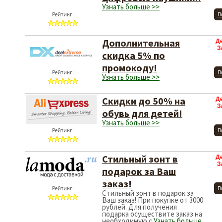
Узнать больше >>
Рейтинг:
П
Дополнительная
Д
З
скидка 5% по
промокоду!
Рейтинг:
П
Узнать больше >>
Скидки до 50% на
Д
З
обувь для детей!
Узнать больше >>
Рейтинг:
П
Стильный зонт в
Д
З
подарок за Ваш
заказ!
Рейтинг:
П
Стильный зонт в подарок за
Ваш заказ! При покупке от 3000
рублей. Для получения
подарка осуществите заказ на
необходимую с
Узнать больше