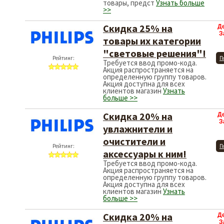
товары, предст
Узнать больше
>>
Скидка 25% на
Д
З
товары их категории
"световые решения"!
Рейтинг:
П
Требуется ввод промо-кода.
Акция распространяется на
определенную группу товаров.
Акция доступна для всех
клиентов магазин
Узнать
больше >>
Скидка 20% на
Д
З
увлажнители и
очистители и
Рейтинг:
П
аксессуары к ним!
Требуется ввод промо-кода.
Акция распространяется на
определенную группу товаров.
Акция доступна для всех
клиентов магазин
Узнать
больше >>
Скидка 20% на
Д
З