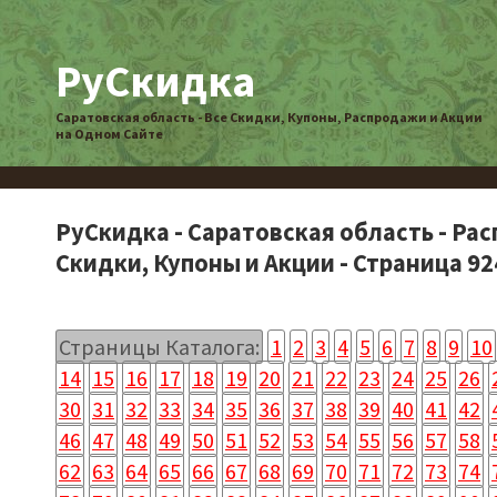
РуСкидка
Саратовская область - Все Скидки, Купоны, Распродажи и Акции
на Одном Сайте
РуСкидка - Саратовская область - Ра
Скидки, Купоны и Акции - Страница 92
Страницы Каталога:
1
2
3
4
5
6
7
8
9
10
14
15
16
17
18
19
20
21
22
23
24
25
26
30
31
32
33
34
35
36
37
38
39
40
41
42
46
47
48
49
50
51
52
53
54
55
56
57
58
62
63
64
65
66
67
68
69
70
71
72
73
74