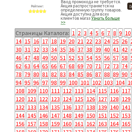
Ввод промокода не требуется.
Акция распространяется на
Рейтинг:
П
определенную группу товаров.
Акция доступна для всех
клиентов магаз
Узнать больше
>>
Страницы Каталога:
1
2
3
4
5
6
7
8
9
10
14
15
16
17
18
19
20
21
22
23
24
25
26
30
31
32
33
34
35
36
37
38
39
40
41
42
46
47
48
49
50
51
52
53
54
55
56
57
58
62
63
64
65
66
67
68
69
70
71
72
73
74
78
79
80
81
82
83
84
85
86
87
88
89
90
94
95
96
97
98
99
100
101
102
103
104
1
108
109
110
111
112
113
114
115
116
117
120
121
122
123
124
125
126
127
128
129
132
133
134
135
136
137
138
139
140
141
144
145
146
147
148
149
150
151
152
153
156
157
158
159
160
161
162
163
164
165
168
169
170
171
172
173
174
175
176
177