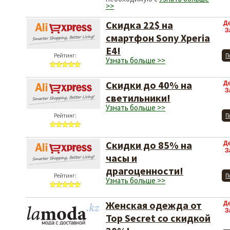
>>
Скидка 22$ на
Д
З
смартфон Sony Xperia
E4!
Рейтинг:
П
Узнать больше >>
Скидки до 40% на
Д
З
светильники!
Узнать больше >>
Рейтинг:
П
Скидки до 85% на
Д
З
часы и
драгоценности!
Рейтинг:
П
Узнать больше >>
Женская одежда от
Д
З
Top Secret со скидкой