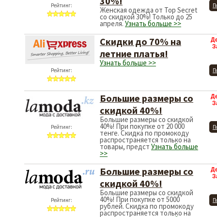
30%!
Рейтинг:
П
Женская одежда от Top Secret
со скидкой 30%! Только до 25
апреля.
Узнать больше >>
Скидки до 70% на
Д
З
летние платья!
Узнать больше >>
Рейтинг:
П
Большие размеры со
Д
З
скидкой 40%!
Большие размеры со скидкой
40%! При покупке от 20 000
Рейтинг:
П
тенге. Скидка по промокоду
распространяется только на
товары, предст
Узнать больше
>>
Большие размеры со
Д
З
скидкой 40%!
Большие размеры со скидкой
40%! При покупке от 5000
Рейтинг:
П
рублей. Скидка по промокоду
распространяется только на