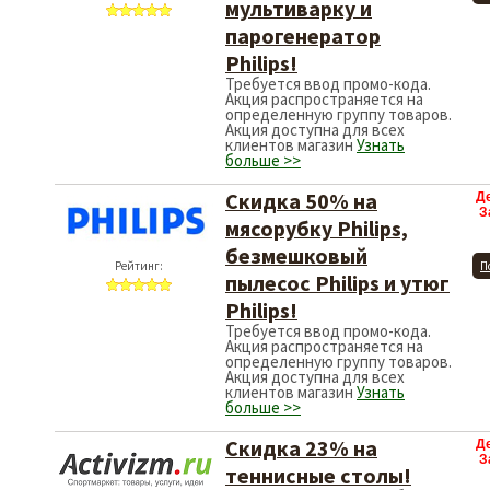
мультиварку и
парогенератор
Philips!
Требуется ввод промо-кода.
Акция распространяется на
определенную группу товаров.
Акция доступна для всех
клиентов магазин
Узнать
больше >>
Скидка 50% на
Д
З
мясорубку Philips,
безмешковый
Рейтинг:
П
пылесос Philips и утюг
Philips!
Требуется ввод промо-кода.
Акция распространяется на
определенную группу товаров.
Акция доступна для всех
клиентов магазин
Узнать
больше >>
Скидка 23% на
Д
З
теннисные столы!