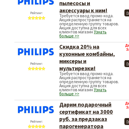
пылесосы и
аксессуары к ним!
Рейтинг:
П
Требуется ввод промо-кода.
Акция распространяется на
определенную группу товаров.
Акция доступна для всех
клиентов магазин
Узнать
больше >>
Скидка 20% на
Д
З
кухонные комбайны,
миксеры и
Рейтинг:
П
мультирезки!
Требуется ввод промо-кода.
Акция распространяется на
определенную группу товаров.
Акция доступна для всех
клиентов магазин
Узнать
больше >>
Дарим подарочный
Д
З
сертификат на 3000
руб. за предзаказ
Рейтинг:
П
парогенератора