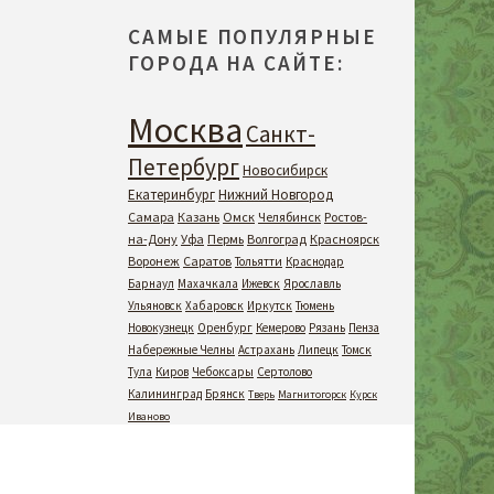
САМЫЕ ПОПУЛЯРНЫЕ
ГОРОДА НА САЙТЕ:
Москва
Санкт-
Петербург
Новосибирск
Екатеринбург
Нижний Новгород
Самара
Казань
Омск
Челябинск
Ростов-
на-Дону
Уфа
Пермь
Волгоград
Красноярск
Воронеж
Саратов
Тольятти
Краснодар
Барнаул
Махачкала
Ижевск
Ярославль
Ульяновск
Хабаровск
Иркутск
Тюмень
Новокузнецк
Оренбург
Кемерово
Рязань
Пенза
Набережные Челны
Астрахань
Липецк
Томск
Тула
Киров
Чебоксары
Сертолово
Калининград
Брянск
Тверь
Магнитогорск
Курск
Иваново