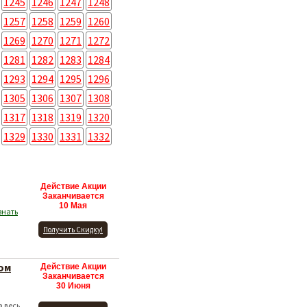
1245
1246
1247
1248
1257
1258
1259
1260
1269
1270
1271
1272
1281
1282
1283
1284
1293
1294
1295
1296
1305
1306
1307
1308
1317
1318
1319
1320
1329
1330
1331
1332
Действие Акции
Заканчивается
10 Мая
знать
Получить Скидку!
ом
Действие Акции
Заканчивается
30 Июня
а весь