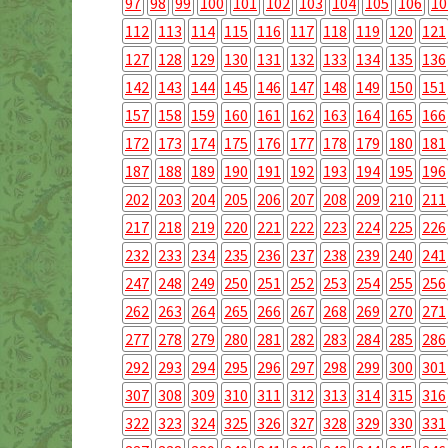
97
98
99
100
101
102
103
104
105
106
10
112
113
114
115
116
117
118
119
120
121
127
128
129
130
131
132
133
134
135
136
142
143
144
145
146
147
148
149
150
151
157
158
159
160
161
162
163
164
165
166
172
173
174
175
176
177
178
179
180
181
187
188
189
190
191
192
193
194
195
196
202
203
204
205
206
207
208
209
210
211
217
218
219
220
221
222
223
224
225
226
232
233
234
235
236
237
238
239
240
241
247
248
249
250
251
252
253
254
255
256
262
263
264
265
266
267
268
269
270
271
277
278
279
280
281
282
283
284
285
286
292
293
294
295
296
297
298
299
300
301
307
308
309
310
311
312
313
314
315
316
322
323
324
325
326
327
328
329
330
331