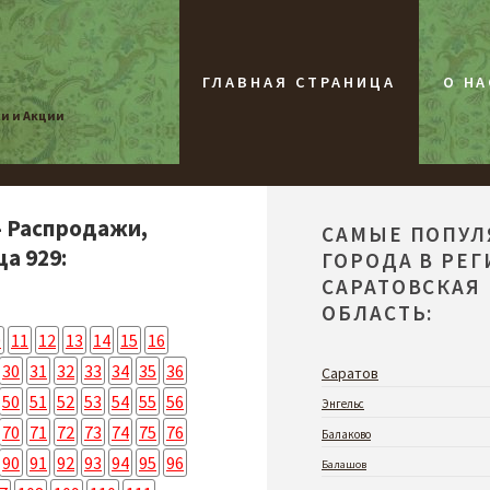
ГЛАВНАЯ СТРАНИЦА
О НА
жи и Акции
- Распродажи,
САМЫЕ ПОПУ
а 929:
ГОРОДА В РЕ
САРАТОВСКАЯ
ОБЛАСТЬ:
0
11
12
13
14
15
16
30
31
32
33
34
35
36
Саратов
50
51
52
53
54
55
56
Энгельс
70
71
72
73
74
75
76
Балаково
90
91
92
93
94
95
96
Балашов