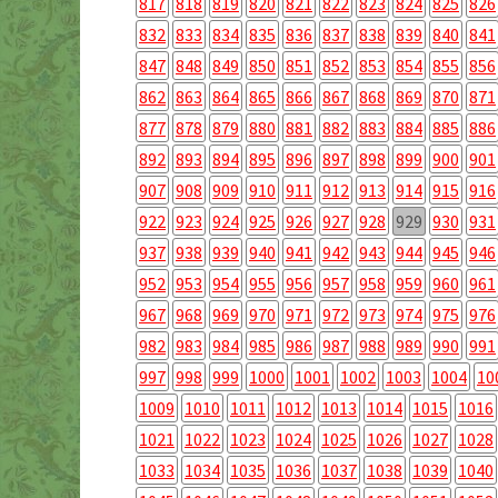
817
818
819
820
821
822
823
824
825
826
832
833
834
835
836
837
838
839
840
841
847
848
849
850
851
852
853
854
855
856
862
863
864
865
866
867
868
869
870
871
877
878
879
880
881
882
883
884
885
886
892
893
894
895
896
897
898
899
900
901
907
908
909
910
911
912
913
914
915
916
922
923
924
925
926
927
928
929
930
931
937
938
939
940
941
942
943
944
945
946
952
953
954
955
956
957
958
959
960
961
967
968
969
970
971
972
973
974
975
976
982
983
984
985
986
987
988
989
990
991
997
998
999
1000
1001
1002
1003
1004
10
1009
1010
1011
1012
1013
1014
1015
1016
1021
1022
1023
1024
1025
1026
1027
1028
1033
1034
1035
1036
1037
1038
1039
1040