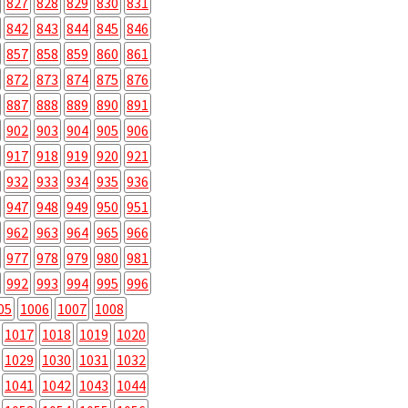
827
828
829
830
831
842
843
844
845
846
857
858
859
860
861
872
873
874
875
876
887
888
889
890
891
902
903
904
905
906
917
918
919
920
921
932
933
934
935
936
947
948
949
950
951
962
963
964
965
966
977
978
979
980
981
992
993
994
995
996
05
1006
1007
1008
1017
1018
1019
1020
1029
1030
1031
1032
1041
1042
1043
1044