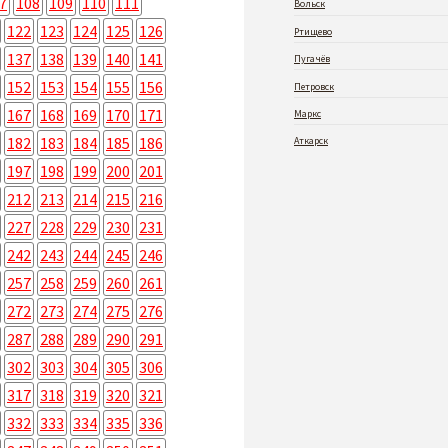
7
108
109
110
111
Вольск
122
123
124
125
126
Ртищево
137
138
139
140
141
Пугачёв
152
153
154
155
156
Петровск
167
168
169
170
171
Маркс
182
183
184
185
186
Аткарск
197
198
199
200
201
212
213
214
215
216
227
228
229
230
231
242
243
244
245
246
257
258
259
260
261
272
273
274
275
276
287
288
289
290
291
302
303
304
305
306
317
318
319
320
321
332
333
334
335
336