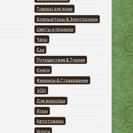
Товары для дома
Компьютеры & Электроника
Цветы и подарки
Часы
Еда
Путешествия & Туризм
Книги
Финансы & Страхование
ЗОО
Для взрослых
Игры
Автотовары
Услуги