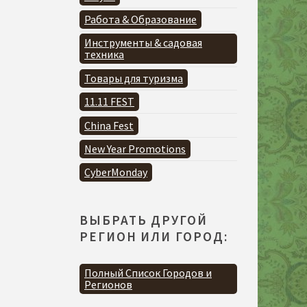
Работа & Образование
Инструменты & садовая
техника
Товары для туризма
11.11 FEST
China Fest
New Year Promotions
CyberMonday
ВЫБРАТЬ ДРУГОЙ
РЕГИОН ИЛИ ГОРОД:
Полный Список Городов и
Регионов