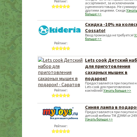
Рейтинг:
ассортимент, за исключением
уцененного товара. Не суммиру
другими акциями. Скидк
Узнать
больше >>
Скидка -10% на коляс
Cossato!
Ввод промокода не требуется!
У
больше >>
Рейтинг:
Lets сook Детский на
для приготовления
сахарных мышек в
подарок!
Предоставляется при покупке 
Lets cook для приготовления
Рейтинг:
коктейлей!
Узнать больше >>
Синяя лампа в подаро
Предоставляется при покупке 
детской мебели ТМ ДЭМИ от 249
Узнать больше >>
Рейтинг: