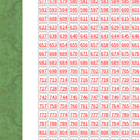
577
578
579
580
581
582
583
584
585
586
592
593
594
595
596
597
598
599
600
601
607
608
609
610
611
612
613
614
615
616
622
623
624
625
626
627
628
629
630
631
637
638
639
640
641
642
643
644
645
646
652
653
654
655
656
657
658
659
660
661
667
668
669
670
671
672
673
674
675
676
682
683
684
685
686
687
688
689
690
691
697
698
699
700
701
702
703
704
705
706
712
713
714
715
716
717
718
719
720
721
727
728
729
730
731
732
733
734
735
736
742
743
744
745
746
747
748
749
750
751
757
758
759
760
761
762
763
764
765
766
772
773
774
775
776
777
778
779
780
781
787
788
789
790
791
792
793
794
795
796
802
803
804
805
806
807
808
809
810
811