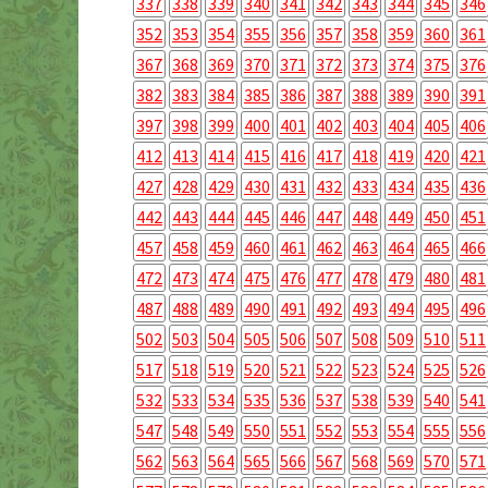
337
338
339
340
341
342
343
344
345
346
352
353
354
355
356
357
358
359
360
361
367
368
369
370
371
372
373
374
375
376
382
383
384
385
386
387
388
389
390
391
397
398
399
400
401
402
403
404
405
406
412
413
414
415
416
417
418
419
420
421
427
428
429
430
431
432
433
434
435
436
442
443
444
445
446
447
448
449
450
451
457
458
459
460
461
462
463
464
465
466
472
473
474
475
476
477
478
479
480
481
487
488
489
490
491
492
493
494
495
496
502
503
504
505
506
507
508
509
510
511
517
518
519
520
521
522
523
524
525
526
532
533
534
535
536
537
538
539
540
541
547
548
549
550
551
552
553
554
555
556
562
563
564
565
566
567
568
569
570
571