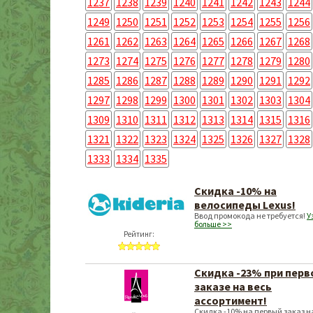
1237
1238
1239
1240
1241
1242
1243
1244
1249
1250
1251
1252
1253
1254
1255
1256
1261
1262
1263
1264
1265
1266
1267
1268
1273
1274
1275
1276
1277
1278
1279
1280
1285
1286
1287
1288
1289
1290
1291
1292
1297
1298
1299
1300
1301
1302
1303
1304
1309
1310
1311
1312
1313
1314
1315
1316
1321
1322
1323
1324
1325
1326
1327
1328
1333
1334
1335
Скидка -10% на
велосипеды Lexus!
Ввод промокода не требуется!
У
больше >>
Рейтинг:
Скидка -23% при перв
заказе на весь
ассортимент!
Скидка -10% на первый заказ н