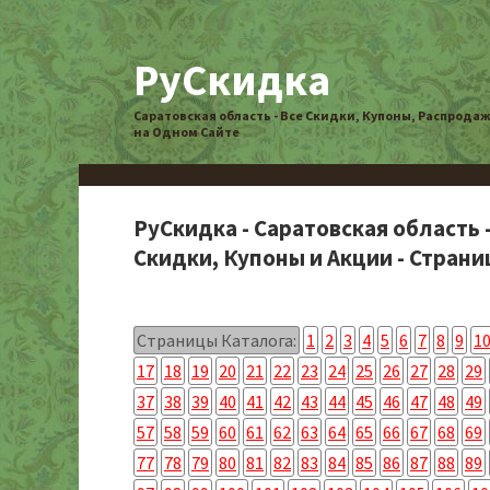
РуСкидка
Саратовская область - Все Скидки, Купоны, Распрода
на Одном Сайте
РуСкидка - Саратовская область 
Скидки, Купоны и Акции - Страниц
Страницы Каталога:
1
2
3
4
5
6
7
8
9
1
17
18
19
20
21
22
23
24
25
26
27
28
29
37
38
39
40
41
42
43
44
45
46
47
48
49
57
58
59
60
61
62
63
64
65
66
67
68
69
77
78
79
80
81
82
83
84
85
86
87
88
89