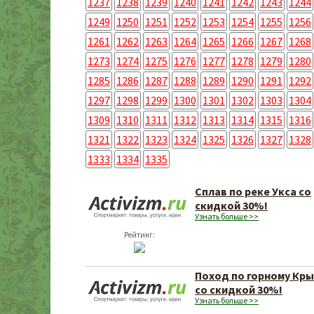
1237
1238
1239
1240
1241
1242
1243
1244
1249
1250
1251
1252
1253
1254
1255
1256
1261
1262
1263
1264
1265
1266
1267
1268
1273
1274
1275
1276
1277
1278
1279
1280
1285
1286
1287
1288
1289
1290
1291
1292
1297
1298
1299
1300
1301
1302
1303
1304
1309
1310
1311
1312
1313
1314
1315
1316
1321
1322
1323
1324
1325
1326
1327
1328
1333
1334
1335
Сплав по реке Укса со
скидкой 30%!
Узнать больше >>
Рейтинг:
Поход по горному Кр
со скидкой 30%!
Узнать больше >>