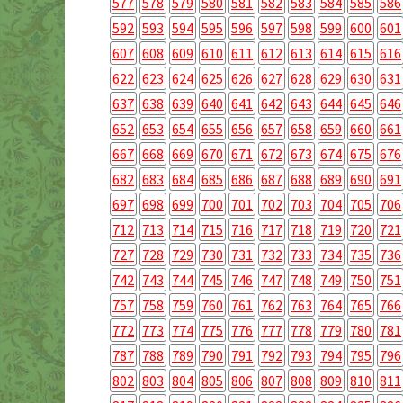
577
578
579
580
581
582
583
584
585
586
592
593
594
595
596
597
598
599
600
601
607
608
609
610
611
612
613
614
615
616
622
623
624
625
626
627
628
629
630
631
637
638
639
640
641
642
643
644
645
646
652
653
654
655
656
657
658
659
660
661
667
668
669
670
671
672
673
674
675
676
682
683
684
685
686
687
688
689
690
691
697
698
699
700
701
702
703
704
705
706
712
713
714
715
716
717
718
719
720
721
727
728
729
730
731
732
733
734
735
736
742
743
744
745
746
747
748
749
750
751
757
758
759
760
761
762
763
764
765
766
772
773
774
775
776
777
778
779
780
781
787
788
789
790
791
792
793
794
795
796
802
803
804
805
806
807
808
809
810
811