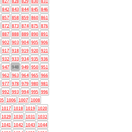
827
828
829
830
831
842
843
844
845
846
857
858
859
860
861
872
873
874
875
876
887
888
889
890
891
902
903
904
905
906
917
918
919
920
921
932
933
934
935
936
947
948
949
950
951
962
963
964
965
966
977
978
979
980
981
992
993
994
995
996
05
1006
1007
1008
1017
1018
1019
1020
1029
1030
1031
1032
1041
1042
1043
1044