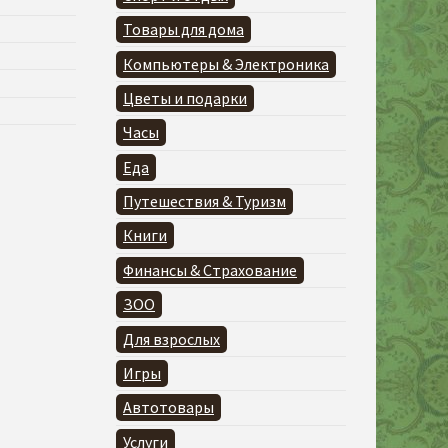
Товары для дома
Компьютеры & Электроника
Цветы и подарки
Часы
Еда
Путешествия & Туризм
Книги
Финансы & Страхование
ЗОО
Для взрослых
Игры
Автотовары
Услуги