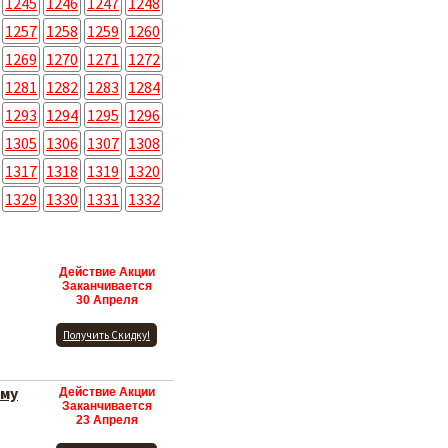
1245
1246
1247
1248
1257
1258
1259
1260
1269
1270
1271
1272
1281
1282
1283
1284
1293
1294
1295
1296
1305
1306
1307
1308
1317
1318
1319
1320
1329
1330
1331
1332
Действие Акции
Заканчивается
30 Апреля
Получить Скидку!
ыму
Действие Акции
Заканчивается
23 Апреля