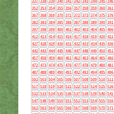
337
338
339
340
341
342
343
344
345
346
352
353
354
355
356
357
358
359
360
361
367
368
369
370
371
372
373
374
375
376
382
383
384
385
386
387
388
389
390
391
397
398
399
400
401
402
403
404
405
406
412
413
414
415
416
417
418
419
420
421
427
428
429
430
431
432
433
434
435
436
442
443
444
445
446
447
448
449
450
451
457
458
459
460
461
462
463
464
465
466
472
473
474
475
476
477
478
479
480
481
487
488
489
490
491
492
493
494
495
496
502
503
504
505
506
507
508
509
510
511
517
518
519
520
521
522
523
524
525
526
532
533
534
535
536
537
538
539
540
541
547
548
549
550
551
552
553
554
555
556
562
563
564
565
566
567
568
569
570
571