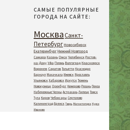
САМЫЕ ПОПУЛЯРНЫЕ
ГОРОДА НА САЙТЕ:
Москва
Санкт-
Петербург
Новосибирск
Екатеринбург
Нижний Новгород
Самара
Казань
Омск
Челябинск
Ростов-
на-Дону
Уфа
Пермь
Волгоград
Красноярск
Воронеж
Саратов
Тольятти
Краснодар
Барнаул
Махачкала
Ижевск
Ярославль
Ульяновск
Хабаровск
Иркутск
Тюмень
Новокузнецк
Оренбург
Кемерово
Рязань
Пенза
Набережные Челны
Астрахань
Липецк
Томск
Тула
Киров
Чебоксары
Сертолово
Калининград
Брянск
Тверь
Магнитогорск
Курск
Иваново