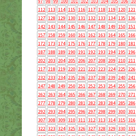
97
98
99
100
101
102
103
104
105
106
10
112
113
114
115
116
117
118
119
120
121
127
128
129
130
131
132
133
134
135
136
142
143
144
145
146
147
148
149
150
151
157
158
159
160
161
162
163
164
165
166
172
173
174
175
176
177
178
179
180
181
187
188
189
190
191
192
193
194
195
196
202
203
204
205
206
207
208
209
210
211
217
218
219
220
221
222
223
224
225
226
232
233
234
235
236
237
238
239
240
241
247
248
249
250
251
252
253
254
255
256
262
263
264
265
266
267
268
269
270
271
277
278
279
280
281
282
283
284
285
286
292
293
294
295
296
297
298
299
300
301
307
308
309
310
311
312
313
314
315
316
322
323
324
325
326
327
328
329
330
331