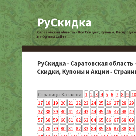
РуСкидка
Саратовская область - Все Скидки, Купоны, Распрода
на Одном Сайте
РуСкидка - Саратовская область 
Скидки, Купоны и Акции - Страниц
Страницы Каталога:
1
2
3
4
5
6
7
8
9
1
17
18
19
20
21
22
23
24
25
26
27
28
29
37
38
39
40
41
42
43
44
45
46
47
48
49
57
58
59
60
61
62
63
64
65
66
67
68
69
77
78
79
80
81
82
83
84
85
86
87
88
89