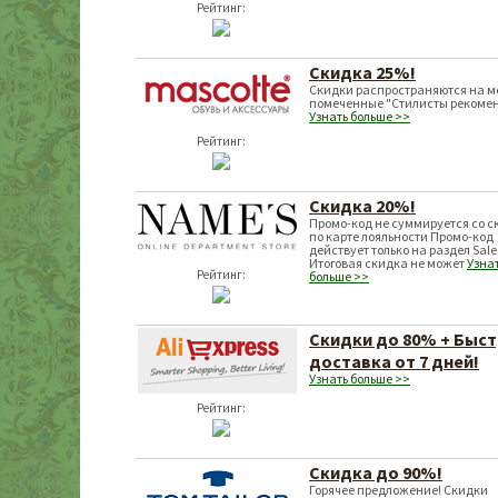
Рейтинг:
Скидка 25%!
Скидки распространяются на м
помеченные "Стилисты рекоме
Узнать больше >>
Рейтинг:
Скидка 20%!
Промо-код не суммируется со с
по карте лояльности Промо-код
действует только на раздел Sale
Итоговая скидка не может
Узна
Рейтинг:
больше >>
Скидки до 80% + Быс
доставка от 7 дней!
Узнать больше >>
Рейтинг:
Скидка до 90%!
Горячее предложение! Скидки