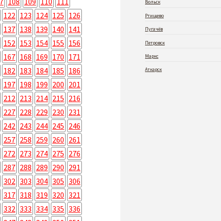
7
108
109
110
111
Вольск
122
123
124
125
126
Ртищево
137
138
139
140
141
Пугачёв
152
153
154
155
156
Петровск
167
168
169
170
171
Маркс
182
183
184
185
186
Аткарск
197
198
199
200
201
212
213
214
215
216
227
228
229
230
231
242
243
244
245
246
257
258
259
260
261
272
273
274
275
276
287
288
289
290
291
302
303
304
305
306
317
318
319
320
321
332
333
334
335
336