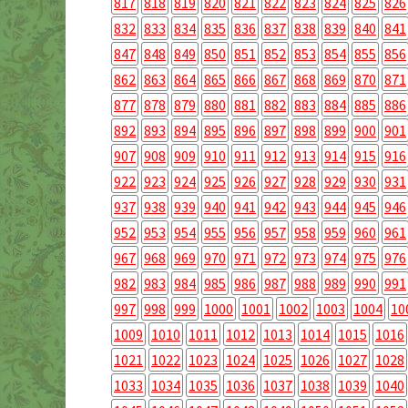
817
818
819
820
821
822
823
824
825
826
832
833
834
835
836
837
838
839
840
841
847
848
849
850
851
852
853
854
855
856
862
863
864
865
866
867
868
869
870
871
877
878
879
880
881
882
883
884
885
886
892
893
894
895
896
897
898
899
900
901
907
908
909
910
911
912
913
914
915
916
922
923
924
925
926
927
928
929
930
931
937
938
939
940
941
942
943
944
945
946
952
953
954
955
956
957
958
959
960
961
967
968
969
970
971
972
973
974
975
976
982
983
984
985
986
987
988
989
990
991
997
998
999
1000
1001
1002
1003
1004
10
1009
1010
1011
1012
1013
1014
1015
1016
1021
1022
1023
1024
1025
1026
1027
1028
1033
1034
1035
1036
1037
1038
1039
1040