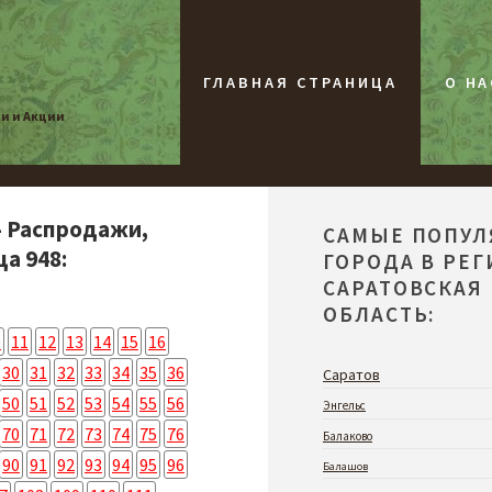
ГЛАВНАЯ СТРАНИЦА
О НА
жи и Акции
- Распродажи,
САМЫЕ ПОПУ
а 948:
ГОРОДА В РЕ
САРАТОВСКАЯ
ОБЛАСТЬ:
0
11
12
13
14
15
16
30
31
32
33
34
35
36
Саратов
50
51
52
53
54
55
56
Энгельс
70
71
72
73
74
75
76
Балаково
90
91
92
93
94
95
96
Балашов