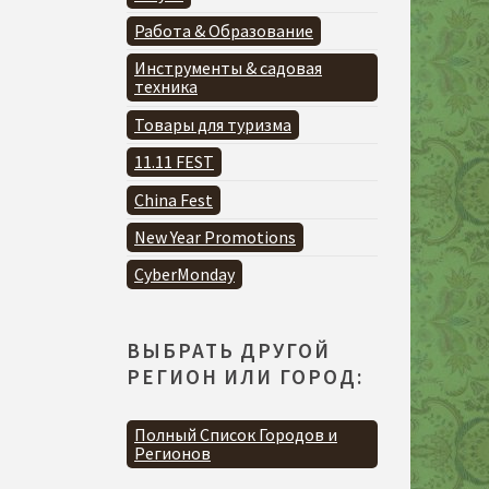
Работа & Образование
Инструменты & садовая
техника
Товары для туризма
11.11 FEST
China Fest
New Year Promotions
CyberMonday
ВЫБРАТЬ ДРУГОЙ
РЕГИОН ИЛИ ГОРОД:
Полный Список Городов и
Регионов