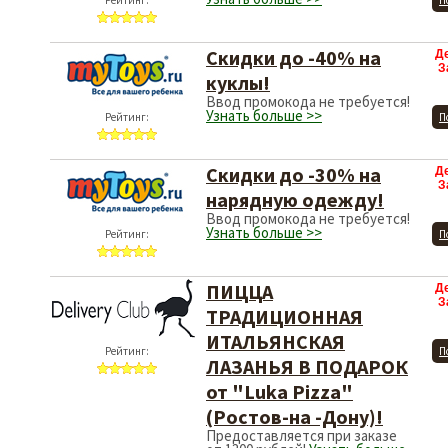
Рейтинг:
П
Скидки до -40% на
Д
З
куклы!
Ввод промокода не требуется!
Узнать больше >>
Рейтинг:
П
Скидки до -30% на
Д
З
нарядную одежду!
Ввод промокода не требуется!
Узнать больше >>
Рейтинг:
П
ПИЦЦА
Д
З
ТРАДИЦИОННАЯ
ИТАЛЬЯНСКАЯ
Рейтинг:
П
ЛАЗАНЬЯ В ПОДАРОК
от "Luka Pizza"
(Ростов-на -Дону)!
Предоставляется при заказе