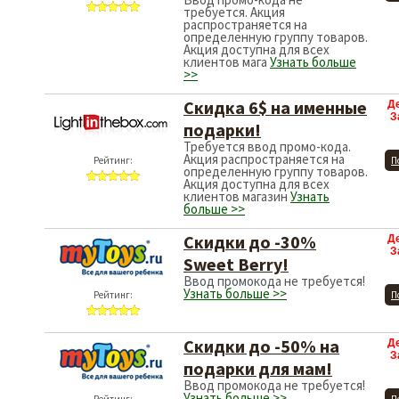
требуется. Акция
распространяется на
определенную группу товаров.
Акция доступна для всех
клиентов мага
Узнать больше
>>
Скидка 6$ на именные
Д
З
подарки!
Требуется ввод промо-кода.
Акция распространяется на
Рейтинг:
П
определенную группу товаров.
Акция доступна для всех
клиентов магазин
Узнать
больше >>
Скидки до -30%
Д
З
Sweet Berry!
Ввод промокода не требуется!
Узнать больше >>
Рейтинг:
П
Скидки до -50% на
Д
З
подарки для мам!
Ввод промокода не требуется!
Узнать больше >>