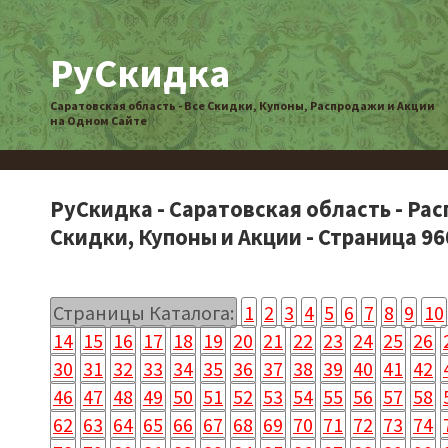
РуСкидка
Саратовская область - Все Скидки, Купоны, Распродажи и Акции
на Одном Сайте
РуСкидка - Саратовская область - Ра
Скидки, Купоны и Акции - Страница 96
Страницы Каталога:
1
2
3
4
5
6
7
8
9
10
14
15
16
17
18
19
20
21
22
23
24
25
26
30
31
32
33
34
35
36
37
38
39
40
41
42
46
47
48
49
50
51
52
53
54
55
56
57
58
62
63
64
65
66
67
68
69
70
71
72
73
74