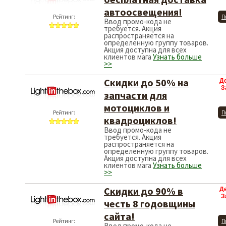
автоосвещения!
Рейтинг:
П
Ввод промо-кода не
требуется. Акция
распространяется на
определенную группу товаров.
Акция доступна для всех
клиентов мага
Узнать больше
>>
Скидки до 50% на
Д
З
запчасти для
мотоциклов и
Рейтинг:
П
квадроциклов!
Ввод промо-кода не
требуется. Акция
распространяется на
определенную группу товаров.
Акция доступна для всех
клиентов мага
Узнать больше
>>
Скидки до 90% в
Д
З
честь 8 годовщины
сайта!
Рейтинг:
П
Ввод промо-кода не