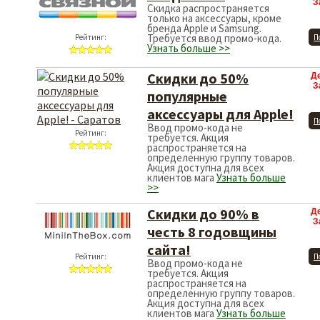
З
Скидка распространяется
только на аксессуары, кроме
бренда Apple и Samsung.
Требуется ввод промо-кода.
Рейтинг:
П
Узнать больше >>
Скидки до 50%
Д
З
популярные
аксессуары для Apple!
П
Ввод промо-кода не
Рейтинг:
требуется. Акция
распространяется на
определенную группу товаров.
Акция доступна для всех
клиентов мага
Узнать больше
>>
Скидки до 90% в
Д
З
честь 8 годовщины
сайта!
Рейтинг:
П
Ввод промо-кода не
требуется. Акция
распространяется на
определенную группу товаров.
Акция доступна для всех
клиентов мага
Узнать больше