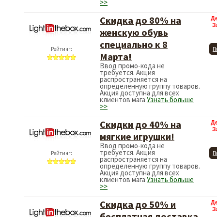
>>
Скидка до 80% на
Д
З
женскую обувь
специально к 8
Рейтинг:
П
Марта!
Ввод промо-кода не
требуется. Акция
распространяется на
определенную группу товаров.
Акция доступна для всех
клиентов мага
Узнать больше
>>
Скидки до 40% на
Д
З
мягкие игрушки!
Ввод промо-кода не
требуется. Акция
Рейтинг:
П
распространяется на
определенную группу товаров.
Акция доступна для всех
клиентов мага
Узнать больше
>>
Скидка до 50% и
Д
З
бесплатная доставка