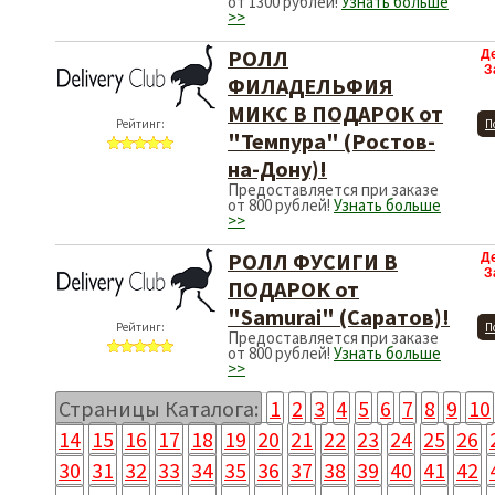
от 1300 рублей!
Узнать больше
>>
РОЛЛ
Д
З
ФИЛАДЕЛЬФИЯ
МИКС В ПОДАРОК от
Рейтинг:
П
"Темпура" (Ростов-
на-Дону)!
Предоставляется при заказе
от 800 рублей!
Узнать больше
>>
РОЛЛ ФУСИГИ В
Д
З
ПОДАРОК от
"Samurai" (Саратов)!
Рейтинг:
П
Предоставляется при заказе
от 800 рублей!
Узнать больше
>>
Страницы Каталога:
1
2
3
4
5
6
7
8
9
10
14
15
16
17
18
19
20
21
22
23
24
25
26
30
31
32
33
34
35
36
37
38
39
40
41
42