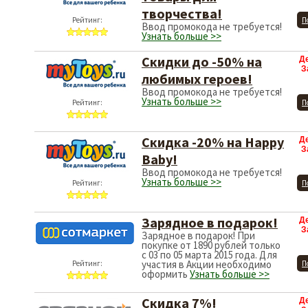
творчества!
Рейтинг:
П
Ввод промокода не требуется!
Узнать больше >>
Скидки до -50% на
Д
З
любимых героев!
Ввод промокода не требуется!
Узнать больше >>
Рейтинг:
П
Скидка -20% на Happy
Д
З
Baby!
Ввод промокода не требуется!
Узнать больше >>
Рейтинг:
П
Зарядное в подарок!
Д
З
Зарядное в подарок! При
покупке от 1890 рублей только
с 03 по 05 марта 2015 года. Для
участия в Акции необходимо
Рейтинг:
П
оформить
Узнать больше >>
Скидка 7%!
Д