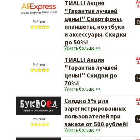
TMALL! Акция
Д
З
"Гарантия лучшей
цены!" Смартфоны,
Рейтинг:
П
планшеты, ноутбуки
и аксессуары. Скидки
до 50%!
Узнать больше >>
TMALL! Акция
Д
З
Рейтинг:
"Гарантия лучшей
цены!" Скидки до
П
70%!
Узнать больше >>
Скидка 5% для
Д
З
зарегистрированных
пользователей при
Рейтинг:
П
заказе от 500 рублей!
Узнать больше >>