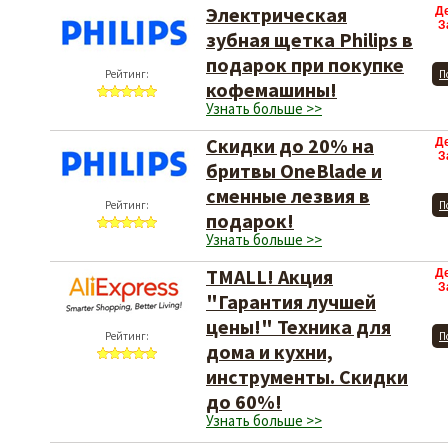
Электрическая
Д
З
зубная щетка Philips в
подарок при покупке
Рейтинг:
П
кофемашины!
Узнать больше >>
Скидки до 20% на
Д
З
бритвы OneBlade и
сменные лезвия в
Рейтинг:
П
подарок!
Узнать больше >>
TMALL! Акция
Д
З
"Гарантия лучшей
цены!" Техника для
Рейтинг:
П
дома и кухни,
инструменты. Скидки
до 60%!
Узнать больше >>