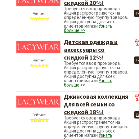
скидкой 20%!
Требуется ввод промокода.
Акция распространяется на
Рейтинг:
П
определённую группу товаров.
Акция доступна для всех
клиентов магази
Узнать
больше >>
Детская одежда и
Д
З
аксессуары со
скидкой 12%!
Рейтинг:
П
Требуется ввод промокода.
Акция распространяется на
определённую группу товаров.
Акция доступна для всех
клиентов магази
Узнать
больше >>
Джинсовая коллекция
Д
З
для всей семьи со
скидкой 18%!
Рейтинг:
П
Требуется ввод промокода.
Акция распространяется на
определённую группу товаров.
Акция доступна для всех
клиентов магази
Узнать