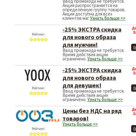
Ввод промокода не требуется.
Акция распространяется на
определённую группу товаров.
Акция доступна для всех
клиентов маг
Узнать больше >>
-25% ЭКСТРА скидка
Д
З
для нового образа
для мужчин!
П
Ввод промокода не требуется.
Рейтинг:
Время действия акции
ограничено.
Узнать больше >>
-25% ЭКСТРА скидка
Д
З
для нового образа
для девушек!
Рейтинг:
П
Ввод промокода не требуется.
Время действия акции
ограничено.
Узнать больше >>
Цены без НДС на ряд
Д
З
товаров!
Узнать больше >>
Рейтинг:
П