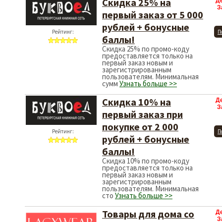
Скидка 25% на
Д
З
первый заказ от 5 000
рублей + бонусные
Рейтинг:
П
баллы!
Скидка 25% по промо-коду
предоставляется только на
первый заказ новым и
зарегистрированным
пользователям. Минимальная
сумм
Узнать больше >>
Скидка 10% на
Д
З
первый заказ при
покупке от 2 000
Рейтинг:
П
рублей + бонусные
баллы!
Скидка 10% по промо-коду
предоставляется только на
первый заказ новым и
зарегистрированным
пользователям. Минимальная
сто
Узнать больше >>
Товары для дома со
Д
З