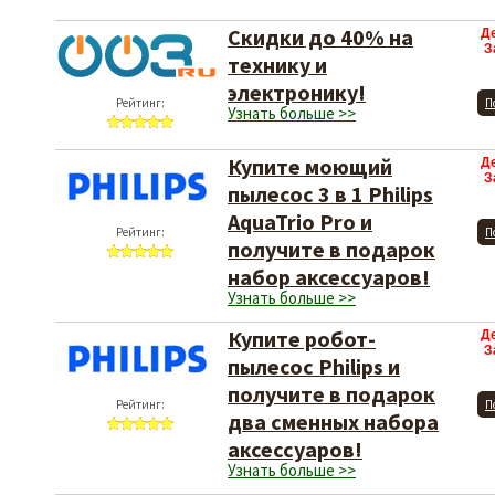
Скидки до 40% на
Д
З
технику и
электронику!
Рейтинг:
П
Узнать больше >>
Купите моющий
Д
З
пылесос 3 в 1 Philips
AquaTrio Pro и
Рейтинг:
П
получите в подарок
набор аксессуаров!
Узнать больше >>
Купите робот-
Д
З
пылесос Philips и
получите в подарок
Рейтинг:
П
два сменных набора
аксессуаров!
Узнать больше >>