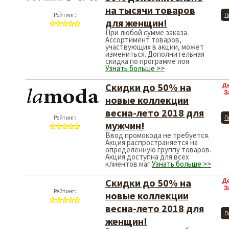
на тысячи товаров
Рейтинг:
П
для женщин!
При любой сумме заказа.
Ассортимент товаров,
участвующих в акции, может
измениться. Дополнительная
скидка по программе лоя
Узнать больше >>
Скидки до 50% на
Д
З
новые коллекции​
весна-лето 2018 для
Рейтинг:
П
мужчин!
Ввод промокода не требуется.
Акция распространяется на
определённую группу товаров.
Акция доступна для всех
клиентов маг
Узнать больше >>
Скидки до 50% на
Д
З
Рейтинг:
новые коллекции​
весна-лето 2018 для
П
женщин!