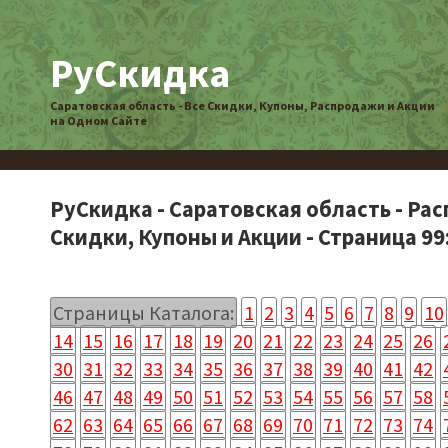
РуСкидка
Саратовская область - Все Скидки, Купоны, Распродажи и Акции
на Одном Сайте
РуСкидка - Саратовская область - Ра
Скидки, Купоны и Акции - Страница 99
Страницы Каталога:
1
2
3
4
5
6
7
8
9
10
14
15
16
17
18
19
20
21
22
23
24
25
26
30
31
32
33
34
35
36
37
38
39
40
41
42
46
47
48
49
50
51
52
53
54
55
56
57
58
62
63
64
65
66
67
68
69
70
71
72
73
74