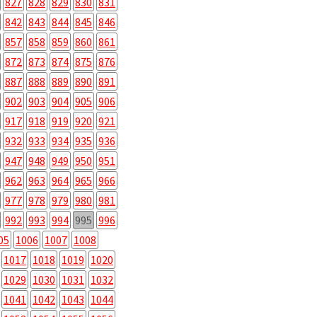
827
828
829
830
831
842
843
844
845
846
857
858
859
860
861
872
873
874
875
876
887
888
889
890
891
902
903
904
905
906
917
918
919
920
921
932
933
934
935
936
947
948
949
950
951
962
963
964
965
966
977
978
979
980
981
992
993
994
995
996
05
1006
1007
1008
1017
1018
1019
1020
1029
1030
1031
1032
1041
1042
1043
1044