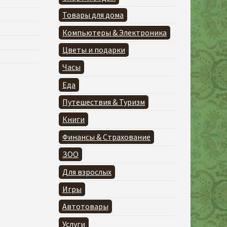
Товары для дома
Компьютеры & Электроника
Цветы и подарки
Часы
Еда
Путешествия & Туризм
Книги
Финансы & Страхование
ЗОО
Для взрослых
Игры
Автотовары
Услуги