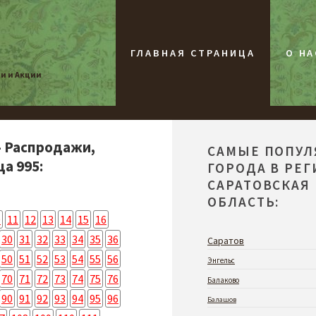
ГЛАВНАЯ СТРАНИЦА
О НА
жи и Акции
- Распродажи,
САМЫЕ ПОПУ
а 995:
ГОРОДА В РЕ
САРАТОВСКАЯ
ОБЛАСТЬ:
0
11
12
13
14
15
16
30
31
32
33
34
35
36
Саратов
50
51
52
53
54
55
56
Энгельс
70
71
72
73
74
75
76
Балаково
90
91
92
93
94
95
96
Балашов