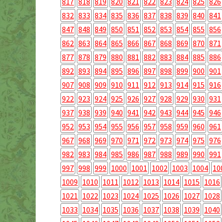
817
818
819
820
821
822
823
824
825
826
832
833
834
835
836
837
838
839
840
841
847
848
849
850
851
852
853
854
855
856
862
863
864
865
866
867
868
869
870
871
877
878
879
880
881
882
883
884
885
886
892
893
894
895
896
897
898
899
900
901
907
908
909
910
911
912
913
914
915
916
922
923
924
925
926
927
928
929
930
931
937
938
939
940
941
942
943
944
945
946
952
953
954
955
956
957
958
959
960
961
967
968
969
970
971
972
973
974
975
976
982
983
984
985
986
987
988
989
990
991
997
998
999
1000
1001
1002
1003
1004
10
1009
1010
1011
1012
1013
1014
1015
1016
1021
1022
1023
1024
1025
1026
1027
1028
1033
1034
1035
1036
1037
1038
1039
1040