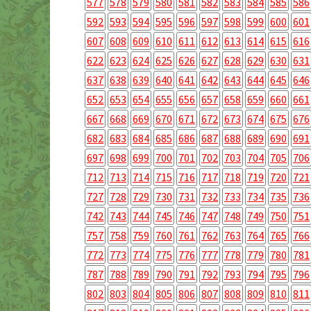
577
578
579
580
581
582
583
584
585
586
592
593
594
595
596
597
598
599
600
601
607
608
609
610
611
612
613
614
615
616
622
623
624
625
626
627
628
629
630
631
637
638
639
640
641
642
643
644
645
646
652
653
654
655
656
657
658
659
660
661
667
668
669
670
671
672
673
674
675
676
682
683
684
685
686
687
688
689
690
691
697
698
699
700
701
702
703
704
705
706
712
713
714
715
716
717
718
719
720
721
727
728
729
730
731
732
733
734
735
736
742
743
744
745
746
747
748
749
750
751
757
758
759
760
761
762
763
764
765
766
772
773
774
775
776
777
778
779
780
781
787
788
789
790
791
792
793
794
795
796
802
803
804
805
806
807
808
809
810
811