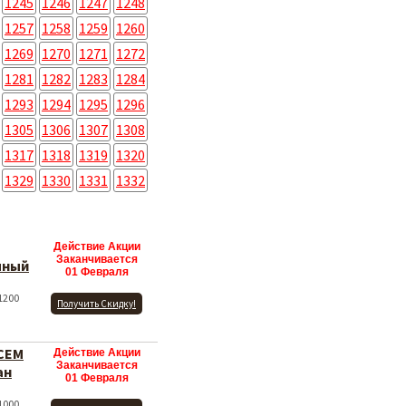
1245
1246
1247
1248
1257
1258
1259
1260
1269
1270
1271
1272
1281
1282
1283
1284
1293
1294
1295
1296
1305
1306
1307
1308
1317
1318
1319
1320
1329
1330
1331
1332
Действие Акции
Заканчивается
чный
01 Февраля
1200
Получить Скидку!
СЕМ
Действие Акции
Заканчивается
ан
01 Февраля
1000