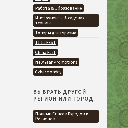
Работа & Образование
Инструменты & садовая
техника
Товары для туризма
11.11 FEST
China Fest
New Year Promotions
CyberMonday
ВЫБРАТЬ ДРУГОЙ
РЕГИОН ИЛИ ГОРОД:
Полный Список Городов и
Регионов