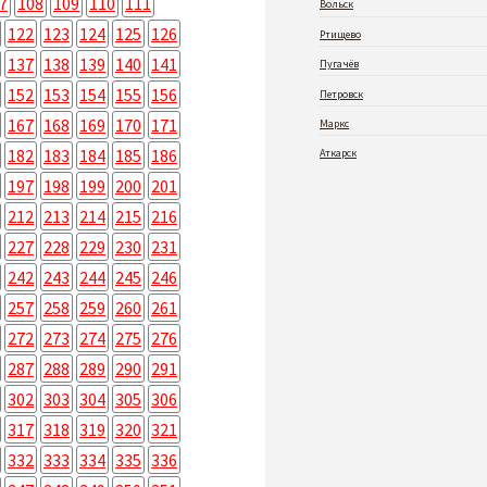
7
108
109
110
111
Вольск
122
123
124
125
126
Ртищево
137
138
139
140
141
Пугачёв
152
153
154
155
156
Петровск
167
168
169
170
171
Маркс
182
183
184
185
186
Аткарск
197
198
199
200
201
212
213
214
215
216
227
228
229
230
231
242
243
244
245
246
257
258
259
260
261
272
273
274
275
276
287
288
289
290
291
302
303
304
305
306
317
318
319
320
321
332
333
334
335
336