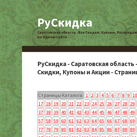
РуСкидка
Саратовская область - Все Скидки, Купоны, Распрода
на Одном Сайте
РуСкидка - Саратовская область 
Скидки, Купоны и Акции - Страниц
Страницы Каталога:
1
2
3
4
5
6
7
8
9
1
17
18
19
20
21
22
23
24
25
26
27
28
29
37
38
39
40
41
42
43
44
45
46
47
48
49
57
58
59
60
61
62
63
64
65
66
67
68
69
77
78
79
80
81
82
83
84
85
86
87
88
89