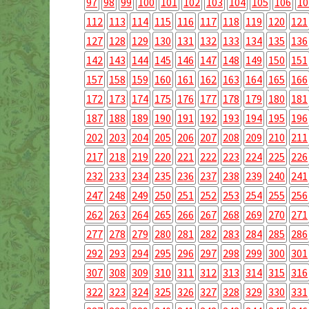
97
98
99
100
101
102
103
104
105
106
10
112
113
114
115
116
117
118
119
120
121
127
128
129
130
131
132
133
134
135
136
142
143
144
145
146
147
148
149
150
151
157
158
159
160
161
162
163
164
165
166
172
173
174
175
176
177
178
179
180
181
187
188
189
190
191
192
193
194
195
196
202
203
204
205
206
207
208
209
210
211
217
218
219
220
221
222
223
224
225
226
232
233
234
235
236
237
238
239
240
241
247
248
249
250
251
252
253
254
255
256
262
263
264
265
266
267
268
269
270
271
277
278
279
280
281
282
283
284
285
286
292
293
294
295
296
297
298
299
300
301
307
308
309
310
311
312
313
314
315
316
322
323
324
325
326
327
328
329
330
331