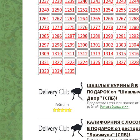
1237
1238
1239
1240
1241
1242
1243
1244
1249
1250
1251
1252
1253
1254
1255
1256
1261
1262
1263
1264
1265
1266
1267
1268
1273
1274
1275
1276
1277
1278
1279
1280
1285
1286
1287
1288
1289
1290
1291
1292
1297
1298
1299
1300
1301
1302
1303
1304
1309
1310
1311
1312
1313
1314
1315
1316
1321
1322
1323
1324
1325
1326
1327
1328
1333
1334
1335
ШАШЛЫК КУРИНЫЙ В
ПОДАРОК от "Шашлы
Двор" (СПБ)!
Предоставляется при заказе от 
Рейтинг:
рублей!
Узнать больше >>
КАЛИФОРНИЯ С ЛОСО
В ПОДАРОК от рестор
"Бричмула" (СПБ)!
Предоставляется при заказе от 