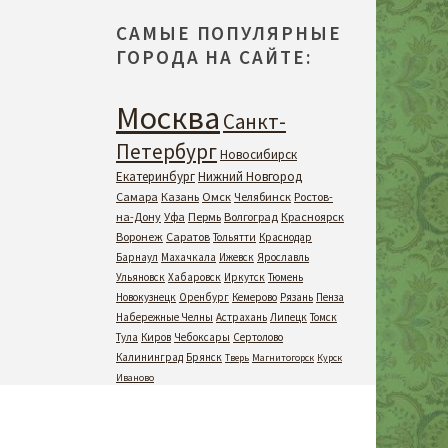
САМЫЕ ПОПУЛЯРНЫЕ
ГОРОДА НА САЙТЕ:
Москва
Санкт-
Петербург
Новосибирск
Екатеринбург
Нижний Новгород
Самара
Казань
Омск
Челябинск
Ростов-
на-Дону
Уфа
Пермь
Волгоград
Красноярск
Воронеж
Саратов
Тольятти
Краснодар
Барнаул
Махачкала
Ижевск
Ярославль
Ульяновск
Хабаровск
Иркутск
Тюмень
Новокузнецк
Оренбург
Кемерово
Рязань
Пенза
Набережные Челны
Астрахань
Липецк
Томск
Тула
Киров
Чебоксары
Сертолово
Калининград
Брянск
Тверь
Магнитогорск
Курск
Иваново