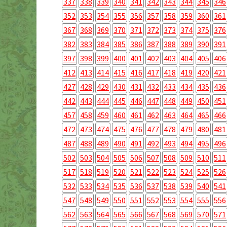
337
338
339
340
341
342
343
344
345
346
352
353
354
355
356
357
358
359
360
361
367
368
369
370
371
372
373
374
375
376
382
383
384
385
386
387
388
389
390
391
397
398
399
400
401
402
403
404
405
406
412
413
414
415
416
417
418
419
420
421
427
428
429
430
431
432
433
434
435
436
442
443
444
445
446
447
448
449
450
451
457
458
459
460
461
462
463
464
465
466
472
473
474
475
476
477
478
479
480
481
487
488
489
490
491
492
493
494
495
496
502
503
504
505
506
507
508
509
510
511
517
518
519
520
521
522
523
524
525
526
532
533
534
535
536
537
538
539
540
541
547
548
549
550
551
552
553
554
555
556
562
563
564
565
566
567
568
569
570
571