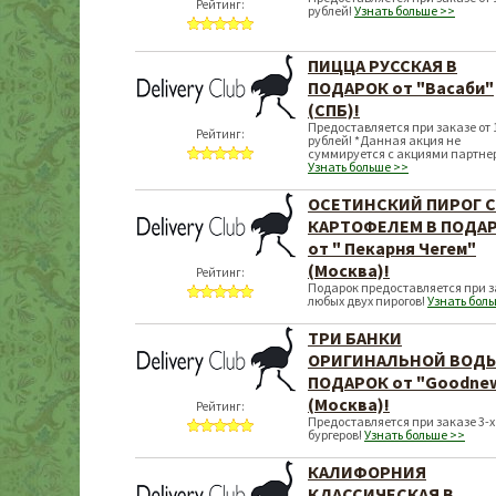
Рейтинг:
рублей!
Узнать больше >>
ПИЦЦА РУССКАЯ В
ПОДАРОК от "Васаби"
(СПБ)!
Предоставляется при заказе от 
Рейтинг:
рублей! *Данная акция не
суммируется с акциями партне
Узнать больше >>
ОСЕТИНСКИЙ ПИРОГ С
КАРТОФЕЛЕМ В ПОДА
от " Пекарня Чегем"
(Москва)!
Рейтинг:
Подарок предоставляется при з
любых двух пирогов!
Узнать бол
ТРИ БАНКИ
ОРИГИНАЛЬНОЙ ВОДЫ
ПОДАРОК от "Goodne
(Москва)!
Рейтинг:
Предоставляется при заказе 3-х
бургеров!
Узнать больше >>
КАЛИФОРНИЯ
КЛАССИЧЕСКАЯ В