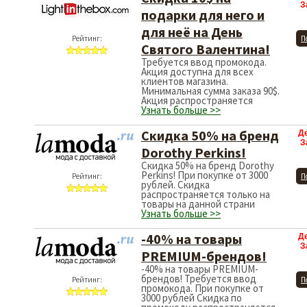
З
подарки для него и
для неё на День
Рейтинг:
П
Святого Валентина!
Требуется ввод промокода.
Акция доступна для всех
клиентов магазина.
Минимальная сумма заказа 90$.
Акция распространяется
Узнать больше >>
Скидка 50% на бренд
Д
З
Dorothy Perkins!
Скидка 50% на бренд Dorothy
Perkins! При покупке от 3000
Рейтинг:
П
рублей. Скидка
распространяется только на
товары на данной страни
Узнать больше >>
-40% на товары
Д
З
PREMIUM-брендов!
-40% на товары PREMIUM-
брендов! Требуется ввод
Рейтинг:
П
промокода. При покупке от
3000 рублей Скидка по