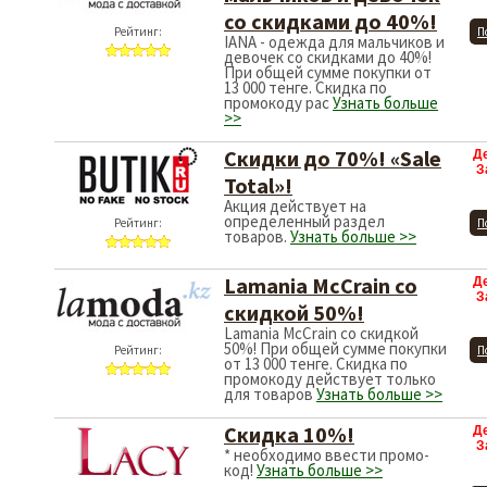
со скидками до 40%!
Рейтинг:
П
IANA - одежда для мальчиков и
девочек со скидками до 40%!
При общей сумме покупки от
13 000 тенге. Скидка по
промокоду рас
Узнать больше
>>
Скидки до 70%! «Sale
Д
З
Total»!
Акция действует на
определенный раздел
Рейтинг:
П
товаров.
Узнать больше >>
Lamania McCrain со
Д
З
скидкой 50%!
Lamania McCrain со скидкой
50%! При общей сумме покупки
Рейтинг:
П
от 13 000 тенге. Скидка по
промокоду действует только
для товаров
Узнать больше >>
Скидка 10%!
Д
З
* необходимо ввести промо-
код!
Узнать больше >>