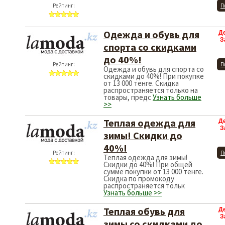
Рейтинг:
П
Одежда и обувь для
Д
З
спорта со скидками
до 40%!
Рейтинг:
П
Одежда и обувь для спорта со
скидками до 40%! При покупке
от 13 000 тенге. Скидка
распространяется только на
товары, предс
Узнать больше
>>
Теплая одежда для
Д
З
зимы! Скидки до
40%!
Рейтинг:
П
Теплая одежда для зимы!
Скидки до 40%! При общей
сумме покупки от 13 000 тенге.
Скидка по промокоду
распространяется тольк
Узнать больше >>
Теплая обувь для
Д
З
зимы со скидками до