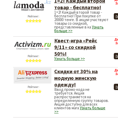
1=2! Каждый второй
З
товар - бесплатно!
1=2! Каждый второй товар -
бесплатно! При покупке от
Рейтинг:
П
20000 тенге. В акции участвуют
товары со скидкой,
представленные в ка
Узнать
больше >>
Квест-игра «Рейс
Д
З
9/11» со скидкой
50%!
Рейтинг:
П
Узнать больше >>
Скидки от 30% на
Д
З
модную женскую
одежду!
Рейтинг:
П
Ввод промо-кода не
требуется. Акция
распространяется на
определенную группу товаров.
Акция доступна для всех
клиентов мага
Узнать больше
>>