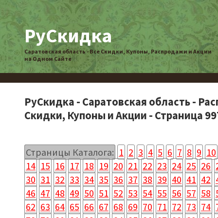
РуСкидка
Саратовская область - Все Скидки, Купоны, Распродажи и Акции
на Одном Сайте
РуСкидка - Саратовская область - Ра
Скидки, Купоны и Акции - Страница 99
Страницы Каталога:
1
2
3
4
5
6
7
8
9
10
14
15
16
17
18
19
20
21
22
23
24
25
26
30
31
32
33
34
35
36
37
38
39
40
41
42
46
47
48
49
50
51
52
53
54
55
56
57
58
62
63
64
65
66
67
68
69
70
71
72
73
74