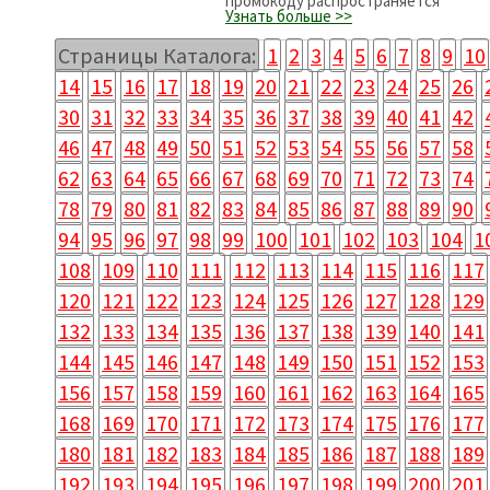
промокоду распространяется
Узнать больше >>
Страницы Каталога:
1
2
3
4
5
6
7
8
9
10
14
15
16
17
18
19
20
21
22
23
24
25
26
30
31
32
33
34
35
36
37
38
39
40
41
42
46
47
48
49
50
51
52
53
54
55
56
57
58
62
63
64
65
66
67
68
69
70
71
72
73
74
78
79
80
81
82
83
84
85
86
87
88
89
90
94
95
96
97
98
99
100
101
102
103
104
1
108
109
110
111
112
113
114
115
116
117
120
121
122
123
124
125
126
127
128
129
132
133
134
135
136
137
138
139
140
141
144
145
146
147
148
149
150
151
152
153
156
157
158
159
160
161
162
163
164
165
168
169
170
171
172
173
174
175
176
177
180
181
182
183
184
185
186
187
188
189
192
193
194
195
196
197
198
199
200
201