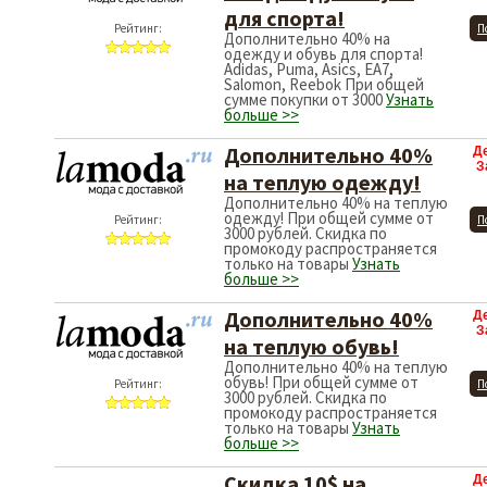
для спорта!
Рейтинг:
П
Дополнительно 40% на
одежду и обувь для спорта!
Adidas, Puma, Asics, EA7,
Salomon, Reebok При общей
сумме покупки от 3000
Узнать
больше >>
Дополнительно 40%
Д
З
на теплую одежду!
Дополнительно 40% на теплую
одежду! При общей сумме от
Рейтинг:
П
3000 рублей. Скидка по
промокоду распространяется
только на товары
Узнать
больше >>
Дополнительно 40%
Д
З
на теплую обувь!
Дополнительно 40% на теплую
обувь! При общей сумме от
Рейтинг:
П
3000 рублей. Скидка по
промокоду распространяется
только на товары
Узнать
больше >>
Скидка 10$ на
Д