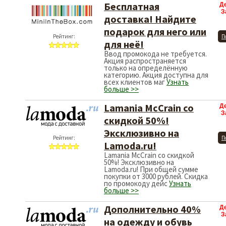
Бесплатная
Д
З
доставка! Найдите
подарок для него или
Рейтинг:
П
для неё!
Ввод промокода не требуется.
Акция распространяется
только на определённую
категорию. Акция доступна для
всех клиентов маг
Узнать
больше >>
Lamania McCrain со
Д
З
скидкой 50%!
Эксклюзивно на
Рейтинг:
П
Lamoda.ru!
Lamania McCrain со скидкой
50%! Эксклюзивно на
Lamoda.ru! При общей сумме
покупки от 3000 рублей. Скидка
по промокоду дейс
Узнать
больше >>
Дополнительно 40%
Д
З
на одежду и обувь