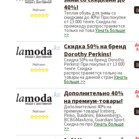
40%!
Рейтинг:
П
Теплая обувь для зимы со
скидками до 40%! При покупке
от 13 000 тенге. Скидка по
промокоду распространяется
только на това
Узнать больше
>>
Скидка 50% на бренд
Д
З
Dorothy Perkins!
Скидка 50% на бренд Dorothy
Perkins! При покупке от 13 000
Рейтинг:
П
тенге. Скидка
распространяется только на
товары на данной стран
Узнать
больше >>
Дополнительно 40%
Д
З
на премиум-товары!
Дополнительно 40% на
премиум-товары! Iceberg,
Рейтинг:
П
Pinko, Baldinini, Bikkembergs,
BCBGMaxAzria, Guardiani Sport.
Скидка по про
Узнать больше
>>
Д