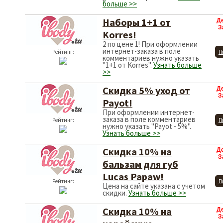
больше >>
Наборы 1+1 от
Д
З
Korres!
2 по цене 1! При оформлении
интернет-заказа в поле
Рейтинг:
П
комментариев нужно указать
"1+1 от Korres".
Узнать больше
>>
Скидка 5% уход от
Д
З
Payot!
При оформлении интернет-
заказа в поле комментариев
Рейтинг:
П
нужно указать "Payot - 5%".
Узнать больше >>
Скидка 10% на
Д
З
бальзам для губ
Lucas Papaw!
Рейтинг:
П
Цена на сайте указана с учетом
скидки.
Узнать больше >>
Скидка 10% на
Д
З