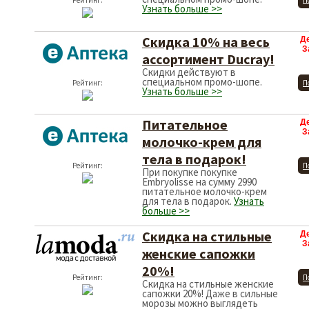
Рейтинг:
П
Узнать больше >>
Скидка 10% на весь
Д
З
ассортимент Ducray!
Скидки действуют в
специальном промо-шопе.
Рейтинг:
П
Узнать больше >>
Питательное
Д
З
молочко-крем для
тела в подарок!
Рейтинг:
П
При покупке покупке
Embryolisse на сумму 2990
питательное молочко-крем
для тела в подарок.
Узнать
больше >>
Скидка на стильные
Д
З
женские сапожки
20%!
Рейтинг:
П
Скидка на стильные женские
сапожки 20%! Даже в сильные
морозы можно выглядеть