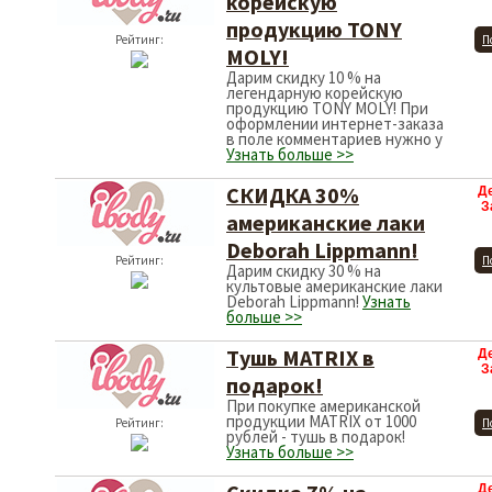
корейскую
продукцию TONY
Рейтинг:
П
MOLY!
Дарим скидку 10 % на
легендарную корейскую
продукцию TONY MOLY! При
оформлении интернет-заказа
в поле комментариев нужно у
Узнать больше >>
СКИДКА 30%
Д
З
американские лаки
Deborah Lippmann!
Рейтинг:
П
Дарим скидку 30 % на
культовые американские лаки
Deborah Lippmann!
Узнать
больше >>
Тушь MATRIX в
Д
З
подарок!
При покупке американской
продукции MATRIX от 1000
Рейтинг:
П
рублей - тушь в подарок!
Узнать больше >>
Д