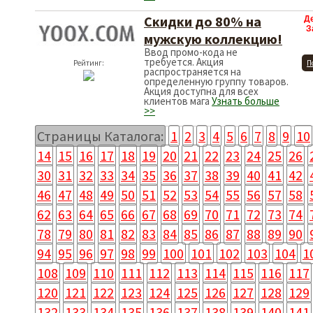
Скидки до 80% на
Д
З
мужскую коллекцию!
Ввод промо-кода не
требуется. Акция
Рейтинг:
П
распространяется на
определенную группу товаров.
Акция доступна для всех
клиентов мага
Узнать больше
>>
Страницы Каталога:
1
2
3
4
5
6
7
8
9
10
14
15
16
17
18
19
20
21
22
23
24
25
26
30
31
32
33
34
35
36
37
38
39
40
41
42
46
47
48
49
50
51
52
53
54
55
56
57
58
62
63
64
65
66
67
68
69
70
71
72
73
74
78
79
80
81
82
83
84
85
86
87
88
89
90
94
95
96
97
98
99
100
101
102
103
104
1
108
109
110
111
112
113
114
115
116
117
120
121
122
123
124
125
126
127
128
129
132
133
134
135
136
137
138
139
140
141