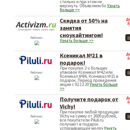
стильно и при этом не
мерзнуть. Объявляем бо
Узнать
больше >>
Скидка от 50% на
Д
З
занятия
сноукайтингом!
Рейтинг:
П
Узнать больше >>
Ксеникал №21 в
Д
З
подарок!
При покупке 2-х больших
упаковок Ксеникал №42 или
Рейтинг:
П
Ксеникал №84, Ксеникал №21 в
подарок. Период проведения
акции с 02.12.20
Узнать больше
>>
Получите подарок от
Д
З
Vichy!
При покупке любой продукции
Vichy на сумму от 2000 рублей,
Рейтинг:
П
все покупатели Piluli.ru
получают в подарок
успокаивающее молоч
Узнать