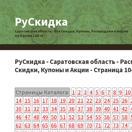
РуСкидка
Саратовская область - Все Скидки, Купоны, Распродажи и Акции
на Одном Сайте
РуСкидка - Саратовская область - Ра
Скидки, Купоны и Акции - Страница 10
Страницы Каталога:
1
2
3
4
5
6
7
8
9
10
14
15
16
17
18
19
20
21
22
23
24
25
26
30
31
32
33
34
35
36
37
38
39
40
41
42
46
47
48
49
50
51
52
53
54
55
56
57
58
62
63
64
65
66
67
68
69
70
71
72
73
74