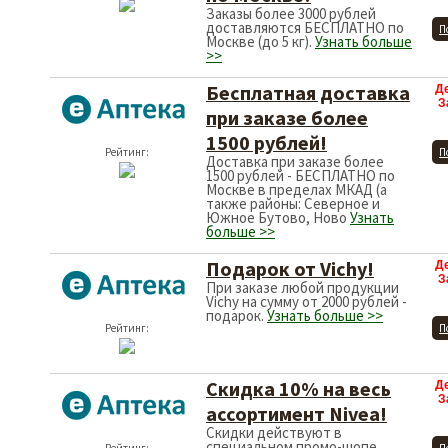
Заказы более 3000 рублей
доставляются БЕСПЛАТНО по
Рейтинг:
П
Москве (до 5 кг).
Узнать больше
>>
Бесплатная доставка
Д
З
при заказе более
1500 рублей!
Рейтинг:
П
Доставка при заказе более
1500 рублей - БЕСПЛАТНО по
Москве в пределах МКАД (а
также районы: Северное и
Южное Бутово, Ново
Узнать
больше >>
Подарок от Vichy!
Д
З
При заказе любой продукции
Vichy на сумму от 2000 рублей -
подарок.
Узнать больше >>
Рейтинг:
П
Скидка 10% на весь
Д
З
ассортимент Nivea!
Скидки действуют в
специальном промо-шопе.