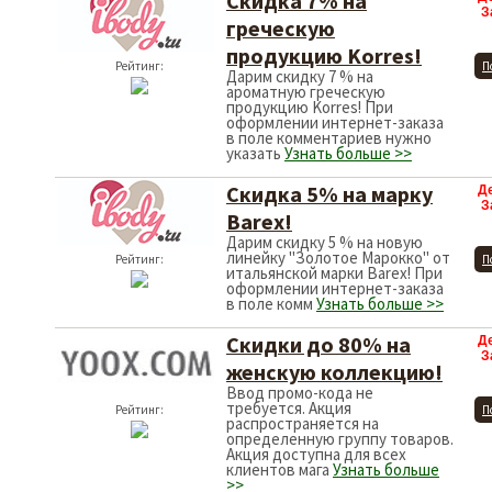
Скидка 7% на
З
греческую
продукцию Korres!
Рейтинг:
П
Дарим скидку 7 % на
ароматную греческую
продукцию Korres! При
оформлении интернет-заказа
в поле комментариев нужно
указать
Узнать больше >>
Скидка 5% на марку
Д
З
Barex!
Дарим скидку 5 % на новую
линейку "Золотое Марокко" от
Рейтинг:
П
итальянской марки Barex! При
оформлении интернет-заказа
в поле комм
Узнать больше >>
Скидки до 80% на
Д
З
женскую коллекцию!
Ввод промо-кода не
требуется. Акция
Рейтинг:
П
распространяется на
определенную группу товаров.
Акция доступна для всех
клиентов мага
Узнать больше
>>