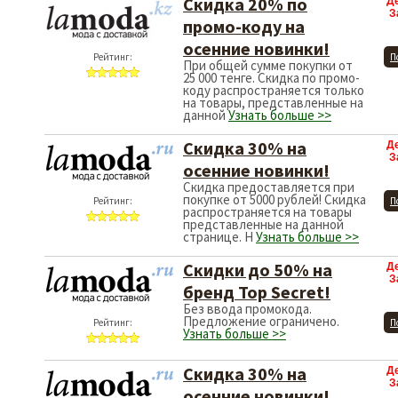
Скидка 20% по
Д
З
промо-коду на
осенние новинки!
Рейтинг:
П
При общей сумме покупки от
25 000 тенге. Скидка по промо-
коду распространяется только
на товары, представленные на
данной
Узнать больше >>
Скидка 30% на
Д
З
осенние новинки!
Скидка предоставляется при
покупке от 5000 рублей! Скидка
Рейтинг:
П
распространяется на товары
представленные на данной
странице. Н
Узнать больше >>
Скидки до 50% на
Д
З
бренд Top Secret!
Без ввода промокода.
Предложение ограничено.
Рейтинг:
П
Узнать больше >>
Скидка 30% на
Д
З
осенние новинки!