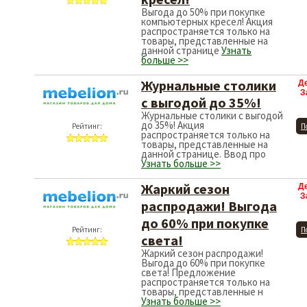
Выгода до 50% при покупке
компьютерных кресел! Акция
распространяется только на
товары, представленные на
данной странице
Узнать
больше >>
Журнальные столики
Д
З
с выгодой до 35%!
Журнальные столики с выгодой
до 35%! Акция
Рейтинг:
П
распространяется только на
товары, представленные на
данной странице. Ввод про
Узнать больше >>
Жаркий сезон
Д
З
распродажи! Выгода
до 60% при покупке
Рейтинг:
П
света!
Жаркий сезон распродажи!
Выгода до 60% при покупке
света! Предложение
распространяется только на
товары, представленные н
Узнать больше >>