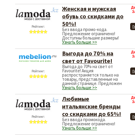
Женская и мужская
Д
З
обувь со скидками до
50%!
Рейтинг:
П
Без ввода промо-кода.
Предложение ограничено!
Доступны большие размеры!
Узнать больше >>
Выгода до 70% на
Д
З
свет от Favourite!
Выгода до 70% на свет от
Favourite! Акция
Рейтинг:
П
распространяется только на
товары, представленные на
данной странице. Предложен
Узнать больше >>
Любимые
Д
З
итальянские бренды
со скидками до 65%!
Рейтинг:
П
Без ввода промокода.
Предложение ограничено!
Узнать больше >>