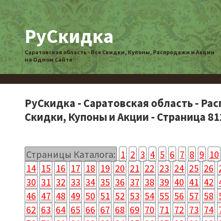
РуСкидка
Саратовская область - Все Скидки, Купоны, Распродажи и Акции
на Одном Сайте
РуСкидка - Саратовская область - Ра
Скидки, Купоны и Акции - Страница 81
Страницы Каталога:
1
2
3
4
5
6
7
8
9
10
14
15
16
17
18
19
20
21
22
23
24
25
26
30
31
32
33
34
35
36
37
38
39
40
41
42
46
47
48
49
50
51
52
53
54
55
56
57
58
62
63
64
65
66
67
68
69
70
71
72
73
74