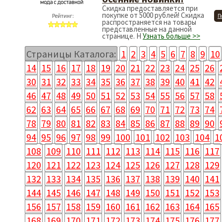
Скидка предоставляется при
покупке от 5000 рублей! Скидка
Рейтинг:
П
распространяется на товары
представленные на данной
странице. Н
Узнать больше >>
Страницы Каталога:
1
2
3
4
5
6
7
8
9
10
14
15
16
17
18
19
20
21
22
23
24
25
26
30
31
32
33
34
35
36
37
38
39
40
41
42
46
47
48
49
50
51
52
53
54
55
56
57
58
62
63
64
65
66
67
68
69
70
71
72
73
74
78
79
80
81
82
83
84
85
86
87
88
89
90
94
95
96
97
98
99
100
101
102
103
104
1
108
109
110
111
112
113
114
115
116
117
120
121
122
123
124
125
126
127
128
129
132
133
134
135
136
137
138
139
140
141
144
145
146
147
148
149
150
151
152
153
156
157
158
159
160
161
162
163
164
165
168
169
170
171
172
173
174
175
176
177