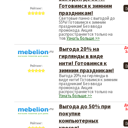
Готовимся к зимним
Рейтинг:
П
праздникам!
Световые панно с выгодой до
55%! Готовимся к зимним
праздникам! Без ввода
промокода. Акция
распространяется только на
тов
Узнать больше >>
Выгода 20% на
Д
З
гирлянды в виде
нити! Готовимся к
Рейтинг:
П
зимним праздникам!
Выгода 20% на гирлянды в
виде нити! Готовимся к зимним
праздникам! Без ввода
промокода. Акция
распространяется только на
Узнать больше >>
Выгода до 50% при
Д
З
покупке
компьютерных
Рейтинг:
П
кресел!