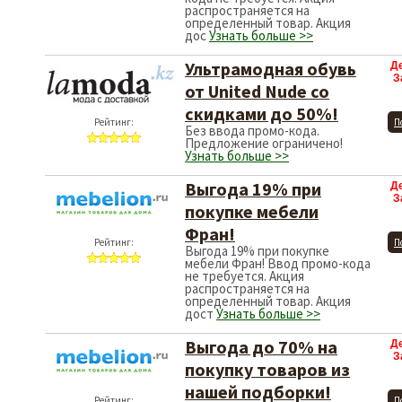
распространяется на
определенный товар. Акция
дос
Узнать больше >>
Ультрамодная обувь
Д
З
от United Nude со
скидками до 50%!
Рейтинг:
П
Без ввода промо-кода.
Предложение ограничено!
Узнать больше >>
Выгода 19% при
Д
З
покупке мебели
Фран!
Рейтинг:
П
Выгода 19% при покупке
мебели Фран! Ввод промо-кода
не требуется. Акция
распространяется на
определенный товар. Акция
дост
Узнать больше >>
Выгода до 70% на
Д
З
покупку товаров из
нашей подборки!
Рейтинг:
П