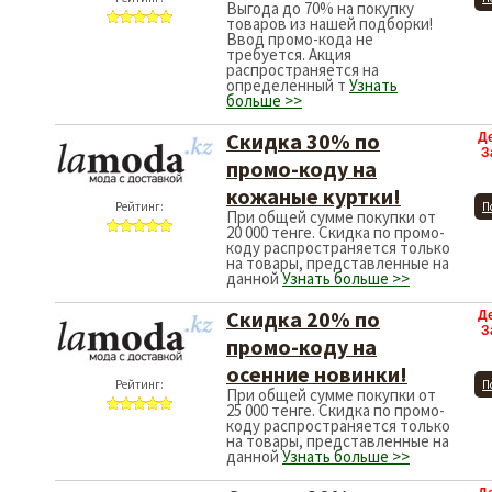
Выгода до 70% на покупку
товаров из нашей подборки!
Ввод промо-кода не
требуется. Акция
распространяется на
определенный т
Узнать
больше >>
Скидка 30% по
Д
З
промо-коду на
кожаные куртки!
Рейтинг:
П
При общей сумме покупки от
20 000 тенге. Скидка по промо-
коду распространяется только
на товары, представленные на
данной
Узнать больше >>
Скидка 20% по
Д
З
промо-коду на
осенние новинки!
Рейтинг:
П
При общей сумме покупки от
25 000 тенге. Скидка по промо-
коду распространяется только
на товары, представленные на
данной
Узнать больше >>