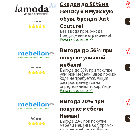
Скидки до 50% на
Д
З
женскую и мужскую
обувь бренда Just
Рейтинг:
П
Couture!
Без ввода промо-кода.
Предложение ограничено!
Узнать больше >>
Выгода до 56% при
Д
З
покупке уличной
мебели!
Рейтинг:
П
Выгода до 56% при покупке
уличной мебели! Ввод промо-
кода не требуется. Акция
распространяется на
определенный товар. Акци
Узнать больше >>
Выгода 20% при
Д
З
покупке мебели
Неман!
Рейтинг:
П
Выгода 20% при покупке
мебели Неман! Ввод промо-
кода не требуется. Акция