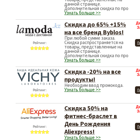
данной странице.
Дополнительная скидка по про
Узнать больше >>
Скидка до 65% +15%
Д
З
на все бренд Byblos!
При любой сумме заказа.
Скидка распространяется на
Рейтинг:
П
товары, представленные на
данной странице.
Дополнительная скидка по про
Узнать больше >>
Скидка -20% на все
Д
З
продукты!
Необходим ввод промокода.
Узнать больше >>
Рейтинг:
П
Скидка 50% на
Д
З
фитнес-браслет в
День Рождения
Рейтинг:
П
Aliexpress!
Узнать больше >>