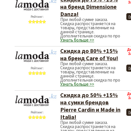
З
на бренд Dimensione
Danza!
Рейтинг:
П
При любой сумме заказа.
Скидка распространяется на
товары, представленные на
данной странице.
Дополнительная скидка по про
Узнать больше >>
Скидка до 80% +15%
Д
З
на бренд Care of You!
При любой сумме заказа.
Скидка распространяется на
Рейтинг:
П
товары, представленные на
данной странице.
Дополнительная скидка по про
Узнать больше >>
Скидка до 50% +15%
Д
З
на сумки брендов
Pierre Cardin и Made in
Рейтинг:
П
Italia!
При любой сумме заказа.
Скидка распространяется на
товары, представленные на