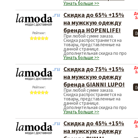
Узнать больше >>
Скидка до 65% +15%
Д
З
на мужскую одежду
бренда HOPENLIFE!
Рейтинг:
П
При любой сумме заказа.
Скидка распространяется на
товары, представленные на
данной странице.
Дополнительная скидка по про
Узнать больше >>
Скидка до 75% +15%
Д
З
на мужскую одежду
бренда GIANNI LUPO!
Рейтинг:
П
При любой сумме заказа.
Скидка распространяется на
товары, представленные на
данной странице.
Дополнительная скидка по про
Узнать больше >>
Скидка до 45% +15%
Д
З
на мужскую одежду