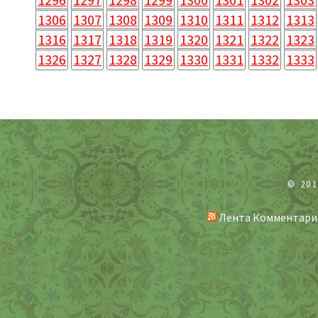
1306
1307
1308
1309
1310
1311
1312
1313
1316
1317
1318
1319
1320
1321
1322
1323
1326
1327
1328
1329
1330
1331
1332
1333
© 20
Лента Комментари