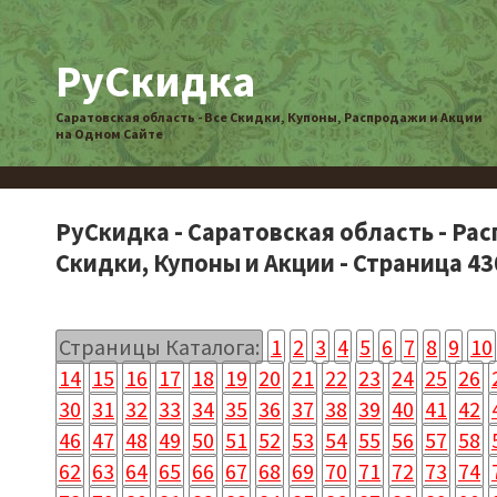
РуСкидка
Саратовская область - Все Скидки, Купоны, Распродажи и Акции
на Одном Сайте
РуСкидка - Саратовская область - Ра
Скидки, Купоны и Акции - Страница 43
Страницы Каталога:
1
2
3
4
5
6
7
8
9
10
14
15
16
17
18
19
20
21
22
23
24
25
26
30
31
32
33
34
35
36
37
38
39
40
41
42
46
47
48
49
50
51
52
53
54
55
56
57
58
62
63
64
65
66
67
68
69
70
71
72
73
74