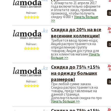
З
С 20 марта по 21 апреля 2017
года включительно оформите
и оплатите заказ, применив
промокод, чтобы получить
Рейтинг:
П
скидку 4 000 т
Узнать больше
>>
Скидка до 20% на все
Д
З
весенние коллекции!
Требуется ввод промо-кода;
Акция распространяется на
Рейтинг:
П
определенную группу
товаров; Акция доступна для
всех клиентов магазин
Узнать
больше >>
Скидка до 75% +15%
Д
З
на одежду больших
размеров!
Рейтинг:
П
При любой сумме заказа.
Скидка распространяется на
товары, представленные на
данной странице.
Дополнительная скидка по про
Узнать больше >>
Скидка до 75% +15%
Д