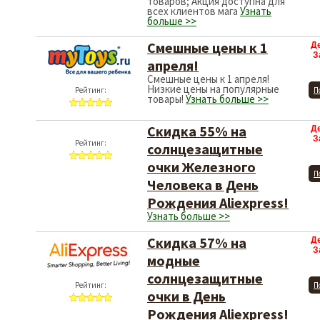
товаров; Акция доступна для
всех клиентов мага
Узнать
больше >>
Смешные цены к 1
Д
З
апреля!
Смешные цены к 1 апреля!
Низкие цены на популярные
Рейтинг:
П
товары!
Узнать больше >>
Скидка 55% на
Д
З
Рейтинг:
солнцезащитные
очки Железного
П
Человека в День
Рождения Aliexpress!
Узнать больше >>
Скидка 57% на
Д
З
модные
солнцезащитные
Рейтинг:
П
очки в День
Рождения Aliexpress!