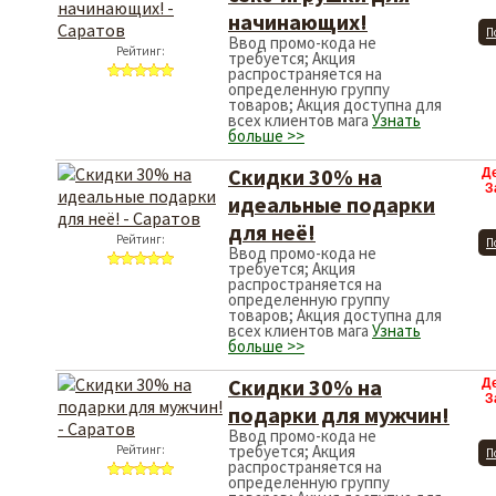
начинающих!
П
Ввод промо-кода не
Рейтинг:
требуется; Акция
распространяется на
определенную группу
товаров; Акция доступна для
всех клиентов мага
Узнать
больше >>
Скидки 30% на
Д
З
идеальные подарки
для неё!
Рейтинг:
П
Ввод промо-кода не
требуется; Акция
распространяется на
определенную группу
товаров; Акция доступна для
всех клиентов мага
Узнать
больше >>
Скидки 30% на
Д
З
подарки для мужчин!
Ввод промо-кода не
требуется; Акция
Рейтинг:
П
распространяется на
определенную группу