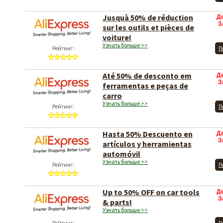
Jusquà 50% de réduction
Д
З
sur les outils et pièces de
voiture!
Узнать больше >>
Рейтинг:
П
Até 50% de desconto em
Д
З
ferramentas e peças de
carro
Узнать больше >>
Рейтинг:
П
Hasta 50% Descuento en
Д
З
artículos y herramientas
automóvil
Узнать больше >>
Рейтинг:
П
Up to 50% OFF on car tools
Д
З
& parts!
Узнать больше >>