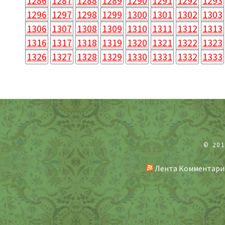
1286
1287
1288
1289
1290
1291
1292
1293
1296
1297
1298
1299
1300
1301
1302
1303
1306
1307
1308
1309
1310
1311
1312
1313
1316
1317
1318
1319
1320
1321
1322
1323
1326
1327
1328
1329
1330
1331
1332
1333
© 20
Лента Комментари