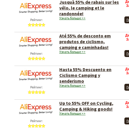
Jusquà 55% de rabais sur les
Д
З
vélo, le camping et le
randonnée!
Узнать больше >>
Рейтинг:
П
Até 55% de desconto em
Д
З
produtos de ciclismo,
camping e caminhadas!
Узнать больше >>
Рейтинг:
П
Hasta 55% Descuento en
Д
З
Ciclismo Camping y
senderismo
Узнать больше >>
Рейтинг:
П
Up to 55% OFF on Cycling,
Д
З
Camping & Hiking goods!
Узнать больше >>
Рейтинг:
П