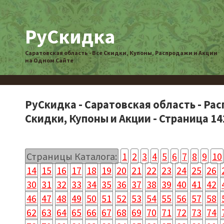
РуСкидка
Саратовская область - Все Скидки, Купоны, Распродажи и Акции
на Одном Сайте
РуСкидка - Саратовская область - Ра
Скидки, Купоны и Акции - Страница 14
Страницы Каталога:
1
2
3
4
5
6
7
8
9
10
14
15
16
17
18
19
20
21
22
23
24
25
26
30
31
32
33
34
35
36
37
38
39
40
41
42
46
47
48
49
50
51
52
53
54
55
56
57
58
62
63
64
65
66
67
68
69
70
71
72
73
74