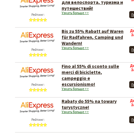
З
для велоспорта, туризма и
путешествий!
Узнать больше >>
Рейтинг:
П
Bis zu 55% Rabatt auf Waren
Д
З
für Radfahren, Camping und
Wandern!
Узнать больше >>
Рейтинг:
П
Fino al 55% di sconto sulle
Д
З
merci di biciclette,
campeggio e
escursionismo!
Рейтинг:
П
Узнать больше >>
Rabaty do 55% na towary
Д
З
turystyczne!
Узнать больше >>
Рейтинг:
П