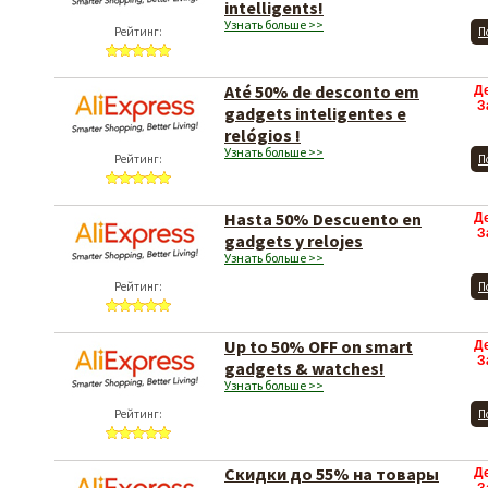
intelligents!
Узнать больше >>
Рейтинг:
П
Até 50% de desconto em
Д
З
gadgets inteligentes e
relógios !
Узнать больше >>
Рейтинг:
П
Hasta 50% Descuento en
Д
З
gadgets y relojes
Узнать больше >>
Рейтинг:
П
Up to 50% OFF on smart
Д
З
gadgets & watches!
Узнать больше >>
Рейтинг:
П
Скидки до 55% на товары
Д