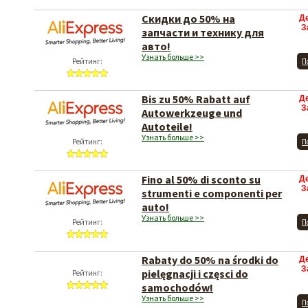
Скидки до 50% на
Д
З
запчасти и технику для
авто!
Узнать больше >>
Рейтинг:
П
Bis zu 50% Rabatt auf
Д
З
Autowerkzeuge und
Autoteile!
Узнать больше >>
Рейтинг:
П
Fino al 50% di sconto su
Д
З
strumenti e componenti per
auto!
Узнать больше >>
Рейтинг:
П
Rabaty do 50% na środki do
Д
З
pielęgnacji i częsci do
Рейтинг:
samochodów!
Узнать больше >>
П