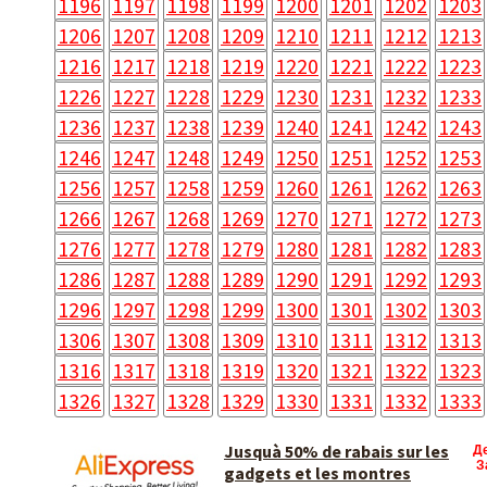
1196
1197
1198
1199
1200
1201
1202
1203
1206
1207
1208
1209
1210
1211
1212
1213
1216
1217
1218
1219
1220
1221
1222
1223
1226
1227
1228
1229
1230
1231
1232
1233
1236
1237
1238
1239
1240
1241
1242
1243
1246
1247
1248
1249
1250
1251
1252
1253
1256
1257
1258
1259
1260
1261
1262
1263
1266
1267
1268
1269
1270
1271
1272
1273
1276
1277
1278
1279
1280
1281
1282
1283
1286
1287
1288
1289
1290
1291
1292
1293
1296
1297
1298
1299
1300
1301
1302
1303
1306
1307
1308
1309
1310
1311
1312
1313
1316
1317
1318
1319
1320
1321
1322
1323
1326
1327
1328
1329
1330
1331
1332
1333
Jusquà 50% de rabais sur les
Д
З
gadgets et les montres