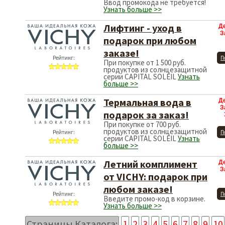
Ввод промокода не требуется!
Узнать больше >>
Лифтинг - уход в
Д
З
подарок при любом
заказе!
Рейтинг:
П
При покупке от 1 500 руб.
продуктов из солнцезащитной
серии CAPITAL SOLEIL
Узнать
больше >>
Термальная вода в
Д
З
подарок за заказ!
При покупке от 700 руб.
продуктов из солнцезащитной
Рейтинг:
П
серии CAPITAL SOLEIL
Узнать
больше >>
Летний комплимент
Д
З
от VICHY: подарок при
любом заказе!
Рейтинг:
П
Введите промо-код в корзине.
Узнать больше >>
Страницы Каталога:
1
2
3
4
5
6
7
8
9
10