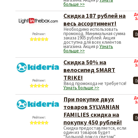
больше >>
Скидка 187 рублей на
Д
З
весь ассортимент!
Необходимо использовать
промокод. Минимальная сумма
Рейтинг:
П
заказа 1905 рублей. Акция
доступна для всех клиентов
магазина. Акция р
Узнать
больше >>
Скидка 50% на
Д
З
велосипед SMART
TRIKE!
Рейтинг:
П
Ввод промокода не требуется!
Узнать больше >>
При покупке двух
Д
З
товаров SYLVANIAN
FAMILIES скидка на
Рейтинг:
П
покупку 450 рублей!
Скидка предоставляется, если
один из товаров будет
"Большой дом со светом"