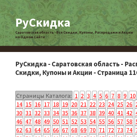
РуСкидка
Саратовская область - Все Скидки, Купоны, Распродажи и Акции
на Одном Сайте
РуСкидка - Саратовская область - Ра
Скидки, Купоны и Акции - Страница 11
Страницы Каталога:
1
2
3
4
5
6
7
8
9
10
14
15
16
17
18
19
20
21
22
23
24
25
26
30
31
32
33
34
35
36
37
38
39
40
41
42
46
47
48
49
50
51
52
53
54
55
56
57
58
62
63
64
65
66
67
68
69
70
71
72
73
74