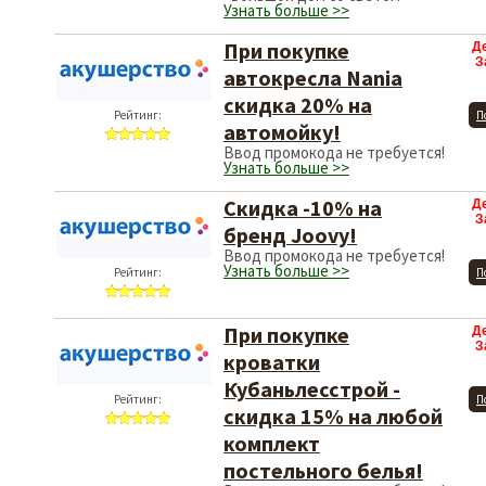
Узнать больше >>
При покупке
Д
З
автокресла Nania
скидка 20% на
Рейтинг:
П
автомойку!
Ввод промокода не требуется!
Узнать больше >>
Скидка -10% на
Д
З
бренд Joovy!
Ввод промокода не требуется!
Узнать больше >>
Рейтинг:
П
При покупке
Д
З
кроватки
Кубаньлесстрой -
Рейтинг:
П
скидка 15% на любой
комплект
постельного белья!