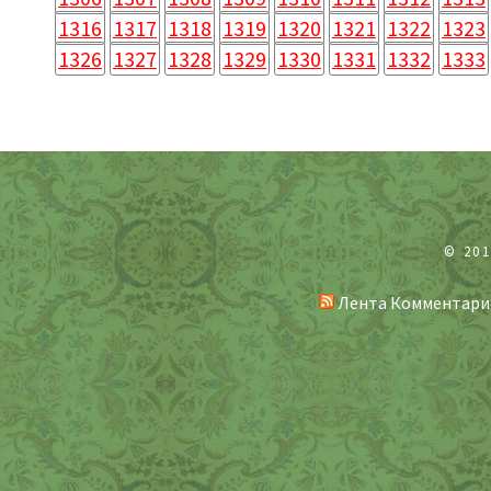
1316
1317
1318
1319
1320
1321
1322
1323
1326
1327
1328
1329
1330
1331
1332
1333
© 20
Лента Комментари