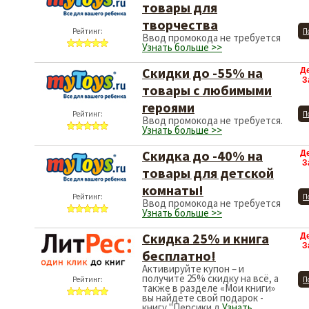
товары для
творчества
Рейтинг:
П
Ввод промокода не требуется
Узнать больше >>
Скидки до -55% на
Д
З
товары с любимыми
героями
Рейтинг:
П
Ввод промокода не требуется.
Узнать больше >>
Скидка до -40% на
Д
З
товары для детской
комнаты!
Рейтинг:
П
Ввод промокода не требуется
Узнать больше >>
Cкидка 25% и книга
Д
З
бесплатно!
Активируйте купон – и
получите 25% скидку на всё, а
Рейтинг:
П
также в разделе «Мои книги»
вы найдете свой подарок -
книгу "Персики д
Узнать