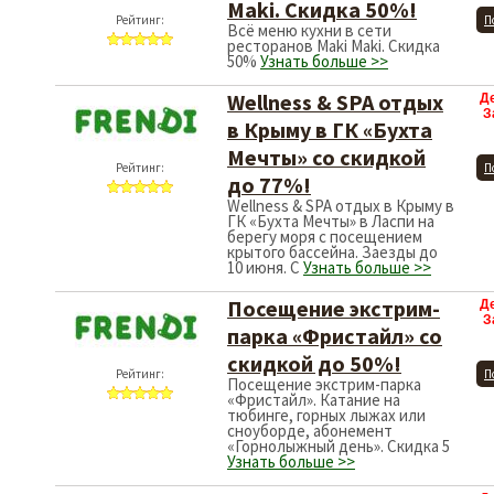
Maki. Скидка 50%!
Рейтинг:
П
Всё меню кухни в сети
ресторанов Maki Maki. Скидка
50%
Узнать больше >>
Wellness & SPA отдых
Д
З
в Крыму в ГК «Бухта
Мечты» со скидкой
Рейтинг:
П
до 77%!
Wellness & SPA отдых в Крыму в
ГК «Бухта Мечты» в Ласпи на
берегу моря с посещением
крытого бассейна. Заезды до
10 июня. С
Узнать больше >>
Посещение экстрим-
Д
З
парка «Фристайл» со
скидкой до 50%!
Рейтинг:
П
Посещение экстрим-парка
«Фристайл». Катание на
тюбинге, горных лыжах или
сноуборде, абонемент
«Горнолыжный день». Скидка 5
Узнать больше >>