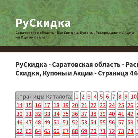
РуСкидка
Саратовская область - Все Скидки, Купоны, Распродажи и Акции
на Одном Сайте
РуСкидка - Саратовская область - Ра
Скидки, Купоны и Акции - Страница 44
Страницы Каталога:
1
2
3
4
5
6
7
8
9
10
14
15
16
17
18
19
20
21
22
23
24
25
26
30
31
32
33
34
35
36
37
38
39
40
41
42
46
47
48
49
50
51
52
53
54
55
56
57
58
62
63
64
65
66
67
68
69
70
71
72
73
74