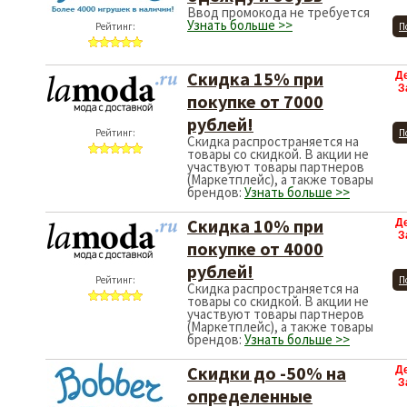
Ввод промокода не требуется
Узнать больше >>
Рейтинг:
П
Скидка 15% при
Д
З
покупке от 7000
рублей!
Рейтинг:
П
Скидка распространяется на
товары со скидкой. В акции не
участвуют товары партнеров
(Маркетплейс), а также товары
брендов:
Узнать больше >>
Скидка 10% при
Д
З
покупке от 4000
рублей!
Рейтинг:
П
Скидка распространяется на
товары со скидкой. В акции не
участвуют товары партнеров
(Маркетплейс), а также товары
брендов:
Узнать больше >>
Скидки до -50% на
Д
З
определенные