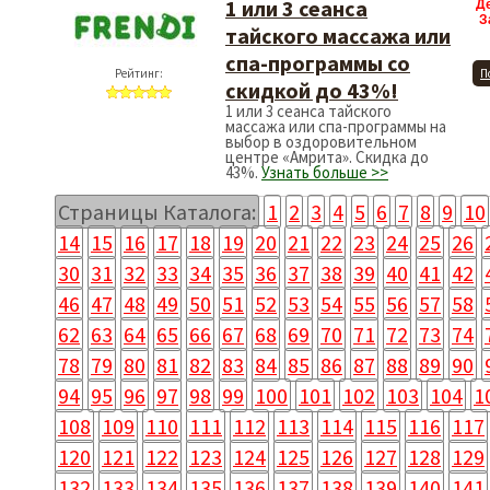
1 или 3 сеанса
Д
З
тайского массажа или
спа-программы со
Рейтинг:
П
скидкой до 43%!
1 или 3 сеанса тайского
массажа или спа-программы на
выбор в оздоровительном
центре «Амрита». Скидка до
43%.
Узнать больше >>
Страницы Каталога:
1
2
3
4
5
6
7
8
9
10
14
15
16
17
18
19
20
21
22
23
24
25
26
30
31
32
33
34
35
36
37
38
39
40
41
42
46
47
48
49
50
51
52
53
54
55
56
57
58
62
63
64
65
66
67
68
69
70
71
72
73
74
78
79
80
81
82
83
84
85
86
87
88
89
90
94
95
96
97
98
99
100
101
102
103
104
1
108
109
110
111
112
113
114
115
116
117
120
121
122
123
124
125
126
127
128
129
132
133
134
135
136
137
138
139
140
141