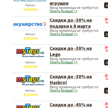
игрушки
Рейтинг:
П
Ввод промокода не требуется
Узнать больше >>
Скидки до -30% на
Д
З
подарки к 8 марта
Ввод промокода не требуется
Узнать больше >>
Рейтинг:
П
Скидки до -30% на
Д
З
Lego
Ввод промокода не требуется
Узнать больше >>
Рейтинг:
П
Скидки до -30% на
Д
З
Hasbro!
Ввод промокода не требуется
Узнать больше >>
Рейтинг:
П
Скидки до -45% на
Д
З