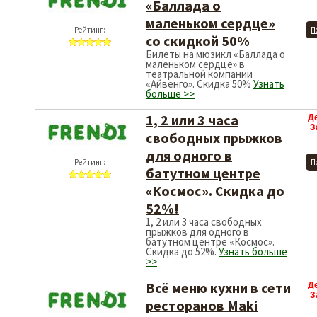
«Баллада о
маленьком сердце»
Рейтинг:
П
со скидкой 50%
Билеты на мюзикл «Баллада о
маленьком сердце» в
театральной компании
«Айвенго». Скидка 50%
Узнать
больше >>
1, 2 или 3 часа
Д
З
свободных прыжков
для одного в
Рейтинг:
П
батутном центре
«Космос». Скидка до
52%!
1, 2 или 3 часа свободных
прыжков для одного в
батутном центре «Космос».
Скидка до 52%.
Узнать больше
>>
Всё меню кухни в сети
Д
З
ресторанов Maki