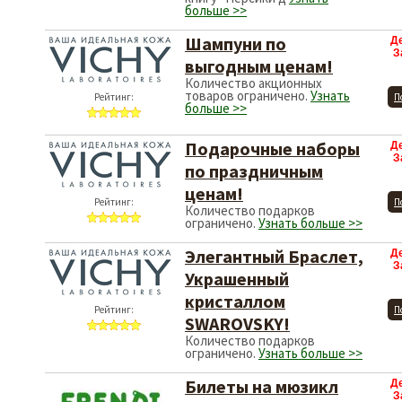
больше >>
Шампуни по
Д
З
выгодным ценам!
Количество акционных
товаров ограничено.
Узнать
Рейтинг:
П
больше >>
Подарочные наборы
Д
З
по праздничным
ценам!
Рейтинг:
П
Количество подарков
ограничено.
Узнать больше >>
Элегантный Браслет,
Д
З
Украшенный
кристаллом
Рейтинг:
П
SWAROVSKY!
Количество подарков
ограничено.
Узнать больше >>
Билеты на мюзикл
Д
З