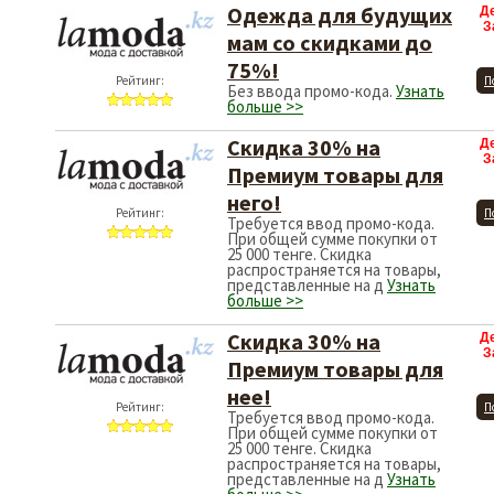
Одежда для будущих
Д
З
мам со скидками до
75%!
Рейтинг:
П
Без ввода промо-кода.
Узнать
больше >>
Скидка 30% на
Д
З
Премиум товары для
него!
Рейтинг:
П
Требуется ввод промо-кода.
При общей сумме покупки от
25 000 тенге. Скидка
распространяется на товары,
представленные на д
Узнать
больше >>
Скидка 30% на
Д
З
Премиум товары для
нее!
Рейтинг:
П
Требуется ввод промо-кода.
При общей сумме покупки от
25 000 тенге. Скидка
распространяется на товары,
представленные на д
Узнать