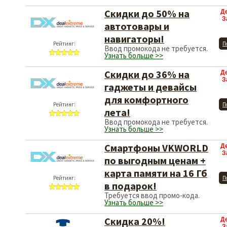
Скидки до 50% на
Д
З
автотовары и
навигаторы!
Рейтинг:
П
Ввод промокода не требуется.
Узнать больше >>
Скидки до 36% на
Д
З
гаджеты и девайсы
для комфортного
Рейтинг:
П
лета!
Ввод промокода не требуется.
Узнать больше >>
Смартфоны VKWORLD
Д
З
по выгодным ценам +
карта памяти на 16 Гб
Рейтинг:
П
в подарок!
Требуется ввод промо-кода.
Узнать больше >>
Скидка 20%!
Д
З