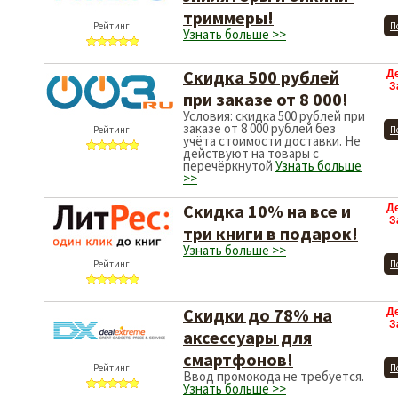
триммеры!
Рейтинг:
П
Узнать больше >>
Скидка 500 рублей
Д
З
при заказе от 8 000!
Условия: скидка 500 рублей при
заказе от 8 000 рублей без
Рейтинг:
П
учёта стоимости доставки. Не
действуют на товары с
перечёркнутой
Узнать больше
>>
Скидка 10% на все и
Д
З
три книги в подарок!
Узнать больше >>
Рейтинг:
П
Скидки до 78% на
Д
З
аксессуары для
смартфонов!
Рейтинг:
П
Ввод промокода не требуется.
Узнать больше >>