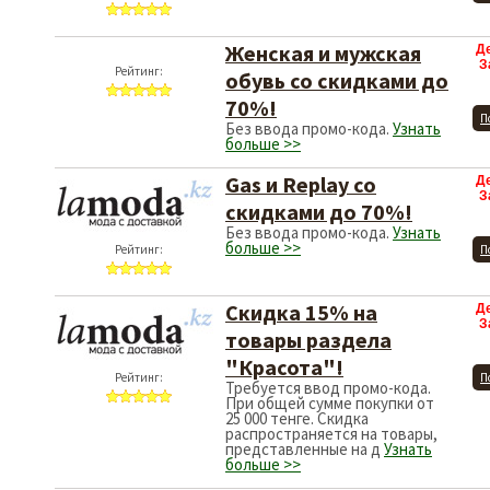
Женская и мужская
Д
З
Рейтинг:
обувь со скидками до
70%!
П
Без ввода промо-кода.
Узнать
больше >>
Gas и Replay со
Д
З
скидками до 70%!
Без ввода промо-кода.
Узнать
больше >>
Рейтинг:
П
Скидка 15% на
Д
З
товары раздела
"Красота"!
Рейтинг:
П
Требуется ввод промо-кода.
При общей сумме покупки от
25 000 тенге. Скидка
распространяется на товары,
представленные на д
Узнать
больше >>