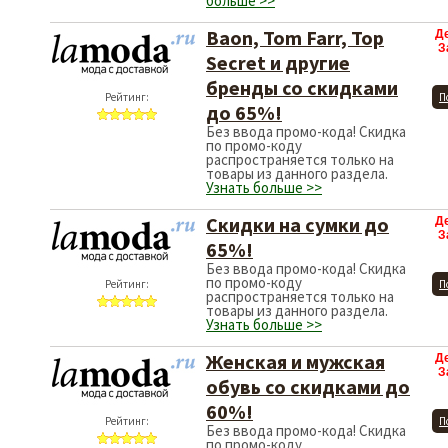
больше >>
Baon, Tom Farr, Top
Д
З
Secret и другие
бренды со скидками
Рейтинг:
П
до 65%!
Без ввода промо-кода! Скидка
по промо-коду
распространяется только на
товары из данного раздела.
Узнать больше >>
Скидки на сумки до
Д
З
65%!
Без ввода промо-кода! Скидка
по промо-коду
Рейтинг:
П
распространяется только на
товары из данного раздела.
Узнать больше >>
Женская и мужская
Д
З
обувь со скидками до
60%!
Рейтинг:
П
Без ввода промо-кода! Скидка
по промо-коду