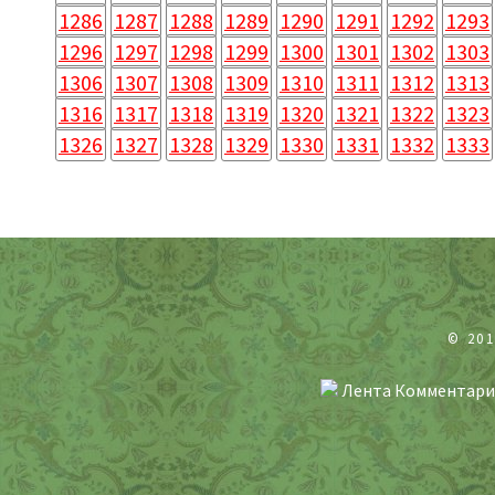
1286
1287
1288
1289
1290
1291
1292
1293
1296
1297
1298
1299
1300
1301
1302
1303
1306
1307
1308
1309
1310
1311
1312
1313
1316
1317
1318
1319
1320
1321
1322
1323
1326
1327
1328
1329
1330
1331
1332
1333
© 20
Лента Комментари