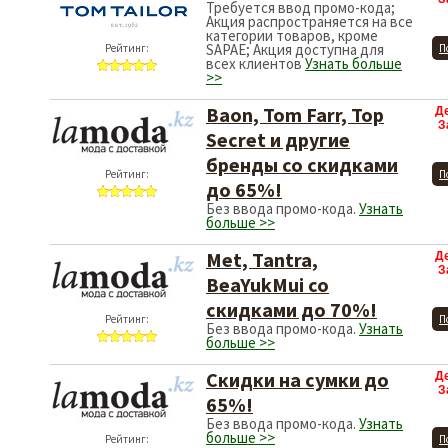
Требуется ввод промо-кода;
Акция распространяется на все
категории товаров, кроме
SAPAE; Акция доступна для
Рейтинг:
П
всех клиентов
Узнать больше
>>
Baon, Tom Farr, Top
Д
З
Secret и другие
бренды со скидками
Рейтинг:
П
до 65%!
Без ввода промо-кода.
Узнать
больше >>
Met, Tantra,
Д
З
BeaYukMui со
скидками до 70%!
Рейтинг:
П
Без ввода промо-кода.
Узнать
больше >>
Скидки на сумки до
Д
З
65%!
Без ввода промо-кода.
Узнать
больше >>
Рейтинг:
П