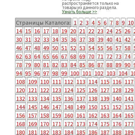
распространяется только на
товары из данного раздела.
Узнать больше >>
Страницы Каталога:
1
2
3
4
5
6
7
8
9
10
14
15
16
17
18
19
20
21
22
23
24
25
26
30
31
32
33
34
35
36
37
38
39
40
41
42
46
47
48
49
50
51
52
53
54
55
56
57
58
62
63
64
65
66
67
68
69
70
71
72
73
74
78
79
80
81
82
83
84
85
86
87
88
89
90
94
95
96
97
98
99
100
101
102
103
104
1
108
109
110
111
112
113
114
115
116
117
120
121
122
123
124
125
126
127
128
129
132
133
134
135
136
137
138
139
140
141
144
145
146
147
148
149
150
151
152
153
156
157
158
159
160
161
162
163
164
165
168
169
170
171
172
173
174
175
176
177
180
181
182
183
184
185
186
187
188
189