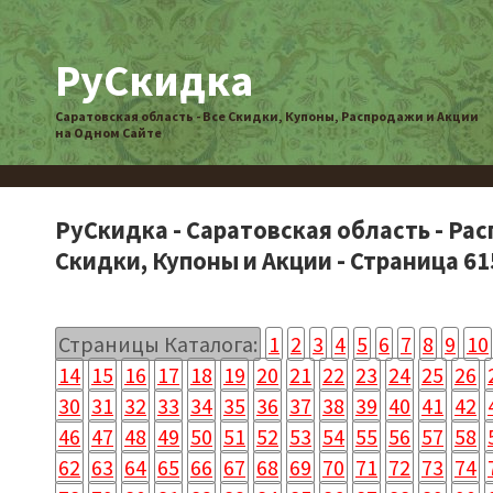
РуСкидка
Саратовская область - Все Скидки, Купоны, Распродажи и Акции
на Одном Сайте
РуСкидка - Саратовская область - Ра
Скидки, Купоны и Акции - Страница 61
Страницы Каталога:
1
2
3
4
5
6
7
8
9
10
14
15
16
17
18
19
20
21
22
23
24
25
26
30
31
32
33
34
35
36
37
38
39
40
41
42
46
47
48
49
50
51
52
53
54
55
56
57
58
62
63
64
65
66
67
68
69
70
71
72
73
74