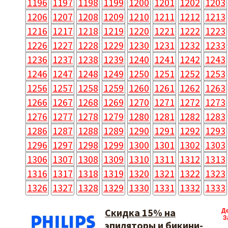
1196
1197
1198
1199
1200
1201
1202
1203
1206
1207
1208
1209
1210
1211
1212
1213
1216
1217
1218
1219
1220
1221
1222
1223
1226
1227
1228
1229
1230
1231
1232
1233
1236
1237
1238
1239
1240
1241
1242
1243
1246
1247
1248
1249
1250
1251
1252
1253
1256
1257
1258
1259
1260
1261
1262
1263
1266
1267
1268
1269
1270
1271
1272
1273
1276
1277
1278
1279
1280
1281
1282
1283
1286
1287
1288
1289
1290
1291
1292
1293
1296
1297
1298
1299
1300
1301
1302
1303
1306
1307
1308
1309
1310
1311
1312
1313
1316
1317
1318
1319
1320
1321
1322
1323
1326
1327
1328
1329
1330
1331
1332
1333
Скидка 15% на
Д
З
эпиляторы и бикини-