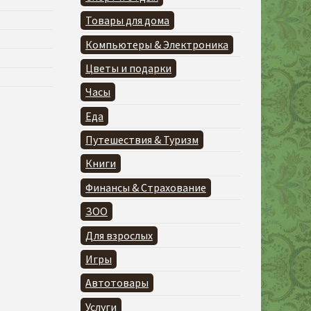
Товары для дома
Компьютеры & Электроника
Цветы и подарки
Часы
Еда
Путешествия & Туризм
Книги
Финансы & Страхование
ЗОО
Для взрослых
Игры
Автотовары
Услуги