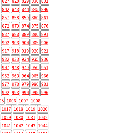
827
828
829
830
831
842
843
844
845
846
857
858
859
860
861
872
873
874
875
876
887
888
889
890
891
902
903
904
905
906
917
918
919
920
921
932
933
934
935
936
947
948
949
950
951
962
963
964
965
966
977
978
979
980
981
992
993
994
995
996
05
1006
1007
1008
1017
1018
1019
1020
1029
1030
1031
1032
1041
1042
1043
1044