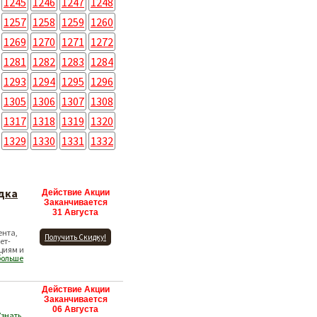
1245
1246
1247
1248
1257
1258
1259
1260
1269
1270
1271
1272
1281
1282
1283
1284
1293
1294
1295
1296
1305
1306
1307
1308
1317
1318
1319
1320
1329
1330
1331
1332
идка
Действие Акции
Заканчивается
31 Августа
ента,
Получить Скидку!
ет-
циям и
больше
Действие Акции
Заканчивается
06 Августа
Узнать