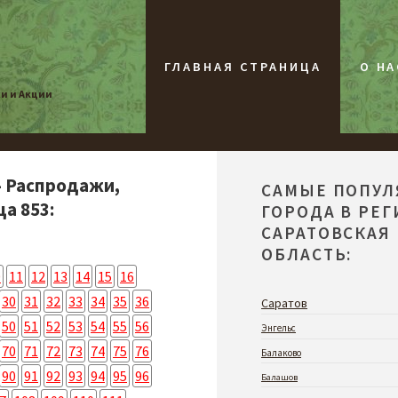
ГЛАВНАЯ СТРАНИЦА
О НА
жи и Акции
- Распродажи,
САМЫЕ ПОПУ
а 853:
ГОРОДА В РЕ
САРАТОВСКАЯ
ОБЛАСТЬ:
0
11
12
13
14
15
16
30
31
32
33
34
35
36
Саратов
50
51
52
53
54
55
56
Энгельс
70
71
72
73
74
75
76
Балаково
90
91
92
93
94
95
96
Балашов