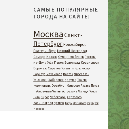
САМЫЕ ПОПУЛЯРНЫЕ
ГОРОДА НА САЙТЕ:
Москва
Санкт-
Петербург
Новосибирск
Екатеринбург
Нижний Новгород
Самара
Казань
Омск
Челябинск
Ростов-
на-Дону
Уфа
Пермь
Волгоград
Красноярск
Воронеж
Саратов
Тольятти
Краснодар
Барнаул
Махачкала
Ижевск
Ярославль
Ульяновск
Хабаровск
Иркутск
Тюмень
Новокузнецк
Оренбург
Кемерово
Рязань
Пенза
Набережные Челны
Астрахань
Липецк
Томск
Тула
Киров
Чебоксары
Сертолово
Калининград
Брянск
Тверь
Магнитогорск
Курск
Иваново