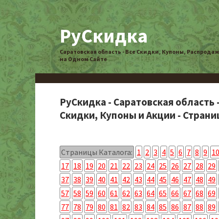
РуСкидка
Саратовская область - Все Скидки, Купоны, Распрода
на Одном Сайте
РуСкидка - Саратовская область 
Скидки, Купоны и Акции - Страниц
Страницы Каталога:
1
2
3
4
5
6
7
8
9
1
17
18
19
20
21
22
23
24
25
26
27
28
29
37
38
39
40
41
42
43
44
45
46
47
48
49
57
58
59
60
61
62
63
64
65
66
67
68
69
77
78
79
80
81
82
83
84
85
86
87
88
89