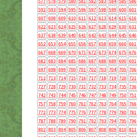
577
578
579
580
581
582
583
584
585
586
592
593
594
595
596
597
598
599
600
601
607
608
609
610
611
612
613
614
615
616
622
623
624
625
626
627
628
629
630
631
637
638
639
640
641
642
643
644
645
646
652
653
654
655
656
657
658
659
660
661
667
668
669
670
671
672
673
674
675
676
682
683
684
685
686
687
688
689
690
691
697
698
699
700
701
702
703
704
705
706
712
713
714
715
716
717
718
719
720
721
727
728
729
730
731
732
733
734
735
736
742
743
744
745
746
747
748
749
750
751
757
758
759
760
761
762
763
764
765
766
772
773
774
775
776
777
778
779
780
781
787
788
789
790
791
792
793
794
795
796
802
803
804
805
806
807
808
809
810
811