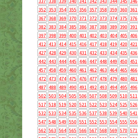
337
338
339
340
341
342
343
344
345
346
352
353
354
355
356
357
358
359
360
361
367
368
369
370
371
372
373
374
375
376
382
383
384
385
386
387
388
389
390
391
397
398
399
400
401
402
403
404
405
406
412
413
414
415
416
417
418
419
420
421
427
428
429
430
431
432
433
434
435
436
442
443
444
445
446
447
448
449
450
451
457
458
459
460
461
462
463
464
465
466
472
473
474
475
476
477
478
479
480
481
487
488
489
490
491
492
493
494
495
496
502
503
504
505
506
507
508
509
510
511
517
518
519
520
521
522
523
524
525
526
532
533
534
535
536
537
538
539
540
541
547
548
549
550
551
552
553
554
555
556
562
563
564
565
566
567
568
569
570
571