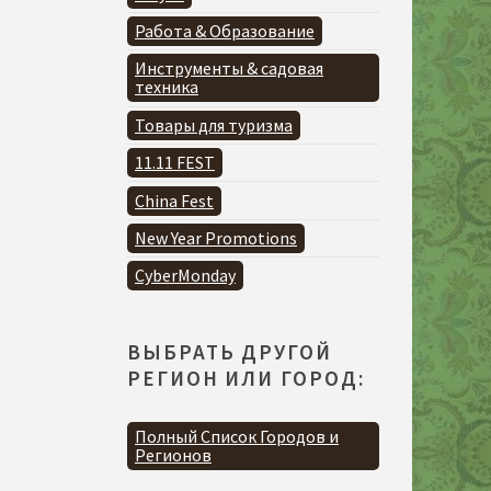
Работа & Образование
Инструменты & садовая
техника
Товары для туризма
11.11 FEST
China Fest
New Year Promotions
CyberMonday
ВЫБРАТЬ ДРУГОЙ
РЕГИОН ИЛИ ГОРОД:
Полный Список Городов и
Регионов