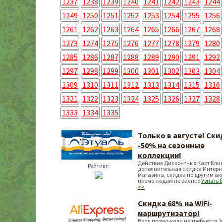
1237
1238
1239
1240
1241
1242
1243
1244
1249
1250
1251
1252
1253
1254
1255
1256
1261
1262
1263
1264
1265
1266
1267
1268
1273
1274
1275
1276
1277
1278
1279
1280
1285
1286
1287
1288
1289
1290
1291
1292
1297
1298
1299
1300
1301
1302
1303
1304
1309
1310
1311
1312
1313
1314
1315
1316
1321
1322
1323
1324
1325
1326
1327
1328
1333
1334
1335
Только в августе! Ск
-50% на сезонные
коллекции!
Действие Дисконтных Карт Кли
Рейтинг:
дополнительная скидка Интерн
магазина, скидка по другим ак
промо-кодам не распро
Узнать 
>>
Скидка 68% на WiFi-
маршрутизатор!
Ввод промо-кода не требуется.