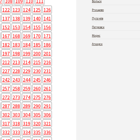
7
108
109
110
111
Вольск
122
123
124
125
126
Ртищево
137
138
139
140
141
Пугачёв
152
153
154
155
156
Петровск
167
168
169
170
171
Маркс
182
183
184
185
186
Аткарск
197
198
199
200
201
212
213
214
215
216
227
228
229
230
231
242
243
244
245
246
257
258
259
260
261
272
273
274
275
276
287
288
289
290
291
302
303
304
305
306
317
318
319
320
321
332
333
334
335
336