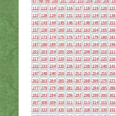
97
98
99
100
101
102
103
104
105
106
10
112
113
114
115
116
117
118
119
120
121
127
128
129
130
131
132
133
134
135
136
142
143
144
145
146
147
148
149
150
151
157
158
159
160
161
162
163
164
165
166
172
173
174
175
176
177
178
179
180
181
187
188
189
190
191
192
193
194
195
196
202
203
204
205
206
207
208
209
210
211
217
218
219
220
221
222
223
224
225
226
232
233
234
235
236
237
238
239
240
241
247
248
249
250
251
252
253
254
255
256
262
263
264
265
266
267
268
269
270
271
277
278
279
280
281
282
283
284
285
286
292
293
294
295
296
297
298
299
300
301
307
308
309
310
311
312
313
314
315
316
322
323
324
325
326
327
328
329
330
331