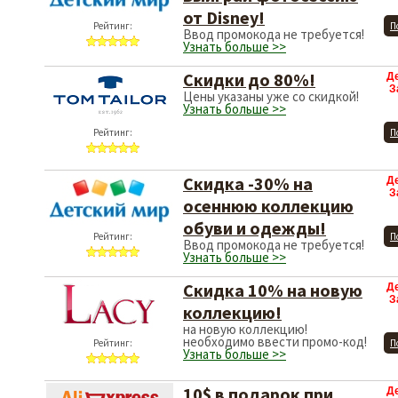
от Disney!
Рейтинг:
П
Ввод промокода не требуется!
Узнать больше >>
Скидки до 80%!
Д
З
Цены указаны уже со скидкой!
Узнать больше >>
Рейтинг:
П
Скидка -30% на
Д
З
осеннюю коллекцию
обуви и одежды!
Рейтинг:
П
Ввод промокода не требуется!
Узнать больше >>
Скидка 10% на новую
Д
З
коллекцию!
на новую коллекцию!
необходимо ввести промо-код!
Рейтинг:
П
Узнать больше >>
10$ в подарок при
Д