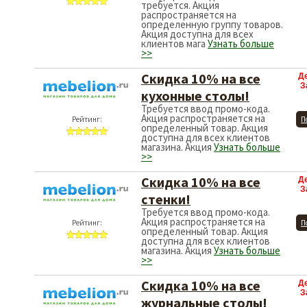
требуется. Акция
распространяется на
определенную группу товаров.
Акция доступна для всех
клиентов мага
Узнать больше
>>
Скидка 10% на все
Д
З
кухонные столы!
Требуется ввод промо-кода.
Акция распространяется на
Рейтинг:
П
определенный товар. Акция
доступна для всех клиентов
магазина. Акция
Узнать больше
>>
Скидка 10% на все
Д
З
стенки!
Требуется ввод промо-кода.
Акция распространяется на
Рейтинг:
П
определенный товар. Акция
доступна для всех клиентов
магазина. Акция
Узнать больше
>>
Скидка 10% на все
Д
З
журнальные столы!