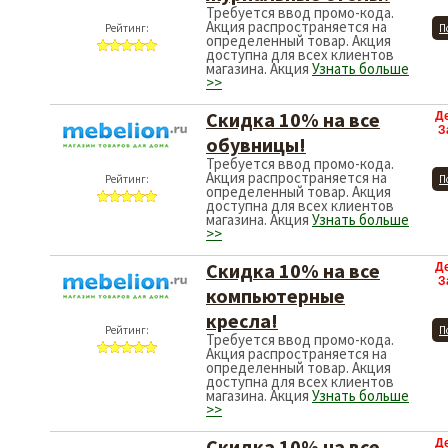
Требуется ввод промо-кода.
Акция распространяется на
Рейтинг:
П
определенный товар. Акция
доступна для всех клиентов
магазина. Акция
Узнать больше
>>
Скидка 10% на все
Д
З
обувницы!
Требуется ввод промо-кода.
Акция распространяется на
Рейтинг:
П
определенный товар. Акция
доступна для всех клиентов
магазина. Акция
Узнать больше
>>
Скидка 10% на все
Д
З
компьютерные
кресла!
Рейтинг:
П
Требуется ввод промо-кода.
Акция распространяется на
определенный товар. Акция
доступна для всех клиентов
магазина. Акция
Узнать больше
>>
Скидка 10% на все
Д