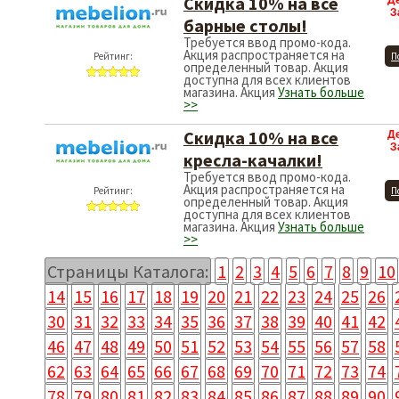
Скидка 10% на все
Д
З
барные столы!
Требуется ввод промо-кода.
Акция распространяется на
Рейтинг:
П
определенный товар. Акция
доступна для всех клиентов
магазина. Акция
Узнать больше
>>
Скидка 10% на все
Д
З
кресла-качалки!
Требуется ввод промо-кода.
Акция распространяется на
Рейтинг:
П
определенный товар. Акция
доступна для всех клиентов
магазина. Акция
Узнать больше
>>
Страницы Каталога:
1
2
3
4
5
6
7
8
9
10
14
15
16
17
18
19
20
21
22
23
24
25
26
30
31
32
33
34
35
36
37
38
39
40
41
42
46
47
48
49
50
51
52
53
54
55
56
57
58
62
63
64
65
66
67
68
69
70
71
72
73
74
78
79
80
81
82
83
84
85
86
87
88
89
90