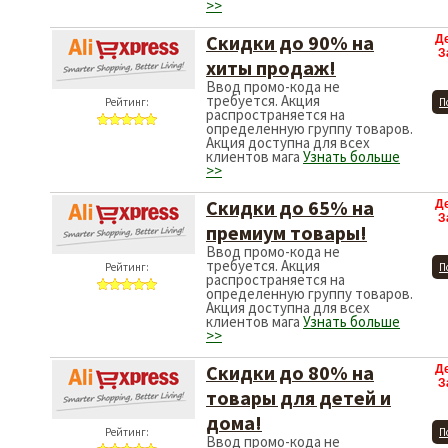
>>
Скидки до 90% на
Д
З
хиты продаж!
Ввод промо-кода не
требуется. Акция
Рейтинг:
П
распространяется на
определенную группу товаров.
Акция доступна для всех
клиентов мага
Узнать больше
>>
Скидки до 65% на
Д
З
премиум товары!
Ввод промо-кода не
требуется. Акция
Рейтинг:
П
распространяется на
определенную группу товаров.
Акция доступна для всех
клиентов мага
Узнать больше
>>
Скидки до 80% на
Д
З
товары для детей и
дома!
Рейтинг:
П
Ввод промо-кода не