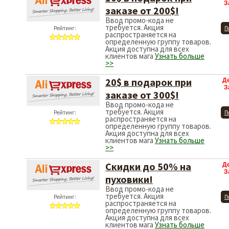
З
заказе от 200$!
Ввод промо-кода не
требуется. Акция
Рейтинг:
П
распространяется на
определенную группу товаров.
Акция доступна для всех
клиентов мага
Узнать больше
>>
20$ в подарок при
Д
З
заказе от 300$!
Ввод промо-кода не
требуется. Акция
Рейтинг:
П
распространяется на
определенную группу товаров.
Акция доступна для всех
клиентов мага
Узнать больше
>>
Скидки до 50% на
Д
З
пуховики!
Ввод промо-кода не
требуется. Акция
Рейтинг:
П
распространяется на
определенную группу товаров.
Акция доступна для всех
клиентов мага
Узнать больше