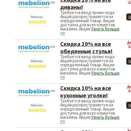
З
диваны!
Требуется ввод промо-кода.
Акция распространяется на
Рейтинг:
П
определенный товар. Акция
доступна для всех клиентов
магазина. Акция
Узнать больше
>>
Скидка 10% на все
Д
З
обеденные стулья!
Требуется ввод промо-кода.
Акция распространяется на
Рейтинг:
П
определенный товар. Акция
доступна для всех клиентов
магазина. Акция
Узнать больше
>>
Скидка 10% на все
Д
З
кухонные уголки!
Требуется ввод промо-кода.
Акция распространяется на
Рейтинг:
П
определенный товар. Акция
доступна для всех клиентов
магазина. Акция
Узнать больше
>>