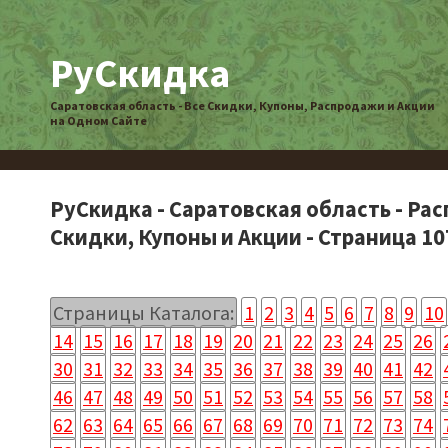
РуСкидка
Саратовская область - Все Скидки, Купоны, Распродажи и Акции
на Одном Сайте
РуСкидка - Саратовская область - Ра
Скидки, Купоны и Акции - Страница 10
Страницы Каталога:
1
2
3
4
5
6
7
8
9
10
14
15
16
17
18
19
20
21
22
23
24
25
26
30
31
32
33
34
35
36
37
38
39
40
41
42
46
47
48
49
50
51
52
53
54
55
56
57
58
62
63
64
65
66
67
68
69
70
71
72
73
74