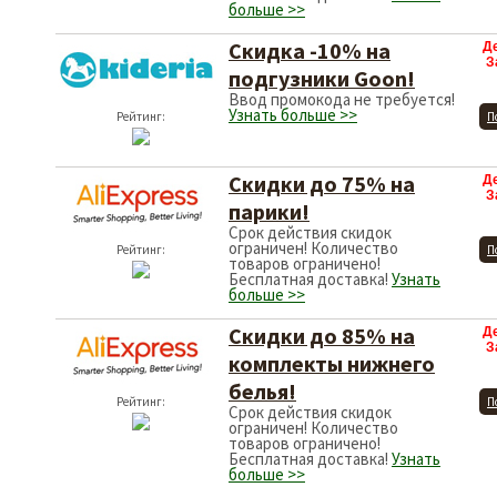
больше >>
Скидка -10% на
Д
З
подгузники Goon!
Ввод промокода не требуется!
Узнать больше >>
Рейтинг:
П
Скидки до 75% на
Д
З
парики!
Срок действия скидок
ограничен! Количество
Рейтинг:
П
товаров ограничено!
Бесплатная доставка!
Узнать
больше >>
Скидки до 85% на
Д
З
комплекты нижнего
белья!
Рейтинг:
П
Срок действия скидок
ограничен! Количество
товаров ограничено!
Бесплатная доставка!
Узнать
больше >>