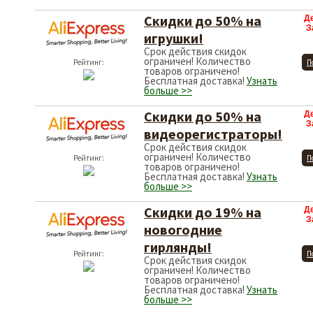
Скидки до 50% на
Д
З
игрушки!
Срок действия скидок
ограничен! Количество
Рейтинг:
П
товаров ограничено!
Бесплатная доставка!
Узнать
больше >>
Скидки до 50% на
Д
З
видеорегистраторы!
Срок действия скидок
ограничен! Количество
Рейтинг:
П
товаров ограничено!
Бесплатная доставка!
Узнать
больше >>
Скидки до 19% на
Д
З
новогодние
гирлянды!
Рейтинг:
П
Срок действия скидок
ограничен! Количество
товаров ограничено!
Бесплатная доставка!
Узнать
больше >>