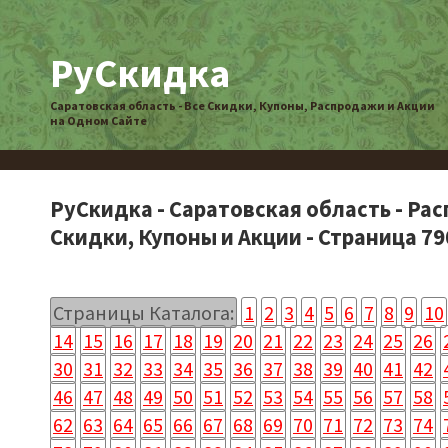
РуСкидка
Саратовская область - Все Скидки, Купоны, Распродажи и Акции
на Одном Сайте
РуСкидка - Саратовская область - Ра
Скидки, Купоны и Акции - Страница 79
Страницы Каталога:
1
2
3
4
5
6
7
8
9
10
14
15
16
17
18
19
20
21
22
23
24
25
26
30
31
32
33
34
35
36
37
38
39
40
41
42
46
47
48
49
50
51
52
53
54
55
56
57
58
62
63
64
65
66
67
68
69
70
71
72
73
74