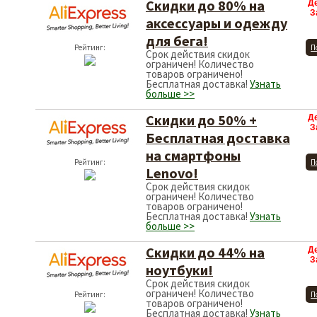
Скидки до 80% на
Д
З
аксессуары и одежду
для бега!
Рейтинг:
П
Срок действия скидок
ограничен! Количество
товаров ограничено!
Бесплатная доставка!
Узнать
больше >>
Скидки до 50% +
Д
З
Бесплатная доставка
на смартфоны
Рейтинг:
П
Lenovo!
Срок действия скидок
ограничен! Количество
товаров ограничено!
Бесплатная доставка!
Узнать
больше >>
Скидки до 44% на
Д
З
ноутбуки!
Срок действия скидок
ограничен! Количество
Рейтинг:
П
товаров ограничено!
Бесплатная доставка!
Узнать