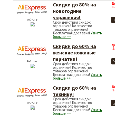
Скидки до 80% на
Д
З
новогодние
украшения!
Рейтинг:
П
Срок действия скидок
ограничен! Количество
товаров ограничено!
Бесплатная доставка!
Узнать
больше >>
Скидки до 60% на
Д
З
женские кожаные
перчатки!
Рейтинг:
П
Срок действия скидок
ограничен! Количество
товаров ограничено!
Бесплатная доставка!
Узнать
больше >>
Скидки до 60% на
Д
З
технику!
Срок действия скидок
ограничен! Количество
Рейтинг:
П
товаров ограничено!
Бесплатная доставка!
Узнать
больше >>