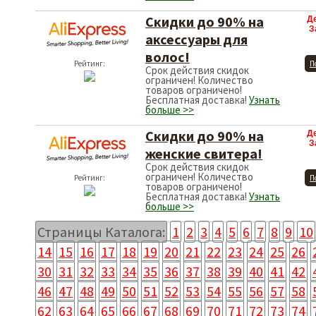
Скидки до 90% на
Д
З
аксессуары для
волос!
Рейтинг:
П
Срок действия скидок
ограничен! Количество
товаров ограничено!
Бесплатная доставка!
Узнать
больше >>
Скидки до 90% на
Д
З
женские свитера!
Срок действия скидок
ограничен! Количество
Рейтинг:
П
товаров ограничено!
Бесплатная доставка!
Узнать
больше >>
Страницы Каталога:
1
2
3
4
5
6
7
8
9
10
14
15
16
17
18
19
20
21
22
23
24
25
26
30
31
32
33
34
35
36
37
38
39
40
41
42
46
47
48
49
50
51
52
53
54
55
56
57
58
62
63
64
65
66
67
68
69
70
71
72
73
74