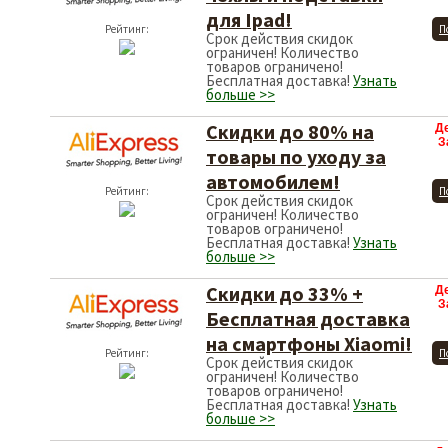
для Ipad!
Рейтинг:
П
Срок действия скидок
ограничен! Количество
товаров ограничено!
Бесплатная доставка!
Узнать
больше >>
Скидки до 80% на
Д
З
товары по уходу за
автомобилем!
Рейтинг:
П
Срок действия скидок
ограничен! Количество
товаров ограничено!
Бесплатная доставка!
Узнать
больше >>
Скидки до 33% +
Д
З
Бесплатная доставка
на смартфоны Xiaomi!
Рейтинг:
П
Срок действия скидок
ограничен! Количество
товаров ограничено!
Бесплатная доставка!
Узнать
больше >>