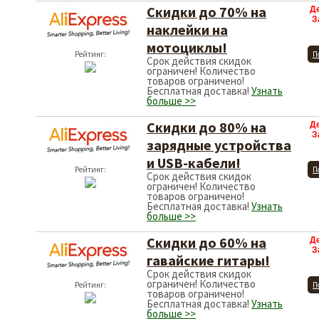
Скидки до 70% на
Д
З
наклейки на
мотоциклы!
Рейтинг:
П
Срок действия скидок
ограничен! Количество
товаров ограничено!
Бесплатная доставка!
Узнать
больше >>
Скидки до 80% на
Д
З
зарядные устройства
и USB-кабели!
Рейтинг:
П
Срок действия скидок
ограничен! Количество
товаров ограничено!
Бесплатная доставка!
Узнать
больше >>
Скидки до 60% на
Д
З
гавайские гитары!
Срок действия скидок
ограничен! Количество
Рейтинг:
П
товаров ограничено!
Бесплатная доставка!
Узнать
больше >>