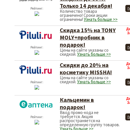
Только 14 декабря!
Рейтинг:
П
Количество товара
ограничено! Сроки акции
ограничены!
Узнать больше >>
Скидкa 15% на TONY
Д
З
MOLY+пробник в
подарок!
Рейтинг:
П
Цены на сайте указаны со
скидкой.
Узнать больше >>
Скидки до 20% на
Д
З
косметику MISSHA!
Цены на сайте указаны со
скидкой.
Узнать больше >>
Рейтинг:
П
Кальцемин в
Д
З
подарок!
Ввод промо-кода не
требуется. Акция
Рейтинг:
П
распространяется на
определенную группу товаров.
Узнать больше >>