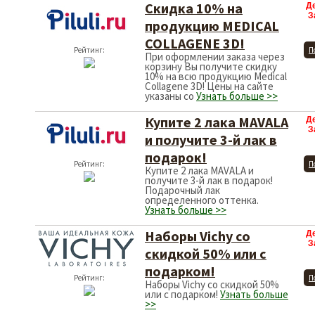
Скидка 10% на
Д
З
продукцию MEDICAL
COLLAGENE 3D!
Рейтинг:
П
При оформлении заказа через
корзину Вы получите скидку
10% на всю продукцию Medical
Collagene 3D! Цены на сайте
указаны со
Узнать больше >>
Купите 2 лака MAVALA
Д
З
и получите 3-й лак в
подарок!
Рейтинг:
П
Купите 2 лака MAVALA и
получите 3-й лак в подарок!
Подарочный лак
определенного оттенка.
Узнать больше >>
Наборы Vichy со
Д
З
скидкой 50% или с
подарком!
Рейтинг:
П
Наборы Vichy со скидкой 50%
или с подарком!
Узнать больше
>>