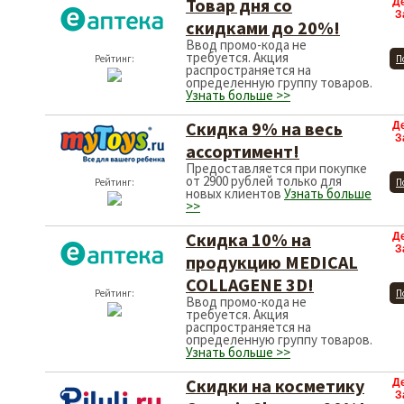
Товар дня со
Д
З
скидками до 20%!
Ввод промо-кода не
требуется. Акция
Рейтинг:
П
распространяется на
определенную группу товаров.
Узнать больше >>
Скидка 9% на весь
Д
З
ассортимент!
Предоставляется при покупке
от 2900 рублей только для
Рейтинг:
П
новых клиентов
Узнать больше
>>
Скидка 10% на
Д
З
продукцию MEDICAL
COLLAGENE 3D!
Рейтинг:
П
Ввод промо-кода не
требуется. Акция
распространяется на
определенную группу товаров.
Узнать больше >>
Скидки на косметику
Д
З