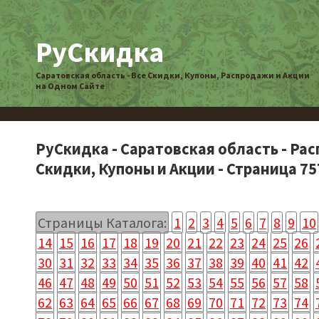
РуСкидка
Саратовская область - Все Скидки, Купоны, Распродажи и Акции
на Одном Сайте
РуСкидка - Саратовская область - Ра
Скидки, Купоны и Акции - Страница 75
Страницы Каталога:
1
2
3
4
5
6
7
8
9
10
14
15
16
17
18
19
20
21
22
23
24
25
26
30
31
32
33
34
35
36
37
38
39
40
41
42
46
47
48
49
50
51
52
53
54
55
56
57
58
62
63
64
65
66
67
68
69
70
71
72
73
74