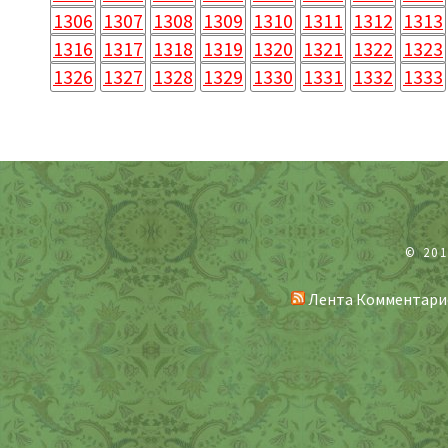
1306
1307
1308
1309
1310
1311
1312
1313
1316
1317
1318
1319
1320
1321
1322
1323
1326
1327
1328
1329
1330
1331
1332
1333
© 20
Лента Комментари