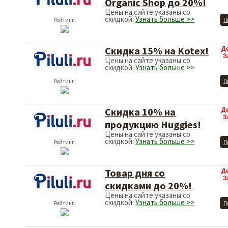
Organic Shop до 20%!
Цены на сайте указаны со
скидкой.
Узнать больше >>
Рейтинг:
П
Скидка 15% на Kotex!
Д
З
Цены на сайте указаны со
скидкой.
Узнать больше >>
Рейтинг:
П
Скидка 10% на
Д
З
продукцию Huggies!
Цены на сайте указаны со
скидкой.
Узнать больше >>
Рейтинг:
П
Товар дня со
Д
З
скидками до 20%!
Цены на сайте указаны со
скидкой.
Узнать больше >>
Рейтинг:
П