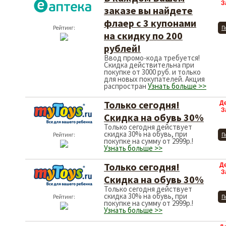
З
заказе вы найдете
флаер с 3 купонами
Рейтинг:
П
на скидку по 200
рублей!
Ввод промо-кода требуется!
Скидка действительна при
покупке от 3000 руб. и только
для новых покупателей. Акция
распростран
Узнать больше >>
Только сегодня!
Д
З
Скидка на обувь 30%
Только сегодня действует
скидка 30% на обувь, при
Рейтинг:
П
покупке на сумму от 2999р.!
Узнать больше >>
Только сегодня!
Д
З
Скидка на обувь 30%
Только сегодня действует
скидка 30% на обувь, при
Рейтинг:
П
покупке на сумму от 2999р.!
Узнать больше >>