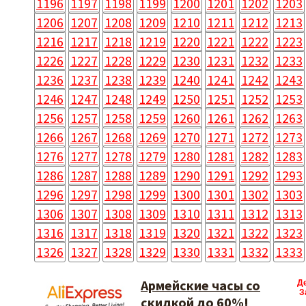
1196
1197
1198
1199
1200
1201
1202
1203
1206
1207
1208
1209
1210
1211
1212
1213
1216
1217
1218
1219
1220
1221
1222
1223
1226
1227
1228
1229
1230
1231
1232
1233
1236
1237
1238
1239
1240
1241
1242
1243
1246
1247
1248
1249
1250
1251
1252
1253
1256
1257
1258
1259
1260
1261
1262
1263
1266
1267
1268
1269
1270
1271
1272
1273
1276
1277
1278
1279
1280
1281
1282
1283
1286
1287
1288
1289
1290
1291
1292
1293
1296
1297
1298
1299
1300
1301
1302
1303
1306
1307
1308
1309
1310
1311
1312
1313
1316
1317
1318
1319
1320
1321
1322
1323
1326
1327
1328
1329
1330
1331
1332
1333
Армейские часы со
Д
З
скидкой до 60%!