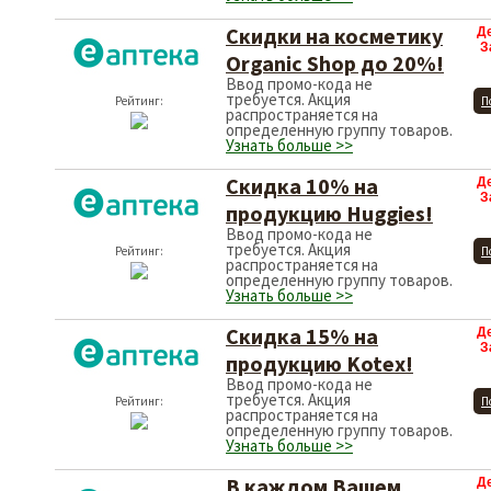
Скидки на косметику
Д
З
Organic Shop до 20%!
Ввод промо-кода не
требуется. Акция
Рейтинг:
П
распространяется на
определенную группу товаров.
Узнать больше >>
Скидка 10% на
Д
З
продукцию Huggies!
Ввод промо-кода не
требуется. Акция
Рейтинг:
П
распространяется на
определенную группу товаров.
Узнать больше >>
Скидка 15% на
Д
З
продукцию Kotex!
Ввод промо-кода не
требуется. Акция
Рейтинг:
П
распространяется на
определенную группу товаров.
Узнать больше >>
В каждом Вашем
Д