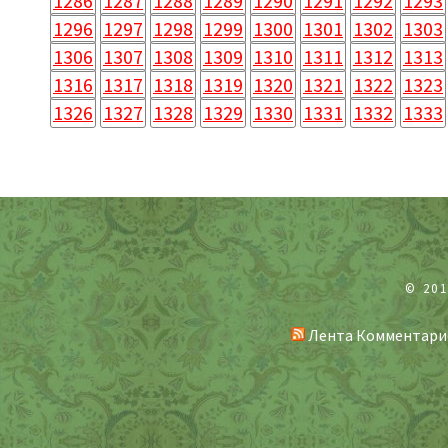
1286
1287
1288
1289
1290
1291
1292
1293
1296
1297
1298
1299
1300
1301
1302
1303
1306
1307
1308
1309
1310
1311
1312
1313
1316
1317
1318
1319
1320
1321
1322
1323
1326
1327
1328
1329
1330
1331
1332
1333
© 20
Лента Комментари