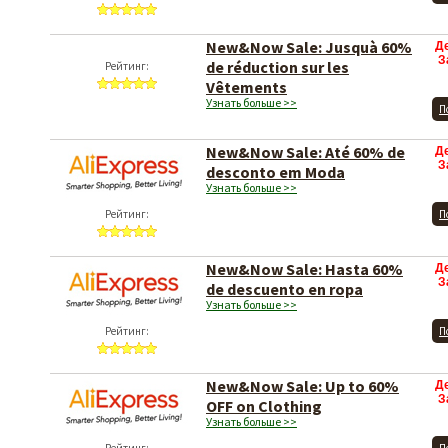
New&Now Sale: Jusquà 60%
Д
З
de réduction sur les
Рейтинг:
Vêtements
Узнать больше >>
П
New&Now Sale: Até 60% de
Д
З
desconto em Moda
Узнать больше >>
Рейтинг:
П
New&Now Sale: Hasta 60%
Д
З
de descuento en ropa
Узнать больше >>
Рейтинг:
П
New&Now Sale: Up to 60%
Д
З
OFF on Clothing
Узнать больше >>