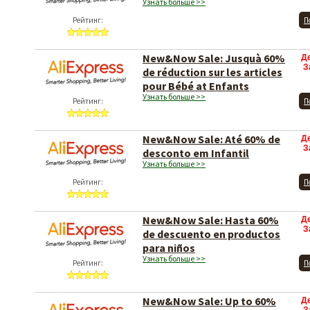
Узнать больше >>
Рейтинг:
П
New&Now Sale: Jusquà 60%
Д
З
de réduction sur les articles
pour Bébé at Enfants
Узнать больше >>
Рейтинг:
П
New&Now Sale: Até 60% de
Д
З
desconto em Infantil
Узнать больше >>
Рейтинг:
П
New&Now Sale: Hasta 60%
Д
З
de descuento en productos
para niños
Узнать больше >>
Рейтинг:
П
New&Now Sale: Up to 60%
Д