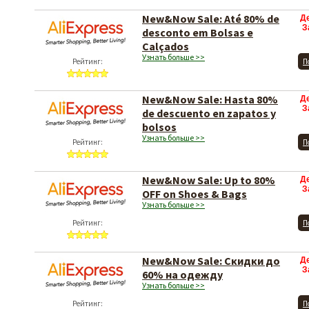
New&Now Sale: Até 80% de
Д
З
desconto em Bolsas e
Calçados
Узнать больше >>
Рейтинг:
П
New&Now Sale: Hasta 80%
Д
З
de descuento en zapatos y
bolsos
Узнать больше >>
Рейтинг:
П
New&Now Sale: Up to 80%
Д
З
OFF on Shoes & Bags
Узнать больше >>
Рейтинг:
П
New&Now Sale: Скидки до
Д
З
60% на одежду
Узнать больше >>
Рейтинг:
П