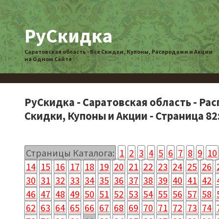
РуСкидка
Саратовская область - Все Скидки, Купоны, Распродажи и Акции
на Одном Сайте
РуСкидка - Саратовская область - Ра
Скидки, Купоны и Акции - Страница 82
Страницы Каталога:
1
2
3
4
5
6
7
8
9
10
14
15
16
17
18
19
20
21
22
23
24
25
26
30
31
32
33
34
35
36
37
38
39
40
41
42
46
47
48
49
50
51
52
53
54
55
56
57
58
62
63
64
65
66
67
68
69
70
71
72
73
74