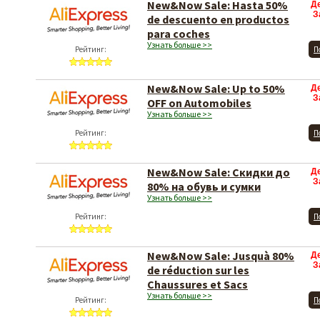
New&Now Sale: Hasta 50%
Д
З
de descuento en productos
para coches
Узнать больше >>
Рейтинг:
П
New&Now Sale: Up to 50%
Д
З
OFF on Automobiles
Узнать больше >>
Рейтинг:
П
New&Now Sale: Скидки до
Д
З
80% на обувь и сумки
Узнать больше >>
Рейтинг:
П
New&Now Sale: Jusquà 80%
Д
З
de réduction sur les
Chaussures et Sacs
Узнать больше >>
Рейтинг:
П