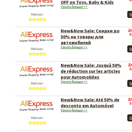
З
OFF on Toys, Baby & Kids
Узнать больше >>
Рейтинг:
П
New&Now Sale: Скидки до
Д
З
50% на товары для
автомобилей
Узнать больше >>
Рейтинг:
П
New&Now Sale: Jusquà 50%
Д
З
de réduction sur les articles
pour Automobiles
Узнать больше >>
Рейтинг:
П
New&Now Sale: Até 50% de
Д
З
desconto em Automóvel
Узнать больше >>
Рейтинг:
П