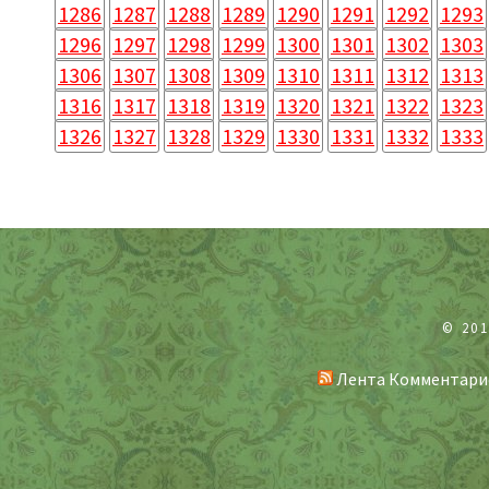
1286
1287
1288
1289
1290
1291
1292
1293
1296
1297
1298
1299
1300
1301
1302
1303
1306
1307
1308
1309
1310
1311
1312
1313
1316
1317
1318
1319
1320
1321
1322
1323
1326
1327
1328
1329
1330
1331
1332
1333
© 20
Лента Комментари