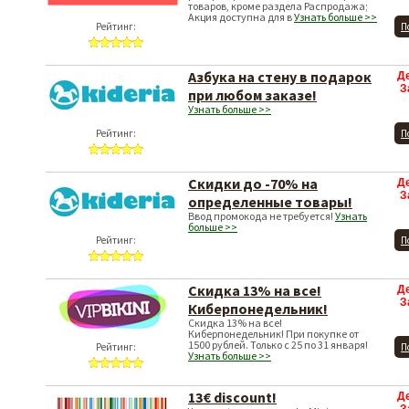
товаров, кроме раздела Распродажа;
Акция доступна для в
Узнать больше >>
Рейтинг:
П
Азбука на стену в подарок
Д
З
при любом заказе!
Узнать больше >>
Рейтинг:
П
Скидки до -70% на
Д
З
определенные товары!
Ввод промокода не требуется!
Узнать
больше >>
Рейтинг:
П
Скидка 13% на все!
Д
З
Киберпонедельник!
Скидка 13% на все!
Киберпонедельник! При покупке от
1500 рублей. Только с 25 по 31 января!
Рейтинг:
П
Узнать больше >>
13€ discount!
Д