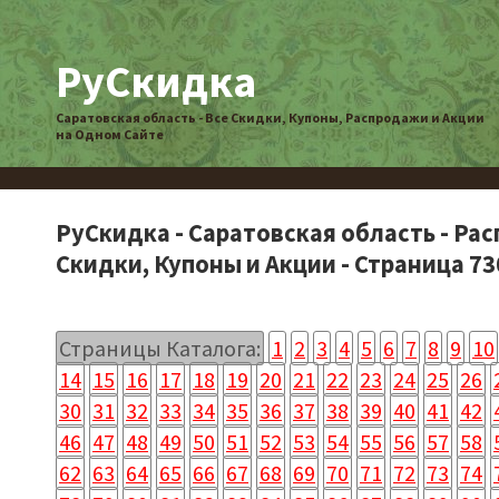
РуСкидка
Саратовская область - Все Скидки, Купоны, Распродажи и Акции
на Одном Сайте
РуСкидка - Саратовская область - Ра
Скидки, Купоны и Акции - Страница 73
Страницы Каталога:
1
2
3
4
5
6
7
8
9
10
14
15
16
17
18
19
20
21
22
23
24
25
26
30
31
32
33
34
35
36
37
38
39
40
41
42
46
47
48
49
50
51
52
53
54
55
56
57
58
62
63
64
65
66
67
68
69
70
71
72
73
74