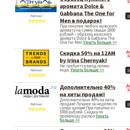
З
аромата Dolce &
Gabbana The One for
Рейтинг:
П
Men в подарок!
При покупке любого мужского
аромата на сумму свыше 2000
рублей – образец мужского
аромата Dolce & Gabbana The
One for Men
Узнать больше >>
Скидка 50% на 12AM
Д
З
by Irina Chernyak!
Не требуется ввод промо-
кода.
Узнать больше >>
Рейтинг:
П
Дополнительно 40%
Д
З
на хиты продаж!
Дополнительно 40% на хиты
продаж! Лучшее за неделю по
Рейтинг:
П
супер-ценам! При покупке от
5000 рублей. Скидка по
промокоду распро
Узнать
больше >>
Д