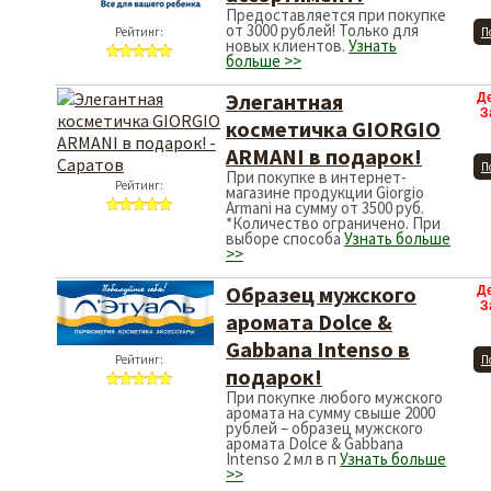
Предоставляется при покупке
от 3000 рублей! Только для
Рейтинг:
П
новых клиентов.
Узнать
больше >>
Элегантная
Д
З
косметичка GIORGIO
ARMANI в подарок!
П
При покупке в интернет-
Рейтинг:
магазине продукции Giorgio
Armani на сумму от 3500 руб.
*Количество ограничено. При
выборе способа
Узнать больше
>>
Образец мужского
Д
З
аромата Dolce &
Gabbana Intenso в
Рейтинг:
П
подарок!
При покупке любого мужского
аромата на сумму свыше 2000
рублей – образец мужского
аромата Dolce & Gabbana
Intenso 2 мл в п
Узнать больше
>>