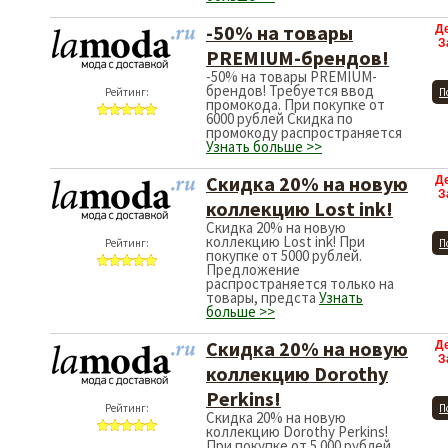
-50% на товары
Д
З
PREMIUM-брендов!
-50% на товары PREMIUM-
брендов! Требуется ввод
Рейтинг:
П
промокода. При покупке от
6000 рублей Скидка по
промокоду распространяется
Узнать больше >>
Скидка 20% на новую
Д
З
коллекцию Lost ink!
Скидка 20% на новую
коллекцию Lost ink! При
Рейтинг:
П
покупке от 5000 рублей.
Предложение
распространяется только на
товары, предста
Узнать
больше >>
Скидка 20% на новую
Д
З
коллекцию Dorothy
Perkins!
Рейтинг:
П
Скидка 20% на новую
коллекцию Dorothy Perkins!
При покупке от 5 000 рублей.