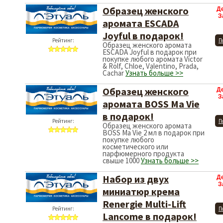
Образец женского
Д
З
аромата ESCADA
Joyful в подарок!
Рейтинг:
П
Образец женского аромата
ESCADA Joyful в подарок при
покупке любого аромата Victor
& Rolf, Chloe, Valentino, Prada,
Cachar
Узнать больше >>
Образец женского
Д
З
аромата BOSS Ma Vie
в подарок!
Рейтинг:
П
Образец женского аромата
BOSS Ma Vie 2 мл в подарок при
покупке любого
косметического или
парфюмерного продукта
свыше 1000
Узнать больше >>
Набор из двух
Д
З
миниатюр крема
Renergie Multi-Lift
Рейтинг:
П
Lancome в подарок!