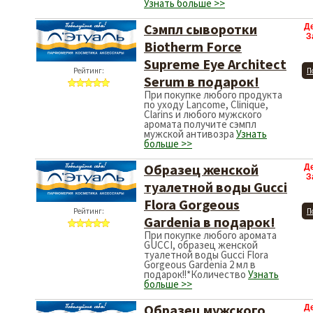
Узнать больше >>
Сэмпл сыворотки
Д
З
Biotherm Force
Supreme Eye Architect
Рейтинг:
П
Serum в подарок!
При покупке любого продукта
по уходу Lancome, Clinique,
Clarins и любого мужского
аромата получите сэмпл
мужской антивозра
Узнать
больше >>
Образец женской
Д
З
туалетной воды Gucci
Flora Gorgeous
Рейтинг:
П
Gardenia в подарок!
При покупке любого аромата
GUCCI, образец женской
туалетной воды Gucci Flora
Gorgeous Gardenia 2 мл в
подарок!!*Количество
Узнать
больше >>
Образец мужского
Д