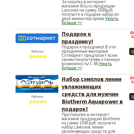
За покупку в интернет
магазине letu.ru продукции
Lancome на сумму 3500руб.
получите в подарок набор из
двух миниатюр крема
Узнать
больше >>
Подарок к
Д
З
празднику!
Подарок к празднику! В эти
праздничные выходные
Рейтинг:
П
Сотмаркет предлагает всем
своим покупателям отличную
возможность! С 06
Узнать
больше >>
Набор сэмплов линии
Д
З
увлажняющих
средств для мужчин
Рейтинг:
П
Biotherm Aquapower в
подарок!
При покупке в интернет
магазине продукции Biotherm
на сумму 1500 руб. получите
набор сэмплов линии
увлажняющих средств для