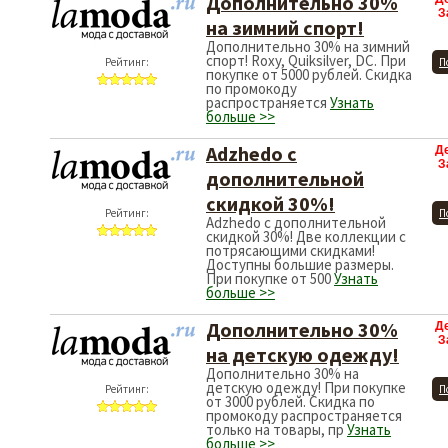
Дополнительно 30%
З
на зимний спорт!
Дополнительно 30% на зимний
спорт! Roxy, Quiksilver, DC. При
Рейтинг:
П
покупке от 5000 рублей. Скидка
по промокоду
распространяется
Узнать
больше >>
Adzhedo с
Д
З
дополнительной
скидкой 30%!
Рейтинг:
П
Adzhedo с дополнительной
скидкой 30%! Две коллекции с
потрясающими скидками!
Доступны большие размеры.
При покупке от 500
Узнать
больше >>
Дополнительно 30%
Д
З
на детскую одежду!
Дополнительно 30% на
детскую одежду! При покупке
Рейтинг:
П
от 3000 рублей. Скидка по
промокоду распространяется
только на товары, пр
Узнать
больше >>