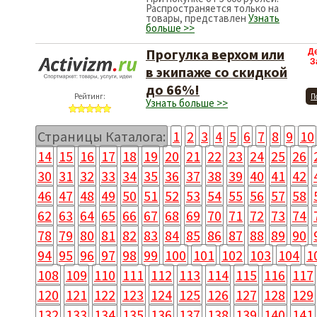
Распространяется только на
товары, представлен
Узнать
больше >>
Прогулка верхом или
Д
З
в экипаже со скидкой
до 66%!
Рейтинг:
П
Узнать больше >>
Страницы Каталога:
1
2
3
4
5
6
7
8
9
10
14
15
16
17
18
19
20
21
22
23
24
25
26
30
31
32
33
34
35
36
37
38
39
40
41
42
46
47
48
49
50
51
52
53
54
55
56
57
58
62
63
64
65
66
67
68
69
70
71
72
73
74
78
79
80
81
82
83
84
85
86
87
88
89
90
94
95
96
97
98
99
100
101
102
103
104
1
108
109
110
111
112
113
114
115
116
117
120
121
122
123
124
125
126
127
128
129
132
133
134
135
136
137
138
139
140
141