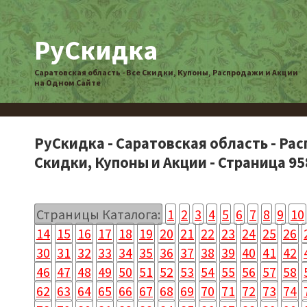
РуСкидка
Саратовская область - Все Скидки, Купоны, Распродажи и Акции
на Одном Сайте
РуСкидка - Саратовская область - Ра
Скидки, Купоны и Акции - Страница 95
Страницы Каталога:
1
2
3
4
5
6
7
8
9
10
14
15
16
17
18
19
20
21
22
23
24
25
26
30
31
32
33
34
35
36
37
38
39
40
41
42
46
47
48
49
50
51
52
53
54
55
56
57
58
62
63
64
65
66
67
68
69
70
71
72
73
74