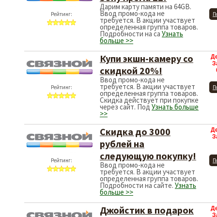
Дарим карту памяти на 64GB.
Ввод промо-кода не
Рейтинг:
П
требуется. В акции участвует
определенная группа товаров.
Подробности на са
Узнать
больше >>
Купи экшн-камеру со
Д
З
скидкой 20%!
Ввод промо-кода не
требуется. В акции участвует
Рейтинг:
П
определенная группа товаров.
Скидка действует при покупке
через сайт. Под
Узнать больше
>>
Скидка до 3000
Д
З
рублей на
следующую покупку!
Рейтинг:
П
Ввод промо-кода не
требуется. В акции участвует
определенная группа товаров.
Подробности на сайте.
Узнать
больше >>
Джойстик в подарок
Д
З