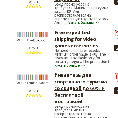
Рейтинг:
П
Ввод промо-кода не
требуется. Минимальная сумма
заказа 40$. Акция
распространяется на
определенную группу товаров.
Акция д
Узнать больше >>
Free expedited
Д
З
shipping for video
games accessories!
Рейтинг:
П
No need to use promocode.
Minimum order value is 40$. The
discount is available only for
certain category. The promotion i
Узнать больше >>
Инвентарь для
Д
З
спортивного туризма
со скидкой до 60% и
Рейтинг:
П
бесплатной
доставкой!
Ввод промо-кода не
требуется. Акция
распространяется на
определенную группу товаров.