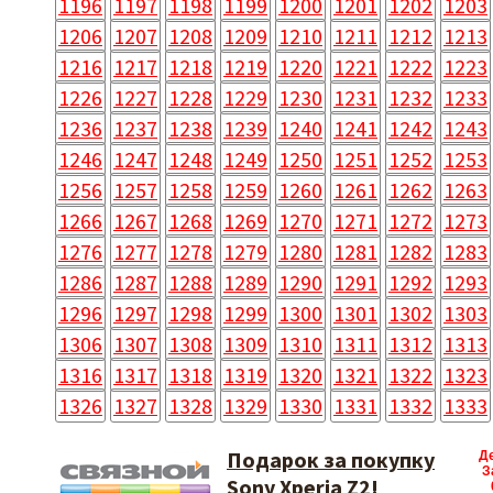
1196
1197
1198
1199
1200
1201
1202
1203
1206
1207
1208
1209
1210
1211
1212
1213
1216
1217
1218
1219
1220
1221
1222
1223
1226
1227
1228
1229
1230
1231
1232
1233
1236
1237
1238
1239
1240
1241
1242
1243
1246
1247
1248
1249
1250
1251
1252
1253
1256
1257
1258
1259
1260
1261
1262
1263
1266
1267
1268
1269
1270
1271
1272
1273
1276
1277
1278
1279
1280
1281
1282
1283
1286
1287
1288
1289
1290
1291
1292
1293
1296
1297
1298
1299
1300
1301
1302
1303
1306
1307
1308
1309
1310
1311
1312
1313
1316
1317
1318
1319
1320
1321
1322
1323
1326
1327
1328
1329
1330
1331
1332
1333
Подарок за покупку
Д
З
Sony Xperia Z2!