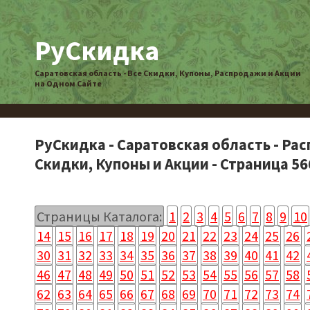
РуСкидка
Саратовская область - Все Скидки, Купоны, Распродажи и Акции
на Одном Сайте
РуСкидка - Саратовская область - Ра
Скидки, Купоны и Акции - Страница 56
Страницы Каталога:
1
2
3
4
5
6
7
8
9
10
14
15
16
17
18
19
20
21
22
23
24
25
26
30
31
32
33
34
35
36
37
38
39
40
41
42
46
47
48
49
50
51
52
53
54
55
56
57
58
62
63
64
65
66
67
68
69
70
71
72
73
74