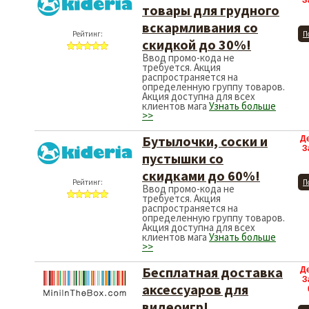
З
товары для грудного
вскармливания со
Рейтинг:
П
скидкой до 30%!
Ввод промо-кода не
требуется. Акция
распространяется на
определенную группу товаров.
Акция доступна для всех
клиентов мага
Узнать больше
>>
Бутылочки, соски и
Д
З
пустышки со
скидками до 60%!
Рейтинг:
П
Ввод промо-кода не
требуется. Акция
распространяется на
определенную группу товаров.
Акция доступна для всех
клиентов мага
Узнать больше
>>
Бесплатная доставка
Д
З
аксессуаров для
видеоигр!