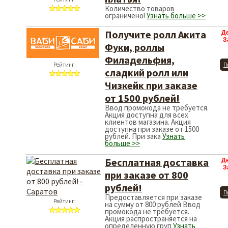
Количество товаров
ограничено!
Узнать больше >>
Получите ролл Акита
Д
З
Фуки, роллы
Филадельфия,
Рейтинг:
П
сладкий ролл или
Чизкейк при заказе
от 1500 рублей!
Ввод промокода не требуется.
Акция доступна для всех
клиентов магазина. Акция
доступна при заказе от 1500
рублей. При зака
Узнать
больше >>
Бесплатная доставка
Д
З
при заказе от 800
рублей!
П
Предоставляется при заказе
Рейтинг:
на сумму от 800 рублей Ввод
промокода не требуется.
Акция распространяется на
определенную груп
Узнать