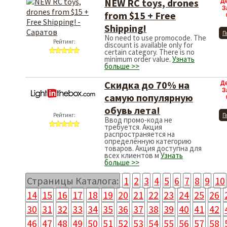
NEW RC toys, drones
Д
З
from $15 + Free
Shipping!
П
No need to use promocode. The
Рейтинг:
discount is available only for
certain category. There is no
minimum order value.
Узнать
больше >>
Скидка до 70% на
Д
З
самую популярную
обувь лета!
Рейтинг:
П
Ввод промо-кода не
требуется. Акция
распространяется на
определённую категорию
товаров. Акция доступна для
всех клиентов м
Узнать
больше >>
Страницы Каталога:
1
2
3
4
5
6
7
8
9
10
14
15
16
17
18
19
20
21
22
23
24
25
26
30
31
32
33
34
35
36
37
38
39
40
41
42
46
47
48
49
50
51
52
53
54
55
56
57
58