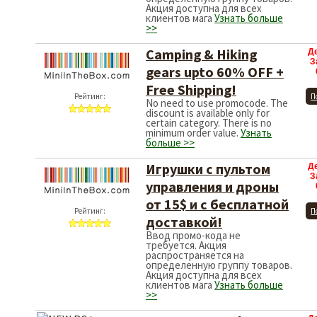
Акция доступна для всех
клиентов мага
Узнать больше
>>
Camping & Hiking
Д
З
gears upto 60% OFF +
Free Shipping!
Рейтинг:
П
No need to use promocode. The
discount is available only for
certain category. There is no
minimum order value.
Узнать
больше >>
Игрушки с пультом
Д
З
управления и дроны
от 15$ и с бесплатной
Рейтинг:
П
доставкой!
Ввод промо-кода не
требуется. Акция
распространяется на
определенную группу товаров.
Акция доступна для всех
клиентов мага
Узнать больше
>>