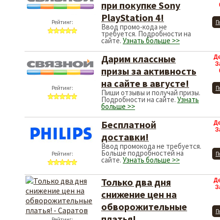
при покупке Sony
PlayStation 4!
Рейтинг:
П
Ввод промо-кода не
требуется. Подробности на
сайте.
Узнать больше >>
Дарим классные
Д
З
призы за активность
на сайте в августе!
Рейтинг:
П
Пиши отзывы и получай призы.
Подробности на сайте.
Узнать
больше >>
Бесплатной
Д
З
доставки!
Ввод промокода не требуется.
Больше подробностей на
Рейтинг:
П
сайте.
Узнать больше >>
Только два дня
Д
З
снижение цен на
обворожительные
П
платья!
Рейтинг: