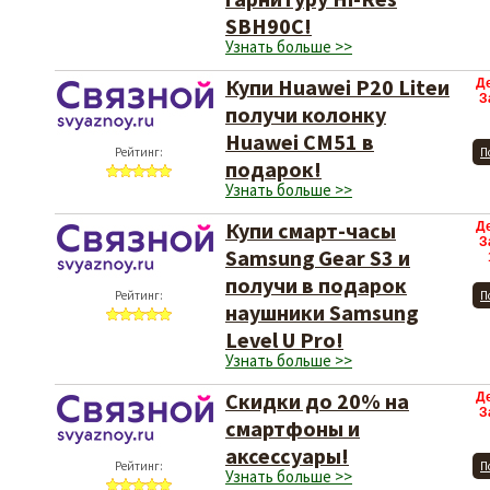
SBH90C!
Узнать больше >>
Купи Huawei P20 Liteи
Д
З
получи колонку
Huawei CM51 в
Рейтинг:
П
подарок!
Узнать больше >>
Купи смарт-часы
Д
З
Samsung Gear S3 и
получи в подарок
Рейтинг:
П
наушники Samsung
Level U Pro!
Узнать больше >>
Скидки до 20% на
Д
З
смартфоны и
аксессуары!
Рейтинг:
П
Узнать больше >>