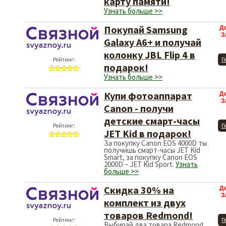
карту памяти!
Узнать больше >>
Покупай Samsung
Д
З
Galaxy A6+ и получай
колонку JBL Flip 4 в
Рейтинг:
П
подарок!
Узнать больше >>
Купи фотоаппарат
Д
З
Canon - получи
детские смарт-часы
Рейтинг:
П
JET Kid в подарок!
За покупку Canon EOS 4000D ты
получишь смарт-часы JET Kid
Smart, за покупку Canon EOS
2000D – JET Kid Sport.
Узнать
больше >>
Скидка 30% на
Д
З
комплект из двух
товаров Redmond!
Рейтинг:
П
Выбирай два товара Redmond,