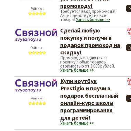
промокоду!
Рейтинг:
П
Требуется ввод промо-кода!
Акция действует на все
товары!
Узнать больше >>
Сделай любую
Д
З
покупку и получи в
подарок промокод на
Рейтинг:
П
скидку!
Промокоды выдаются за
покупку любых товаров
стоимостью от 3 000 рублей.
Узнать больше >>
Купи ноутбук
Д
З
Prestigio и поучи в
подарок бесплатный
Рейтинг:
П
онлайн-курс школы
программирования
для детей!
Узнать больше >>