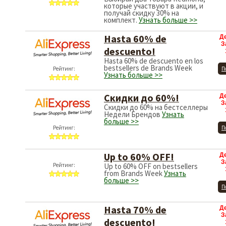
которые участвуют в акции, и
получай скидку 30% на
комплект.
Узнать больше >>
Hasta 60% de
Д
З
descuento!
Hasta 60% de descuento en los
bestsellers de Brands Week
Рейтинг:
П
Узнать больше >>
Скидки до 60%!
Д
З
Скидки до 60% на бестселлеры
Недели Брендов
Узнать
больше >>
Рейтинг:
П
Up to 60% OFF!
Д
З
Рейтинг:
Up to 60% OFF on bestsellers
from Brands Week
Узнать
больше >>
П
Hasta 70% de
Д
З
descuento!