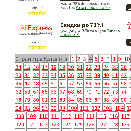
Hasta 70% de descuento en
zapatos
Узнать больше >>
Рейтинг:
П
Скидки до 70%!
Д
З
Скидки до 70% на обувь
Узнать
больше >>
Рейтинг:
П
Страницы Каталога:
1
2
3
4
5
6
7
8
9
10
14
15
16
17
18
19
20
21
22
23
24
25
26
30
31
32
33
34
35
36
37
38
39
40
41
42
46
47
48
49
50
51
52
53
54
55
56
57
58
62
63
64
65
66
67
68
69
70
71
72
73
74
78
79
80
81
82
83
84
85
86
87
88
89
90
94
95
96
97
98
99
100
101
102
103
104
1
108
109
110
111
112
113
114
115
116
117
120
121
122
123
124
125
126
127
128
129