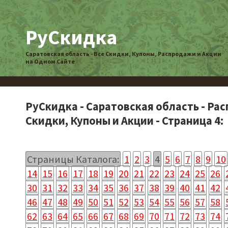
РуСкидка
Саратовская область - Все Скидки, Купоны, Распродажи и Акции
на Одном Сайте
РуСкидка - Саратовская область - Ра
Скидки, Купоны и Акции - Страница 4:
Страницы Каталога:
1
2
3
4
5
6
7
8
9
10
14
15
16
17
18
19
20
21
22
23
24
25
26
30
31
32
33
34
35
36
37
38
39
40
41
42
46
47
48
49
50
51
52
53
54
55
56
57
58
62
63
64
65
66
67
68
69
70
71
72
73
74