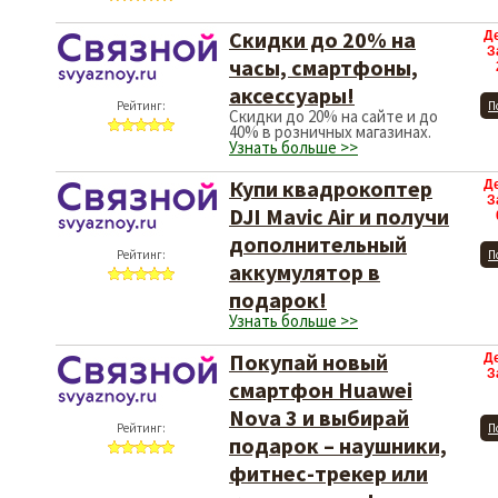
Скидки до 20% на
Д
З
часы, смартфоны,
аксессуары!
Рейтинг:
П
Скидки до 20% на сайте и до
40% в розничных магазинах.
Узнать больше >>
Купи квадрокоптер
Д
З
DJI Mavic Air и получи
дополнительный
Рейтинг:
П
аккумулятор в
подарок!
Узнать больше >>
Покупай новый
Д
З
смартфон Huawei
Nova 3 и выбирай
Рейтинг:
П
подарок – наушники,
фитнес-трекер или