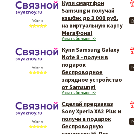
Купи смартфон
Д
З
Samsung и получай
кэшбэк до 3 000 руб.
Рейтинг:
П
на виртуальную карту
МегаФона!
Узнать больше >>
Купи Samsung Galaxy
Д
З
Note 8 - получи в
подарок
Рейтинг:
П
беспроводное
зарядное устройство
от Samsung!
Узнать больше >>
Сделай предзаказ
Д
З
Sony Xperia XA2 Plus и
получи в подарок
Рейтинг:
П
беспроводную
гарнитуру Hi-Res