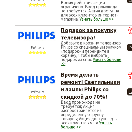
Время действия акции
ограничено. Ввод промокода
не требуется. Акция доступна
для всех клиентов интернет-
магазина.
Узнать больше >>
Подарок за покупку
Д
З
телевизора!
Добавьте в корзину телевизор
Philips со специальным значком
Рейтинг:
П
«подарок» и перейдите в
корзину, чтобы выбрать
подарок из спис
Узнать больше
>>
Время делать
Д
З
ремонт! Светильники
и лампы Philips со
Рейтинг:
П
скидкой до 70%!
Ввод промо-кода не
требуется; Акция
распространяется на
определенную группу
товаров; Акция доступна для
всех клиентов мага
Узнать
больше >>