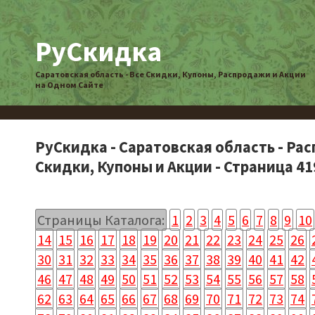
РуСкидка
Саратовская область - Все Скидки, Купоны, Распродажи и Акции
на Одном Сайте
РуСкидка - Саратовская область - Ра
Скидки, Купоны и Акции - Страница 41
Страницы Каталога:
1
2
3
4
5
6
7
8
9
10
14
15
16
17
18
19
20
21
22
23
24
25
26
30
31
32
33
34
35
36
37
38
39
40
41
42
46
47
48
49
50
51
52
53
54
55
56
57
58
62
63
64
65
66
67
68
69
70
71
72
73
74