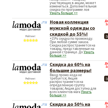
участвующих в акции, может
измениться. Дополнительная
скидка по программе лоя
Узнать больше >>
Новая коллекция
Д
З
мужской одежды со
скидкой до 55%!
Рейтинг:
П
+15% скидка по промокоду.
При любой сумме заказа.
Скидка распространяется на
товары, представленные на
данной странице. До
Узнать
больше >>
Скидка до 60% на
Д
З
большие размеры!
Ввод промо-кода не
требуется; Акция
Рейтинг:
П
распространяется на
определенную группу
товаров; Акция доступна для
всех клиентов мага
Узнать
больше >>
Скидка до 50% на
Д
З