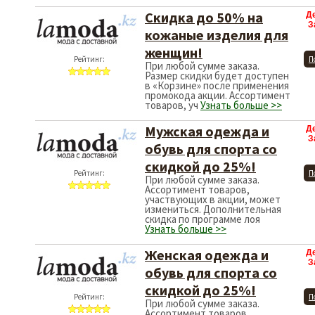
Скидка до 50% на
Д
З
кожаные изделия для
женщин!
Рейтинг:
П
При любой сумме заказа.
Размер скидки будет доступен
в «Корзине» после применения
промокода акции. Ассортимент
товаров, уч
Узнать больше >>
Мужская одежда и
Д
З
обувь для спорта со
скидкой до 25%!
Рейтинг:
П
При любой сумме заказа.
Ассортимент товаров,
участвующих в акции, может
измениться. Дополнительная
скидка по программе лоя
Узнать больше >>
Женская одежда и
Д
З
обувь для спорта со
скидкой до 25%!
Рейтинг:
П
При любой сумме заказа.
Ассортимент товаров,