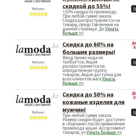
скидкой до 55%!
Рейтинг:
П
+15% скидка по промокоду.
При любой сумме заказа.
Скидка распространяется на
товары, представленные на
данной странице. До
Узнать
больше >>
Скидка до 60% на
Д
З
большие размеры!
Ввод промо-кода не
требуется; Акция
Рейтинг:
П
распространяется на
определенную группу
товаров; Акция доступна для
всех клиентов мага
Узнать
больше >>
Скидка до 50% на
Д
З
кожаные изделия для
мужчин!
Рейтинг:
П
При любой сумме заказа.
Размер скидки будет доступен
в «Корзине» после применения
промокода акции. Ассортимент
товаров, уч
Узнать больше >>