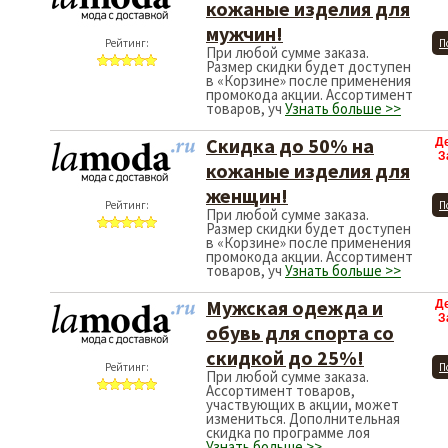
кожаные изделия для
мужчин!
Рейтинг:
П
При любой сумме заказа.
Размер скидки будет доступен
в «Корзине» после применения
промокода акции. Ассортимент
товаров, уч
Узнать больше >>
Скидка до 50% на
Д
З
кожаные изделия для
женщин!
Рейтинг:
П
При любой сумме заказа.
Размер скидки будет доступен
в «Корзине» после применения
промокода акции. Ассортимент
товаров, уч
Узнать больше >>
Мужская одежда и
Д
З
обувь для спорта со
скидкой до 25%!
Рейтинг:
П
При любой сумме заказа.
Ассортимент товаров,
участвующих в акции, может
измениться. Дополнительная
скидка по программе лоя
Узнать больше >>