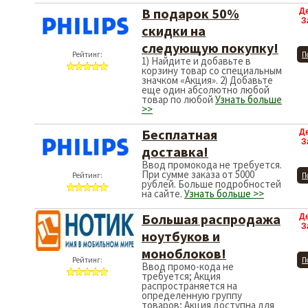
В подарок 50%
Д
З
скидки на
следующую покупку!
Рейтинг:
П
1) Найдите и добавьте в
корзину товар со специальным
значком «Акция». 2) Добавьте
еще один абсолютно любой
товар по любой
Узнать больше
>>
Бесплатная
Д
З
доставка!
Ввод промокода не требуется.
При сумме заказа от 5000
Рейтинг:
П
рублей. Больше подробностей
на сайте.
Узнать больше >>
Большая распродажа
Д
З
ноутбуков и
моноблоков!
Рейтинг:
П
Ввод промо-кода не
требуется; Акция
распространяется на
определенную группу
товаров; Акция доступна для