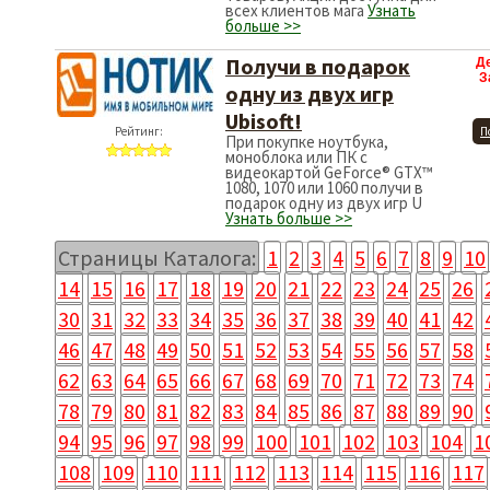
всех клиентов мага
Узнать
больше >>
Получи в подарок
Д
З
одну из двух игр
Ubisoft!
Рейтинг:
П
При покупке ноутбука,
моноблока или ПК с
видеокартой GeForce® GTX™
1080, 1070 или 1060 получи в
подарок одну из двух игр U
Узнать больше >>
Страницы Каталога:
1
2
3
4
5
6
7
8
9
10
14
15
16
17
18
19
20
21
22
23
24
25
26
30
31
32
33
34
35
36
37
38
39
40
41
42
46
47
48
49
50
51
52
53
54
55
56
57
58
62
63
64
65
66
67
68
69
70
71
72
73
74
78
79
80
81
82
83
84
85
86
87
88
89
90
94
95
96
97
98
99
100
101
102
103
104
1
108
109
110
111
112
113
114
115
116
117