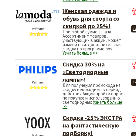
Женская одежда и
Д
З
обувь для спорта со
скидкой до 25%!
Рейтинг:
П
При любой сумме заказа.
Ассортимент товаров,
участвующих в акции, может
измениться. Дополнительная
скидка по программе лоя
Узнать больше >>
Скидка 30% на
Д
З
«Светодиодные
лампы»!
Рейтинг:
П
Для получения промокода на
скидку необходимо в период
действия Акции пройти опрос
по покупке и использованию
светодиодных
Узнать больше
>>
Скидка -25% ЭКСТРА
Д
З
на фантастическую
подборку!
Рейтинг:
П