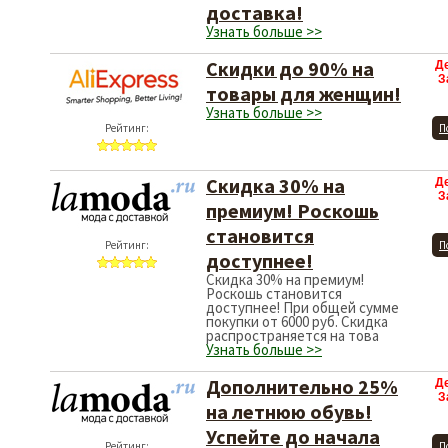
доставка!
Узнать больше >>
Скидки до 90% на
Д
З
товары для женщин!
Узнать больше >>
Рейтинг:
П
Скидка 30% на
Д
З
премиум! Роскошь
становится
Рейтинг:
П
доступнее!
Скидка 30% на премиум!
Роскошь становится
доступнее! При общей сумме
покупки от 6000 руб. Скидка
распространяется на това
Узнать больше >>
Дополнительно 25%
Д
З
на летнюю обувь!
Успейте до начала
Рейтинг:
П