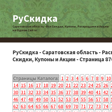
РуСкидка
Саратовская область - Все Скидки, Купоны, Распродажи и Акции
на Одном Сайте
РуСкидка - Саратовская область - Ра
Скидки, Купоны и Акции - Страница 87
Страницы Каталога:
1
2
3
4
5
6
7
8
9
10
14
15
16
17
18
19
20
21
22
23
24
25
26
30
31
32
33
34
35
36
37
38
39
40
41
42
46
47
48
49
50
51
52
53
54
55
56
57
58
62
63
64
65
66
67
68
69
70
71
72
73
74