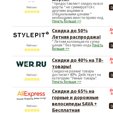
* предоставляет скидку на все
шорты * не суммируется с
Рейтинг:
П
другими акциями и
специальными ценами *
необходимо ввести промо-код
Узнать больше >>
Скидка до 50%
Д
З
Летняя распродажа!
* Летняя коллекция по супер
ценам * без промо-кода
Узнать
Рейтинг:
П
больше >>
Скидки до 40% на ТВ-
Д
З
товары!
Скидка на разные товары
достигает 40%. Действует на
Рейтинг:
П
категорию "Умные товары".
Узнать больше >>
Скидки до 65% на
Д
З
горные и дорожные
велосипеды SAVA +
Рейтинг:
П
Бесплатная