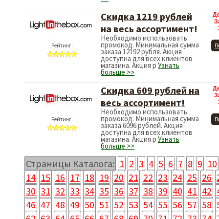
Скидка 1219 рублей
Д
З
на весь ассортимент!
Необходимо использовать
промокод. Минимальная сумма
Рейтинг:
П
заказа 12192 рубля. Акция
доступна для всех клиентов
магазина. Акция р
Узнать
больше >>
Скидка 609 рублей на
Д
З
весь ассортимент!
Необходимо использовать
промокод. Минимальная сумма
Рейтинг:
П
заказа 6096 рублей. Акция
доступна для всех клиентов
магазина. Акция р
Узнать
больше >>
Страницы Каталога:
1
2
3
4
5
6
7
8
9
10
14
15
16
17
18
19
20
21
22
23
24
25
26
30
31
32
33
34
35
36
37
38
39
40
41
42
46
47
48
49
50
51
52
53
54
55
56
57
58
62
63
64
65
66
67
68
69
70
71
72
73
74