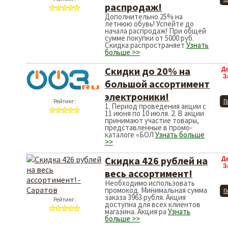
распродаж!
Дополнительно 25% на
летнюю обувь! Успейте до
начала распродаж! При общей
сумме покупки от 5000 руб.
Скидка распространяет
Узнать
больше >>
Скидки до 20% на
Д
З
большой ассортимент
электроники!
Рейтинг:
П
1. Период проведения акции с
11 июня по 10 июля. 2. В акции
принимают участие товары,
представленные в промо-
каталоге «БОЛ
Узнать больше
>>
Скидка 426 рублей на
Д
З
весь ассортимент!
Необходимо использовать
промокод. Минимальная сумма
П
заказа 3963 рубля. Акция
Рейтинг:
доступна для всех клиентов
магазина. Акция ра
Узнать
больше >>