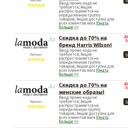
Рейтинг:
П
Ввод промо-кода не
требуется; Акция
распространяется на
определенную группу
товаров; Акция доступна для
всех клиентов мага
Узнать
больше >>
Скидка до 70% на
Д
З
бренд Harris Wilson!
Ввод промо-кода не
требуется; Акция
Рейтинг:
П
распространяется на
определенную группу
товаров; Акция доступна для
всех клиентов мага
Узнать
больше >>
Скидка до 70% на
Д
З
женские образы!
Ввод промо-кода не
требуется; Акция
Рейтинг:
П
распространяется на
определенную группу
товаров; Акция доступна для
всех клиентов мага
Узнать
больше >>