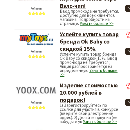
Вэлс-чип!
Рейтинг:
П
Ввод промокода не требуется.
Доступно для всех клиентов
магазина. Подробности на
странице.
Узнать больше >>
Успейте купить товар
Д
З
бренда Ok Baby со
скидкой 15%.
Рейтинг:
П
Успейте купить товар бренда
Ok Baby со скидкой 15%. Ввод
промо-кода не требуется ;
Акция распространяется на
определенную
Узнать больше
>>
Изделие стоимостью
Д
З
20.000 рублей в
подарок!
Рейтинг:
П
1) Зарегистрируйтесь по
ссылке для участия в конкурсе
(введите свой электронный
адрес). 2) Делайте покупки (не
забудьте ук
Узнать больше >>