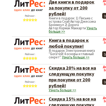
Две книги в подарок
Д
З
за покупку от 200
рублей!
Рейтинг:
П
Книги в подарок: 1) Письма с
острова Скай Автор:Джессика
Брокмоул 2) Дорога
Автор:Кормак Маккарти
Узнать
больше >>
Книга в подарок к
Д
З
любой покупке!
В подарок Электронная книга
"Богатей! 4 основы и главный
Рейтинг:
П
секрет".
Узнать больше >>
Скидка 20% на все на
Д
З
следующую покупку
при покупке от 200
Рейтинг:
П
рублей!
Узнать больше >>
Скидка 15% на все на
Д
З
следующую покупку