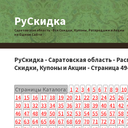
РуСкидка
Саратовская область - Все Скидки, Купоны, Распродажи и Акции
на Одном Сайте
РуСкидка - Саратовская область - Ра
Скидки, Купоны и Акции - Страница 49
Страницы Каталога:
1
2
3
4
5
6
7
8
9
10
14
15
16
17
18
19
20
21
22
23
24
25
26
30
31
32
33
34
35
36
37
38
39
40
41
42
46
47
48
49
50
51
52
53
54
55
56
57
58
62
63
64
65
66
67
68
69
70
71
72
73
74