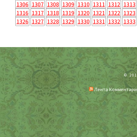
1306
1307
1308
1309
1310
1311
1312
1313
1316
1317
1318
1319
1320
1321
1322
1323
1326
1327
1328
1329
1330
1331
1332
1333
© 20
Лента Комментари