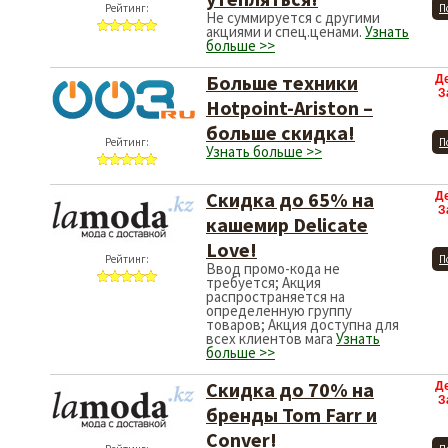
Рейтинг:
П
Не суммируется с другими
акциями и спец.ценами.
Узнать
больше >>
Больше техники
Д
З
Hotpoint-Ariston –
больше скидка!
Рейтинг:
П
Узнать больше >>
Скидка до 65% на
Д
З
кашемир Delicate
Love!
Рейтинг:
П
Ввод промо-кода не
требуется; Акция
распространяется на
определенную группу
товаров; Акция доступна для
всех клиентов мага
Узнать
больше >>
Скидка до 70% на
Д
З
бренды Tom Farr и
Conver!