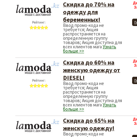
Скидка до 70% на
Д
З
одежду для
беременных!
Рейтинг:
П
Ввод промо-кода не
требуется; Акция
распространяется на
определенную группу
товаров; Акция доступна для
всех клиентов мага
Узнать
больше >>
Скидка до 60% на
Д
З
женскую одежду от
DIESEL!
Рейтинг:
П
Ввод промо-кода не
требуется; Акция
распространяется на
определенную группу
товаров; Акция доступна для
всех клиентов мага
Узнать
больше >>
Скидка до 65% на
Д
З
женскую одежду!
Ввод промо-кода не