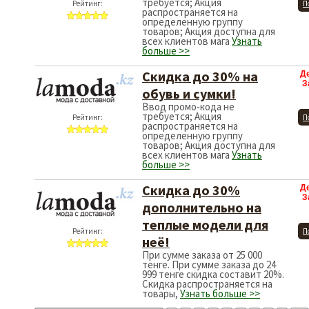
требуется; Акция
Рейтинг:
П
распространяется на
определенную группу
товаров; Акция доступна для
всех клиентов мага
Узнать
больше >>
Скидка до 30% на
Д
З
обувь и сумки!
Ввод промо-кода не
требуется; Акция
Рейтинг:
П
распространяется на
определенную группу
товаров; Акция доступна для
всех клиентов мага
Узнать
больше >>
Скидка до 30%
Д
З
дополнительно на
теплые модели для
Рейтинг:
П
неё!
При сумме заказа от 25 000
тенге. При сумме заказа до 24
999 тенге скидка составит 20%.
Скидка распространяется на
товары,
Узнать больше >>