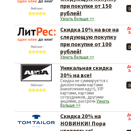
при покупке от 150
Рейтинг:
П
рублей!
Узнать больше >>
Скидка 10% на все на
Д
З
следующую покупку
при покупке от 100
Рейтинг:
П
рублей!
Узнать больше >>
Уникальная скидка
Д
З
30% на все!
Скидка не суммируется с
дисконтными картами
Рейтинг:
П
(накопления идут), VIP
картами, картами
сотрудников, другими
акциями, рассрочк
Узнать
больше >>
Скидка 20% на
Д
З
НОВИНКИ! Пора
утепляться!