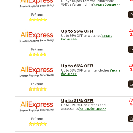
З
Dünya Kupası taraftar ürünlerinde
%47ye Varan İndirim
Узнать больше >>
Рейтинг:
П
Up to 56% OFF!
Д
З
Up to 56% OFF on watches
Узнать
больше >>
Рейтинг:
П
Up to 66% OFF!
Д
З
Up to 66% OFF on winter clothes
Узнать
больше >>
Рейтинг:
П
Up to 81% OFF!
Д
З
Up to 81% OFF on clothes and
accessories
Узнать больше >>
Рейтинг:
П