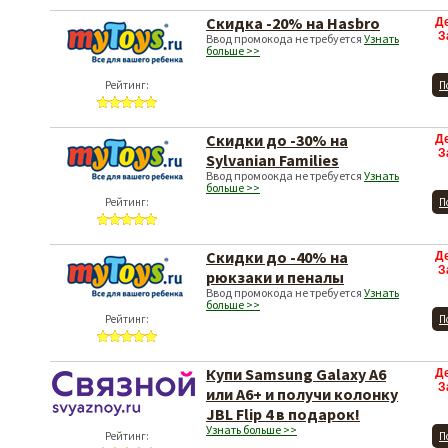
Скидка -20% на Hasbro
Д
З
Ввод промокода не требуется
Узнать
больше >>
Рейтинг:
П
Скидки до -30% на
Д
З
Sylvanian Families
Ввод промоокда не требуется
Узнать
больше >>
Рейтинг:
П
Скидки до -40% на
Д
З
рюкзаки и пеналы
Ввод промокода не требуется
Узнать
больше >>
Рейтинг:
П
Купи Samsung Galaxy A6
Д
З
или A6+ и получи колонку
JBL Flip 4 в подарок!
Узнать больше >>
Рейтинг:
П