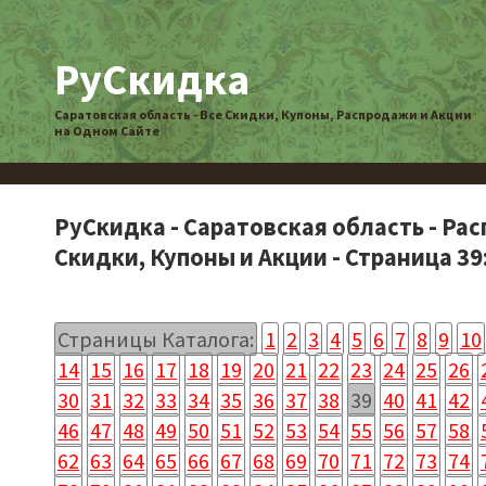
РуСкидка
Саратовская область - Все Скидки, Купоны, Распродажи и Акции
на Одном Сайте
РуСкидка - Саратовская область - Ра
Скидки, Купоны и Акции - Страница 39
Страницы Каталога:
1
2
3
4
5
6
7
8
9
10
14
15
16
17
18
19
20
21
22
23
24
25
26
30
31
32
33
34
35
36
37
38
39
40
41
42
46
47
48
49
50
51
52
53
54
55
56
57
58
62
63
64
65
66
67
68
69
70
71
72
73
74