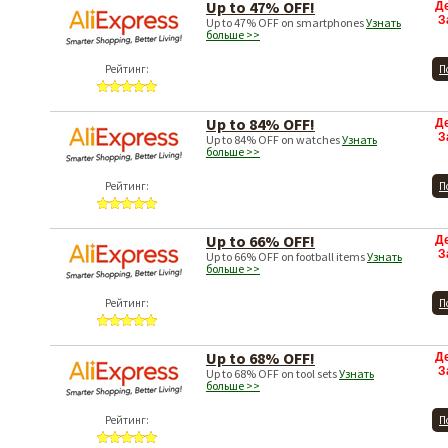
Up to 47% OFF!
Д
З
Up to 47% OFF on smartphones
Узнать
больше >>
Рейтинг:
П
Up to 84% OFF!
Д
З
Up to 84% OFF on watches
Узнать
больше >>
Рейтинг:
П
Up to 66% OFF!
Д
З
Up to 66% OFF on football items
Узнать
больше >>
Рейтинг:
П
Up to 68% OFF!
Д
З
Up to 68% OFF on tool sets
Узнать
больше >>
Рейтинг:
П