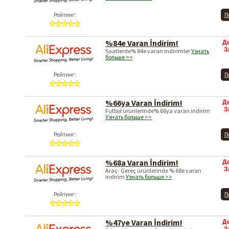
Рейтинг:
П
%84e Varan İndirim!
Д
З
Saatlerde% 84e varan indirimler
Узнать
больше >>
Рейтинг:
П
%66ya Varan İndirim!
Д
З
Futbol ürünlerinde% 66ya varan indirim
Узнать больше >>
Рейтинг:
П
%68a Varan İndirim!
Д
З
Araç- Gereç ürünlerinde % 68e varan
indirim
Узнать больше >>
Рейтинг:
П
%47ye Varan İndirim!
Д