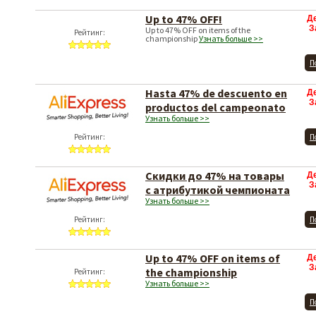
Up to 47% OFF!
Д
З
Up to 47% OFF on items of the
Рейтинг:
championship
Узнать больше >>
П
Hasta 47% de descuento en
Д
З
productos del campeonato
Узнать больше >>
Рейтинг:
П
Скидки до 47% на товары
Д
З
с атрибутикой чемпионата
Узнать больше >>
Рейтинг:
П
Up to 47% OFF on items of
Д
З
the championship
Рейтинг:
Узнать больше >>
П