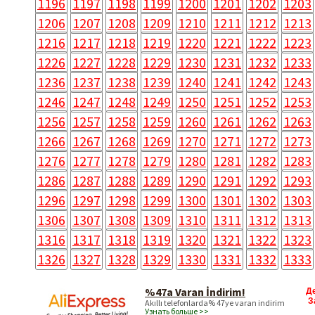
1196
1197
1198
1199
1200
1201
1202
1203
1206
1207
1208
1209
1210
1211
1212
1213
1216
1217
1218
1219
1220
1221
1222
1223
1226
1227
1228
1229
1230
1231
1232
1233
1236
1237
1238
1239
1240
1241
1242
1243
1246
1247
1248
1249
1250
1251
1252
1253
1256
1257
1258
1259
1260
1261
1262
1263
1266
1267
1268
1269
1270
1271
1272
1273
1276
1277
1278
1279
1280
1281
1282
1283
1286
1287
1288
1289
1290
1291
1292
1293
1296
1297
1298
1299
1300
1301
1302
1303
1306
1307
1308
1309
1310
1311
1312
1313
1316
1317
1318
1319
1320
1321
1322
1323
1326
1327
1328
1329
1330
1331
1332
1333
%47a Varan İndirim!
Д
З
Akıllı telefonlarda% 47ye varan indirim
Узнать больше >>