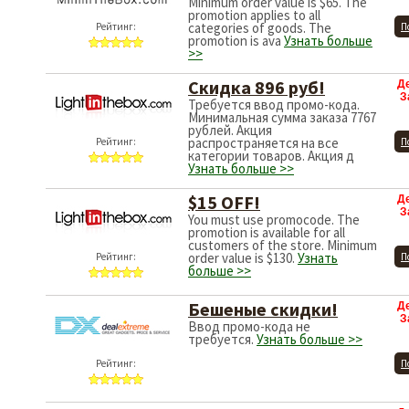
Minimum order value is $65. The
promotion applies to all
categories of goods. The
Рейтинг:
П
promotion is ava
Узнать больше
>>
Скидка 896 руб!
Д
З
Требуется ввод промо-кода.
Минимальная сумма заказа 7767
рублей. Акция
распространяется на все
Рейтинг:
П
категории товаров. Акция д
Узнать больше >>
$15 OFF!
Д
З
You must use promocode. The
promotion is available for all
customers of the store. Minimum
order value is $130.
Узнать
Рейтинг:
П
больше >>
Бешеные скидки!
Д
З
Ввод промо-кода не
требуется.
Узнать больше >>
Рейтинг:
П