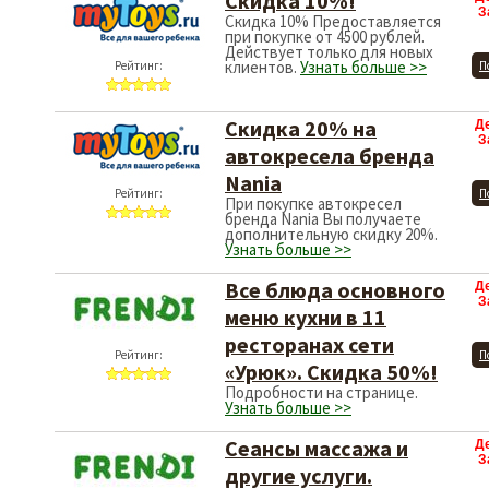
Скидка 10%!
З
Скидка 10% Предоставляется
при покупке от 4500 рублей.
Действует только для новых
клиентов.
Узнать больше >>
Рейтинг:
П
Скидка 20% на
Д
З
автокресела бренда
Nania
Рейтинг:
П
При покупке автокресел
бренда Nania Вы получаете
дополнительную скидку 20%.
Узнать больше >>
Все блюда основного
Д
З
меню кухни в 11
ресторанах сети
Рейтинг:
П
«Урюк». Скидка 50%!
Подробности на странице.
Узнать больше >>
Сеансы массажа и
Д
З
другие услуги.