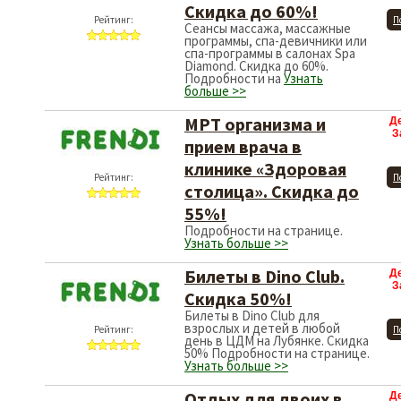
Скидка до 60%!
Рейтинг:
П
Сеансы массажа, массажные
программы, спа-девичники или
спа-программы в салонах Spa
Diamond. Скидка до 60%.
Подробности на
Узнать
больше >>
МРТ организма и
Д
З
прием врача в
клинике «Здоровая
Рейтинг:
П
столица». Скидка до
55%!
Подробности на странице.
Узнать больше >>
Билеты в Dino Club.
Д
З
Скидка 50%!
Билеты в Dino Club для
взрослых и детей в любой
Рейтинг:
П
день в ЦДМ на Лубянке. Скидка
50% Подробности на странице.
Узнать больше >>
Отдых для двоих в
Д