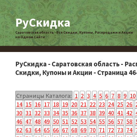
РуСкидка
Саратовская область - Все Скидки, Купоны, Распродажи и Акции
на Одном Сайте
РуСкидка - Саратовская область - Ра
Скидки, Купоны и Акции - Страница 46
Страницы Каталога:
1
2
3
4
5
6
7
8
9
10
14
15
16
17
18
19
20
21
22
23
24
25
26
30
31
32
33
34
35
36
37
38
39
40
41
42
46
47
48
49
50
51
52
53
54
55
56
57
58
62
63
64
65
66
67
68
69
70
71
72
73
74