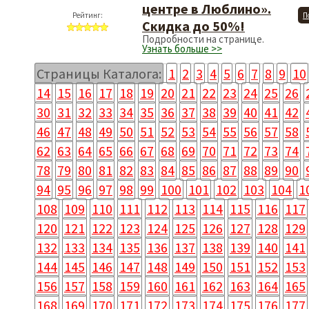
центре в Люблино».
Рейтинг:
П
Скидка до 50%!
Подробности на странице.
Узнать больше >>
Страницы Каталога:
1
2
3
4
5
6
7
8
9
10
14
15
16
17
18
19
20
21
22
23
24
25
26
30
31
32
33
34
35
36
37
38
39
40
41
42
46
47
48
49
50
51
52
53
54
55
56
57
58
62
63
64
65
66
67
68
69
70
71
72
73
74
78
79
80
81
82
83
84
85
86
87
88
89
90
94
95
96
97
98
99
100
101
102
103
104
1
108
109
110
111
112
113
114
115
116
117
120
121
122
123
124
125
126
127
128
129
132
133
134
135
136
137
138
139
140
141
144
145
146
147
148
149
150
151
152
153
156
157
158
159
160
161
162
163
164
165
168
169
170
171
172
173
174
175
176
177