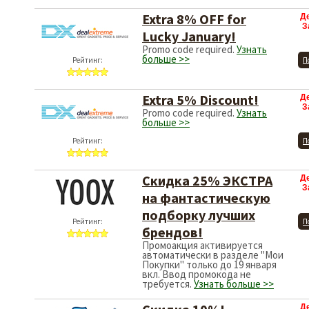
Extra 8% OFF for
Д
З
Lucky January!
Promo code required.
Узнать
больше >>
Рейтинг:
П
Extra 5% Discount!
Д
З
Promo code required.
Узнать
больше >>
Рейтинг:
П
Скидка 25% ЭКСТРА
Д
З
на фантастическую
подборку лучших
Рейтинг:
П
брендов!
Промоакция активируется
автоматически в разделе "Мои
Покупки" только до 19 января
вкл. Ввод промокода не
требуется.
Узнать больше >>
Д