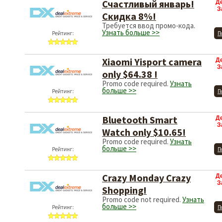
Счастливый январь!
Д
З
Скидка 8%!
Требуется ввод промо-кода.
Узнать больше >>
Рейтинг:
П
Xiaomi Yisport camera
Д
З
only $64.38 !
Promo code required.
Узнать
больше >>
Рейтинг:
П
Bluetooth Smart
Д
З
Watch only $10.65!
Promo code required.
Узнать
больше >>
Рейтинг:
П
Crazy Monday Crazy
Д
З
Shopping!
Promo code not required.
Узнать
больше >>
Рейтинг:
П