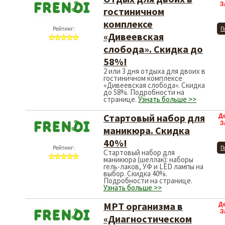
З
гостиничном
комплексе
Рейтинг:
П
«Дивеевская
слобода». Скидка до
58%!
2 или 3 дня отдыха для двоих в
гостиничном комплексе
«Дивеевская слобода». Скидка
до 58%. Подробности на
странице.
Узнать больше >>
Стартовый набор для
Д
З
маникюра. Скидка
40%!
Рейтинг:
П
Стартовый набор для
маникюра (шеллак): наборы
гель-лаков, УФ и LED лампы на
выбор. Скидка 40%.
Подробности на странице.
Узнать больше >>
МРТ организма в
Д
З
«Диагностическом